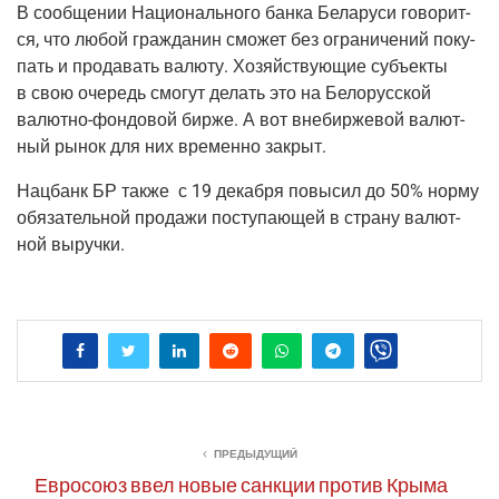
В сооб­ще­нии Наци­о­наль­но­го бан­ка Бела­ру­си гово­рит­
ся, что любой граж­да­нин смо­жет без огра­ни­че­ний поку­
пать и про­да­вать валю­ту. Хозяй­ству­ю­щие субъ­ек­ты
в свою оче­редь смо­гут делать это на Бело­рус­ской
валют­но-фон­до­вой бир­же. А вот вне­бир­же­вой валют­
ный рынок для них вре­мен­но закрыт.
Нац­банк БР так­же с 19 декаб­ря повы­сил до 50% нор­му
обя­за­тель­ной про­да­жи посту­па­ю­щей в стра­ну валют­
ной выручки.
ПРЕДЫДУЩИЙ
Евросоюз ввел новые санкции против Крыма