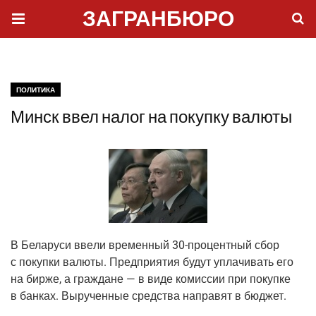
ЗАГРАНБЮРО
ПОЛИТИКА
Минск ввел налог на покупку валюты
В Бела­ру­си вве­ли вре­мен­ный 30-про­цент­ный сбор
с покуп­ки валю­ты. Пред­при­я­тия будут упла­чи­вать его
на бир­же, а граж­дане — в виде комис­сии при покуп­ке
в бан­ках. Выру­чен­ные сред­ства напра­вят в бюджет.