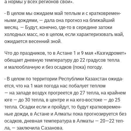
а нор­мы у всех реги­о­нов свои».
- В целом мы ожи­да­ем май теп­лым и с крат­ко­вре­мен­
ны­ми дождя­ми, — дала она про­гноз на бли­жай­ший
месяц. — Будут, конеч­но, где-то в сере­дине зато­ки
холод­ных масс, но в целом, если харак­те­ри­зо­вать май,
ожи­да­ет­ся весен­ний зной.
Что до празд­ни­ков, то в Астане 1 и 9 мая «Каз­гид­ро­мет»
обе­ща­ет днев­ную тем­пе­ра­ту­ру до 22 гра­ду­сов теп­ла
и мало­об­лач­ную и без осад­ков
(пока
) пого­ду.
- В целом по тер­ри­то­рии Рес­пуб­ли­ки Казах­стан ожи­да­
ет­ся, что на 1 мая пого­да нас поба­лу­ет теп­лом
— на запа­де воз­дух про­гре­ет­ся до 27 теп­ла, на край­нем
юге — до 30 теп­ла, в цен­тре и на юго-восто­ке — до 25
теп­ла. Осад­ки если и прой­дут, то будут крат­ко­вре­мен­
ные дожди, в Астане и Алма­ты пока про­гно­зи­ру­ет­ся без
осад­ков, днев­ная тем­пе­ра­ту­ра в Алма­ты — 20—22 теп­
ла, — заклю­чи­ла Сазанова.