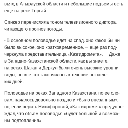
вьях, в Аты­ра­уской обла­сти и неболь­шие подъ­емы есть
еще на реке Торгай.
Спи­кер пере­чис­ля­ла тоном теле­ви­зи­он­но­го дик­то­ра,
чита­ю­ще­го про­гноз погоды.
- В основ­ном поло­во­дье идет на спад, оно какое бы ни
было высо­кое, оно крат­ко­вре­мен­ное, — еще раз под­
черк­ну­ла пред­ста­ви­тель­ни­ца «Каз­гид­ро­ме­та». — Даже
в Запад­но-Казах­стан­ской обла­сти, как вы зна­е­те,
на реках Шаган и Дер­кул были очень высо­кие уров­ни
воды, но все это закон­чи­лось в тече­ние несколь­
ких дней.
Поло­во­дье на реках Запад­но­го Казах­ста­на, по ее сло­
вам, нача­лось доволь­но позд­но и «было вне­зап­ным»,
но, если верить Ники­фо­ро­вой, «Каз­гид­ро­мет» пре­ду­пре­
ждал, что объ­ем поло­во­дья «будет боль­шой и воз­мож­
ны подтопления».