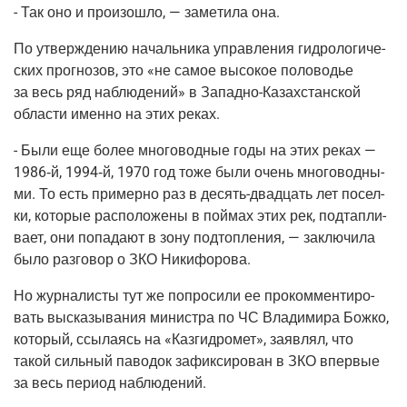
- Так оно и про­изо­шло, — заме­ти­ла она.
По утвер­жде­нию началь­ни­ка управ­ле­ния гид­ро­ло­ги­че­
ских про­гно­зов, это «не самое высо­кое поло­во­дье
за весь ряд наблю­де­ний» в Запад­но-Казах­стан­ской
обла­сти имен­но на этих реках.
- Были еще более мно­го­вод­ные годы на этих реках —
1986‑й, 1994‑й, 1970 год тоже были очень мно­го­вод­ны­
ми. То есть при­мер­но раз в десять-два­дцать лет посел­
ки, кото­рые рас­по­ло­же­ны в пой­мах этих рек, под­тап­ли­
ва­ет, они попа­да­ют в зону под­топ­ле­ния, — заклю­чи­ла
было раз­го­вор о ЗКО Никифорова.
Но жур­на­ли­сты тут же попро­си­ли ее про­ком­мен­ти­ро­
вать выска­зы­ва­ния мини­стра по ЧС Вла­ди­ми­ра Бож­ко,
кото­рый, ссы­ла­ясь на «Каз­гид­ро­мет», заяв­лял, что
такой силь­ный паво­док зафик­си­ро­ван в ЗКО впер­вые
за весь пери­од наблюдений.