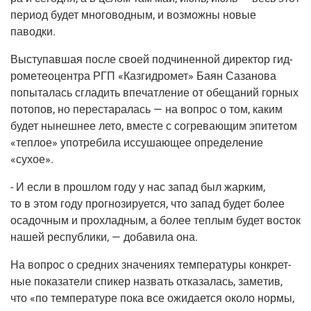
пери­од будет мно­го­вод­ным, и воз­мож­ны новые
паводки.
Высту­пав­шая после сво­ей под­чи­нен­ной дирек­тор гид­
ро­ме­тео­цен­тра РГП «Каз­гид­ро­мет» Баян Саза­но­ва
попы­та­лась сгла­дить впе­чат­ле­ние от обе­ща­ний гор­ных
пото­пов, но пере­ста­ра­лась — на вопрос о том, каким
будет нынеш­нее лето, вме­сте с согре­ва­ю­щим эпи­те­том
«теп­лое» упо­тре­би­ла иссу­ша­ю­щее опре­де­ле­ние
«сухое».
- И если в про­шлом году у нас запад был жар­ким,
то в этом году про­гно­зи­ру­ет­ся, что запад будет более
оса­доч­ным и про­хлад­ным, а более теп­лым будет восток
нашей рес­пуб­ли­ки, — доба­ви­ла она.
На вопрос о сред­них зна­че­ни­ях тем­пе­ра­ту­ры кон­крет­
ные пока­за­те­ли спи­кер назвать отка­за­лась, заме­тив,
что «по тем­пе­ра­ту­ре пока все ожи­да­ет­ся око­ло нор­мы,