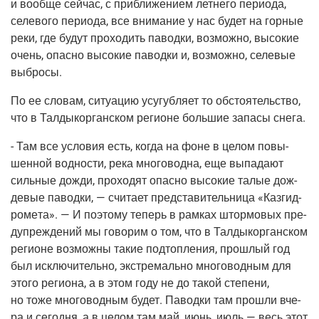
и вооб­ще сей­час, с при­бли­же­ни­ем лет­не­го пери­о­да,
селе­во­го пери­о­да, все вни­ма­ние у нас будет на гор­ные
реки, где будут про­хо­дить павод­ки, воз­мож­но, высо­кие
очень, опас­но высо­кие павод­ки и, воз­мож­но, селе­вые
выбросы.
По ее сло­вам, ситу­а­цию усу­губ­ля­ет то обсто­я­тель­ство,
что в Тал­ды­кор­ган­ском реги­оне боль­шие запа­сы снега.
- Там все усло­вия есть, когда на фоне в целом повы­
шен­ной вод­но­сти, река мно­го­вод­на, еще выпа­да­ют
силь­ные дожди, про­хо­дят опас­но высо­кие талые дож­
де­вые павод­ки, — счи­та­ет пред­ста­ви­тель­ни­ца «Каз­гид­
ро­ме­та». — И поэто­му теперь в рам­ках штор­мо­вых пре­
ду­пре­жде­ний мы гово­рим о том, что в Тал­ды­кор­ган­ском
реги­оне воз­мож­ны такие под­топ­ле­ния, про­шлый год
был исклю­чи­тель­но, экс­тре­маль­но мно­го­вод­ным для
это­го реги­о­на, а в этом году не до такой сте­пе­ни,
но тоже мно­го­вод­ным будет. Павод­ки там про­шли вче­
ра и сего­дня, а в целом там май, июнь, июль — весь этот