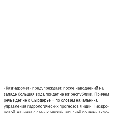
«Каз­гид­ро­мет» пре­ду­пре­жда­ет: после навод­не­ний на
запа­де боль­шая вода при­дет на юг рес­пуб­ли­ки. При­чем
речь идет не о Сыр­да­рье – по сло­вам началь­ни­ка
управ­ле­ния гид­ро­ло­ги­че­ских про­гно­зов Лидии Ники­фо­
ро­вой, начи­ная с самых бли­жай­ших дней по июнь вклю­