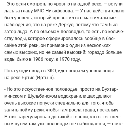
- Это если смот­реть по уров­ню на одной реке, — всту­пи­
лась за гла­ву МЧС Ники­фо­ро­ва. — У нас дей­стви­тель­но
был уро­вень, кото­рый пре­вы­сил все мак­си­маль­ные
наблю­де­ния, это на реке Дер­кул, пото­му что там был
затор льда. А по объ­е­мам поло­во­дья, то есть по коли­че­
ству воды, кото­рое сфор­ми­ро­ва­лось вооб­ще в бас­
сейне этой реки, он при­мер­но один из несколь­ких
самых высо­ких, но не самый высо­кий: гораз­до боль­ше
воды было в 1986 году, в 1970 году.
Пока ухо­дит вода в ЗКО, идет подъ­ем уров­ня воды
на реке Ертис
(Иртыш
).
- Но это искус­ствен­ное поло­во­дье, про­сто на Бух­тар­
мин­ском и Шуль­бин­ском водо­хра­ни­ли­щах дела­ют
очень высо­кие попус­ки спе­ци­аль­но для того, что­бы
залить пой­му реки, что­бы там рос­ла тра­ва, посколь­ку
Ертис заре­гу­ли­ро­ван до такой сте­пе­ни, что есте­ствен­
ным путем там уже поло­во­дья не наблю­да­ет­ся, — пояс­