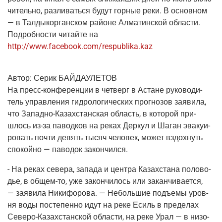
чи­тель­но, раз­ли­вать­ся будут гор­ные реки. В основ­ном
— в Тал­ды­кор­ган­ском рай­оне Алма­тин­ской обла­сти.
Подроб­но­сти читай­те на
http://www.facebook.com/respublika.kaz
Автор:
Серик БАЙДАУЛЕТОВ
На пресс-кон­фе­рен­ции в чет­верг в Астане руко­во­ди­
тель управ­ле­ния гид­ро­ло­ги­че­ских про­гно­зов заяви­ла,
что Запад­но-Казах­стан­ская область, в кото­рой при­
шлось из-за павод­ков на реках Дер­кул и Шаган эва­ку­и­
ро­вать почти девять тысяч чело­век, может вздох­нуть
спо­кой­но — паво­док закончился.
- На реках севе­ра, запа­да и цен­тра Казах­ста­на поло­во­
дье, в общем-то, уже закон­чи­лось или закан­чи­ва­ет­ся,
— заяви­ла Ники­фо­ро­ва. — Неболь­шие подъ­емы уров­
ня воды посте­пен­но идут на реке Есиль в пре­де­лах
Севе­ро-Казах­стан­ской обла­сти, на реке Урал — в низо­