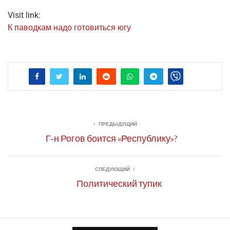
Visit link:
К павод­кам надо гото­вить­ся югу
ПРЕДЫДУЩИЙ
Г‑н Рогов боится «Республику»?
СЛЕДУЮЩИЙ
Политический тупик