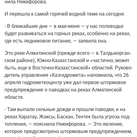
ни­ла Никифорова.
И пере­шла к самой горя­чей вод­ной теме на сегодня.
- В бли­жай­шие дни — в мае-июне — у нас поло­во­дье
будет раз­ви­вать­ся на гор­ных реках, осо­бен­но на реках,
где есть лед­ни­ко­вое пита­ние, — заяви­ла она.
Это реки Алма­тин­ской
(преж­де
все­го — в Тал­ды­кор­ган­
ском рай­оне), Южно-Казах­стан­ской и «частич­но, может
быть, еще в Восточ­но-Казах­стан­ской» обла­стей. Руко­во­
ди­тель управ­ле­ния «Каз­гид­ро­ме­та» напом­ни­ла, что 26
апре­ля гид­ро­ме­тео­центр уже дал пер­вое штор­мо­вое
пре­ду­пре­жде­ние о павод­ках на реках Алма­тин­ской
области.
- Там выпа­ли силь­ные дожди и про­шли павод­ки, и на
реках Кара­тау, Жак­сы, Бас­кан, Тен­тек была угро­за под­
топ­ле­ния, — пояс­ни­ла Ники­фо­ро­ва. — Это явле­ние,
кото­рое преду­смот­ре­но штор­мо­вым пре­ду­пре­жде­ни­ем,