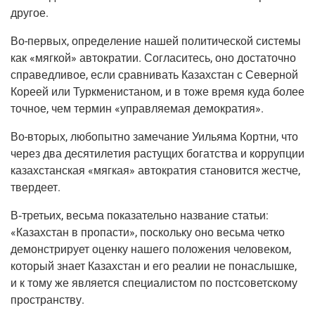
другое.
Во-пер­вых
, опре­де­ле­ние нашей поли­ти­че­ской систе­мы
как «мяг­кой» авто­кра­тии. Согла­си­тесь, оно доста­точ­но
спра­вед­ли­вое, если срав­ни­вать Казах­стан с Север­ной
Коре­ей или Турк­ме­ни­ста­ном, и в тоже вре­мя куда более
точ­ное, чем тер­мин «управ­ля­е­мая демократия».
Во-вто­рых
, любо­пыт­но заме­ча­ние Уилья­ма Корт­ни, что
через два деся­ти­ле­тия рас­ту­щих богат­ства и кор­руп­ции
казах­стан­ская «мяг­кая» авто­кра­тия ста­но­вит­ся жест­че,
твердеет.
В‑третьих
, весь­ма пока­за­тель­но назва­ние ста­тьи:
«Казах­стан в про­па­сти», посколь­ку оно весь­ма чет­ко
демон­стри­ру­ет оцен­ку наше­го поло­же­ния чело­ве­ком,
кото­рый зна­ет Казах­стан и его реа­лии не пона­слыш­ке,
и к тому же явля­ет­ся спе­ци­а­ли­стом по пост­со­вет­ско­му
пространству.