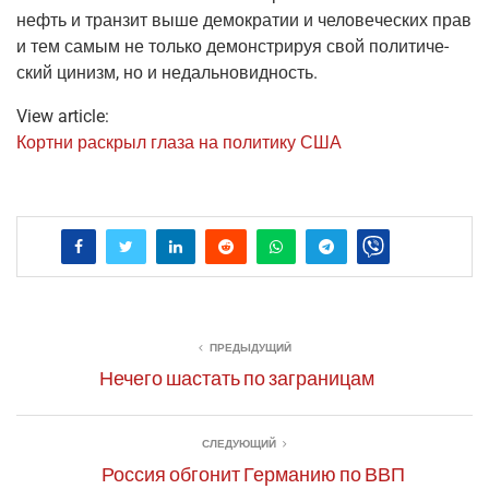
нефть и тран­зит выше демо­кра­тии и чело­ве­че­ских прав
и тем самым не толь­ко демон­стри­руя свой поли­ти­че­
ский цинизм, но и недальновидность.
View article:
Корт­ни рас­крыл гла­за на поли­ти­ку США
ПРЕДЫДУЩИЙ
Нечего шастать по заграницам
СЛЕДУЮЩИЙ
Россия обгонит Германию по ВВП