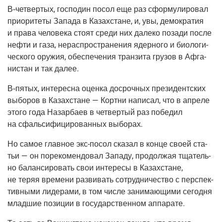
В‑четвертых
, гос­по­дин посол еще раз сфор­му­ли­ро­вал
при­о­ри­те­ты Запа­да в Казах­стане, и, увы, демо­кра­тия
и пра­ва чело­ве­ка сто­ят сре­ди них дале­ко поза­ди после
неф­ти и газа, нерас­про­стра­не­ния ядер­но­го и био­ло­ги­
че­ско­го ору­жия, обес­пе­че­ния тран­зи­та гру­зов в Афга­
ни­стан и так далее.
В‑пятых
, инте­рес­на оцен­ка досроч­ных пре­зи­дент­ских
выбо­ров в Казах­стане — Корт­ни напи­сал, что в апре­ле
это­го года Назар­ба­ев в чет­вер­тый раз побе­дил
на сфаль­си­фи­ци­ро­ван­ных выборах.
Но самое глав­ное
экс-посол
ска­зал в кон­це сво­ей ста­
тьи — он поре­ко­мен­до­вал Запа­ду, про­дол­жая тща­тель­
но балан­си­ро­вать свои инте­ре­сы в Казах­стане,
не теряя вре­ме­ни раз­ви­вать сотруд­ни­че­ство с пер­спек­
тив­ны­ми лиде­ра­ми, в том чис­ле зани­ма­ю­щи­ми сего­дня
млад­шие пози­ции в госу­дар­ствен­ном аппарате.