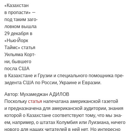
«Казах­стан
в про­па­сти» —
под таким заго­
лов­ком вышла
29 декаб­ря в
«Нью-Йорк
Таймс» ста­тья
Уилья­ма Корт­
ни, быв­ше­го
посла США
в Казах­стане и Гру­зии и спе­ци­аль­но­го помощ­ни­ка пре­
зи­ден­та США по Рос­сии, Укра­ине и Евразии.
Автор:
Муха­меджан АДИЛОВ
Посколь­ку
ста­тья
напе­ча­та­на аме­ри­кан­ской газе­той
и пред­на­зна­че­на для аме­ри­кан­ской ауди­то­рии, зна­ния
кото­рой о Казах­стане соот­вет­ству­ют тому, что мы зна­
ем, напри­мер, о шта­тах Колум­бия или Луи­зи­а­на, ниче­го
ново­го для наших чита­те­лей в ней нет. Но инте­рес­но