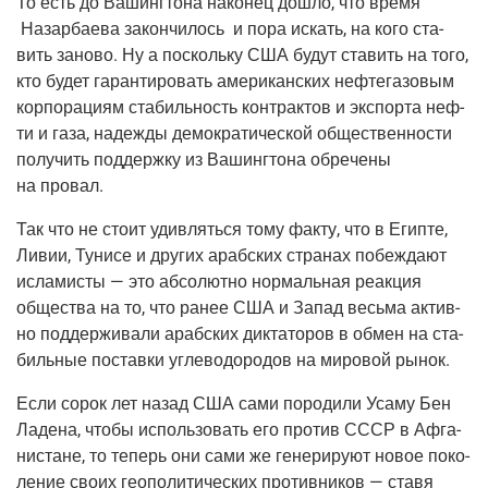
То есть до Вашинг­то­на нако­нец дошло, что вре­мя
Назар­ба­е­ва закон­чи­лось и пора искать, на кого ста­
вить зано­во. Ну а посколь­ку США будут ста­вить на того,
кто будет гаран­ти­ро­вать аме­ри­кан­ских неф­те­га­зо­вым
кор­по­ра­ци­ям ста­биль­ность кон­трак­тов и экс­пор­та неф­
ти и газа, надеж­ды демо­кра­ти­че­ской обще­ствен­но­сти
полу­чить под­держ­ку из Вашинг­то­на обре­че­ны
на провал.
Так что не сто­ит удив­лять­ся тому фак­ту, что в Егип­те,
Ливии, Туни­се и дру­гих араб­ских стра­нах побеж­да­ют
исла­ми­сты — это абсо­лют­но нор­маль­ная реак­ция
обще­ства на то, что ранее США и Запад весь­ма актив­
но под­дер­жи­ва­ли араб­ских дик­та­то­ров в обмен на ста­
биль­ные постав­ки угле­во­до­ро­дов на миро­вой рынок.
Если сорок лет назад США сами поро­ди­ли Уса­му Бен
Ладе­на, что­бы исполь­зо­вать его про­тив СССР в Афга­
ни­стане, то теперь они сами же гене­ри­ру­ют новое поко­
ле­ние сво­их гео­по­ли­ти­че­ских про­тив­ни­ков — ста­вя