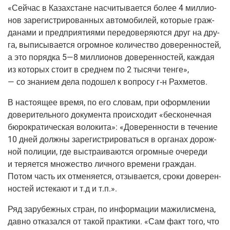
«Сей­час в Казах­стане насчи­ты­ва­ет­ся более 4 мил­ли­о­
нов заре­ги­стри­ро­ван­ных авто­мо­би­лей, кото­рые граж­
да­на­ми и пред­при­я­ти­я­ми пере­до­ве­ря­ют­ся друг на дру­
га, выпи­сы­ва­ет­ся огром­ное коли­че­ство дове­рен­но­стей,
а это поряд­ка 5—8 мил­ли­о­нов дове­рен­но­стей, каж­дая
из кото­рых сто­ит в сред­нем по 2 тыся­чи тен­ге»,
— со зна­ни­ем дела подо­шел к вопро­су
г‑н
Рахметов.
В насто­я­щее вре­мя, по его сло­вам, при оформ­ле­нии
дове­ри­тель­но­го доку­мен­та про­ис­хо­дит «бес­ко­неч­ная
бюро­кра­ти­че­ская воло­ки­та»: «Дове­рен­но­сти в тече­ние
10 дней долж­ны заре­ги­стри­ро­вать­ся в орга­нах дорож­
ной поли­ции, где выстра­и­ва­ют­ся огром­ные оче­ре­ди
и теря­ет­ся мно­же­ство лич­но­го вре­ме­ни граж­дан.
Потом часть их отме­ня­ет­ся, отзы­ва­ет­ся, сро­ки дове­рен­
но­стей исте­ка­ют и т.д и т.п.».
Ряд зару­беж­ных стран, по инфор­ма­ции мажи­лис­ме­на,
дав­но отка­зал­ся от такой прак­ти­ки. «Сам факт того, что