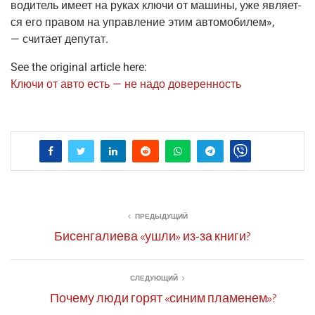
води­тель име­ет на руках клю­чи от маши­ны, уже явля­ет­
ся его пра­вом на управ­ле­ние этим авто­мо­би­лем»,
— счи­та­ет депутат.
See the original article here:
Клю­чи от авто есть — не надо доверенность
ПРЕДЫДУЩИЙ
Бисенгалиева «ушли» из-за книги?
СЛЕДУЮЩИЙ
Почему люди горят «синим пламенем»?