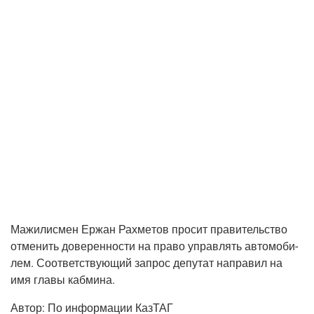
Мажи­лис­мен Ержан Рах­ме­тов про­сит пра­ви­тель­ство
отме­нить дове­рен­но­сти на пра­во управ­лять авто­мо­би­
лем. Соот­вет­ству­ю­щий запрос депу­тат напра­вил на
имя гла­вы кабмина.
Автор:
По инфор­ма­ции КазТАГ