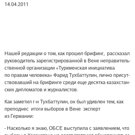
14.04.2011
Нашей редак­ции о том, как про­шел бри­финг, рас­ска­зал
руко­во­ди­тель заре­ги­стри­ро­ван­ной в Вене непра­ви­тель­
ствен­ной орга­ни­за­ции «Турк­мен­ская ини­ци­а­ти­ва
по пра­вам чело­ве­ка» Фарид Тух­бат­ту­лин, лич­но при­сут­
ство­вав­ший на бри­фин­ге сре­ди еще десят­ка казах­стан­
ских дипло­ма­тов и журналистов.
Как заме­тил г‑н Тух­бат­ту­лин, он был удив­лен тем, как
пре­под­нес ито­ги выбо­ров в Вене экс­перт
из Германии:
- Насколь­ко я знаю, ОБСЕ высту­пи­ла с заяв­ле­ни­ем, что