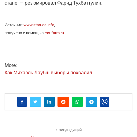
стане, — резю­ми­ро­вал Фарид Тухбаттулин.
Источ­ник:
www.stan-ca.info
,
полу­че­но с помо­щью
rss-farm.ru
More:
Как Миха­эль Лаубш выбо­ры похвалил
ПРЕДЫДУЩИЙ