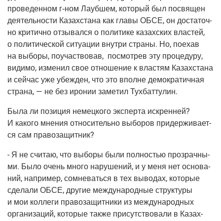
про­ве­ден­ном г‑ном Лауб­шем, кото­рый был посвя­щен
дея­тель­но­сти Казах­ста­на как гла­вы ОБСЕ, он доста­точ­
но кри­тич­но отзы­вал­ся о поли­ти­ке казах­ских вла­стей,
о поли­ти­че­ской ситу­а­ции внут­ри стра­ны. Но, поехав
на выбо­ры, поучаст­во­вав, посмот­рев эту про­це­ду­ру,
види­мо, изме­нил свое отно­ше­ние к вла­стям Казах­ста­на
и сей­час уже убеж­ден, что это вполне демо­кра­тич­ная
стра­на, — не без иро­нии заме­тил Тухбаттулин.
Была ли пози­ция немец­ко­го экс­пер­та искрен­ней?
И како­го мне­ния отно­си­тель­но выбо­ров при­дер­жи­ва­ет­
ся сам правозащитник?
- Я не счи­таю, что выбо­ры были пол­но­стью про­зрач­ны­
ми. Было очень мно­го нару­ше­ний, и у меня нет осно­ва­
ний, напри­мер, сомне­вать­ся в тех выво­дах, кото­рые
сде­ла­ли ОБСЕ, дру­гие меж­ду­на­род­ные струк­ту­ры
и мои кол­ле­ги пра­во­за­щит­ни­ки из меж­ду­на­род­ных
орга­ни­за­ций, кото­рые так­же при­сут­ство­ва­ли в Казах­