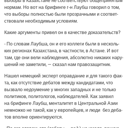
выбо­ры в Казах­стане не соот­вет­ству­ют обще­при­ня­тым
нор­мам. Но вот на бри­фин­ге г‑н Лаубш гово­рил о том,
что выбо­ры пол­но­стью были про­зрач­ны­ми и соот­вет­
ство­ва­ли необ­хо­ди­мым условиям.
Какие аргу­мен­ты при­вел он в каче­стве доказательств?
- По сло­вам Лауб­ша, он и его кол­ле­ги были в несколь­
ких реги­о­нах Казах­ста­на, в част­но­сти, в Астане. И вот
там, где они вели наблю­де­ния, абсо­лют­но ника­ких нару­
ше­ний не заме­ти­ли, — ска­зал нам правозащитник.
Нашел немец­кий экс­перт оправ­да­ние и для тако­го фак­
та, как отсут­ствие деба­тов меж­ду кан­ди­да­та­ми, что
вызва­ло недо­уме­ние у мно­гих запад­ных и не толь­ко
поли­ти­ков, поли­то­ло­гов, наблю­да­те­лей. Как заявил
на бри­фин­ге Лаубш, мен­та­ли­тет в Цен­траль­ной Азии
немнож­ко не такой, как у евро­пей­цев, и люди без деба­
тов вполне ориентируются.