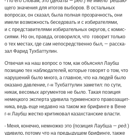
- По его сло­вам, это
(деба­ты
—
ред
.) не име­ло реша­ю­
ще­го зна­че­ния для ито­гов выбо­ров. В осталь­ных
вопро­сах, он ска­зал, была пол­ная про­зрач­ность, они
име­ли воз­мож­ность бесе­до­вать и с изби­ра­те­ля­ми,
и с пред­ста­ви­те­ля­ми изби­ра­тель­ных окру­гов, с комис­
си­я­ми. Но он, прав­да, ого­во­рил­ся, что гово­рит толь­ко
о тех местах, где сам непо­сред­ствен­но был, — рас­ска­
зал Фарид Тухбаттулин.
Отве­чая на наш вопрос о том, как объ­яс­нял Лаубш
пози­цию тех наблю­да­те­лей, кото­рые гово­рят о том, что
нару­ше­ний было мно­го, а глав­ное, что на людей было
ока­за­но дав­ле­ние, г‑н Тух­бат­ту­лин заме­тил: по сути,
никак, весо­мых аргу­мен­тов не было. Такая пози­ция
немец­ко­го экс­пер­та уди­ви­ла турк­мен­ско­го пра­во­за­щит­
ни­ка, ведь еще недав­но на таком же бри­фин­ге в Вене
г‑н Лаубш жест­ко кри­ти­ко­вал казах­стан­ские власти.
- Меня, конеч­но, немнож­ко это
(пози­ция
Лауб­ша —
ред.
)
уди­ви­ло, пото­му что на преды­ду­щем бри­фин­ге, так­же