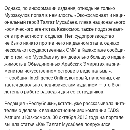
Одна­ко, по инфор­ма­ции изда­ния, отнюдь не толь­ко
Мур­за­ку­лов попал в неми­лость. «Экс-кос­мо­навт и наци­
о­наль­ный герой Тал­гат Муса­ба­ев, гла­ва наци­о­наль­но­го
кос­ми­че­ско­го агент­ства Каз­ко­с­мос, так­же подо­зре­ва­ет­
ся в при­част­но­сти к сдел­ке. Нет, судо­про­из­вод­ство
не было нача­то про­тив него на дан­ном эта­пе, одна­ко
несколь­ко госу­дар­ствен­ных СМИ в Казах­стане сооб­щи­
ли о том, что Муса­ба­ев купил доволь­но боль­шую недви­
жи­мость в Объ­еди­нен­ных Араб­ских Эми­ра­тах на зна­
ме­ни­том искус­ствен­ном ост­ро­ве в виде паль­мы»,
— сооб­щил Intelligence Online, кото­рый, напом­ним, счи­
та­ет­ся доволь­но спе­ци­фи­че­ским изда­ни­ем — это бюл­
ле­тень о рабо­те раз­вед­ки для ее сотрудников.
Редак­ция «Рес­пуб­ли­ки», кста­ти, уже рас­ска­зы­ва­ла чита­
те­лям о дело­вых вза­и­мо­от­но­ше­ни­ях ком­па­нии EADS
Astrium и Каз­ко­с­мо­са. 30 октяб­ря 2013 года на пор­та­ле
вышла ста­тья «Как Тал­гат Муса­ба­ев подру­жил­ся