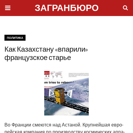
ЗАГРАНБЮРО
ПОЛИТИКА
Как Казахстану «впарили»
французское старье
Во Фран­ции сме­ют­ся над Аста­ной. Круп­ней­шая евро­
пей­ская ком­па­ния по про­из­вод­ству кос­ми­че­ских аппа­