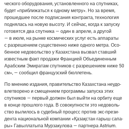
че­ско­го обо­ру­до­ва­ния, уста­нов­лен­но­го на спут­ни­ках,
будет «при­бли­жать­ся к одно­му мет­ру». Но за вре­мя,
про­шед­шее после под­пи­са­ния кон­трак­та, тех­но­ло­гия
под­ня­лась на новую высо­ту. И сей­час, когда к запус­ку
гото­вят­ся два спут­ни­ка — один в апре­ле, а дру­гой
— в июле, на рын­ке кос­ми­че­ских услуг есть аппа­ра­ты
с раз­ре­ше­ни­ем суще­ствен­но ниже одно­го мет­ра. Осо­
бен­ное недо­воль­ство у Казах­ста­на вызвал став­ший
извест­ным факт про­да­жи Фран­ци­ей Объ­еди­нен­ным
Араб­ским Эми­ра­там спут­ни­ков с раз­ре­ше­ни­ем ниже 50
см», — сооб­щил фран­цуз­ский бюллетень.
По мне­нию изда­ния, пра­ви­тель­ство Казах­ста­на неудо­
вле­тво­ре­но и сме­ще­ни­ем про­грам­мы запус­ка этих
спут­ни­ков — пер­вый дол­жен был вый­ти на орби­ту еще
в кон­це про­шло­го года. В сово­куп­но­сти это недо­воль­
ство выли­лось в судеб­ный про­цесс про­тив экс-пре­зи­
ден­та наци­о­наль­ной ком­па­нии «Қаза­қстан ғарыш сапа­
ры» Гавыл­ла­ты­па Мур­за­ку­ло­ва — парт­не­ра Astrium.