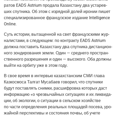
ра­тов EADS Astrium про­да­ла Казах­ста­ну два уста­рев­
ших спут­ни­ка. Об этом с изряд­ной долей иро­нии пишет
спе­ци­а­ли­зи­ро­ван­ное фран­цуз­ское изда­ние Intelligence
Online.
Суть исто­рии, выта­щен­ной на свет фран­цуз­ски­ми жур­
на­ли­ста­ми, в сле­ду­ю­щем: по кон­трак­ту EADS Astrium
долж­на поста­вить Казах­ста­ну два спут­ни­ка дистан­ци­он­
но­го зон­ди­ро­ва­ния зем­ли. Один — сред­не­го про­стран­
ствен­но­го раз­ре­ше­ния и один — высо­ко­го. Оба долж­ны
вый­ти на орби­ту уже в этом году.
В свое вре­мя в интер­вью казах­стан­ским СМИ гла­ва
Каз­ко­с­мо­са Тал­гат Муса­ба­ев гово­рил, что спут­ни­ки
будут постав­лять сним­ки, рас­шиф­ров­ка кото­рых даст
инфор­ма­цию «о чрез­вы­чай­ных ситу­а­ци­ях и их лик­ви­да­
ции, об эко­ло­гии, о ситу­а­ции в сель­ском хозяй­стве
по части опре­де­ле­ния реаль­ных пло­ща­дей посе­ва, уро­
жай­ной пер­спек­ти­вы и состо­я­ния поч­вы, об уче­те