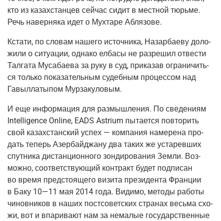
кто из казах­стан­цев сей­час сидит в мест­ной тюрь­ме.
Речь навер­ня­ка идет о Мух­та­ре Аблязове.
Кста­ти, по сло­вам наше­го источ­ни­ка, Назар­ба­е­ву доло­
жи­ли о ситу­а­ции, одна­ко елба­сы не раз­ре­шил отве­сти
Тал­га­та Муса­ба­е­ва за руку в суд, при­ка­зав огра­ни­чить­
ся толь­ко пока­за­тель­ным судеб­ным про­цес­сом над
Гавыл­ла­ты­пом Мурзакуловым.
И еще инфор­ма­ция для раз­мыш­ле­ния. По све­де­ни­ям
Intelligence Online, EADS Astrium пыта­ет­ся повто­рить
свой казах­стан­ский успех — ком­па­ния наме­ре­на про­
дать теперь Азер­бай­джа­ну два таких же уста­рев­ших
спут­ни­ка дистан­ци­он­но­го зон­ди­ро­ва­ния Зем­ли. Воз­
мож­но, соот­вет­ству­ю­щий кон­тракт будет под­пи­сан
во вре­мя пред­сто­я­ще­го визи­та пре­зи­ден­та Фран­ции
в Баку 10—11 мая 2014 года. Види­мо, мето­ды рабо­ты
чинов­ни­ков в наших пост­со­вет­ских стра­нах весь­ма схо­
жи, вот и впа­ри­ва­ют нам за нема­лые госу­дар­ствен­ные