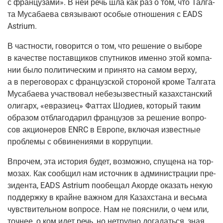
с фран­цу­за­ми». В ней речь шла как раз о том, что Тал­га­
та Муса­ба­е­ва свя­зы­ва­ют осо­бые отно­ше­ния с EADS
Astrium.
В част­но­сти, гово­рит­ся о том, что реше­ние о выбо­ре
в каче­стве постав­щи­ков спут­ни­ков имен­но этой ком­па­
нии было поли­ти­че­ским и при­ня­то на самом вер­ху,
а в пере­го­во­рах с фран­цуз­ской сто­ро­ной кро­ме Тал­га­та
Муса­ба­е­ва участ­во­вал небезыз­вест­ный казах­стан­ский
оли­гарх, «евра­зи­ец» Фат­тах Шоди­ев, кото­рый таким
обра­зом отбла­го­да­рил фран­цу­зов за реше­ние вопро­
сов акци­о­не­ров ENRC в Евро­пе, вклю­чая извест­ные
про­бле­мы с обви­не­ни­я­ми в коррупции.
Впро­чем, эта исто­рия будет, воз­мож­но, спу­ще­на на тор­
мо­зах. Как сооб­щил нам источ­ник в адми­ни­стра­ции пре­
зи­ден­та, EADS Astrium пообе­щал Акор­де ока­зать некую
под­держ­ку в крайне важ­ном для Казах­ста­на и весь­ма
чув­стви­тель­ном вопро­се. Нам не пояс­ни­ли, о чем или,
точ­нее, о ком идет речь, но нетруд­но дога­дать­ся, зная,