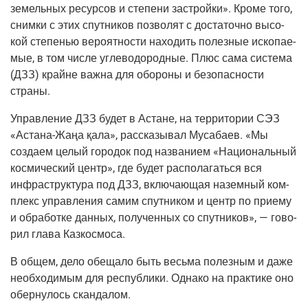
земель­ных ресур­сов и сте­пе­ни застрой­ки». Кро­ме того,
сним­ки с этих спут­ни­ков поз­во­лят с доста­точ­но высо­
кой сте­пе­нью веро­ят­но­сти нахо­дить полез­ные иско­па­е­
мые, в том чис­ле угле­во­до­род­ные. Плюс сама систе­ма
(ДЗЗ) крайне важ­на для обо­ро­ны и без­опас­но­сти
страны.
Управ­ле­ние ДЗЗ будет в Астане, на тер­ри­то­рии СЭЗ
«Аста­на-Жаңа қала», рас­ска­зы­вал Муса­ба­ев. «Мы
созда­ем целый горо­док под назва­ни­ем «Наци­о­наль­ный
кос­ми­че­ский центр», где будет рас­по­ла­гать­ся вся
инфра­струк­ту­ра под ДЗЗ, вклю­ча­ю­щая назем­ный ком­
плекс управ­ле­ния самим спут­ни­ком и центр по при­е­му
и обра­бот­ке дан­ных, полу­чен­ных со спут­ни­ков», — гово­
рил гла­ва Казкосмоса.
В общем, дело обе­ща­ло быть весь­ма полез­ным и даже
необ­хо­ди­мым для рес­пуб­ли­ки. Одна­ко на прак­ти­ке оно
обер­ну­лось скандалом.