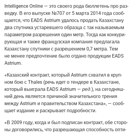
Intelligence Online — это сво­е­го рода бюл­ле­тень про раз­
вед­ку. В
его выпус­ке №707 от 5 мар­та 2014 года сооб­
ща­ет­ся, что EADS Astrium уда­лось про­дать Казах­ста­ну
два спут­ни­ка уста­рев­ше­го образ­ца с так назы­ва­е­мым
пара­мет­ром раз­ре­ше­ния один метр. Тогда как кон­ку­ри­
ру­ю­щая и так­же фран­цуз­ская ком­па­ния пред­ла­га­ла
Казах­ста­ну спут­ни­ки с раз­ре­ше­ни­ем 0,7 мет­ра. Тем
не менее пред­по­чте­ние было отда­но про­дук­ции EADS
Astrium.
«Казах­ский кон­тракт, кото­рый Astrium схва­тил в круп­
ном бою с Thales (речь идет о тен­де­ре в Казах­стане,
кото­рый выиг­ра­ла EADS Astrium —
ред
.), на сего­дняш­
ний день явля­ет­ся при­чи­ной зна­чи­тель­но­го тре­ния
меж­ду Astrium и пра­ви­тель­ством Казах­ста­на», — сооб­
ща­ет изда­ние и рас­кры­ва­ет подробности.
«В 2009 году, когда и был под­пи­сан кон­тракт, обе сто­ро­
ны дого­во­ри­лись, что раз­ре­ша­ю­щая спо­соб­ность опти­