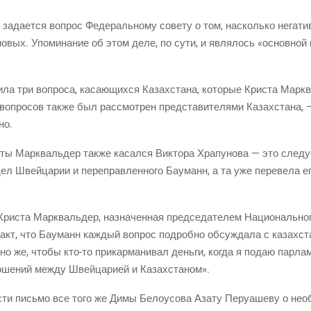
 зада­ет­ся вопрос Феде­раль­но­му сове­ту о том, насколь­ко нега­тив­
но­вых. Упо­ми­на­ние об этом деле, по сути, и явля­лось «основ­ной
ви­ла три вопро­са, каса­ю­щих­ся Казах­ста­на, кото­рые Кри­ста Марк­
опро­сов так­же был рас­смот­рен пред­ста­ви­те­ля­ми Казах­ста­на,
но.
ты Марк­валь­дер так­же касал­ся Вик­то­ра Хра­пу­но­ва — это сле­ду­е
ел Швей­ца­рии и пере­прав­лен­но­го Бау­манн, а та уже пере­ве­ла ег
Кри­ста Марк­валь­дер, назна­чен­ная пред­се­да­те­лем Наци­о­наль­но­
факт, что Бау­манн каж­дый вопрос подроб­но обсуж­да­ла с казах­ст
но же, что­бы кто-то при­кар­ма­ни­вал день­ги, когда я подаю пар­ла
но­ше­ний меж­ду Швей­ца­ри­ей и Казахстаном».
сти пись­мо все того же Димы Бело­усо­ва Аза­ту Перу­а­ше­ву о необ