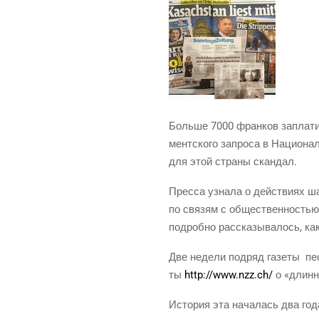
Боль­ше 7000 фран­ков запла­тил
мент­ско­го запро­са в Наци­о­н
для этой стра­ны скандал.
Прес­са узна­ла о дей­стви­ях ша
по свя­зям с обще­ствен­но­стью 
подроб­но рас­ска­зы­ва­лось, ка
Две неде­ли под­ряд газе­ты пест
ты
http://www.nzz.ch/
о «длин­н
Исто­рия эта нача­лась два года