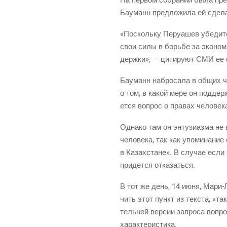
Бау­манн пред­ло­жи­ла ей сде­л
«Посколь­ку Перу­а­шев убе­ди­те
свои силы в борь­бе за эко­но­ми
держ­ки», — цити­ру­ют СМИ ее с
Бау­манн набро­са­ла в общих чер
о том, в какой мере он под­дер­ж
ет­ся вопрос о пра­вах чело­ве­
Одна­ко там он энту­зи­аз­ма не
чело­ве­ка, так как упо­ми­на­ние
в Казах­стане». В слу­чае если э
при­дет­ся отказаться.
В тот же день, 14 июня, Мари-Лу
чить этот пункт из тек­ста, «так
тель­ной вер­сии запро­са вопрос
характеристика.