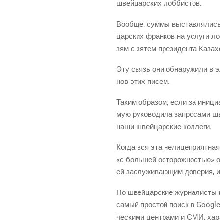
швей­цар­ских лоббистов.
Вооб­ще, сум­мы выстав­ля­лись 
цар­ских фран­ков на услу­ги лоб
зям с зятем пре­зи­ден­та Каза
Эту связь они обна­ру­жи­ли в эл
нов этих писем.
Таким обра­зом, если за ини­ци­а­
мую руко­во­ди­ла запро­са­ми шве
наши швей­цар­ские коллеги.
Когда вся эта нели­це­при­ят­на
«с боль­шей осто­рож­но­стью» о
ей заслу­жи­ва­ю­щим дове­рия, и
Но швей­цар­ские жур­на­ли­сты
самый про­стой поиск в Google по
че­ски­ми цен­тра­ми и СМИ, хар