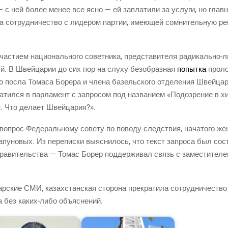
— с ней более менее все ясно — ей запла­ти­ли за услу­ги, но глав­н
 на сотруд­ни­че­ство с лиде­ром пар­тии, име­ю­щей сомни­тель­ную ре
а­сти­ем наци­о­наль­но­го совет­ни­ка, пред­ста­ви­те­ля ради­каль­но
й. В Швей­ца­рии до сих пор на слу­ху без­об­раз­ная
попыт­ка
про­ло
­го посла Тома­са Боре­ра и чле­на базель­ско­го отде­ле­ния Швей­ца
­тил­ся в пар­ла­мент с запро­сом под назва­ни­ем «Подо­зре­ние в хи
ан. Что дела­ет Швейцария?».
прос Феде­раль­но­му сове­ту по пово­ду след­ствия, нача­то­го жене
­пу­но­вых. Из пере­пис­ки выяс­ни­лось, что текст запро­са был сост
о пра­ви­тель­ства — Томас Борер под­дер­жи­вал связь с заме­сти­те­
р­ские СМИ, казах­стан­ская сто­ро­на пре­кра­ти­ла сотруд­ни­че­ств
да без каких-либо объяснений.