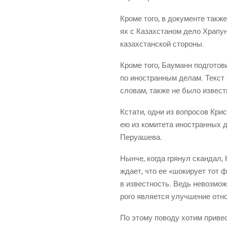
Кро­ме того, в доку­мен­те так­же
ях с Казах­ста­ном дело Хра­пу­
казах­стан­ской стороны.
Кро­ме того, Бау­манн под­го­то­
по ино­стран­ным делам. Текст в
сло­вам, так­же не было извест
Кста­ти, одни из вопро­сов Кри­с
ею из коми­те­та ино­стран­ных д
Перуашева.
Нын­че, когда гря­нул скан­дал, 
жда­ет, что ее «шоки­ру­ет тот 
в извест­ность. Ведь невоз­мож­
ро­го явля­ет­ся улуч­ше­ние от
По это­му пово­ду хотим при­ве­