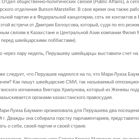
а Отдел обще­ствен­но-поли­ти­че­ских свя­зей (Public Affairs), а сег
­ско­го отде­ле­ния Burson-Marsteller. В свое вре­мя она так­же рабо­
аль­ной пар­тии и в Феде­раль­ной кан­це­ля­рии, сеть ее кон­так­тов
 этой встре­чи от Дмит­рия Бело­усо­ва, кото­рый, судя по его резю­
ив­ным свя­зям в Казах­стане и Цен­траль­ной Азии ком­па­нии Филип
ва перед швей­цар­ски­ми лоббистами).
­но через пару недель, Перу­а­ше­ву швей­цар­цы выста­ви­ли счет н
к­же сле­ду­ет, что Перу­а­шев наде­ял­ся на то, что Мари-Луи­за Бау
ачем? Как пишут швей­цар­ские СМИ, так назы­ва­е­мый оппо­зи­ци­о­
ан­ско­го изгнан­ни­ка Вик­то­ра Хра­пу­но­ва, кото­рый из Жене­вы под­в
азыс­ки­ва­ет­ся орга­на­ми казах­стан­ско­го правосудия.
Мари-Луи­за Бау­манн орга­ни­зо­ва­ла для Перу­а­ше­ва два посе­ще­н
 г. Два­жды она соби­ра­ла горст­ку пар­ла­мен­та­ри­ев, пред­ста­ви­т
ать о себе, сво­ей пар­тии и сво­ей стране.
се­да­тель Наци­о­наль­но­го Сове­та Кри­ста Марк­валь­дер, по окон­