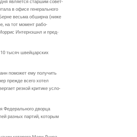
о­дня явля­ет­ся стар­шим совет­
та­ла в офи­се гене­раль­но­го
 в Берне весь­ма обшир­на (ниже
ме, на тот момент рабо­
 Мор­рис Интер­нэш­нл и пред­
а 10 тысяч швей­цар­ских
­манн помо­жет ему полу­чить
нер преж­де все­го хотел
ер­га­ет рез­кой кри­ти­ке усло­
ия Феде­раль­но­го двор­ца
е­лей раз­ных пар­тий, кото­рым
ча­нии кото­ро­го Мари-Луи­за