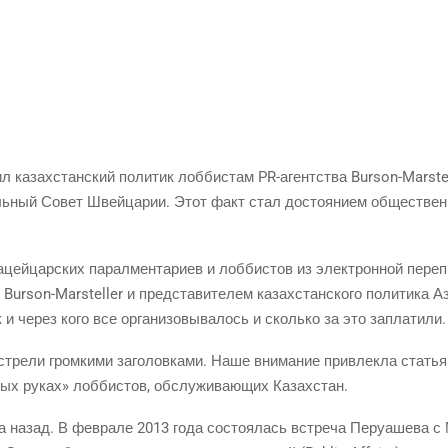
 казах­стан­ский поли­тик лоб­би­стам PR-агент­ства Burson-Marstell
аль­ный Совет Швей­ца­рии. Этот факт стал досто­я­ни­ем обще­ствен
цей­цар­ских парал­мен­та­ри­ев и лоб­би­стов из элек­трон­ной пере­
Burson-Marsteller и пред­ста­ви­те­лем казах­стан­ско­го поли­ти­ка А
к и через кого все орга­ни­зо­вы­ва­лось и сколь­ко за это заплатили.
­ре­ли гром­ки­ми заго­лов­ка­ми. Наше вни­ма­ние при­влек­ла ста­тья
ых руках» лоб­би­стов, обслу­жи­ва­ю­щих Казахстан.
 назад. В фев­ра­ле 2013 года состо­я­лась встре­ча Перу­а­ше­ва с