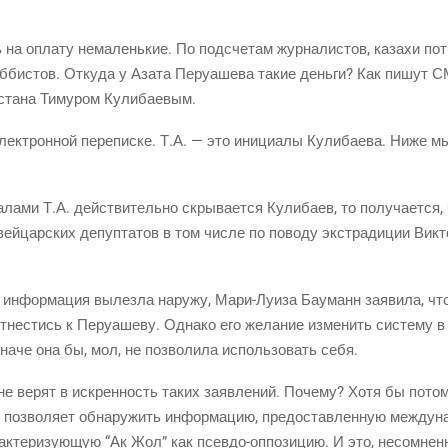
на опла­ту нема­лень­кие. По под­сче­там жур­на­ли­стов, каза­хи по
­би­стов. Отку­да у Аза­та Перу­а­ше­ва такие день­ги? Как пишут СМИ
х­ста­на Тиму­ром Кулибаевым.
ек­трон­ной пере­пис­ке. Т.А. — это ини­ци­а­лы Кули­ба­е­ва. Ниже мы
ла­ми Т.А. дей­стви­тель­но скры­ва­ет­ся Кули­ба­ев, то полу­ча­ет­ся
й­цар­ских депуп­та­тов в том чис­ле по пово­ду экс­тра­ди­ции Вик­то­
я инфор­ма­ция вылез­ла нару­жу, Мари-Луи­за Бау­манн заяви­ла, чт
тне­стись к Перу­а­ше­ву. Одна­ко его жела­ние изме­нить систе­му в
на­че она бы, мол, не поз­во­ли­ла исполь­зо­вать себя.
 не верят в искрен­ность таких заяв­ле­ний. Поче­му? Хотя бы пото
з­во­ля­ет обна­ру­жить инфор­ма­цию, предо­став­лен­ную меж­ду­на­р
ак­те­ри­зу­ю­щую “Ак Жол” как псев­до-оппо­зи­цию. И это, несо­мнен