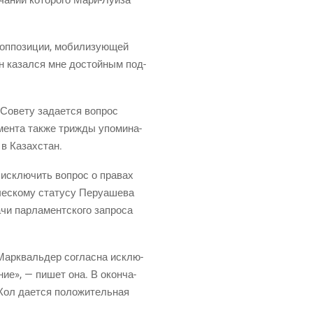
оппо­зи­ции, моби­ли­зу­ю­щей
 он казал­ся мне достой­ным под­
 Сове­ту зада­ет­ся вопрос
мен­та так­же три­жды упо­ми­на­
о в Казахстан.
н исклю­чить вопрос о пра­вах
е­ско­му ста­ту­су Перу­а­ше­ва
чи пар­ла­мент­ско­го запро­са
 Марк­валь­дер соглас­на исклю­
­ние», — пишет она. В окон­ча­
 Жол дает­ся поло­жи­тель­ная