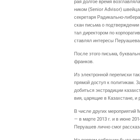
рая дол­гое вре­мя воз­глав­ля­л
ни­ком (Senior Advisor) швей­цар
сек­ре­та­ря Ради­каль­но-либе­р
скан пись­ма о под­твер­жде­нии
тал дирек­то­ром по кор­по­ра­т
став­лял инте­ре­сы Перу­а­ше­
После это­го пись­ма, бук­валь
франков.
Из элек­трон­ной пере­пис­ки та
пря­мой доступ к поли­ти­кам. З
добить­ся экс­тра­ди­ции казах­ст
вия, царя­щие в Казах­стане, и р
В чис­ле дру­гих меро­при­я­тий 
— в мар­те 2013 г. и в июне 2014
Перу­а­шев лич­но смог рас­ска­з
На пер­вом собра­нии была пред­