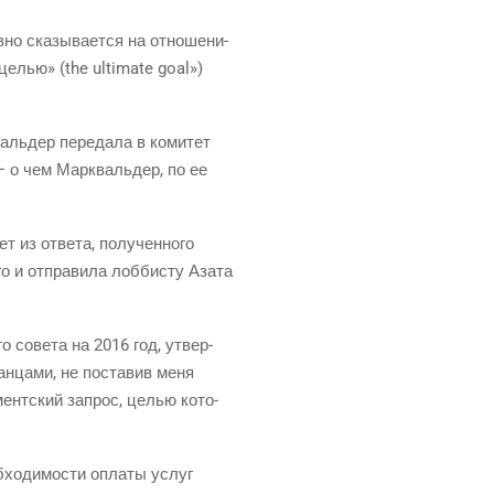
но ска­зы­ва­ет­ся на отно­ше­ни­
 целью» (the ultimate goal»)
валь­дер пере­да­ла в коми­тет
 — о чем Марк­валь­дер, по ее
т из отве­та, полу­чен­но­го
о и отпра­ви­ла лоб­би­сту Аза­та
го сове­та на 2016 год, утвер­
ан­ца­ми, не поста­вив меня
­мент­ский запрос, целью кото­
­хо­ди­мо­сти опла­ты услуг