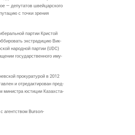
ое — депу­та­тов швей­цар­ско­го
пу­та­цию с точ­ки зре­ния
-либе­раль­ной пар­тии Кри­стой
б­би­ро­вать экс­тра­ди­цию Вик­
р­ской народ­ной пар­тии (UDC)
ще­нии госу­дар­ствен­но­го иму­
в­ской про­ку­ра­ту­рой в 2012
ав­лен и отре­дак­ти­ро­ван пред­
лем мини­стра юсти­ции Казах­ста­
о с агент­ством Burson-