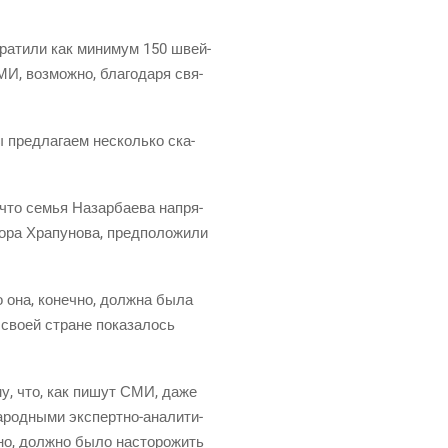
тра­ти­ли как мини­мум 150 швей­
, воз­мож­но, бла­го­да­ря свя­
 пред­ла­га­ем несколь­ко ска­
, что семья Назар­ба­е­ва напря­
ра Хра­пу­но­ва, пред­по­ло­жи­ли
о она, конеч­но, долж­на была
 сво­ей стране пока­за­лось
­му, что, как пишут СМИ, даже
од­ны­ми экс­перт­но-ана­ли­ти­
­но, долж­но было насто­ро­жить