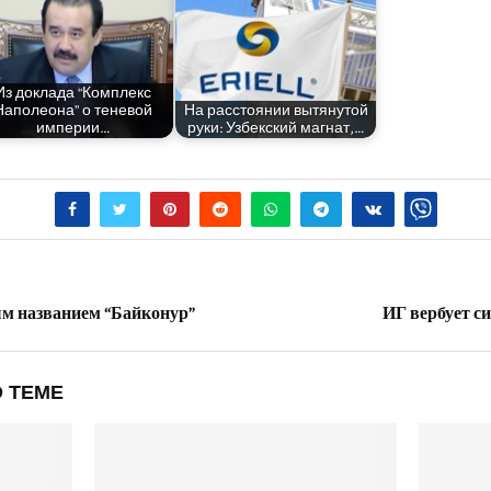
Из докла­да “Ком­плекс
Напо­лео­на” о тене­вой
На рас­сто­я­нии вытя­ну­той
империи…
руки: Узбек­ский магнат,…
ым названием “Байконур”
ИГ вербует с
 ТЕМЕ