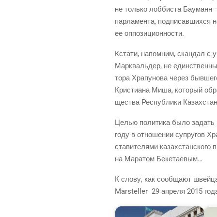
не толь­ко лоб­би­ста Бау­манн 
пар­ла­мен­та, под­пи­сав­ших­ся
ее оппозиционности.
Кста­ти, напом­ним, скан­дал с уч
Марк­валь­дер, не един­ствен­ны
то­ра Хра­пу­но­ва через быв­ше
Кри­сти­а­на Миша, кото­рый обра
ще­ства Рес­пуб­ли­ки Казах­ст
Целью поли­ти­ка было задать во
году в отно­ше­нии супру­гов Хра
ста­ви­те­ля­ми казах­стан­ско­г
на Мара­том Бекетаевым…
К сло­ву, как сооб­ща­ют швей­ца
Marsteller 29 апре­ля 2015 го