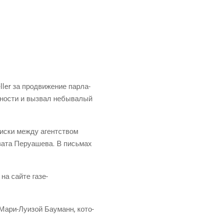
er за про­дви­же­ние пар­ла­
­но­сти и вызвал небы­ва­лый
пис­ки меж­ду агент­ством
за­та Перу­а­ше­ва. В пись­мах
 на сай­те газе­
 Мари-Луи­зой Бау­манн, кото­