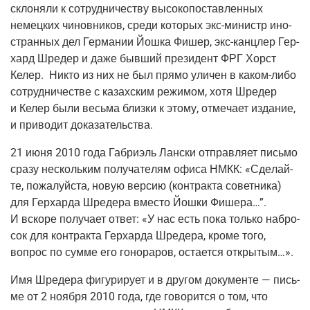
скло­ня­ли к сотруд­ни­че­ству высо­ко­по­став­лен­ных
немец­ких чинов­ни­ков, сре­ди кото­рых экс-министр ино­
стран­ных дел Гер­ма­нии Йош­ка Фишер, экс-канц­лер Гер­
хард Шре­дер и даже быв­ший пре­зи­дент ФРГ Хорст
Келер. Никто из них не был пря­мо ули­чен в каком-либо
сотруд­ни­че­стве с казах­ским режи­мом, хотя Шре­дер
и Келер были весь­ма близ­ки к это­му, отме­ча­ет изда­ние,
и при­во­дит доказательства.
21 июня 2010 года Габ­ри­эль Лан­ски отправ­ля­ет пись­мо
сра­зу несколь­ким полу­ча­те­лям офи­са НМКК: «Сде­лай­
те, пожа­луй­ста, новую вер­сию (кон­трак­та совет­ни­ка)
для Гер­хар­да Шре­де­ра вме­сто Йош­ки Фише­ра…”.
И вско­ре полу­ча­ет ответ: «У нас есть пока толь­ко набро­
сок для кон­трак­та Гер­хар­да Шре­де­ра, кро­ме того,
вопрос по сум­ме его гоно­ра­ров, оста­ет­ся открытым…».
Имя Шре­де­ра фигу­ри­ру­ет и в дру­гом доку­мен­те — пись­
ме от 2 нояб­ря 2010 года, где гово­рит­ся о том, что