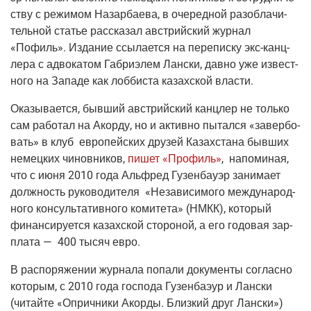
ству с режи­мом Назар­ба­е­ва, в оче­ред­ной раз­об­ла­чи­
тель­ной ста­тье рас­ска­зал австрий­ский жур­нал
«Пофиль». Изда­ние ссы­ла­ет­ся на пере­пис­ку экс-канц­
ле­ра с адво­ка­том Габ­ри­элем Лан­ски, дав­но уже извест­
но­го на Запа­де как лоб­би­ста казах­ской власти.
Ока­зы­ва­ет­ся, быв­ший австрий­ский канц­лер не толь­ко
сам рабо­тал на Акор­ду, но и актив­но пытал­ся «завер­бо­
вать» в клуб евро­пей­ских дру­зей Казах­ста­на быв­ших
немец­ких чинов­ни­ков,
пишет «Про­филь»
, напо­ми­ная,
что с июня 2010 года Аль­фред Гузен­бау­эр зани­ма­ет
долж­ность руко­во­ди­те­ля «Неза­ви­си­мо­го меж­ду­на­род­
но­го кон­суль­та­тив­но­го коми­те­та» (НМКК), кото­рый
финан­си­ру­ет­ся казах­ской сто­ро­ной, а его годо­вая зар­
пла­та — 400 тысяч евро.
В рас­по­ря­же­нии жур­на­ла попа­ли доку­мен­ты соглас­но
кото­рым, с 2010 года гос­по­да Гузен­ба­эур и Лан­ски
(читай­те «Оприч­ни­ки Акор­ды. Близ­кий друг Лан­ски»)