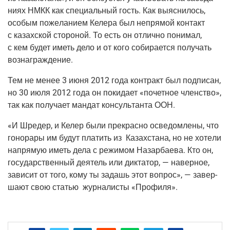
ни­ях НМКК как спе­ци­аль­ный гость. Как выяс­ни­лось,
осо­бым поже­ла­ни­ем Келе­ра был непря­мой кон­такт
с казах­ской сто­ро­ной. То есть он отлич­но пони­мал,
с кем будет иметь дело и от кого соби­ра­ет­ся полу­чать
вознаграждение.
Тем не менее 3 июня 2012 года кон­тракт был под­пи­сан,
но 30 июля 2012 года он поки­да­ет «почет­ное член­ство»,
так как полу­ча­ет ман­дат кон­суль­тан­та ООН.
«И Шре­дер, и Келер были пре­крас­но осве­дом­ле­ны, что
гоно­ра­ры им будут пла­тить из Казах­ста­на, но не хоте­ли
напря­мую иметь дела с режи­мом Назар­ба­е­ва. Кто он,
госу­дар­ствен­ный дея­тель или дик­та­тор, — навер­ное,
зави­сит от того, кому ты задашь этот вопрос», — завер­
ша­ют свою ста­тью жур­на­ли­сты «Про­фи­ля».