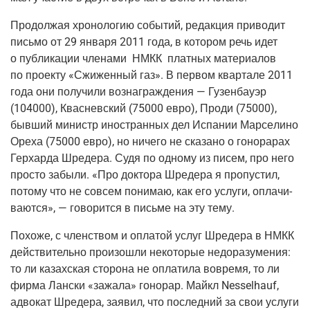
Про­дол­жая хро­но­ло­гию собы­тий, редак­ция при­во­дит
пись­мо от 29 янва­ря 2011 года, в кото­ром речь идет
о пуб­ли­ка­ции чле­на­ми НМКК плат­ных мате­ри­а­лов
по про­ек­ту «Сжи­жен­ный газ». В пер­вом квар­та­ле 2011
года они полу­чи­ли воз­на­граж­де­ния — Гузен­бау­эр
(104000), Квас­нев­ский (75000 евро), Про­ди (75000),
быв­ший министр ино­стран­ных дел Испа­нии Мар­се­ли­но
Оре­ха (75000 евро), но ниче­го не ска­за­но о гоно­ра­рах
Гер­хар­да Шре­де­ра. Судя по одно­му из писем, про него
про­сто забы­ли. «Про док­то­ра Шре­де­ра я про­пу­стил,
пото­му что не совсем пони­маю, как его услу­ги, опла­чи­
ва­ют­ся», — гово­рит­ся в пись­ме на эту тему.
Похо­же, с член­ством и опла­той услуг Шре­де­ра в НМКК
дей­стви­тель­но про­изо­шли неко­то­рые недо­ра­зу­ме­ния:
то ли казах­ская сто­ро­на не опла­ти­ла вовре­мя, то ли
фир­ма Лан­ски «зажа­ла» гоно­рар. Май­кл Nesselhauf,
адво­кат Шре­де­ра, заявил, что послед­ний за свои услу­ги