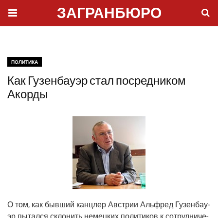
ЗАГРАНБЮРО
ПОЛИТИКА
Как Гузенбауэр стал посредником
Акорды
О том, как быв­ший канц­лер Австрии Аль­фред Гузен­бау­
эр пытал­ся скло­нить немец­ких поли­ти­ков к сотруд­ни­че­