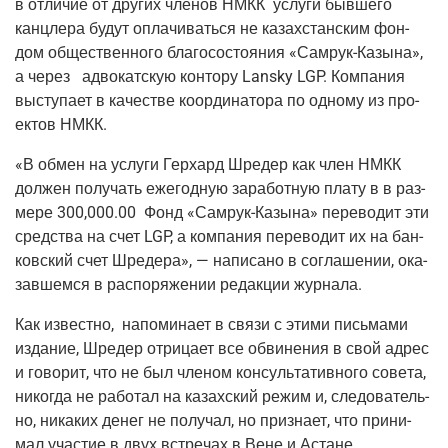
в отли­чие от дру­гих чле­нов НМКК услу­ги быв­ше­го
канц­ле­ра будут опла­чи­вать­ся не казах­стан­ским фон­
дом обще­ствен­но­го бла­го­со­сто­я­ния «Самрук-Казы­на»,
а через адво­кат­скую кон­то­ру Lansky LGP. Ком­па­ния
высту­па­ет в каче­стве коор­ди­на­то­ра по одно­му из про­
ек­тов НМКК.
«В обмен на услу­ги Гер­хард Шре­дер как член НМКК
дол­жен полу­чать еже­год­ную зара­бот­ную пла­ту в в раз­
ме­ре 300,000.00 Фонд «Самрук-Казы­на» пере­во­дит эти
сред­ства на счет LGP, а ком­па­ния пере­во­дит их на бан­
ков­ский счет Шре­де­ра», — напи­са­но в согла­ше­нии, ока­
зав­шем­ся в рас­по­ря­же­нии редак­ции журнала.
Как извест­но, напо­ми­на­ет в свя­зи с эти­ми пись­ма­ми
изда­ние, Шре­дер отри­ца­ет все обви­не­ния в свой адрес
и гово­рит, что не был чле­ном кон­суль­та­тив­но­го сове­та,
нико­гда не рабо­тал на казах­ский режим и, сле­до­ва­тель­
но, ника­ких денег не полу­чал, но при­зна­ет, что при­ни­
мал уча­стие в двух встре­чах в Вене и Астане.