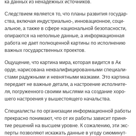
ка дан­ных из нена­деж­ных источников.
След­стви­ем явля­ет­ся то, что пла­ны раз­ви­тия госу­дар­
ства, вклю­чая индустриально‑, инно­ва­ци­он­ное, соци­
аль­ное, а так­же в сфе­ре наци­о­наль­ной без­опас­но­сти,
опи­ра­ют­ся на непол­ные дан­ные, а инфор­ма­ци­он­ная
рабо­та не дает пол­но­цен­ной кар­ти­ны по испол­не­нию
важ­ных госу­дар­ствен­ных проектов.
Ощу­ще­ние, что кар­ти­на мира, кото­рая видит­ся в Ак
орде, нари­со­ва­на неква­ли­фи­ци­ро­ван­ны­ми спе­ци­а­ли­
ста­ми радуж­ны­ми и невнят­ны­ми маз­ка­ми. Это кар­ти­на
пере­да­ет не важ­ные дета­ли, а настро­е­ние испол­ни­те­
ля, погру­жен­но­го сво­и­ми мыс­ля­ми на созда­ние хоро­
ше­го настро­е­ния у выше­сто­я­ще­го начальства.
Спе­ци­а­ли­сты по орга­ни­за­ции инфор­ма­ци­он­ной рабо­ты
пре­крас­но пони­ма­ют, что от их рабо­ты зави­сит при­ня­
тие реше­ний на выс­шем уровне. К сожа­ле­нию, эти экс­
пер­ты поз­во­ля­ют иска­жать дан­ные в уго­ду сию­ми­нут­