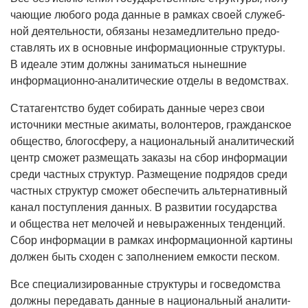
ча­ю­щие любо­го рода дан­ные в рам­ках сво­ей слу­жеб­
ной дея­тель­но­сти, обя­за­ны неза­мед­ли­тель­но предо­
став­лять их в основ­ные инфор­ма­ци­он­ные струк­ту­ры.
В иде­а­ле этим долж­ны зани­мать­ся нынеш­ние
инфор­ма­ци­он­но-ана­ли­ти­че­ские
отде­лы в ведомствах.
Ста­та­гент­ство будет соби­рать дан­ные через свои
источ­ни­ки мест­ные аки­ма­ты, волон­те­ров, граж­дан­ское
обще­ство, бло­го­сфе­ру, а наци­о­наль­ный ана­ли­ти­че­ский
центр смо­жет раз­ме­щать зака­зы на сбор инфор­ма­ции
сре­ди част­ных струк­тур. Раз­ме­ще­ние под­ря­дов сре­ди
част­ных струк­тур смо­жет обес­пе­чить аль­тер­на­тив­ный
канал поступ­ле­ния дан­ных. В раз­ви­тии госу­дар­ства
и обще­ства нет мело­чей и невы­ра­жен­ных тен­ден­ций.
Сбор инфор­ма­ции в рам­ках инфор­ма­ци­он­ной кар­ти­ны
дол­жен быть схо­ден с запол­не­ни­ем емко­сти песком.
Все спе­ци­а­ли­зи­ро­ван­ные струк­ту­ры и госве­дом­ства
долж­ны пере­да­вать дан­ные в наци­о­наль­ный ана­ли­ти­