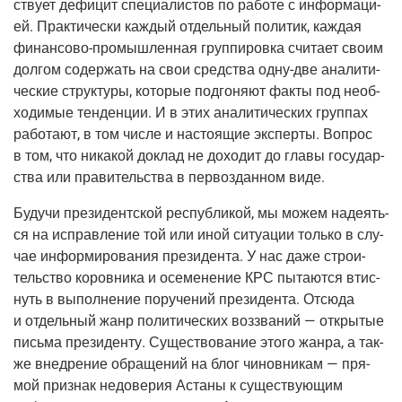
ству­ет дефи­цит спе­ци­а­ли­стов по рабо­те с инфор­ма­ци­
ей. Прак­ти­че­ски каж­дый отдель­ный поли­тик, каж­дая
финан­со­во-про­мыш­лен­ная
груп­пи­ров­ка счи­та­ет сво­им
дол­гом содер­жать на свои сред­ства
одну-две
ана­ли­ти­
че­ские струк­ту­ры, кото­рые под­го­ня­ют фак­ты под необ­
хо­ди­мые тен­ден­ции. И в этих ана­ли­ти­че­ских груп­пах
рабо­та­ют, в том чис­ле и насто­я­щие экс­пер­ты. Вопрос
в том, что ника­кой доклад не дохо­дит до гла­вы госу­дар­
ства или пра­ви­тель­ства в пер­во­здан­ном виде.
Будучи пре­зи­дент­ской рес­пуб­ли­кой, мы можем наде­ять­
ся на исправ­ле­ние той или иной ситу­а­ции толь­ко в слу­
чае инфор­ми­ро­ва­ния пре­зи­ден­та. У нас даже стро­и­
тель­ство коров­ни­ка и осе­ме­не­ние КРС пыта­ют­ся втис­
нуть в выпол­не­ние пору­че­ний пре­зи­ден­та. Отсю­да
и отдель­ный жанр поли­ти­че­ских воз­зва­ний — откры­тые
пись­ма пре­зи­ден­ту. Суще­ство­ва­ние это­го жан­ра, а так­
же внед­ре­ние обра­ще­ний на блог чинов­ни­кам — пря­
мой при­знак недо­ве­рия Аста­ны к суще­ству­ю­щим