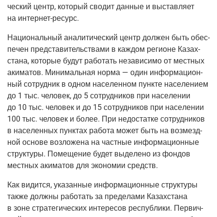
че­ский центр, кото­рый сво­дит дан­ные и выстав­ля­ет
на
интер­нет-ресурс
.
Наци­о­наль­ный ана­ли­ти­че­ский центр дол­жен быть обес­
пе­чен пред­ста­ви­тель­ства­ми в каж­дом реги­оне Казах­
ста­на, кото­рые будут рабо­тать неза­ви­си­мо от мест­ных
аки­ма­тов. Мини­маль­ная нор­ма — один инфор­ма­ци­он­
ный сотруд­ник в одном насе­лен­ном пунк­те насе­ле­ни­ем
до 1 тыс. чело­век, до 5 сотруд­ни­ков при насе­ле­нии
до 10 тыс. чело­век и до 15 сотруд­ни­ков при насе­ле­нии
100 тыс. чело­век и более. При недо­стат­ке сотруд­ни­ков
в насе­лен­ных пунк­тах рабо­та может быть на воз­мезд­
ной осно­ве воз­ло­же­на на част­ные инфор­ма­ци­он­ные
струк­ту­ры. Поме­ще­ние будет выде­ле­но из фон­дов
мест­ных аки­ма­тов для эко­но­мии средств.
Как видит­ся, ука­зан­ные инфор­ма­ци­он­ные струк­ту­ры
так­же долж­ны рабо­тать за пре­де­ла­ми Казах­ста­на
в зоне стра­те­ги­че­ских инте­ре­сов рес­пуб­ли­ки. Пер­вич­