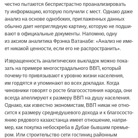
чест­но пыта­ют­ся бес­при­страст­но про­ана­ли­зи­ро­вать
ту инфор­ма­цию, кото­рую полу­чи­ли с мест. Одна­ко даже
ана­лиз на осно­ве одно­бо­ких, при­гла­жен­ных дан­ных
обыч­но дает непри­гляд­ную кар­ти­ну, кото­рую не под­ши­
ва­ют в офи­ци­аль­ные доку­мен­ты. Напом­ню, одну
из акси­ом ана­ли­ти­ка Фрэн­ка Вата­на­бе: «Ана­лиз не име­
ет ника­кой цен­но­сти, если его не распространить».
Извра­щен­ность ана­ли­ти­че­ских выкла­док мож­но пока­
зать на при­ме­ре мно­го­стра­даль­но­го ВВП, кото­рый
поче­му-то
при­вя­зы­ва­ют к уров­ню жиз­ни насе­ле­ния,
им гор­дят­ся и упо­ми­на­ют во всех докла­дах. Когда
чинов­ни­ки гово­рят о росте бла­го­со­сто­я­ния наро­да, они
все­гда апел­ли­ру­ют к раз­ме­ру ВВП на душу насе­ле­ния.
Одна­ко, как извест­но эко­но­ми­стам, ВВП никак не отно­
сит­ся к раз­ме­ру сред­не­ду­ше­во­го дохо­да и к бла­го­со­сто­
я­нию рядо­во­го казах­стан­ца име­ет отно­ше­ние, напри­
мер, как покуп­ка небо­скре­ба в Дубае быв­шим пре­мье­
ром. Или стро­и­тель­ство сети гости­ниц рай­он­ным