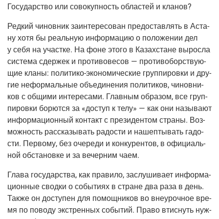
Госу­дар­ство или сово­куп­ность обла­стей и кланов?
Ред­кий чинов­ник заин­те­ре­со­ван предо­став­лять в Аста­
ну хотя бы реаль­ную инфор­ма­цию о поло­же­нии дел
у себя на участ­ке. На фоне это­го в Казах­стане вырос­ла
систе­ма сдер­жек и про­ти­во­ве­сов — про­ти­во­бор­ству­ю­
щие кла­ны:
поли­ти­ко-эко­но­ми­че­ские
груп­пи­ров­ки и дру­
гие нефор­маль­ные объ­еди­не­ния поли­ти­ков, чинов­ни­
ков с общи­ми инте­ре­са­ми. Глав­ным обра­зом, все груп­
пи­ров­ки борют­ся за «доступ к телу» — как они назы­ва­ют
инфор­ма­ци­он­ный кон­такт с пре­зи­ден­том стра­ны. Воз­
мож­ность рас­ска­зы­вать радо­сти и нашеп­ты­вать гадо­
сти. Пер­во­му, без оче­ре­ди и кон­ку­рен­тов, в офи­ци­аль­
ной обста­нов­ке и за вечер­ним чаем.
Гла­ва госу­дар­ства, как пра­ви­ло, заслу­ши­ва­ет инфор­ма­
ци­он­ные свод­ки о собы­ти­ях в стране два раза в день.
Так­же он досту­пен для помощ­ни­ков во вне­уроч­ное вре­
мя по пово­ду экс­трен­ных собы­тий. Пра­во втис­нуть нуж­