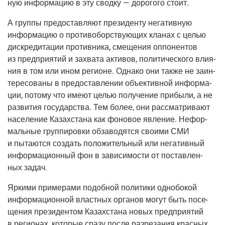
ную инфор­ма­цию в эту свод­ку — доро­го­го стоит.
А груп­пы предо­став­ля­ют пре­зи­ден­ту нега­тив­ную
инфор­ма­цию о про­ти­во­бор­ству­ю­щих кла­нах с целью
дис­кре­ди­та­ции про­тив­ни­ка, сме­ще­ния оппо­нен­тов
из пред­при­я­тий и захва­та акти­вов, поли­ти­че­ско­го вли­я­
ния в том или ином реги­оне. Одна­ко они так­же не заин­
те­ре­со­ва­ны в предо­став­ле­нии объ­ек­тив­ной инфор­ма­
ции, пото­му что име­ют целью полу­че­ние при­бы­ли, а не
раз­ви­тия госу­дар­ства. Тем более, они рас­смат­ри­ва­ют
насе­ле­ние Казах­ста­на как фоно­вое явле­ние. Нефор­
маль­ные груп­пи­ров­ки обза­во­дят­ся сво­и­ми СМИ
и пыта­ют­ся создать поло­жи­тель­ный или нега­тив­ный
инфор­ма­ци­он­ный фон в зави­си­мо­сти от постав­лен­
ных задач.
Ярки­ми при­ме­ра­ми подоб­ной поли­ти­ки одно­бо­кой
инфор­ма­ци­он­ной власт­ных орга­нов могут быть посе­
ще­ния пре­зи­ден­том Казах­ста­на новых пред­при­я­тий
в реги­о­нах, кото­рые сра­зу после раз­ре­за­ния крас­ных