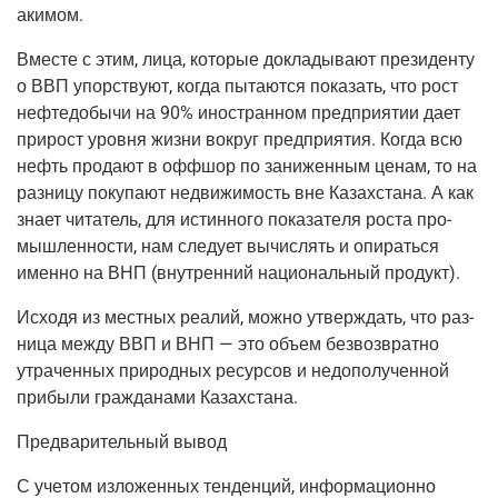
акимом.
Вме­сте с этим, лица, кото­рые докла­ды­ва­ют пре­зи­ден­ту
о ВВП упор­ству­ют, когда пыта­ют­ся пока­зать, что рост
неф­те­до­бы­чи на 90% ино­стран­ном пред­при­я­тии дает
при­рост уров­ня жиз­ни вокруг пред­при­я­тия. Когда всю
нефть про­да­ют в офф­шор по зани­жен­ным ценам, то на
раз­ни­цу поку­па­ют недви­жи­мость вне Казах­ста­на. А как
зна­ет чита­тель, для истин­но­го пока­за­те­ля роста про­
мыш­лен­но­сти, нам сле­ду­ет вычис­лять и опи­рать­ся
имен­но на ВНП
(внут­рен­ний
наци­о­наль­ный продукт).
Исхо­дя из мест­ных реа­лий, мож­но утвер­ждать, что раз­
ни­ца меж­ду ВВП и ВНП — это объ­ем без­воз­врат­но
утра­чен­ных при­род­ных ресур­сов и недо­по­лу­чен­ной
при­бы­ли граж­да­на­ми Казахстана.
Пред­ва­ри­тель­ный вывод
С уче­том изло­жен­ных тен­ден­ций, инфор­ма­ци­он­но