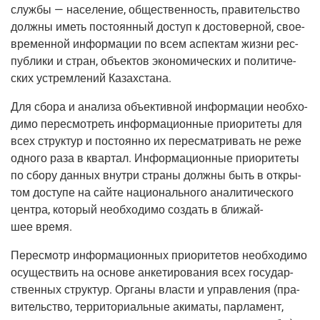
служ­бы — насе­ле­ние, обще­ствен­ность, пра­ви­тель­ство
долж­ны иметь посто­ян­ный доступ к досто­вер­ной, свое­
вре­мен­ной инфор­ма­ции по всем аспек­там жиз­ни рес­
пуб­ли­ки и стран, объ­ек­тов эко­но­ми­че­ских и поли­ти­че­
ских устрем­ле­ний Казахстана.
Для сбо­ра и ана­ли­за объ­ек­тив­ной инфор­ма­ции необ­хо­
ди­мо пере­смот­реть инфор­ма­ци­он­ные при­о­ри­те­ты для
всех струк­тур и посто­ян­но их пере­смат­ри­вать не реже
одно­го раза в квар­тал. Инфор­ма­ци­он­ные при­о­ри­те­ты
по сбо­ру дан­ных внут­ри стра­ны долж­ны быть в откры­
том досту­пе на сай­те наци­о­наль­но­го ана­ли­ти­че­ско­го
цен­тра, кото­рый необ­хо­ди­мо создать в бли­жай­
шее время.
Пере­смотр инфор­ма­ци­он­ных при­о­ри­те­тов необ­хо­ди­мо
осу­ще­ствить на осно­ве анке­ти­ро­ва­ния всех госу­дар­
ствен­ных струк­тур. Орга­ны вла­сти и управ­ле­ния
(пра­
ви­тель­ство
, тер­ри­то­ри­аль­ные аки­ма­ты, пар­ла­мент,