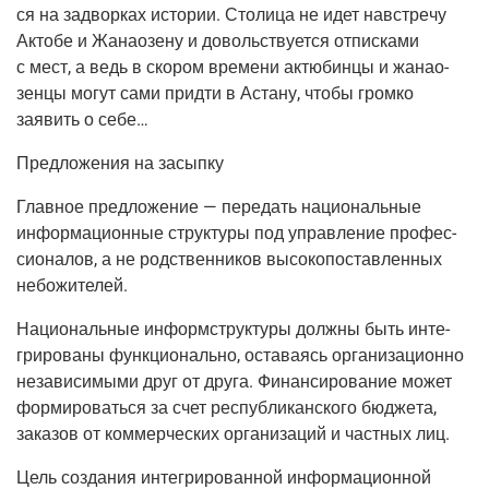
ся на задвор­ках исто­рии. Сто­ли­ца не идет навстре­чу
Акто­бе и Жана­о­зе­ну и доволь­ству­ет­ся отпис­ка­ми
с мест, а ведь в ско­ром вре­ме­ни актю­бин­цы и жана­о­
зен­цы могут сами прид­ти в Аста­ну, что­бы гром­ко
заявить о себе…
Пред­ло­же­ния на засыпку
Глав­ное пред­ло­же­ние — пере­дать наци­о­наль­ные
инфор­ма­ци­он­ные струк­ту­ры под управ­ле­ние про­фес­
си­о­на­лов, а не род­ствен­ни­ков высо­ко­по­став­лен­ных
небожителей.
Наци­о­наль­ные информ­струк­ту­ры долж­ны быть инте­
гри­ро­ва­ны функ­ци­о­наль­но, оста­ва­ясь орга­ни­за­ци­он­но
неза­ви­си­мы­ми друг от дру­га. Финан­си­ро­ва­ние может
фор­ми­ро­вать­ся за счет рес­пуб­ли­кан­ско­го бюд­же­та,
зака­зов от ком­мер­че­ских орга­ни­за­ций и част­ных лиц.
Цель созда­ния инте­гри­ро­ван­ной инфор­ма­ци­он­ной