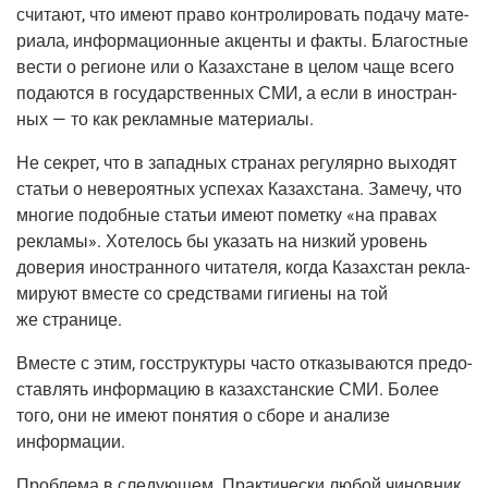
счи­та­ют, что име­ют пра­во кон­тро­ли­ро­вать пода­чу мате­
ри­а­ла, инфор­ма­ци­он­ные акцен­ты и фак­ты. Бла­гост­ные
вести о реги­оне или о Казах­стане в целом чаще все­го
пода­ют­ся в госу­дар­ствен­ных СМИ, а если в ино­стран­
ных — то как реклам­ные материалы.
Не сек­рет, что в запад­ных стра­нах регу­ляр­но выхо­дят
ста­тьи о неве­ро­ят­ных успе­хах Казах­ста­на. Заме­чу, что
мно­гие подоб­ные ста­тьи име­ют помет­ку «на пра­вах
рекла­мы». Хоте­лось бы ука­зать на низ­кий уро­вень
дове­рия ино­стран­но­го чита­те­ля, когда Казах­стан рекла­
ми­ру­ют вме­сте со сред­ства­ми гиги­е­ны на той
же странице.
Вме­сте с этим, гос­струк­ту­ры часто отка­зы­ва­ют­ся предо­
став­лять инфор­ма­цию в казах­стан­ские СМИ. Более
того, они не име­ют поня­тия о сбо­ре и ана­ли­зе
информации.
Про­бле­ма в сле­ду­ю­щем. Прак­ти­че­ски любой чинов­ник