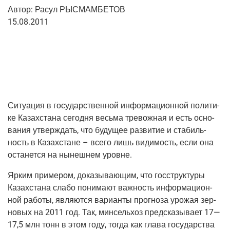
Автор:
Расул РЫСМАМБЕТОВ
15.08.2011
Ситу­а­ция в госу­дар­ствен­ной инфор­ма­ци­он­ной поли­ти­
ке Казах­ста­на сего­дня весь­ма тре­вож­ная и есть осно­
ва­ния утвер­ждать, что буду­щее раз­ви­тие и ста­биль­
ность в Казах­стане – все­го лишь види­мость, если она
оста­нет­ся на нынеш­нем уровне.
Ярким при­ме­ром, дока­зы­ва­ю­щим, что гос­струк­ту­ры
Казах­ста­на сла­бо пони­ма­ют важ­ность инфор­ма­ци­он­
ной рабо­ты, явля­ют­ся вари­ан­ты про­гно­за уро­жая зер­
но­вых на 2011 год. Так, мин­сель­хоз пред­ска­зы­ва­ет 17—
17,5 млн тонн в этом году, тогда как гла­ва госу­дар­ства