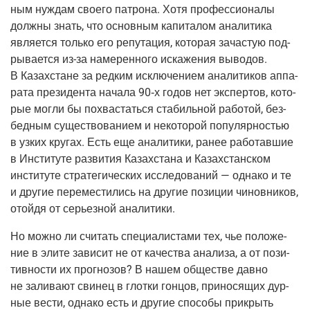
ным нуж­дам сво­е­го патро­на. Хотя про­фес­си­о­на­лы
долж­ны знать, что основ­ным капи­та­лом ана­ли­ти­ка
явля­ет­ся толь­ко его репу­та­ция, кото­рая зача­стую под­
ры­ва­ет­ся
из-за
наме­рен­но­го иска­же­ния выво­дов.
В Казах­стане за ред­ким исклю­че­ни­ем ана­ли­ти­ков аппа­
ра­та пре­зи­ден­та нача­ла
90‑х
годов нет экс­пер­тов, кото­
рые мог­ли бы похва­стать­ся ста­биль­ной рабо­той, без­
бед­ным суще­ство­ва­ни­ем и неко­то­рой попу­ляр­но­стью
в узких кру­гах. Есть еще ана­ли­ти­ки, ранее рабо­тав­шие
в Инсти­ту­те раз­ви­тия Казах­ста­на и Казах­стан­ском
инсти­ту­те стра­те­ги­че­ских иссле­до­ва­ний — одна­ко и те
и дру­гие пере­ме­сти­лись на дру­гие пози­ции чинов­ни­ков,
отой­дя от серьез­ной аналитики.
Но мож­но ли счи­тать спе­ци­а­ли­ста­ми тех, чье поло­же­
ние в эли­те зави­сит не от каче­ства ана­ли­за, а от пози­
тив­но­сти их про­гно­зов? В нашем обще­стве дав­но
не зали­ва­ют сви­нец в глот­ки гон­цов, при­но­ся­щих дур­
ные вести, одна­ко есть и дру­гие спо­со­бы при­крыть