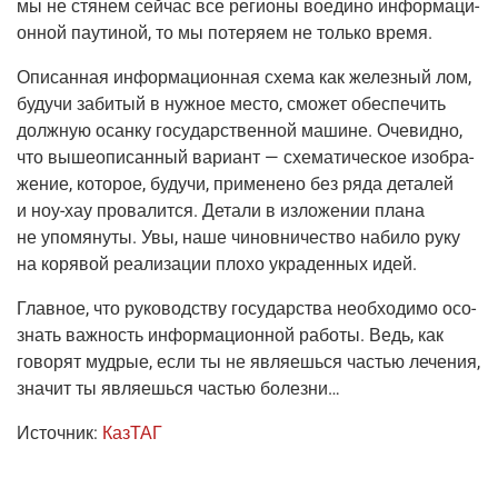
мы не стя­нем сей­час все реги­о­ны воеди­но инфор­ма­ци­
он­ной пау­ти­ной, то мы поте­ря­ем не толь­ко время.
Опи­сан­ная инфор­ма­ци­он­ная схе­ма как желез­ный лом,
будучи заби­тый в нуж­ное место, смо­жет обес­пе­чить
долж­ную осан­ку госу­дар­ствен­ной машине. Оче­вид­но,
что выше­опи­сан­ный вари­ант — схе­ма­ти­че­ское изоб­ра­
же­ние, кото­рое, будучи, при­ме­не­но без ряда дета­лей
и
ноу-хау
про­ва­лит­ся. Дета­ли в изло­же­нии пла­на
не упо­мя­ну­ты. Увы, наше чинов­ни­че­ство наби­ло руку
на коря­вой реа­ли­за­ции пло­хо укра­ден­ных идей.
Глав­ное, что руко­вод­ству госу­дар­ства необ­хо­ди­мо осо­
знать важ­ность инфор­ма­ци­он­ной рабо­ты. Ведь, как
гово­рят муд­рые, если ты не явля­ешь­ся частью лече­ния,
зна­чит ты явля­ешь­ся частью болезни…
Источ­ник:
Каз­ТАГ