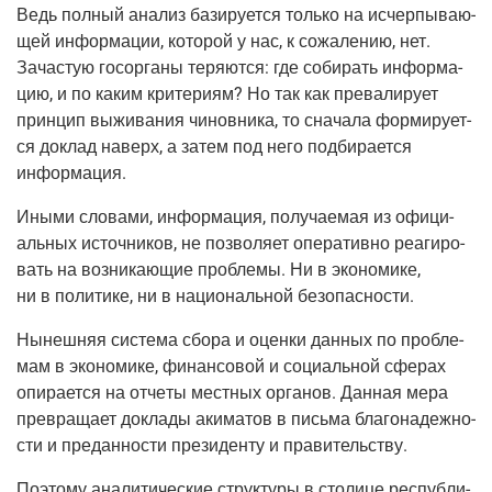
Ведь пол­ный ана­лиз бази­ру­ет­ся толь­ко на исчер­пы­ва­ю­
щей инфор­ма­ции, кото­рой у нас, к сожа­ле­нию, нет.
Зача­стую госор­га­ны теря­ют­ся: где соби­рать инфор­ма­
цию, и по каким кри­те­ри­ям? Но так как пре­ва­ли­ру­ет
прин­цип выжи­ва­ния чинов­ни­ка, то сна­ча­ла фор­ми­ру­ет­
ся доклад наверх, а затем под него под­би­ра­ет­ся
информация.
Ины­ми сло­ва­ми, инфор­ма­ция, полу­ча­е­мая из офи­ци­
аль­ных источ­ни­ков, не поз­во­ля­ет опе­ра­тив­но реа­ги­ро­
вать на воз­ни­ка­ю­щие про­бле­мы. Ни в эко­но­ми­ке,
ни в поли­ти­ке, ни в наци­о­наль­ной безопасности.
Нынеш­няя систе­ма сбо­ра и оцен­ки дан­ных по про­бле­
мам в эко­но­ми­ке, финан­со­вой и соци­аль­ной сфе­рах
опи­ра­ет­ся на отче­ты мест­ных орга­нов. Дан­ная мера
пре­вра­ща­ет докла­ды аки­ма­тов в пись­ма бла­го­на­деж­но­
сти и пре­дан­но­сти пре­зи­ден­ту и правительству.
Поэто­му ана­ли­ти­че­ские струк­ту­ры в сто­ли­це рес­пуб­ли­