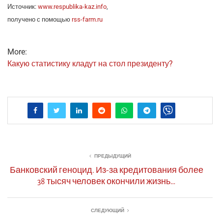
Источ­ник:
www.respublika-kaz.info
,
полу­че­но с помо­щью
rss-farm.ru
More:
Какую ста­ти­сти­ку кла­дут на стол президенту?
ПРЕДЫДУЩИЙ
Банковский геноцид. Из-за кредитования более
38 тысяч человек окончили жизнь…
СЛЕДУЮЩИЙ