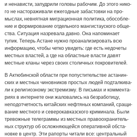
и нена­ви­сти, запуд­ри­ли голо­вы рабо­чим. До это­го нико­
го не насто­ра­жи­ва­ли еже­год­ные заба­стов­ки на про­
мыс­лах, невнят­ная мигра­ци­он­ная поли­ти­ка, обособ­ле­
ние и фор­ми­ро­ва­ние отдель­но­го ман­ги­ста­уско­го обще­
ства. Ситу­а­ция назре­ва­ла дав­но. Она напо­ми­на­ет
тупик. Теперь Астане нуж­но про­ана­ли­зи­ро­вать всю
инфор­ма­цию, что­бы чет­ко уви­деть: где есть недо­че­ты
мест­ных вла­стей, а где на област­ные вла­сти давят
мест­ные кла­ны через сво­их сто­лич­ных покровителей.
В Актю­бин­ской обла­сти при попу­сти­тель­стве аста­нин­
ских и мест­ных чинов­ни­ков про­стых людей под­тал­ки­ва­
ли к рели­ги­оз­но­му экс­тре­миз­му. В пись­мах и ком­мен­та­
ри­ях в интер­не­те они жало­ва­лись на без­ра­бо­ти­цу,
непод­от­чет­ность китай­ских неф­тя­ных ком­па­ний, сра­щи­
ва­ние мест­но­го и севе­ро­кав­каз­ско­го кри­ми­на­ла. Были
тре­вож­ные теле­грам­мы из мест­ных пра­во­охра­ни­тель­
ных струк­тур об ослож­ня­ю­щей­ся опе­ра­тив­ной обста­
нов­ке в центр. Эти рапор­ты чита­ли все: цен­траль­ный