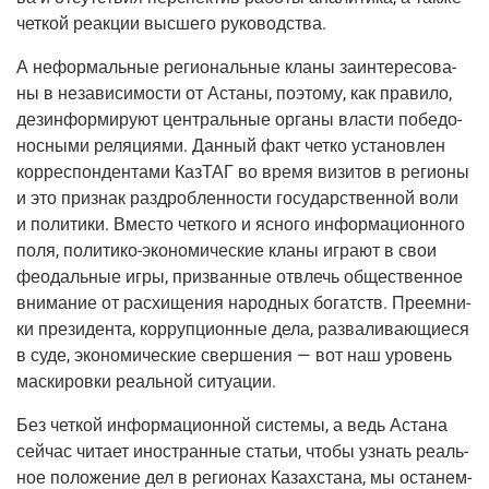
чет­кой реак­ции выс­ше­го руководства.
А нефор­маль­ные реги­о­наль­ные кла­ны заин­те­ре­со­ва­
ны в неза­ви­си­мо­сти от Аста­ны, поэто­му, как пра­ви­ло,
дез­ин­фор­ми­ру­ют цен­траль­ные орга­ны вла­сти побе­до­
нос­ны­ми реля­ци­я­ми. Дан­ный факт чет­ко уста­нов­лен
кор­ре­спон­ден­та­ми Каз­ТАГ во вре­мя визи­тов в реги­о­ны
и это при­знак раз­дроб­лен­но­сти госу­дар­ствен­ной воли
и поли­ти­ки. Вме­сто чет­ко­го и ясно­го инфор­ма­ци­он­но­го
поля,
поли­ти­ко-эко­но­ми­че­ские
кла­ны игра­ют в свои
фео­даль­ные игры, при­зван­ные отвлечь обще­ствен­ное
вни­ма­ние от рас­хи­ще­ния народ­ных богатств. Пре­ем­ни­
ки пре­зи­ден­та, кор­руп­ци­он­ные дела, раз­ва­ли­ва­ю­щи­е­ся
в суде, эко­но­ми­че­ские свер­ше­ния — вот наш уро­вень
мас­ки­ров­ки реаль­ной ситуации.
Без чет­кой инфор­ма­ци­он­ной систе­мы, а ведь Аста­на
сей­час чита­ет ино­стран­ные ста­тьи, что­бы узнать реаль­
ное поло­же­ние дел в реги­о­нах Казах­ста­на, мы оста­нем­