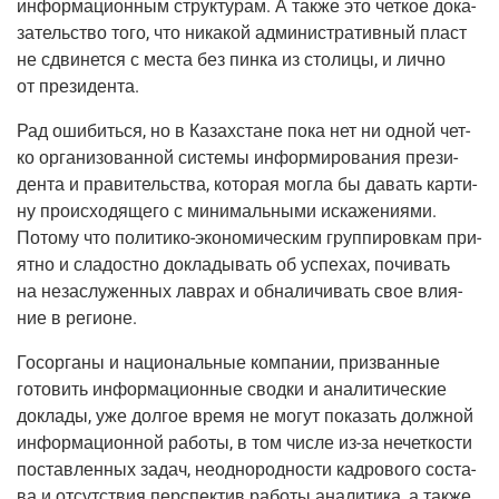
инфор­ма­ци­он­ным струк­ту­рам. А так­же это чет­кое дока­
за­тель­ство того, что ника­кой адми­ни­стра­тив­ный пласт
не сдви­нет­ся с места без пин­ка из сто­ли­цы, и лич­но
от президента.
Рад оши­бить­ся, но в Казах­стане пока нет ни одной чет­
ко орга­ни­зо­ван­ной систе­мы инфор­ми­ро­ва­ния пре­зи­
ден­та и пра­ви­тель­ства, кото­рая мог­ла бы давать кар­ти­
ну про­ис­хо­дя­ще­го с мини­маль­ны­ми иска­же­ни­я­ми.
Пото­му что
поли­ти­ко-эко­но­ми­че­ским
груп­пи­ров­кам при­
ят­но и сла­дост­но докла­ды­вать об успе­хах, почи­вать
на неза­слу­жен­ных лав­рах и обна­ли­чи­вать свое вли­я­
ние в регионе.
Госор­га­ны и наци­о­наль­ные ком­па­нии, при­зван­ные
гото­вить инфор­ма­ци­он­ные свод­ки и ана­ли­ти­че­ские
докла­ды, уже дол­гое вре­мя не могут пока­зать долж­ной
инфор­ма­ци­он­ной рабо­ты, в том чис­ле
из-за
нечет­ко­сти
постав­лен­ных задач, неод­но­род­но­сти кад­ро­во­го соста­
ва и отсут­ствия пер­спек­тив рабо­ты ана­ли­ти­ка, а так­же