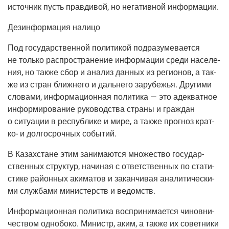
источ­ник пусть прав­ди­вой, но нега­тив­ной информации.
Дез­ин­фор­ма­ция налицо
Под госу­дар­ствен­ной поли­ти­кой под­ра­зу­ме­ва­ет­ся
не толь­ко рас­про­стра­не­ние инфор­ма­ции сре­ди насе­ле­
ния, но так­же сбор и ана­лиз дан­ных из реги­о­нов, а так­
же из стран ближ­не­го и даль­не­го зару­бе­жья. Дру­ги­ми
сло­ва­ми, инфор­ма­ци­он­ная поли­ти­ка — это адек­ват­ное
инфор­ми­ро­ва­ние руко­вод­ства стра­ны и граж­дан
о ситу­а­ции в рес­пуб­ли­ке и мире, а так­же про­гноз крат­
ко- и дол­го­сроч­ных событий.
В Казах­стане этим зани­ма­ют­ся мно­же­ство госу­дар­
ствен­ных струк­тур, начи­ная с ответ­ствен­ных по ста­ти­
сти­ке рай­он­ных аки­ма­тов и закан­чи­вая ана­ли­ти­че­ски­
ми служ­ба­ми мини­стерств и ведомств.
Инфор­ма­ци­он­ная поли­ти­ка вос­при­ни­ма­ет­ся чинов­ни­
че­ством одно­бо­ко. Министр, аким, а так­же их совет­ни­ки