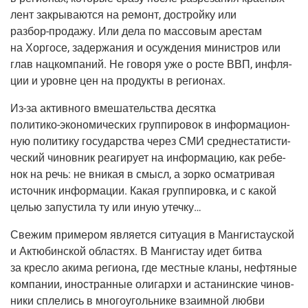
лент закры­ва­ют­ся на ремонт, дострой­ку или
раз­бор-про­да­жу
. Или дела по мас­со­вым аре­стам
на Хор­го­се, задер­жа­ния и осуж­де­ния мини­стров или
глав нац­ком­па­ний. Не гово­ря уже о росте ВВП, инфля­
ции и уровне цен на про­дук­ты в регионах.
Из-за
актив­но­го вме­ша­тель­ства десят­ка
поли­ти­ко-эко­но­ми­че­ских
груп­пи­ро­вок в инфор­ма­ци­он­
ную поли­ти­ку госу­дар­ства через СМИ сред­не­ста­ти­сти­
че­ский чинов­ник реа­ги­ру­ет на инфор­ма­цию, как ребе­
нок на речь: не вни­кая в смысл, а зор­ко осмат­ри­вая
источ­ник инфор­ма­ции. Какая груп­пи­ров­ка, и с какой
целью запу­сти­ла ту или иную утечку…
Све­жим при­ме­ром явля­ет­ся ситу­а­ция в Ман­ги­ста­уской
и Актю­бин­ской обла­стях. В Ман­ги­стау идет бит­ва
за крес­ло аки­ма реги­о­на, где мест­ные кла­ны, неф­тя­ные
ком­па­нии, ино­стран­ные оли­гар­хи и аста­нин­ские чинов­
ни­ки спле­лись в мно­го­уголь­ни­ке вза­им­ной люб­ви