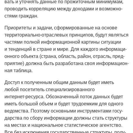
вать и уточ­нять дан­ные по про­жи­точ­ным мини­му­мам,
про­во­дить кор­ре­ля­цию меж­ду дохо­да­ми и воз­мож­но­
стя­ми граждан.
При­о­ри­те­ты и зада­чи, сфор­ми­ро­ван­ные на осно­ве
тер­ри­то­ри­аль­но-отрас­ле­вых
прин­ци­пов, будут являть­ся
частя­ми пол­ной инфор­ма­ци­он­ной кар­ти­ны ситу­а­ции
и тен­ден­ций в стране и мире. Для каж­до­го инфор­ма­ци­
он­но­го объ­ек­та
(стра­на
, область, рай­он, отрасль, пред­
при­я­тие) долж­на быть раз­ра­бо­та­на своя инфор­ма­ци­он­
ная таблица.
Доступ к полу­чен­ным общим дан­ным будет иметь
любой посе­ти­тель спе­ци­а­ли­зи­ро­ван­но­го
интер­нет-ресур­са
. Обо­зна­чен­ный поток дан­ных будет
иметь боль­шой объ­ем и будет тру­до­ем­ким для одно­го
ведом­ства. Поэто­му основ­ны­ми инстру­мен­та­ми госу­
дар­ства по сбо­ру инфор­ма­ции долж­ны стать струк­ту­ры
на местах и наци­о­наль­ное ста­ти­сти­че­ское агент­ство.
Все без исклю­че­ния госу­дар­ствен­ные струк­ту­ры, полу­