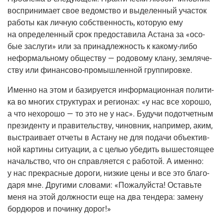
вос­при­ни­ма­ет свое ведом­ство и выде­лен­ный уча­сток
рабо­ты как лич­ную соб­ствен­ность, кото­рую ему
на опре­де­лен­ный срок предо­ста­ви­ла Аста­на за «осо­
бые заслу­ги» или за при­над­леж­ность к
како­му-либо
нефор­маль­но­му обще­ству — родо­во­му кла­ну, зем­ля­че­
ству или
финан­со­во-про­мыш­лен­ной
группировке.
Имен­но на этом и бази­ру­ет­ся инфор­ма­ци­он­ная поли­ти­
ка во мно­гих струк­ту­рах и реги­о­нах: «у нас все хоро­шо,
а что нехо­ро­шо — то это не у нас». Будучи под­от­чет­ным
пре­зи­ден­ту и пра­ви­тель­ству, чинов­ник, напри­мер, аким,
выстра­и­ва­ет отче­ты в Аста­ну не для пода­чи объ­ек­тив­
ной кар­ти­ны ситу­а­ции, а с целью убе­дить выше­сто­я­щее
началь­ство, что он справ­ля­ет­ся с рабо­той. А имен­но:
у нас пре­крас­ные доро­ги, низ­кие цены и все это бла­го­
да­ря мне. Дру­ги­ми сло­ва­ми: «Пожа­луй­ста! Оставь­те
меня на этой долж­но­сти еще на два тен­де­ра: заме­ну
бор­дю­ров и почин­ку дорог!»