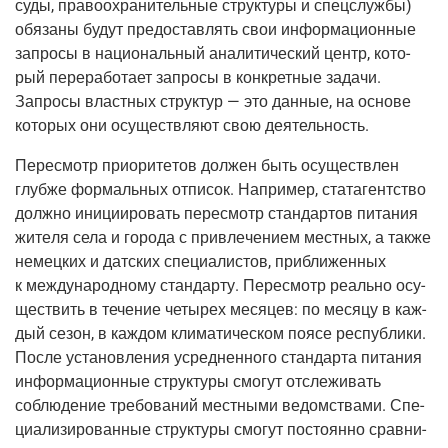
суды, пра­во­охра­ни­тель­ные струк­ту­ры и спец­служ­бы)
обя­за­ны будут предо­став­лять свои инфор­ма­ци­он­ные
запро­сы в наци­о­наль­ный ана­ли­ти­че­ский центр, кото­
рый пере­ра­бо­та­ет запро­сы в кон­крет­ные зада­чи.
Запро­сы власт­ных струк­тур — это дан­ные, на осно­ве
кото­рых они осу­ществ­ля­ют свою деятельность.
Пере­смотр при­о­ри­те­тов дол­жен быть осу­ществ­лен
глуб­же фор­маль­ных отпи­сок. Напри­мер, ста­та­гент­ство
долж­но ини­ци­и­ро­вать пере­смотр стан­дар­тов пита­ния
жите­ля села и горо­да с при­вле­че­ни­ем мест­ных, а так­же
немец­ких и дат­ских спе­ци­а­ли­стов, при­бли­жен­ных
к меж­ду­на­род­но­му стан­дар­ту. Пере­смотр реаль­но осу­
ще­ствить в тече­ние четы­рех меся­цев: по меся­цу в каж­
дый сезон, в каж­дом кли­ма­ти­че­ском поя­се рес­пуб­ли­ки.
После уста­нов­ле­ния усред­нен­но­го стан­дар­та пита­ния
инфор­ма­ци­он­ные струк­ту­ры смо­гут отсле­жи­вать
соблю­де­ние тре­бо­ва­ний мест­ны­ми ведом­ства­ми. Спе­
ци­а­ли­зи­ро­ван­ные струк­ту­ры смо­гут посто­ян­но срав­ни­