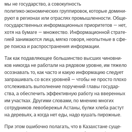
мы не госу­дар­ство, а сово­куп­ность
поли­ти­ко-эко­но­ми­че­ских
груп­пи­ро­вок, кото­рые доми­ни­
ру­ют в реги­о­нах или отрас­лях про­мыш­лен­но­сти. Обще­
го­су­дар­ствен­ных инфор­ма­ци­он­ных при­о­ри­те­тов — нет,
хотя на бума­ге — мно­же­ство. Инфор­ма­ци­он­ной стра­те­
ги­ей зани­ма­ют­ся лица, мяг­ко гово­ря, неопыт­ные в сфе­
ре поис­ка и рас­про­стра­не­ния информации.
Так как подав­ля­ю­щее боль­шин­ство выс­ших чинов­ни­
ков нико­гда не рабо­та­ли на рядо­вом уровне, им тяже­ло
осо­зна­вать то, как часто и какую инфор­ма­цию сле­ду­ет
запра­ши­вать со всех уров­ней — что­бы не про­сто пло­хо
отсле­жи­вать выпол­не­ние пору­че­ний гла­вы госу­дар­
ства, а обес­пе­чить эффек­тив­ную рабо­ту на вве­рен­ных
им участ­ках. Дру­ги­ми сло­ва­ми, по мне­нию мно­гих
сотруд­ни­ков лево­бе­ре­жья Аста­ны, бул­ки хле­ба рас­тут
на дере­вьях, а когда нет еды, надо кушать пирожные.
При этом оши­боч­но пола­гать, что в Казах­стане суще­