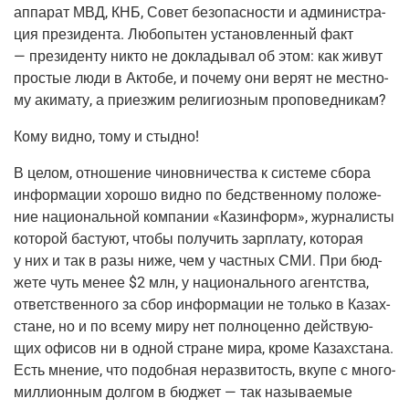
аппа­рат МВД, КНБ, Совет без­опас­но­сти и адми­ни­стра­
ция пре­зи­ден­та. Любо­пы­тен уста­нов­лен­ный факт
— пре­зи­ден­ту никто не докла­ды­вал об этом: как живут
про­стые люди в Акто­бе, и поче­му они верят не мест­но­
му аки­ма­ту, а при­ез­жим рели­ги­оз­ным проповедникам?
Кому вид­но, тому и стыдно!
В целом, отно­ше­ние чинов­ни­че­ства к систе­ме сбо­ра
инфор­ма­ции хоро­шо вид­но по бед­ствен­но­му поло­же­
ние наци­о­наль­ной ком­па­нии «Каз­ин­форм», жур­на­ли­сты
кото­рой басту­ют, что­бы полу­чить зар­пла­ту, кото­рая
у них и так в разы ниже, чем у част­ных СМИ. При бюд­
же­те чуть менее $2 млн, у наци­о­наль­но­го агент­ства,
ответ­ствен­но­го за сбор инфор­ма­ции не толь­ко в Казах­
стане, но и по все­му миру нет пол­но­цен­но дей­ству­ю­
щих офи­сов ни в одной стране мира, кро­ме Казах­ста­на.
Есть мне­ние, что подоб­ная нераз­ви­тость, вку­пе с мно­го­
мил­ли­он­ным дол­гом в бюд­жет — так назы­ва­е­мые