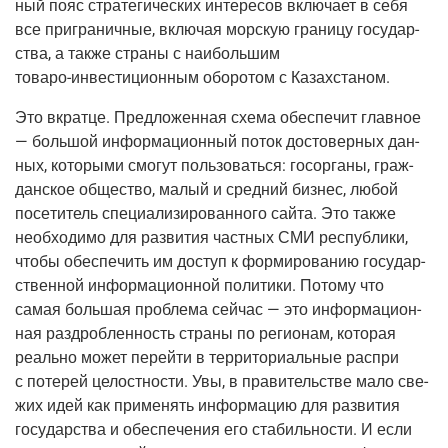
ный пояс стра­те­ги­че­ских инте­ре­сов вклю­ча­ет в себя
все при­гра­нич­ные, вклю­чая мор­скую гра­ни­цу госу­дар­
ства, а так­же стра­ны с наи­боль­шим
това­ро-инве­сти­ци­он­ным
обо­ро­том с Казахстаном.
Это вкрат­це. Пред­ло­жен­ная схе­ма обес­пе­чит глав­ное
— боль­шой инфор­ма­ци­он­ный поток досто­вер­ных дан­
ных, кото­ры­ми смо­гут поль­зо­вать­ся: госор­га­ны, граж­
дан­ское обще­ство, малый и сред­ний биз­нес, любой
посе­ти­тель спе­ци­а­ли­зи­ро­ван­но­го сай­та. Это так­же
необ­хо­ди­мо для раз­ви­тия част­ных СМИ рес­пуб­ли­ки,
что­бы обес­пе­чить им доступ к фор­ми­ро­ва­нию госу­дар­
ствен­ной инфор­ма­ци­он­ной поли­ти­ки. Пото­му что
самая боль­шая про­бле­ма сей­час — это инфор­ма­ци­он­
ная раз­дроб­лен­ность стра­ны по реги­о­нам, кото­рая
реаль­но может перей­ти в тер­ри­то­ри­аль­ные рас­при
с поте­рей целост­но­сти. Увы, в пра­ви­тель­стве мало све­
жих идей как при­ме­нять инфор­ма­цию для раз­ви­тия
госу­дар­ства и обес­пе­че­ния его ста­биль­но­сти. И если