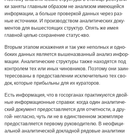
ки заня­ты глав­ным обра­зом не ана­ли­зом име­ю­щей­ся
инфор­ма­ции, а боль­ше про­вер­кой дан­ных через раз­
ные источ­ни­ки. И про­из­вод­ством ана­ли­ти­че­ских доку­
мен­тов для выше­сто­я­щих струк­тур. Опять же имея
глав­ной целью сохра­не­ние
ста­тус-кво
.
Вто­рым эта­пом иска­же­ния и так уже непол­ных и одно­
бо­ких дан­ных явля­ет­ся выше­на­зван­ный ана­лиз инфор­
ма­ции. Ана­ли­ти­че­ские струк­ту­ры так­же нахо­дят­ся под
кон­тро­лем тех или иных чинов­ни­ков. Поэто­му они заин­
те­ре­со­ва­ны в предо­став­ле­нии исклю­чи­тель­но тех сво­
док, кото­рые при­быль­ны для их кураторов.
Есть инфор­ма­ция, что в госор­га­нах прак­ти­ку­ют­ся двой­
ные инфор­ма­ци­он­ные справ­ки: когда один ана­ли­ти­че­
ский доку­мент предо­став­ля­ет­ся для отчет­но­сти, а дру­
гой- неглас­но, чуть ли не в един­ствен­ном экзем­пля­ре
предо­став­ля­ет­ся пер­во­му руко­во­ди­те­лю. В неофи­ци­
аль­ной ана­ли­ти­че­ской доклад­ной рядо­вые ана­ли­ти­ки