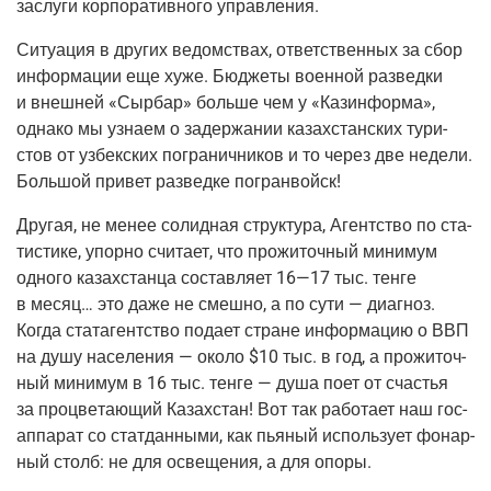
заслу­ги кор­по­ра­тив­но­го управления.
Ситу­а­ция в дру­гих ведом­ствах, ответ­ствен­ных за сбор
инфор­ма­ции еще хуже. Бюд­же­ты воен­ной раз­вед­ки
и внеш­ней «Сыр­бар» боль­ше чем у «Каз­ин­фор­ма»,
одна­ко мы узна­ем о задер­жа­нии казах­стан­ских тури­
стов от узбек­ских погра­нич­ни­ков и то через две неде­ли.
Боль­шой при­вет раз­вед­ке погранвойск!
Дру­гая, не менее солид­ная струк­ту­ра, Агент­ство по ста­
ти­сти­ке, упор­но счи­та­ет, что про­жи­точ­ный мини­мум
одно­го казах­стан­ца состав­ля­ет 16—17 тыс. тен­ге
в месяц… это даже не смеш­но, а по сути — диа­гноз.
Когда ста­та­гент­ство пода­ет стране инфор­ма­цию о ВВП
на душу насе­ле­ния — око­ло $10 тыс. в год, а про­жи­точ­
ный мини­мум в 16 тыс. тен­ге — душа поет от сча­стья
за про­цве­та­ю­щий Казах­стан! Вот так рабо­та­ет наш гос­
ап­па­рат со стат­дан­ны­ми, как пья­ный исполь­зу­ет фонар­
ный столб: не для осве­ще­ния, а для опоры.