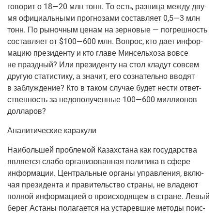
гово­рит о 18—20 млн тонн. То есть, раз­ни­ца меж­ду дву­
мя офи­ци­аль­ны­ми про­гно­за­ми состав­ля­ет 0,5—3 млн
тонн. По рыноч­ным ценам на зер­но­вые — погреш­ность
состав­ля­ет от $100—600 млн. Вопрос, кто дает инфор­
ма­цию пре­зи­ден­ту и кто гла­ве Мин­сель­хоза вовсе
не празд­ный? Или пре­зи­ден­ту на стол кла­дут совсем
дру­гую ста­ти­сти­ку, а зна­чит, его созна­тель­но вво­дят
в заблуж­де­ние? Кто в таком слу­чае будет нести ответ­
ствен­ность за недо­по­лу­чен­ные 100—600 мил­ли­о­нов
долларов?
Ана­ли­ти­че­ские каракули
Наи­боль­шей про­бле­мой Казах­ста­на как госу­дар­ства
явля­ет­ся сла­бо орга­ни­зо­ван­ная поли­ти­ка в сфе­ре
инфор­ма­ции. Цен­траль­ные орга­ны управ­ле­ния, вклю­
чая пре­зи­ден­та и пра­ви­тель­ство стра­ны, не вла­де­ют
пол­ной инфор­ма­ци­ей о про­ис­хо­дя­щем в стране. Левый
берег Аста­ны пола­га­ет­ся на уста­рев­шие мето­ды поис­