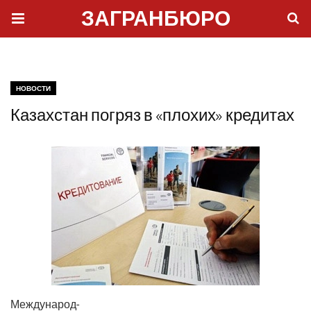
ЗАГРАНБЮРО
НОВОСТИ
Казахстан погряз в «плохих» кредитах
Меж­ду­на­род­