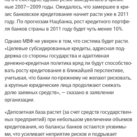
ные 2007—2009 годы. Ожи­да­лось, что замер­шее в кри­
зис бан­ков­ское кре­ди­то­ва­ние нач­нет рас­ти уже в 2011
году. По про­гно­зам Нац­бан­ка, рост кре­дит­но­го порт­фе­
ля бан­ков стра­ны в 2011 году будет чуть менее 10%.
Одна­ко МВФ не уве­рен в том, что систе­ма будет рас­ти.
«Целе­вые суб­си­ди­ро­ван­ные кре­ди­ты, адрес­ная под­
держ­ка со сто­ро­ны госу­дар­ства и адап­тив­ная
денеж­но-кре­дит­ная
поли­ти­ка вряд ли будут спо­соб­ство­
вать росту кре­ди­то­ва­ния в бли­жай­шей пер­спек­ти­ве,
учи­ты­вая, что бан­ки
по-преж­не­му
не жела­ют рис­ко­вать,
а круп­ные юри­ди­че­ские лица про­дол­жа­ют сни­жать
долю заем­ных средств», — ска­за­но в заяв­ле­нии
организации.
«Депо­зит­ная база рас­тет
(за
счет средств госу­дар­ствен­
ных пред­при­я­тий) при неболь­шом уве­ли­че­нии объ­е­мов
кре­ди­то­ва­ния, но балан­сы бан­ков оста­ют­ся уяз­ви­мы­
ми, что уси­ли­ва­ет непри­я­тие рис­ков и под­ры­ва­ет