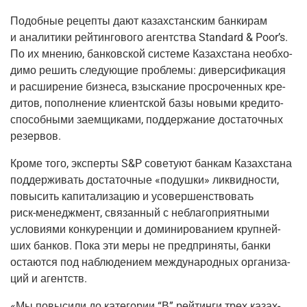
Подоб­ные рецеп­ты дают казах­стан­ским бан­ки­рам
и ана­ли­ти­ки рей­тин­го­во­го агент­ства Standard
&
Poor’s.
По их мне­нию, бан­ков­ской систе­ме Казах­ста­на необ­хо­
ди­мо решить сле­ду­ю­щие про­бле­мы: дивер­си­фи­ка­ция
и рас­ши­ре­ние биз­не­са, взыс­ка­ние про­сро­чен­ных кре­
ди­тов, попол­не­ние кли­ент­ской базы новы­ми кре­ди­то­
спо­соб­ны­ми заем­щи­ка­ми, под­дер­жа­ние доста­точ­ных
резервов.
Кро­ме того, экс­пер­ты S
&
P сове­ту­ют бан­кам Казах­ста­на
под­дер­жи­вать доста­точ­ные «подуш­ки» лик­вид­но­сти,
повы­сить капи­та­ли­за­цию и усо­вер­шен­ство­вать
риск-менедж­мент
, свя­зан­ный с небла­го­при­ят­ны­ми
усло­ви­я­ми кон­ку­рен­ции и доми­ни­ро­ва­ни­ем круп­ней­
ших бан­ков. Пока эти меры не пред­при­ня­ты, бан­ки
оста­ют­ся под наблю­де­ни­ем меж­ду­на­род­ных орга­ни­за­
ций и агентств.
«Мы повы­си­ли до кате­го­рии “В” рей­тин­ги трех казах­