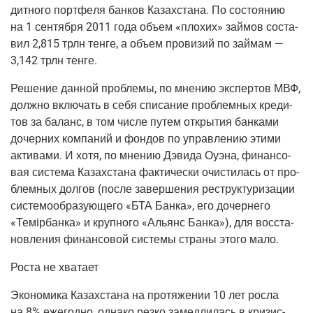
дит­но­го порт­фе­ля бан­ков Казах­ста­на. По состо­я­нию
на 1 сен­тяб­ря 2011 года объ­ем «пло­хих» зай­мов соста­
вил 2,815 трлн тен­ге, а объ­ем про­ви­зий по зай­мам —
3,142 трлн тенге.
Реше­ние дан­ной про­бле­мы, по мне­нию экс­пер­тов МВФ,
долж­но вклю­чать в себя спи­са­ние про­блем­ных кре­ди­
тов за баланс, в том чис­ле путем откры­тия бан­ка­ми
дочер­них ком­па­ний и фон­дов по управ­ле­нию эти­ми
акти­ва­ми. И хотя, по мне­нию Дэви­да Оуэна, финан­со­
вая систе­ма Казах­ста­на фак­ти­че­ски очи­сти­лась от про­
блем­ных дол­гов
(после
завер­ше­ния реструк­ту­ри­за­ции
систе­мо­об­ра­зу­ю­ще­го «БТА Бан­ка», его дочер­не­го
«Темiр­бан­ка» и круп­но­го «Аль­янс Бан­ка»), для вос­ста­
нов­ле­ния финан­со­вой систе­мы стра­ны это­го мало.
Роста не хватает
Эко­но­ми­ка Казах­ста­на на про­тя­же­нии 10 лет рос­ла
на 8% еже­год­но, одна­ко рез­ко замед­ли­лась в кри­зис­