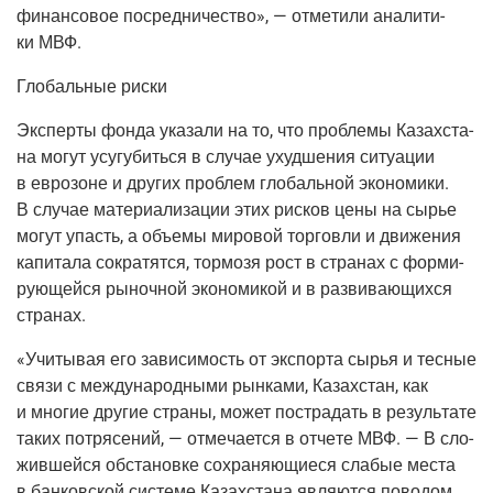
финан­со­вое посред­ни­че­ство», — отме­ти­ли ана­ли­ти­
ки МВФ.
Гло­баль­ные риски
Экс­пер­ты фон­да ука­за­ли на то, что про­бле­мы Казах­ста­
на могут усу­гу­бить­ся в слу­чае ухуд­ше­ния ситу­а­ции
в евро­зоне и дру­гих про­блем гло­баль­ной эко­но­ми­ки.
В слу­чае мате­ри­а­ли­за­ции этих рис­ков цены на сырье
могут упасть, а объ­е­мы миро­вой тор­гов­ли и дви­же­ния
капи­та­ла сокра­тят­ся, тор­мо­зя рост в стра­нах с фор­ми­
ру­ю­щей­ся рыноч­ной эко­но­ми­кой и в раз­ви­ва­ю­щих­ся
странах.
«Учи­ты­вая его зави­си­мость от экс­пор­та сырья и тес­ные
свя­зи с меж­ду­на­род­ны­ми рын­ка­ми, Казах­стан, как
и мно­гие дру­гие стра­ны, может постра­дать в резуль­та­те
таких потря­се­ний, — отме­ча­ет­ся в отче­те МВФ. — В сло­
жив­шей­ся обста­нов­ке сохра­ня­ю­щи­е­ся сла­бые места
в бан­ков­ской систе­ме Казах­ста­на явля­ют­ся пово­дом