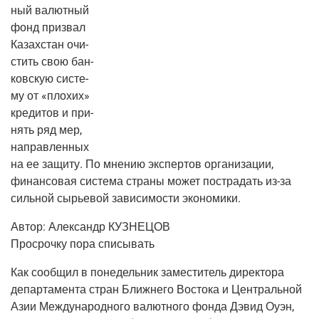
ный валют­ный
фонд при­звал
Казах­стан очи­
стить свою бан­
ков­скую систе­
му от «пло­хих»
кре­ди­тов и при­
нять ряд мер,
направ­лен­ных
на ее защи­ту. По мне­нию экс­пер­тов орга­ни­за­ции,
финан­со­вая систе­ма стра­ны может постра­дать из-за
силь­ной сырье­вой зави­си­мо­сти экономики.
Автор:
Алек­сандр КУЗНЕЦОВ
Про­сроч­ку пора списывать
Как сооб­щил в поне­дель­ник заме­сти­тель дирек­то­ра
депар­та­мен­та стран Ближ­не­го Восто­ка и Цен­траль­ной
Азии Меж­ду­на­род­но­го валют­но­го фон­да Дэвид Оуэн,