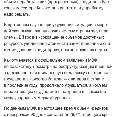
объ­ем нера­бо­та­ю­щих
(про­сро­чен­ных
) кре­ди­тов в бан­
ков­ском сек­то­ре Казах­ста­на рас­тет, и эту про­бле­му
надо решать.
В про­тив­ном слу­чае при ухуд­ше­нии ситу­а­ции в миро­
вой эко­но­ми­ке финан­со­вую систе­му стра­ны ждут про­
бле­мы. Ей гро­зит «сокра­ще­ние объ­е­мов доступ­ных
ресур­сов, уве­ли­че­ние сто­и­мо­сти заим­ство­ва­ний и сни­
же­ние дове­рия кре­ди­то­ров», про­гно­зи­ру­ют эксперты.
Как отме­ча­ет­ся в офи­ци­аль­ном заяв­ле­нии МВФ
по Казах­ста­ну, несмот­ря на реструк­ту­ри­за­цию внеш­ней
задол­жен­но­сти и финан­со­вую под­держ­ку со сто­ро­ны
госу­дар­ства, каче­ство бан­ков­ских акти­вов в стране
в послед­ние годы про­дол­жа­ло ухуд­шать­ся, а «объ­ем
нера­бо­та­ю­щих ссуд оста­ет­ся на крайне высо­ком
(по
меж­ду­на­род­ным мер­кам) уровне».
По дан­ным МВФ, в насто­я­щее вре­мя объ­ем кре­ди­тов
с про­сроч­кой 90 дней состав­ля­ет 28,7% от обще­го кре­