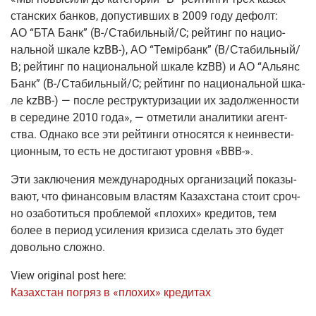
стан­ских бан­ков, допу­стив­ших в 2009 году дефолт:
АО “БТА Банк”
(B
-/Стабильный/C; рей­тинг по наци­о­
наль­ной шка­ле kzBB-), АО “Темiр­банк”
(B
/Стабильный/
В; рей­тинг по наци­о­наль­ной шка­ле kzBB) и АО “Аль­янс
Банк”
(B
-/Стабильный/C; рей­тинг по наци­о­наль­ной шка­
ле kzBB-) — после реструк­ту­ри­за­ции их задол­жен­но­сти
в сере­дине 2010 года», — отме­ти­ли ана­ли­ти­ки агент­
ства. Одна­ко все эти рей­тин­ги отно­сят­ся к неин­ве­сти­
ци­он­ным, то есть не дости­га­ют уров­ня «BBB-».
Эти заклю­че­ния меж­ду­на­род­ных орга­ни­за­ций пока­зы­
ва­ют, что финан­со­вым вла­стям Казах­ста­на сто­ит сроч­
но оза­бо­тить­ся про­бле­мой «пло­хих» кре­ди­тов, тем
более в пери­од уси­ле­ния кри­зи­са сде­лать это будет
доволь­но сложно.
View original post here:
Казах­стан погряз в «пло­хих» кредитах