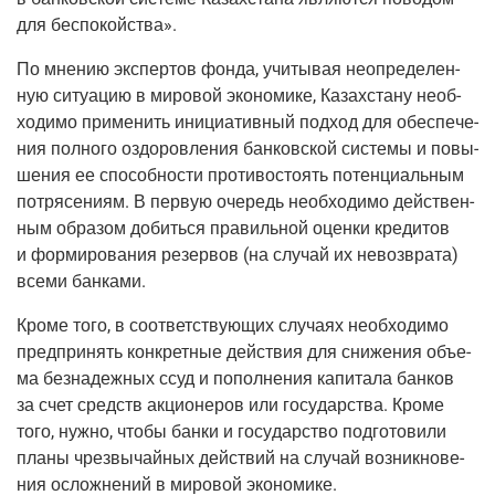
для беспокойства».
По мне­нию экс­пер­тов фон­да, учи­ты­вая неопре­де­лен­
ную ситу­а­цию в миро­вой эко­но­ми­ке, Казах­ста­ну необ­
хо­ди­мо при­ме­нить ини­ци­а­тив­ный под­ход для обес­пе­че­
ния пол­но­го оздо­ров­ле­ния бан­ков­ской систе­мы и повы­
ше­ния ее спо­соб­но­сти про­ти­во­сто­ять потен­ци­аль­ным
потря­се­ни­ям. В первую оче­редь необ­хо­ди­мо дей­ствен­
ным обра­зом добить­ся пра­виль­ной оцен­ки кре­ди­тов
и фор­ми­ро­ва­ния резер­вов
(на
слу­чай их невоз­вра­та)
все­ми банками.
Кро­ме того, в соот­вет­ству­ю­щих слу­ча­ях необ­хо­ди­мо
пред­при­нять кон­крет­ные дей­ствия для сни­же­ния объ­е­
ма без­на­деж­ных ссуд и попол­не­ния капи­та­ла бан­ков
за счет средств акци­о­не­ров или госу­дар­ства. Кро­ме
того, нуж­но, что­бы бан­ки и госу­дар­ство под­го­то­ви­ли
пла­ны чрез­вы­чай­ных дей­ствий на слу­чай воз­ник­но­ве­
ния ослож­не­ний в миро­вой экономике.