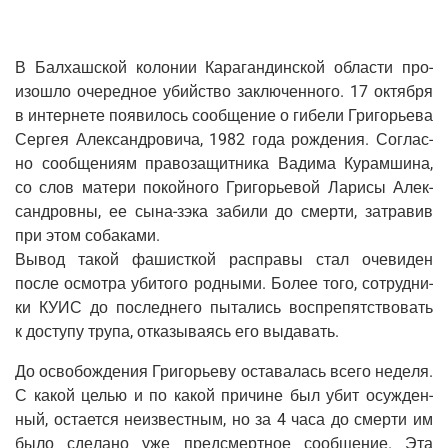
В Бал­хаш­ской коло­нии Кара­ган­дин­ской обла­сти про­
изо­шло оче­ред­ное убий­ство заклю­чен­но­го. 17 октяб­ря
в интер­не­те появи­лось сооб­ще­ние о гибе­ли Гри­го­рье­ва
Сер­гея Алек­сан­дро­ви­ча, 1982 года рож­де­ния. Соглас­
но сооб­ще­ни­ям пра­во­за­щит­ни­ка Вади­ма Курам­ши­на,
со слов мате­ри покой­но­го Гри­го­рье­вой Лари­сы Алек­
сан­дров­ны, ее сына-зэка заби­ли до смер­ти, затра­вив
при этом собаками.
Вывод такой фашист­кой рас­пра­вы стал оче­ви­ден
после осмот­ра уби­то­го род­ны­ми. Более того, сотруд­ни­
ки КУИС до послед­не­го пыта­лись вос­пре­пят­ство­вать
к досту­пу тру­па, отка­зы­ва­ясь его выдавать.
До осво­бож­де­ния Гри­го­рье­ву оста­ва­лась все­го неде­ля.
С какой целью и по какой при­чине был убит осуж­ден­
ный, оста­ет­ся неиз­вест­ным, но за 4 часа до смер­ти им
было сде­ла­но уже пред­смерт­ное сооб­ще­ние. Эта