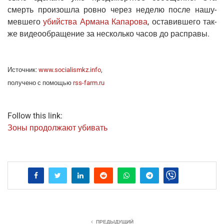
смерть про­изо­шла ров­но через неде­лю после нашу­
мев­ше­го
убий­ства Арма­на Капа­ро­ва
, оста­вив­ше­го так­
же видео­об­ра­ще­ние за несколь­ко часов до расправы.
Источ­ник:
www.socialismkz.info
,
полу­че­но с помо­щью
rss-farm.ru
Follow this link:
Зоны про­дол­жа­ют убивать
ПРЕДЫДУЩИЙ