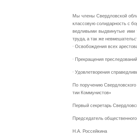
Мы чле­ны Сверд­лов­ской облас
клас­со­вую соли­дар­ность с бор
вед­ли­вы­ми выдви­ну­тые ими т
тру­да, а так же невме­ша­тель­с
· Осво­бож­де­ния всех аре­сто­
· Пре­кра­ще­ния пре­сле­до­ва­н
· Удо­вле­тво­ре­ния спра­вед­л
По пору­че­нию Сверд­лов­ско­го 
тии Коммунистов»
Пер­вый сек­ре­тарь Сверд­лов
Пред­се­да­тель обще­ствен­но­го
Н.А. Рос­сей­ки­на