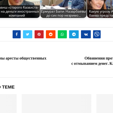
анш «ста­ро­го Казах­ста­
 на день­ги ино­стран­ных
Ерму­рат Бапи: Назар­ба­е­вы
Какую угро­зу 
компаний
до сих пор незримо…
ба­е­ва пред­ст
ны аресты общественных
Обвинения прот
с отмыванием денег. К
 ТЕМЕ