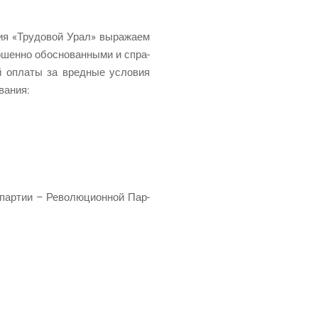
ия «Тру­до­вой Урал» выра­жа­ем
­шен­но обос­но­ван­ны­ми и спра­
ной опла­ты за вред­ные усло­вия
ования:
 пар­тии – Рево­лю­ци­он­ной Пар­