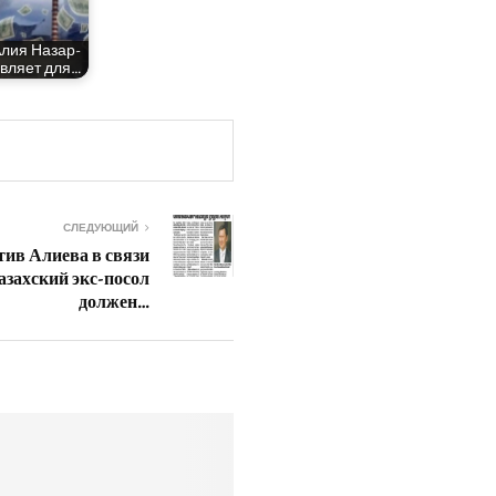
Алия Назар­
ав­ля­ет для…
СЛЕДУЮЩИЙ
ив Алиева в связи
азахский экс-посол
должен…