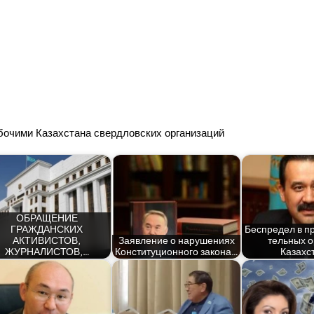
або­чи­ми Казах­ста­на сверд­лов­ских организаций
ОБРАЩЕНИЕ
ГРАЖДАНСКИХ
Бес­пре­дел в пр
АКТИВИСТОВ,
Заяв­ле­ние о нару­ше­ни­ях
тель­ных о
ЖУРНАЛИСТОВ,…
Кон­сти­ту­ци­он­но­го закона…
Казахс