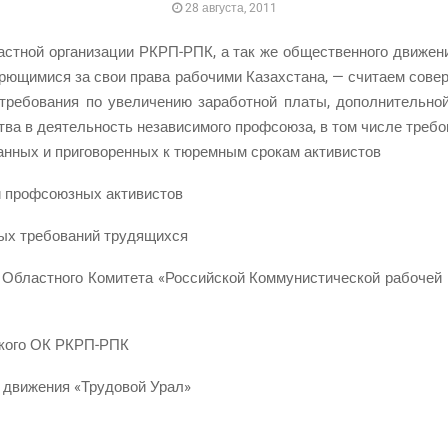
28 августа, 2011
т­ной орга­ни­за­ции РКРП-РПК, а так же обще­ствен­но­го дви­же­н
ю­щи­ми­ся за свои пра­ва рабо­чи­ми Казах­ста­на, — счи­та­ем совер
ре­бо­ва­ния по уве­ли­че­нию зара­бот­ной пла­ты, допол­ни­тель­
тва в дея­тель­ность неза­ви­си­мо­го проф­со­ю­за, в том чис­ле треб
ван­ных и при­го­во­рен­ных к тюрем­ным сро­кам активистов
ий проф­со­юз­ных активистов
и­вых тре­бо­ва­ний трудящихся
Област­но­го Коми­те­та «Рос­сий­ской Ком­му­ни­сти­че­ской рабо­чей
­ско­го ОК РКРП-РПК
 дви­же­ния «Тру­до­вой Урал»