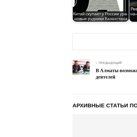
Рев
Китай ску­па­ет у Рос­сии ура­
на»
но­вые руд­ни­ки Казахстана
ПРЕДЫДУЩИЙ
В Алматы возмож
деятелей
АРХИВНЫЕ СТАТЬИ ПО