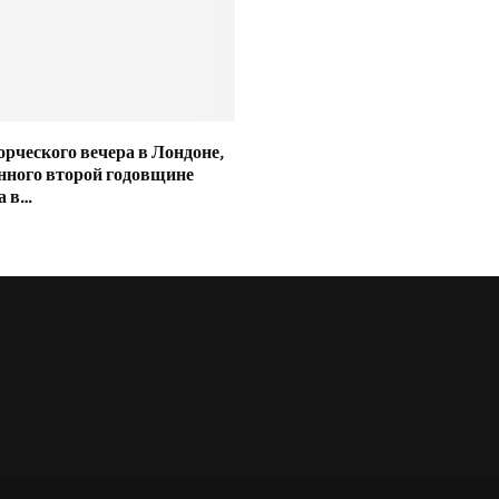
орческого вечера в Лондоне,
нного второй годовщине
а в…