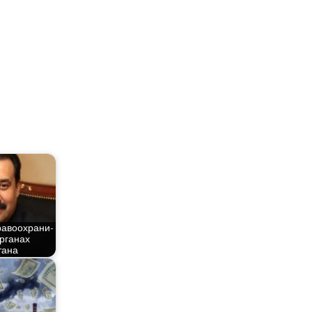
а­во­охра­ни­
рга­нах
тана