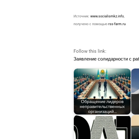
Источ­ник:
www.socialismkz.info
,
полу­че­но с помо­щью
rss-farm.ru
Follow this link:
Заяв­ле­ние соли­дар­но­сти с р
Обра­ще­ние лиде­ров
непра­ви­тель­ствен­ных
организаций…