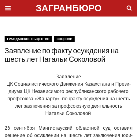
ЗАГРАНБЮРО
ГРАЖДАНСКОЕ ОБЩЕСТВО
СОЦСОПР
Заявление по факту осуждения на
шесть лет Натальи Соколовой
Заяв­ле­ние
ЦК Соци­а­ли­сти­че­ско­го Дви­же­ния Казах­ста­на и Пре­зи­
ди­у­ма ЦК Неза­ви­си­мо­го рес­пуб­ли­кан­ско­го рабо­че­го
проф­со­ю­за «Жанар­ту» по фак­ту осуж­де­ния на шесть
лет заклю­че­ния за проф­со­юз­ную дея­тель­ность
Ната­льи Соколовой
26 сен­тяб­ря Ман­ги­ста­ус­кий област­ной суд оста­вил
реше­ние об осуж­де­нии на шесть лет заклю­че­ния юри­