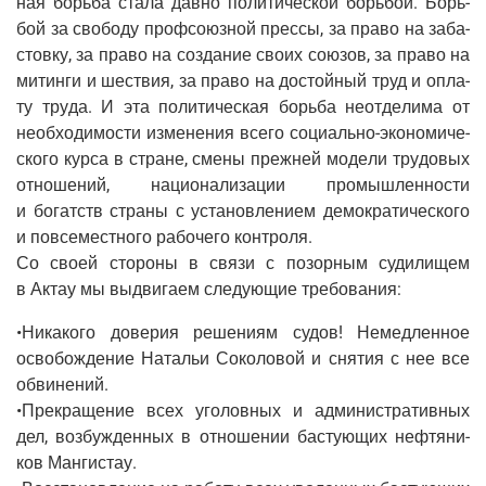
ная борь­ба ста­ла дав­но поли­ти­че­ской борь­бой. Борь­
бой за сво­бо­ду проф­со­юз­ной прес­сы, за пра­во на заба­
стов­ку, за пра­во на созда­ние сво­их сою­зов, за пра­во на
митин­ги и шествия, за пра­во на достой­ный труд и опла­
ту тру­да. И эта поли­ти­че­ская борь­ба неот­де­ли­ма от
необ­хо­ди­мо­сти изме­не­ния все­го соци­аль­но-эко­но­ми­че­
ско­го кур­са в стране, сме­ны преж­ней моде­ли тру­до­вых
отно­ше­ний, наци­о­на­ли­за­ции про­мыш­лен­но­сти
и богатств стра­ны с уста­нов­ле­ни­ем демо­кра­ти­че­ско­го
и повсе­мест­но­го рабо­че­го кон­тро­ля.
Со сво­ей сто­ро­ны в свя­зи с позор­ным суди­ли­щем
в Актау мы выдви­га­ем сле­ду­ю­щие требования:
•Ника­ко­го дове­рия реше­ни­ям судов! Немед­лен­ное
осво­бож­де­ние Ната­льи Соко­ло­вой и сня­тия с нее все
обви­не­ний.
•Пре­кра­ще­ние всех уго­лов­ных и адми­ни­стра­тив­ных
дел, воз­буж­ден­ных в отно­ше­нии басту­ю­щих неф­тя­ни­
ков Ман­ги­стау.