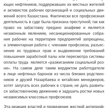
ю­щих неф­тя­ни­ков, под­дер­жав­ших их мест­ных жите­лей
и акти­ви­стов рабо­чих орга­ни­за­ций и соци­аль­ных дви­
же­ний все­го Казах­ста­на. Фак­ти­че­ски вся проф­со­юз­ная
дея­тель­ность в суде была при­зна­на пре­ступ­ной, так как
пра­во на заба­стов­ку пре­да­но ана­фе­ме и явля­ет­ся
неза­кон­ным явле­ни­ем, несанк­ци­о­ни­ро­ван­ные собра­
ния рабо­чих на тер­ри­то­рии пред­при­я­тий запре­ще­ны,
а эле­мен­тар­ная рабо­та с чле­на­ми проф­со­ю­за, разъ­яс­
не­ние их тру­до­вых прав и выдви­же­ние тре­бо­ва­ний
повы­ше­ния зара­бот­ной палы или пере­смот­ра систе­мы
опла­ты тру­да явля­ет­ся «раз­жи­га­ни­ем соци­аль­ной роз­
ни». На самом деле таким вер­дик­том рабо­то­да­те­ли
в лице неф­тя­ных баро­нов из чис­ла близ­ких род­ствен­
ни­ков и дру­зей Назар­ба­е­ва и китай­ских мене­дже­ров,
хотят запу­гать всех рабо­чих в стране, не дать раз­вить­
ся заба­сто­воч­но­му дви­же­нию и заду­шить рост­ки новых
неза­ви­си­мых клас­со­вых профсоюзов.
Эта реак­ция вла­стей и про­ве­де­ние жест­кой анти­проф­