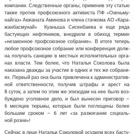
ком­па­нии. След­ствен­ные орга­ны, при­ме­нив эту ста­тью
так­же про­тив проф­со­юз­но­го акти­ви­ста ПФ «Озень­му­
най­газ» Акжа­на­та Ами­но­ва и чле­на стач­ко­ма АО «Кара­
жан­бас­му­най» Куа­ны­ша Сисен­ба­е­ва и еще ряда
басту­ю­щих неф­тя­ни­ков, внед­ри­ли в оби­ход тер­мин
«неза­кон­ное проф­со­юз­ное собра­ние». В ито­ге теперь
любое проф­со­юз­ное собра­ние или кон­фе­рен­ция долж­
на полу­чать санк­цию в мест­ных испол­ни­тель­ных орга­
нах вла­сти. Тем более, что Ната­лья Соко­ло­ва была
нака­за­на два­жды за уча­стие в одних и тех же собра­ни­
ях. Пер­вый раз она была при­вле­че­на к адми­ни­стра­тив­
ной ответ­ствен­но­сти, полу­чив штра­фы и арест на
8 суток, а затем по этим же эпи­зо­дам на нее было воз­
буж­де­но уго­лов­ное дело, и был выне­сен при­го­вор –
6 меся­цев тюрь­мы, кото­рые были погло­ще­ны более
боль­шим сро­ком – 6 лет «за раз­жи­га­ние соци­аль­
ной розни»!
Сей­час в лице Ната­льи Соко­ло­вой осу­ди­ли всех басту­