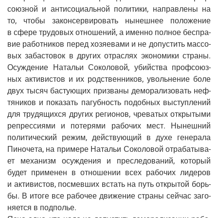
со­юз­ной и анти­со­ци­аль­ной поли­ти­ки, направ­ле­ны на
то, что­бы закон­сер­ви­ро­вать нынеш­нее поло­же­ние
в сфе­ре тру­до­вых отно­ше­ний, а имен­но пол­ное бес­пра­
вие работ­ни­ков перед хозя­е­ва­ми и не допу­стить мас­со­
вых заба­сто­вок в дру­гих отрас­лях эко­но­ми­ки стра­ны.
Осуж­де­ние Ната­льи Соко­ло­вой, убий­ства проф­со­юз­
ных акти­ви­стов и их род­ствен­ни­ков, уволь­не­ние боле
двух тысяч басту­ю­щих при­зва­ны демо­ра­ли­зо­вать неф­
тя­ни­ков и пока­зать пагуб­ность подоб­ных выступ­ле­ний
для тру­дя­щих­ся дру­гих реги­о­нов, чре­ва­тых откры­ты­ми
репрес­си­я­ми и поте­ря­ми рабо­чих мест. Нынеш­ний
поли­ти­че­ский режим, дей­ству­ю­щий в духе гене­ра­ла
Пино­че­та, на при­ме­ре Ната­льи Соко­ло­вой отра­ба­ты­ва­
ет меха­низм осуж­де­ния и пре­сле­до­ва­ний, кото­рый
будет при­ме­нен в отно­ше­нии всех рабо­чих лиде­ров
и акти­ви­стов, посмев­ших встать на путь откры­той борь­
бы. В ито­ге все рабо­чее дви­же­ние стра­ны сей­час заго­
ня­ет­ся в под­по­лье.