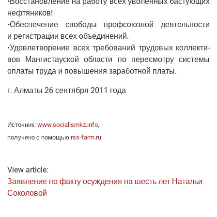
•Вос­ста­нов­ле­ние на рабо­ту всех уво­лен­ных басту­ю­щих
неф­тя­ни­ков!
•Обес­пе­че­ние сво­бо­ды проф­со­юз­ной дея­тель­но­сти
и реги­стра­ции всех объ­еди­не­ний.
•Удо­вле­тво­ре­ние всех тре­бо­ва­ний тру­до­вых кол­лек­ти­
вов Ман­ги­ста­уской обла­сти по пере­смот­ру систе­мы
опла­ты тру­да и повы­ше­ния зара­бот­ной платы.
г. Алма­ты 26 сен­тяб­ря 2011 года
Источ­ник:
www.socialismkz.info
,
полу­че­но с помо­щью
rss-farm.ru
View article:
Заяв­ле­ние по фак­ту осуж­де­ния на шесть лет Ната­льи
Соколовой