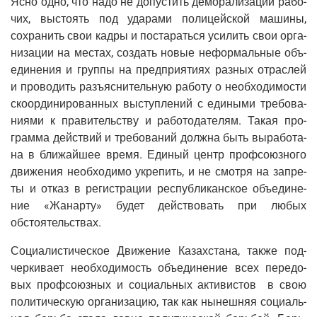
Ясно одно, что надо не допу­стить демо­ра­ли­за­ции рабо­
чих, высто­ять под уда­ра­ми поли­цей­ской маши­ны,
сохра­нить свои кад­ры и поста­рать­ся уси­лить свои орга­
ни­за­ции на местах, создать новые нефор­маль­ные объ­
еди­не­ния и груп­пы на пред­при­я­ти­ях раз­ных отрас­лей
и про­во­дить разъ­яс­ни­тель­ную рабо­ту о необ­хо­ди­мо­сти
ско­ор­ди­ни­ро­ван­ных выступ­ле­ний с еди­ны­ми тре­бо­ва­
ни­я­ми к пра­ви­тель­ству и рабо­то­да­те­лям. Такая про­
грам­ма дей­ствий и тре­бо­ва­ний долж­на быть выра­бо­та­
на в бли­жай­шее вре­мя. Еди­ный центр проф­со­юз­но­го
дви­же­ния необ­хо­ди­мо укре­пить, и не смот­ря на запре­
ты и отказ в реги­стра­ции рес­пуб­ли­кан­ское объ­еди­не­
ние «Жанар­ту» будет дей­ство­вать при любых
обстоятельствах.
Соци­а­ли­сти­че­ское Дви­же­ние Казах­ста­на, так­же под­
чер­ки­ва­ет необ­хо­ди­мость объ­еди­не­ние всех пере­до­
вых проф­со­юз­ных и соци­аль­ных акти­ви­стов в свою
поли­ти­че­скую орга­ни­за­цию, так как нынеш­няя соци­аль­