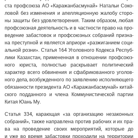
ста проф­со­ю­за АО «Кара­жан­бас­му­най» Ната­льи Соко­
ло­вой без изме­не­ния и апел­ля­ци­он­ную жало­бу сто­ро­
ны защи­ты без удо­вле­тво­ре­ния. Таким обра­зом, любая
проф­со­юз­ная дея­тель­ность и в част­но­сти пра­во на про­
ве­де­ние заба­сто­вок и проф­со­юз­ных собра­ний при­зна­
на пре­ступ­ной и явля­ет­ся апри­о­ри «раз­жи­га­ни­ем соци­
аль­ной роз­ни». Ста­тья 164 Уго­лов­но­го Кодек­са Рес­пуб­
ли­ки Казах­стан, при­ме­нен­ная в отно­ше­нии проф­со­юз­
но­го юри­ста, пол­но­стью рас­кры­ва­ет поли­ти­че­ский
харак­тер все­го обви­не­ния и сфаб­ри­ко­ван­но­го уго­лов­
но­го дела, воз­буж­ден­но­го по заяв­ле­нию испол­ня­ю­ще­го
обя­зан­но­сти пре­зи­ден­та АО «Кара­жан­бас­му­най» китай­
ско­го под­дан­но­го и чле­на Ком­му­ни­сти­че­ской пар­тии
Китая Юань Му.
Ста­тья 334, кара­ю­щая «за орга­ни­за­цию неза­кон­ных
собра­ний», так­же направ­ле­на про­тив рабо­чих и их пра­
ва на про­ве­де­ние сво­их меро­при­я­тий, кото­рые до
и уже во вре­мя заба­стов­ки про­хо­ди­ли на тер­ри­то­рии