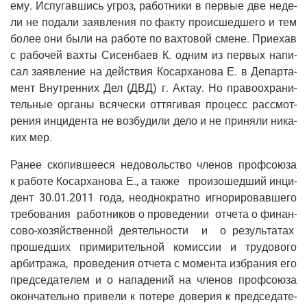
ему. Испу­гав­шись угроз, работ­ни­ки в пер­вые две неде­
ли не пода­ли заяв­ле­ния по фак­ту про­ис­шед­ше­го и тем
более они были на рабо­те по вах­то­вой смене. При­е­хав
с рабо­чей вах­ты Сисен­ба­ев К. одним из пер­вых напи­
сал заяв­ле­ние на дей­ствия Косар­ха­но­ва Е. в Депар­та­
мент Внут­рен­них Дел (ДВД) г. Актау. Но пра­во­охра­ни­
тель­ные орга­ны вся­че­ски оття­ги­вая про­цесс рас­смот­
ре­ния инци­ден­та не воз­бу­ди­ли дело и не при­ня­ли ника­
ких мер.
Ранее ско­пив­ше­е­ся недо­воль­ство чле­нов проф­со­ю­за
к рабо­те Косар­ха­но­ва Е., а так­же про­изо­шед­ший инци­
дент 30.01.2011 года, неод­но­крат­но игно­ри­ро­вав­ше­го
тре­бо­ва­ния работ­ни­ков о про­ве­де­нии отче­та о финан­
со­во-хозяй­ствен­ной дея­тель­но­сти и о резуль­та­тах
про­шед­ших при­ми­ри­тель­ной комис­сии и тру­до­во­го
арбит­ра­жа, про­ве­де­ния отче­та с момен­та избра­ния его
пред­се­да­те­лем и о напа­де­ний на чле­нов проф­со­ю­за
окон­ча­тель­но при­ве­ли к поте­ре дове­рия к пред­се­да­те­