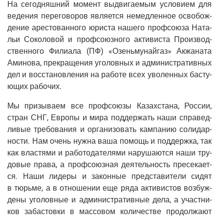
На сего­дняш­ний момент выдви­га­е­мым усло­ви­ем для
веде­ния пере­го­во­ров явля­ет­ся немед­лен­ное осво­бож­
де­ние аре­сто­ван­но­го юри­ста наше­го проф­со­ю­за Ната­
льи Соко­ло­вой и проф­со­юз­но­го акти­ви­ста Про­из­вод­
ствен­но­го Фили­а­ла (ПФ) «Озень­му­най­газ» Акжа­на­та
Ами­но­ва, пре­кра­ще­ния уго­лов­ных и адми­ни­стра­тив­ных
дел и вос­ста­нов­ле­ния на рабо­те всех уво­лен­ных басту­
ю­щих рабочих.
Мы при­зы­ва­ем все проф­со­ю­зы Казах­ста­на, Рос­сии,
стран СНГ, Евро­пы и мира под­дер­жать наши спра­вед­
ли­вые тре­бо­ва­ния и орга­ни­зо­вать кам­па­нию соли­дар­
но­сти. Нам очень нуж­на ваша помощь и под­держ­ка, так
как вла­стя­ми и рабо­то­да­те­ля­ми нару­ша­ют­ся наши тру­
до­вые пра­ва, а проф­со­юз­ная дея­тель­ность пре­се­ка­ет­
ся. Наши лиде­ры и закон­ные пред­ста­ви­те­ли сидят
в тюрь­ме, а в отно­ше­нии еще ряда акти­ви­стов воз­буж­
де­ны уго­лов­ные и адми­ни­стра­тив­ные дела, а участ­ни­
ков заба­стов­ки в мас­со­вом коли­че­стве про­дол­жа­ют