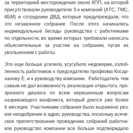
за тер­ри­то­ри­ей место­рож­де­ния око­ло КПП, на кото­рой
при­сут­ство­ва­ли руко­во­ди­те­ли 3‑х ком­па­ний (АТС, ТМС,
КБМ) и сотруд­ни­ки ДВД, кото­рые пре­ду­пре­жда­ли, что
это неза­кон­ное собра­ние. После это­го начи­на­лись
инди­ви­ду­аль­ные бесе­ды руко­вод­ства с работ­ни­ка­ми
по отдель­но­сти, во вре­мя кото­рых тре­бо­ва­ли напи­сать
объ­яс­ни­тель­ные за уча­стие на собра­нии, пугая их
уволь­не­ни­ем с работы.
Это еще боль­ше уси­ли­ло, усу­гу­би­ло недо­ве­рие, озлоб­
лен­ность работ­ни­ков к пред­се­да­те­лю проф­ко­ма Косар­
ха­но­ву Е. и к руко­вод­ству ком­па­нии. Рабо­то­да­тель тем
самым не дал воз­мож­ность реа­ли­за­ции откры­то­го, про­
зрач­но­го диа­ло­га по всем нере­шен­ным вопро­сам
назре­ва­ю­ще­го кон­флик­та, кото­рый длит­ся уже более
6 меся­цев. Участ­ни­ка­ми собра­ния было выра­же­но рез­
кое неодоб­ре­ние в адрес руко­вод­ства, посколь­ку вся­че­
ское пре­пят­ство­ва­ние про­ве­де­нию собра­ний работ­ни­
ков руко­вод­ство ком­па­нии все боль­ше под­твер­жда­ло