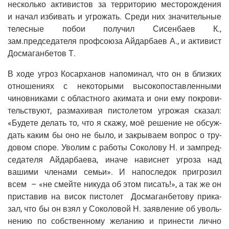
несколь­ко акти­ви­стов за тер­ри­то­рию место­рож­де­ния
и начал изби­вать и угро­жать. Сре­ди них зна­чи­тель­ные
телес­ные побои полу­чил Сисен­ба­ев К.,
зам.председателя проф­со­ю­за Айдар­ба­ев А., и акти­вист
Дос­ма­ган­бе­тов Т.
В ходе угроз Косар­ха­нов напо­ми­нал, что он в близ­ких
отно­ше­ни­ях с неко­то­ры­ми высо­ко­по­став­лен­ны­ми
чинов­ни­ка­ми с област­но­го аки­ма­та и они ему покро­ви­
тель­ству­ют, раз­ма­хи­вая писто­ле­том угро­жая ска­зал:
«Буде­те делать то, что я ска­жу, моё реше­ние не обсуж­
дать каким бы оно не было, и закры­ва­ем вопрос о тру­
до­вом спо­ре. Уво­лим с рабо­ты Соко­ло­ву Н. и зам­пред­
се­да­те­ля Айдар­ба­е­ва, ина­че навис­нет угро­за над
ваши­ми чле­на­ми семьи». И напо­сле­док при­гро­зил
всем – «не смей­те нику­да об этом писать!», а так же он
при­ста­вив на висок писто­лет Дос­ма­ган­бе­то­ву при­ка­
зал, что бы он взял у Соко­ло­вой Н. заяв­ле­ние об уволь­
не­нию по соб­ствен­но­му жела­нию и при­не­сти лич­но