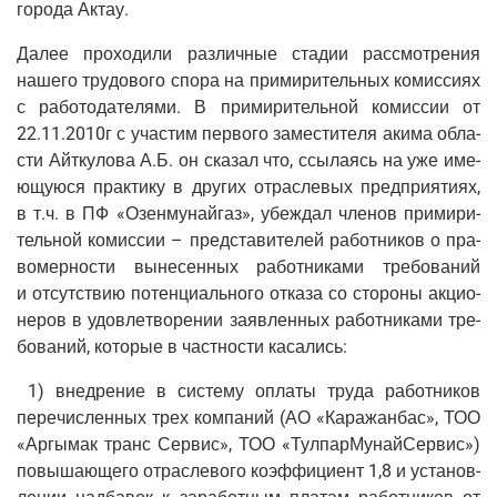
горо­да Актау.
Далее про­хо­ди­ли раз­лич­ные ста­дии рас­смот­ре­ния
наше­го тру­до­во­го спо­ра на при­ми­ри­тель­ных комис­си­ях
с рабо­то­да­те­ля­ми. В при­ми­ри­тель­ной комис­сии от
22.11.2010г с уча­стим пер­во­го заме­сти­те­ля аки­ма обла­
сти Айт­ку­ло­ва А.Б. он ска­зал что, ссы­ла­ясь на уже име­
ю­щу­ю­ся прак­ти­ку в дру­гих отрас­ле­вых пред­при­я­ти­ях,
в т.ч. в ПФ «Озен­му­най­газ», убеж­дал чле­нов при­ми­ри­
тель­ной комис­сии – пред­ста­ви­те­лей работ­ни­ков о пра­
во­мер­но­сти выне­сен­ных работ­ни­ка­ми тре­бо­ва­ний
и отсут­ствию потен­ци­аль­но­го отка­за со сто­ро­ны акци­о­
не­ров в удо­вле­тво­ре­нии заяв­лен­ных работ­ни­ка­ми тре­
бо­ва­ний, кото­рые в част­но­сти касались:
1) внед­ре­ние в систе­му опла­ты тру­да работ­ни­ков
пере­чис­лен­ных трех ком­па­ний (АО «Кара­жан­бас», ТОО
«Аргы­мак транс Сер­вис», ТОО «Тул­пар­Му­най­Сер­вис»)
повы­ша­ю­ще­го отрас­ле­во­го коэф­фи­ци­ент 1,8 и уста­нов­