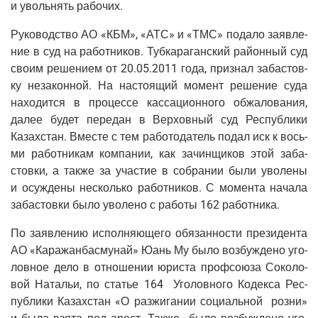
и уволь­нять рабочих.
Руко­вод­ство АО «КБМ», «АТС» и «ТМС» пода­ло заяв­ле­
ние в суд на работ­ни­ков. Туб­ка­ра­ган­ский рай­он­ный суд
сво­им реше­ни­ем от 20.05.2011 года, при­знал заба­стов­
ку неза­кон­ной. На насто­я­щий момент реше­ние суда
нахо­дит­ся в про­цес­се кас­са­ци­он­но­го обжа­ло­ва­ния,
далее будет пере­дан в Вер­хов­ный суд Рес­пуб­ли­ки
Казах­стан. Вме­сте с тем рабо­то­да­тель подал иск к вось­
ми работ­ни­кам ком­па­нии, как зачин­щи­ков этой заба­
стов­ки, а так­же за уча­стие в собра­нии были уво­ле­ны
и осуж­де­ны несколь­ко работ­ни­ков. С момен­та нача­ла
заба­стов­ки было уво­ле­но с рабо­ты 162 работника.
По заяв­ле­нию испол­ня­ю­ще­го обя­зан­но­сти пре­зи­ден­та
АО «Кара­жан­бас­му­най» Юань Му было воз­буж­де­но уго­
лов­ное дело в отно­ше­нии юри­ста проф­со­ю­за Соко­ло­
вой Ната­льи, по ста­тье 164 Уго­лов­но­го Кодек­са Рес­
пуб­ли­ки Казах­стан «О раз­жи­га­нии соци­аль­ной роз­ни»