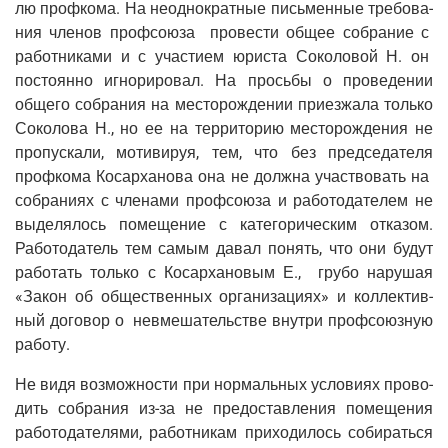
лю проф­ко­ма. На неод­но­крат­ные пись­мен­ные тре­бо­ва­
ния чле­нов проф­со­ю­за про­ве­сти общее собра­ние с
работ­ни­ка­ми и с уча­сти­ем юри­ста Соко­ло­вой Н. он
посто­ян­но игно­ри­ро­вал. На прось­бы о про­ве­де­нии
обще­го собра­ния на место­рож­де­нии при­ез­жа­ла толь­ко
Соко­ло­ва Н., но ее на тер­ри­то­рию место­рож­де­ния не
про­пус­ка­ли, моти­ви­руя, тем, что без пред­се­да­те­ля
проф­ко­ма Косар­ха­но­ва она не долж­на участ­во­вать на
собра­ни­ях с чле­на­ми проф­со­ю­за и рабо­то­да­те­лем не
выде­ля­лось поме­ще­ние с кате­го­ри­че­ским отка­зом.
Рабо­то­да­тель тем самым давал понять, что они будут
рабо­тать толь­ко с Косар­ха­но­вым Е., гру­бо нару­шая
«Закон об обще­ствен­ных орга­ни­за­ци­ях» и кол­лек­тив­
ный дого­вор о невме­ша­тель­стве внут­ри проф­со­юз­ную
работу.
Не видя воз­мож­но­сти при нор­маль­ных усло­ви­ях про­во­
дить собра­ния из-за не предо­став­ле­ния поме­ще­ния
рабо­то­да­те­ля­ми, работ­ни­кам при­хо­ди­лось соби­рать­ся