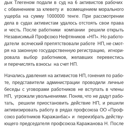
дык Тле­ге­ном пода­ли в суд на 6 акти­ви­стов рабо­чих
с обви­не­ни­ем за кле­ве­ту и воз­ме­ще­ни­ем мораль­но­го
ущер­ба на сум­му 1000000 тен­ге. При рас­смот­ре­нии
дела в судах акти­ви­стам уда­лось отсто­ять свои пра­ва
и честь. После работ­ни­ки ком­па­нии реши­ли открыть
Неза­ви­си­мый Проф­со­юз Неф­тя­ни­ков «НП». Но рабо­то­
да­те­ли вся­че­ский пре­пят­ство­ва­ли рабо­те НП, не смот­
ря на закон­ную госу­дар­ствен­ную реги­стра­цию, игно­ри­
ро­ва­ла выбор работ­ни­ков, желав­ших пере­ве­стись
и пере­чис­лять взно­сы на счет НП.
Нача­лись дав­ле­ния на акти­ви­стов НП, гоне­ния по рабо­
те, пред­ста­ви­те­ли адми­ни­стра­ции про­во­ди­ли лич­ные
бесе­ды с уго­во­ра­ми работ­ни­ков не всту­пать в чле­ны
НП, угро­жа­ли уволь­не­ни­я­ми. Поняв, что не дадут рабо­
тать, реши­ли при­оста­но­вить дей­ствие НП, и реши­ли
акти­ви­зи­ро­вать рабо­ту в рядах проф­со­ю­за ОО «Проф­
со­юз работ­ни­ков Кара­жан­бас» и пере­из­брать дей­ству­
ю­ще­го пред­се­да­те­ля проф­со­ю­за Кара­жа­но­ва Н. После