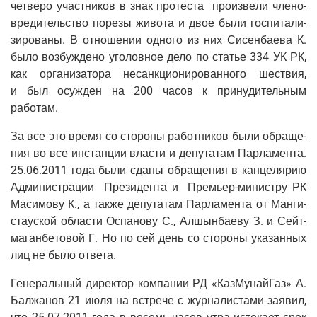
чет­ве­ро участ­ни­ков в знак про­те­ста про­из­ве­ли чле­но­
вре­ди­тель­ство поре­зы живо­та и двое были гос­пи­та­ли­
зи­ро­ва­ны. В отно­ше­нии одно­го из них Сисен­ба­е­ва К.
было воз­буж­де­но уго­лов­ное дело по ста­тье 334 УК РК,
как орга­ни­за­то­ра несанк­ци­о­ни­ро­ван­но­го шествия,
и был осуж­ден на 200 часов к при­ну­ди­тель­ным
работам.
За все это вре­мя со сто­ро­ны работ­ни­ков были обра­ще­
ния во все инстан­ции вла­сти и депу­та­там Пар­ла­мен­та.
25.06.2011 года были сда­ны обра­ще­ния в кан­це­ля­рию
Адми­ни­стра­ции Пре­зи­ден­та и Пре­мьер-мини­стру РК
Маси­мо­ву К., а так­же депу­та­там Пар­ла­мен­та от Ман­ги­
ста­уской обла­сти Оспа­но­ву С., Алшын­ба­е­ву З. и Сейт­
ма­ган­бе­то­вой Г. Но по сей день со сто­ро­ны ука­зан­ных
лиц не было ответа.
Гене­раль­ный дирек­тор ком­па­нии РД «Каз­Му­най­Газ» А.
Бал­жа­нов 21 июля на встре­че с жур­на­ли­ста­ми заявил,