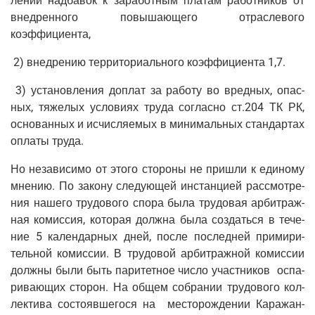
ле­нии над­ба­вок к зара­бот­ным пла­там работ­ни­ков от
внед­рен­но­го повы­ша­ю­ще­го отрас­ле­во­го
коэффициента,
2) внед­ре­нию тер­ри­то­ри­аль­но­го коэф­фи­ци­ен­та 1,7.
3) уста­нов­ле­ния доплат за рабо­ту во вред­ных, опас­
ных, тяже­лых усло­ви­ях тру­да соглас­но ст.204 ТК РК,
осно­ван­ных и исчис­ля­е­мых в мини­маль­ных стан­дар­тах
опла­ты труда.
Но неза­ви­си­мо от это­го сто­ро­ны не при­шли к еди­но­му
мне­нию. По зако­ну сле­ду­ю­щей инстан­ци­ей рас­смот­ре­
ния наше­го тру­до­во­го спо­ра была тру­до­вая арбит­раж­
ная комис­сия, кото­рая долж­на была создать­ся в тече­
ние 5 кален­дар­ных дней, после послед­ней при­ми­ри­
тель­ной комис­сии. В тру­до­вой арбит­раж­ной комис­сии
долж­ны были быть пари­тет­ное чис­ло участ­ни­ков оспа­
ри­ва­ю­щих сто­рон. На общем собра­нии тру­до­во­го кол­
лек­ти­ва состо­яв­ше­го­ся на место­рож­де­нии Кара­жан­