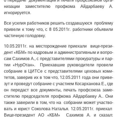
о пере­да­че доку­мен­та­ции и печа­ти проф­со­юз­ной орга­
ни­за­ции заме­сти­те­лю проф­ко­ма Айдар­ба­е­ву А.
игнорируется.
Все уси­лия работ­ни­ков решить создав­шу­ю­ся про­бле­му
при­ве­ли к тому что, с 8 05.2011г. работ­ни­ки объ­яви­ли
частич­ную голодовку.
10.05.2011г. на место­рож­де­ние при­е­ха­ли вице-пре­зи­
дент «КБМ» по кад­ро­вым и адми­ни­стра­тив­ным и вопро­
сам Сахи­мов А., с пред­ста­ви­те­ля­ми про­ку­ра­ту­ры и пар­
тии «НурО­тан». При­е­хав­шие руко­во­ди­те­ли про­ве­ли
собра­ние в ЦИТ­Се с пред­ста­ви­те­ля­ми цехо­вых коми­
те­тов, заве­рив их в том что, 12.05.2011 года они при­ве­
зут и про­ве­дут собра­ние с уча­сти­ем Косар­ха­но­ва Е., где
он пере­даст все доку­мен­ты, печать проф­со­ю­за заме­
сти­те­лю пред­се­да­те­ля проф­ко­ма Айдар­ба­е­ву А.. Они
так­же заве­ри­ли в том, что на собра­нии может участ­во­
вать и юрист Соко­ло­ва Ната­лья. 12.05.2011г. при­е­хал
Вице-пре­зи­дент АО «КБМ» Сахи­мов А. и ска­зал: