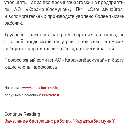
уволь­нять. Так за все вре­мя заба­стов­ки на пред­при­я­ти­
ях АО «Кара­жан­бас­му­най», ПФ «Озень­му­най­газ»
и вспо­мо­га­тель­ных про­из­водств уво­ле­но более тыся­чи
рабочих.
Тру­до­вой кол­лек­тив настро­ен бороть­ся до кон­ца, но
с вашей под­держ­кой он утро­ит свои силы и смо­жет
побо­роть сопро­тив­ле­ние рабо­то­да­те­лей и властей.
Проф­со­юз­ный коми­тет АО «Кара­жан­бас­му­най» и басту­
ю­щие чле­ны профсоюза
Источ­ник:
www.socialismkz.info
,
полу­че­но с помо­щью
rss-farm.ru
Continue Reading:
Заяв­ле­ние басту­ю­щих рабо­чих “Кара­жан­бас­му­най”