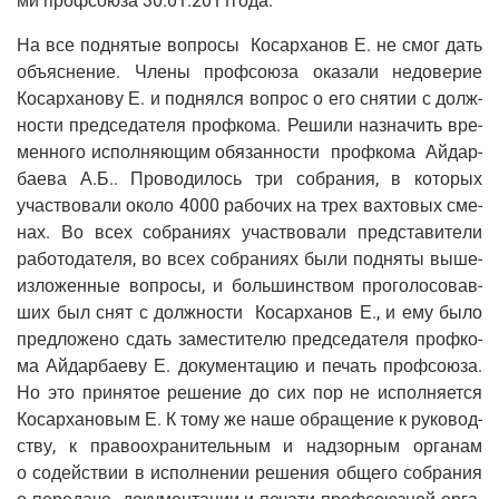
ми проф­со­ю­за 30.01.2011года.
На все под­ня­тые вопро­сы Косар­ха­нов Е. не смог дать
объ­яс­не­ние. Чле­ны проф­со­ю­за ока­за­ли недо­ве­рие
Косар­ха­но­ву Е. и под­нял­ся вопрос о его сня­тии с долж­
но­сти пред­се­да­те­ля проф­ко­ма. Реши­ли назна­чить вре­
мен­но­го испол­ня­ю­щим обя­зан­но­сти проф­ко­ма Айдар­
ба­е­ва А.Б.. Про­во­ди­лось три собра­ния, в кото­рых
участ­во­ва­ли око­ло 4000 рабо­чих на трех вах­то­вых сме­
нах. Во всех собра­ни­ях участ­во­ва­ли пред­ста­ви­те­ли
рабо­то­да­те­ля, во всех собра­ни­ях были под­ня­ты выше­
из­ло­жен­ные вопро­сы, и боль­шин­ством про­го­ло­со­вав­
ших был снят с долж­но­сти Косар­ха­нов Е., и ему было
пред­ло­же­но сдать заме­сти­те­лю пред­се­да­те­ля проф­ко­
ма Айдар­ба­е­ву Е. доку­мен­та­цию и печать проф­со­ю­за.
Но это при­ня­тое реше­ние до сих пор не испол­ня­ет­ся
Косар­ха­но­вым Е. К тому же наше обра­ще­ние к руко­вод­
ству, к пра­во­охра­ни­тель­ным и над­зор­ным орга­нам
о содей­ствии в испол­не­нии реше­ния обще­го собра­ния