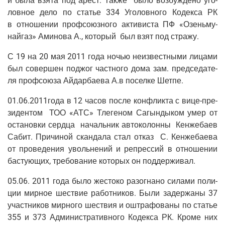
и была взя­та под арест. Так­же было воз­буж­де­но уго­
лов­ное дело по ста­тье 334 Уго­лов­но­го Кодек­са РК
в отно­ше­нии проф­со­юз­но­го акти­ви­ста ПФ «Озень­му­
най­газ» Ами­но­ва А., кото­рый был взят под стражу.
С 19 на 20 мая 2011 года ночью неиз­вест­ны­ми лица­ми
был совер­шен под­жог част­но­го дома зам. пред­се­да­те­
ля проф­со­ю­за Айдар­ба­е­ва А.в посел­ке Шетпе.
01.06.2011года в 12 часов после кон­флик­та с вице-пре­
зи­ден­том ТОО «АТС» Тле­ге­ном Сагын­ды­ком умер от
оста­нов­ки серд­ца началь­ник авто­ко­лон­ны Кен­же­ба­ев
Сабит. При­чи­ной скан­да­ла стал отказ С. Кен­же­ба­е­ва
от про­ве­де­ния уволь­не­ний и репрес­сий в отно­ше­нии
басту­ю­щих, тре­бо­ва­ние кото­рых он поддерживал.
05.06. 2011 года было жесто­ко разо­гна­но сила­ми поли­
ции мир­ное шествие работ­ни­ков. Были задер­жа­ны 37
участ­ни­ков мир­но­го шествия и оштра­фо­ва­ны по ста­тье
355 и 373 Адми­ни­стра­тив­но­го Кодек­са РК. Кро­ме них