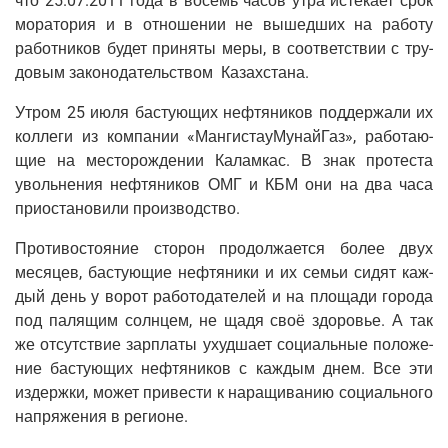
что 25.07.2011 года в восемь часов утра исте­ка­ет срок
мора­то­рия и в отно­ше­нии не вышед­ших на рабо­ту
работ­ни­ков будет при­ня­ты меры, в соот­вет­ствии с тру­
до­вым зако­но­да­тель­ством Казахстана.
Утром 25 июля басту­ю­щих неф­тя­ни­ков под­дер­жа­ли их
кол­ле­ги из ком­па­нии «Ман­ги­ста­у­Му­най­Газ», рабо­та­ю­
щие на место­рож­де­нии Калам­кас. В знак про­те­ста
уволь­не­ния неф­тя­ни­ков ОМГ и КБМ они на два часа
при­оста­но­ви­ли производство.
Про­ти­во­сто­я­ние сто­рон про­дол­жа­ет­ся более двух
меся­цев, басту­ю­щие неф­тя­ни­ки и их семьи сидят каж­
дый день у ворот рабо­то­да­те­лей и на пло­ща­ди горо­да
под паля­щим солн­цем, не щадя своё здо­ро­вье. А так
же отсут­ствие зар­пла­ты ухуд­ша­ет соци­аль­ные поло­же­
ние басту­ю­щих неф­тя­ни­ков с каж­дым днем. Все эти
издерж­ки, может при­ве­сти к нара­щи­ва­нию соци­аль­но­го
напря­же­ния в регионе.