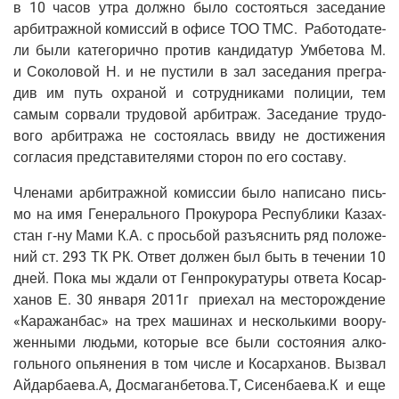
в 10 часов утра долж­но было состо­ять­ся засе­да­ние
арбит­раж­ной комис­сий в офи­се ТОО ТМС. Рабо­то­да­те­
ли были кате­го­рич­но про­тив кан­ди­да­тур Умбе­то­ва М.
и Соко­ло­вой Н. и не пусти­ли в зал засе­да­ния пре­гра­
див им путь охра­ной и сотруд­ни­ка­ми поли­ции, тем
самым сорва­ли тру­до­вой арбит­раж. Засе­да­ние тру­до­
во­го арбит­ра­жа не состо­я­лась вви­ду не дости­же­ния
согла­сия пред­ста­ви­те­ля­ми сто­рон по его составу.
Чле­на­ми арбит­раж­ной комис­сии было напи­са­но пись­
мо на имя Гене­раль­но­го Про­ку­ро­ра Рес­пуб­ли­ки Казах­
стан г‑ну Мами К.А. с прось­бой разъ­яс­нить ряд поло­же­
ний ст. 293 ТК РК. Ответ дол­жен был быть в тече­нии 10
дней. Пока мы жда­ли от Ген­про­ку­ра­ту­ры отве­та Косар­
ха­нов Е. 30 янва­ря 2011г при­е­хал на место­рож­де­ние
«Кара­жан­бас» на трех маши­нах и несколь­ки­ми воору­
жен­ны­ми людь­ми, кото­рые все были состо­я­ния алко­
голь­но­го опья­не­ния в том чис­ле и Косар­ха­нов. Вызвал
Айдарбаева.А, Досмаганбетова.Т, Сисенбаева.К и еще