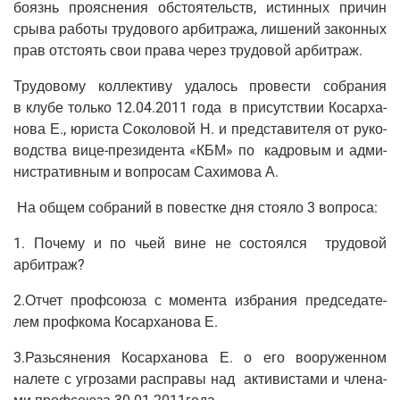
боязнь про­яс­не­ния обсто­я­тельств, истин­ных при­чин
сры­ва рабо­ты тру­до­во­го арбит­ра­жа, лише­ний закон­ных
прав отсто­ять свои пра­ва через тру­до­вой арбитраж.
Тру­до­во­му кол­лек­ти­ву уда­лось про­ве­сти собра­ния
в клу­бе толь­ко 12.04.2011 года в при­сут­ствии Косар­ха­
но­ва Е., юри­ста Соко­ло­вой Н. и пред­ста­ви­те­ля от руко­
вод­ства вице-пре­зи­ден­та «КБМ» по кад­ро­вым и адми­
ни­стра­тив­ным и вопро­сам Сахи­мо­ва А.
На общем собра­ний в повест­ке дня сто­я­ло 3 вопроса:
1. Поче­му и по чьей вине не состо­ял­ся тру­до­вой
арбитраж?
2.Отчет проф­со­ю­за с момен­та избра­ния пред­се­да­те­
лем проф­ко­ма Косар­ха­но­ва Е.
3.Разьсянения Косар­ха­но­ва Е. о его воору­жен­ном
нале­те с угро­за­ми рас­пра­вы над акти­ви­ста­ми и чле­на­