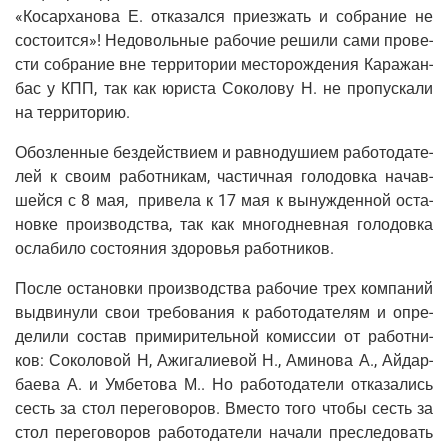
«Косар­ха­но­ва Е. отка­зал­ся при­ез­жать и собра­ние не
состо­ит­ся»! Недо­воль­ные рабо­чие реши­ли сами про­ве­
сти собра­ние вне тер­ри­то­рии место­рож­де­ния Кара­жан­
бас у КПП, так как юри­ста Соко­ло­ву Н. не про­пус­ка­ли
на территорию.
Обо­злен­ные без­дей­стви­ем и рав­но­ду­ши­ем рабо­то­да­те­
лей к сво­им работ­ни­кам, частич­ная голо­дов­ка начав­
шей­ся с 8 мая, при­ве­ла к 17 мая к вынуж­ден­ной оста­
нов­ке про­из­вод­ства, так как мно­го­днев­ная голо­дов­ка
осла­би­ло состо­я­ния здо­ро­вья работников.
После оста­нов­ки про­из­вод­ства рабо­чие трех ком­па­ний
выдви­ну­ли свои тре­бо­ва­ния к рабо­то­да­те­лям и опре­
де­ли­ли состав при­ми­ри­тель­ной комис­сии от работ­ни­
ков: Соко­ло­вой Н, Ажи­га­ли­е­вой Н., Ами­но­ва А., Айдар­
ба­е­ва А. и Умбе­то­ва М.. Но рабо­то­да­те­ли отка­за­лись
сесть за стол пере­го­во­ров. Вме­сто того что­бы сесть за
стол пере­го­во­ров рабо­то­да­те­ли нача­ли пре­сле­до­вать