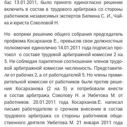
бас 13.01.2011, было при­ня­то еди­но­глас­но реше­ние
вклю­чить в состав в тру­до­во­го арбит­ра­жа со сто­ро­ны
работ­ни­ков неза­ви­си­мых экс­пер­тов Бел­ки­на С. И., Чай­
ка и юри­ста Соко­ло­вой Н.
Но вопре­ки реше­нию обще­го собра­ния пред­се­да­тель
проф­ко­ма Косар­ха­нов Е., пре­вы­сив свои долж­ност­ные
пол­но­мо­чия еди­но­лич­но 14.01.2011 года под­пи­сал про­
то­кол о соста­ве тру­до­вой арбит­раж­ной комис­сии 2 на
5. Не соблю­дая пари­тет­ное соот­но­ше­ние чле­нов тру­до­
вой арбит­раж­ной комис­сии чис­лен­ность. Пред­ста­ви­те­
ли от рабо­чих 2, а от рабо­то­да­те­лей 5. Но чле­ны при­ми­
ри­тель­ной комис­сии от работ­ни­ков были про­тив реше­
ния Косар­ха­но­ва (2 на 5) и потре­бо­ва­ли вне­сти
в состав арбит­ра­жа Соко­ло­ву Н. и Умбе­то­ва М. от
работ­ни­ков. 20.01.2011 года Косарханов.Е. напи­сал
пись­мо рабо­то­да­те­лю о сроч­ном вне­се­нии в состав
тру­до­во­го арбит­ра­жа со сто­ро­ны работ­ни­ков обще­
ствен­но­го дея­те­ля Умбе­то­ва М. 21 янва­ря 2011 года