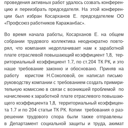
про­ве­де­ния актив­ных работ уда­лось созвать кон­фе­рен­
цию и пере­из­брать пред­се­да­те­ля. На этой кон­фе­рен­
ции был избран Косар­ха­нов Е. пред­се­да­те­лем ОО
«Проф­со­юз работ­ни­ков Каражанбас».
Во вре­мя нача­ла рабо­ты, Косар­ха­нов Е. на общем
собра­нии тру­до­во­го кол­лек­ти­ва неод­но­крат­но повто­
рял, что ком­па­ния недо­пла­чи­ва­ет нам к зара­бот­ной
пла­те отрас­ле­вой повы­ша­ю­щий коэф­фи­ци­ент 1,8, тер­
ри­то­ри­аль­ный коэф­фи­ци­ент 1.7, по ст.204 ТК РК, и это
наше тре­бо­ва­ние закон­но и обос­но­ва­но. При­няв на
рабо­ту юри­стом Н.Соколовой, он напи­сал пись­мо
руко­вод­ству ком­па­нии с тре­бо­ва­ни­ем создать при­ми­ри­
тель­ную комис­сию в свя­зи с воз­ник­шей про­бле­мой по
начис­ле­нию к зара­бот­ной пла­те отрас­ле­во­го повы­ша­ю­
ще­го коэф­фи­ци­ен­та 1,8, тер­ри­то­ри­аль­ный коэф­фи­цен­
та 1.7 и по 204 ста­тьи ТК РК. Копии тре­бо­ва­ния о раз­
ре­ше­нии тру­до­во­го спо­ра были так­же отправ­ле­ны
в Депар­та­мент соци­аль­ной защи­ты и тру­да, аки­мат