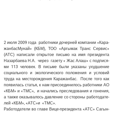
2 июля 2009 года работ­ни­ки дочер­ней ком­па­нии «Кара­
жан­бас­Му­най» (КБМ), ТОО «Аргы­мак Транс Сер­вис»
(АТС) напи­са­ли откры­тое пись­мо на имя пре­зи­ден­та
Назар­ба­е­ва Н.А. через газе­ту « Жас Алаш» с под­пи­ся­
ми 113 чело­век. В пись­ме были ука­за­ны ухуд­ше­ние
соци­аль­но­го и эко­ло­ги­че­ско­го поло­же­ния и усло­вий
тру­да на место­рож­де­ния Кара­жан­бас. После того как
появи­лась ста­тья, к нам при­со­еди­ни­лось работ­ни­ки АО
«КБМ» и «ТМС», и нача­лись пре­сле­до­ва­ния и гоне­ния,
а так­же ока­зы­ва­лось дав­ле­ние со сто­ро­ны рабо­то­да­те­
лей «КБМ», «АТС»и «ТМС».
Рабо­то­да­те­ли во гла­ве Вице-пре­зи­ден­та «АТС» Сагын­