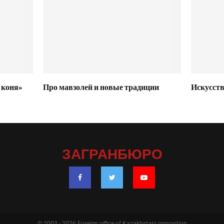
 коня»
Про мавзолей и новые традиции
Искусств
ЗАГРАНБЮРО
© 2003 - 2026 Foreign office of Kazakhstani opposition