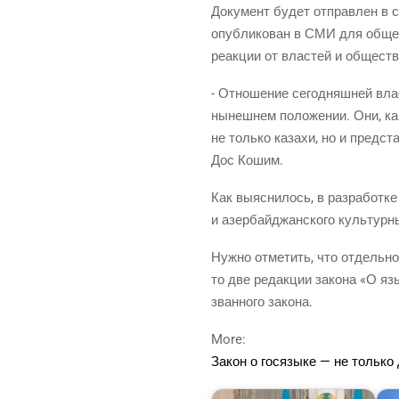
Доку­мент будет отправ­лен в со
опуб­ли­ко­ван в СМИ для обще­ст
реак­ции от вла­стей и обществ
- Отно­ше­ние сего­дняш­ней вла­
нынеш­нем поло­же­нии. Они, как 
не толь­ко каза­хи, но и пред­ст
Дос Кошим.
Как выяс­ни­лось, в раз­ра­бот­ке 
и азер­бай­джан­ско­го куль­тур­
Нуж­но отме­тить, что отдель­но­
то две редак­ции зако­на «О язы
зван­но­го закона.
More:
Закон о гося­зы­ке — не толь­к