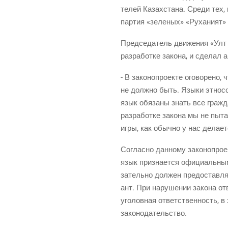
те­лей Казах­ста­на. Сре­ди тех, 
пар­тия «зеле­ных» «Руха­ни­ят»
Пред­се­да­тель дви­же­ния «Улт
раз­ра­бот­ке зако­на, и сде­лал
- В зако­но­про­ек­те ого­во­ре­н
не долж­но быть. Язы­ки этно­сов
язык обя­за­ны знать все граж­да
раз­ра­бот­ке зако­на мы не пыт
игры, как обыч­но у нас дела­ет
Соглас­но дан­но­му зако­но­про­
язык при­зна­ет­ся офи­ци­аль­ны
за­тель­но дол­жен предо­став­л
ант. При нару­ше­нии зако­на отв
уго­лов­ная ответ­ствен­ность, в 
законодательство.