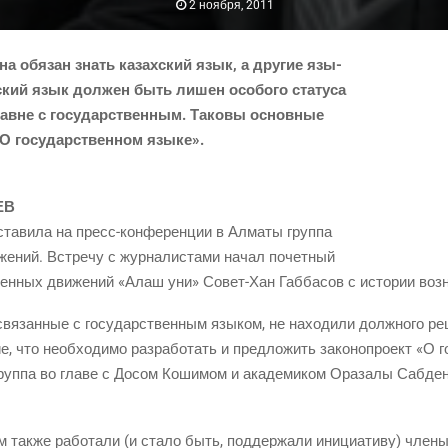
2 ноября, 2011
­на обя­зан знать казах­ский язык, а дру­гие язы­
с­ский язык дол­жен быть лишен осо­бо­го ста­ту­са
равне с госу­дар­ствен­ным. Тако­вы основ­ные
 «О госу­дар­ствен­ном языке».
ЕВ
ста­ви­ла на
пресс-кон­фе­рен­ции
в Алма­ты груп­па
же­ний. Встре­чу с жур­на­ли­ста­ми начал почет­ный
вен­ных дви­же­ний «Алаш уни»
Совет-Хан
Габ­ба­сов с исто­рии воз­
 свя­зан­ные с госу­дар­ствен­ным язы­ком, не нахо­ди­ли долж­но­го 
е, что необ­хо­ди­мо раз­ра­бо­тать и пред­ло­жить зако­но­про­ект «О 
руп­па во гла­ве с Досом Коши­мом и ака­де­ми­ком Ора­за­лы Саб­д
м так­же рабо­та­ли
(и
ста­ло быть, под­дер­жа­ли ини­ци­а­ти­ву) чле­