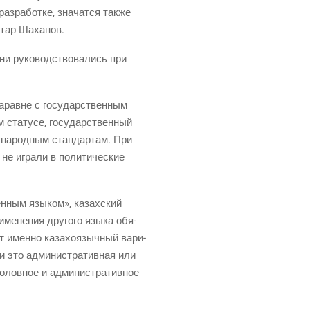
аз­ра­бот­ке, зна­чат­ся так­же
ух­тар Шаханов.
ни руко­вод­ство­ва­лись при
а наравне с госу­дар­ствен­ным
 ста­ту­се, госу­дар­ствен­ный
у­на­род­ным стан­дар­там. При
не игра­ли в поли­ти­че­ские
вен­ным язы­ком», казах­ский
ме­не­ния дру­го­го язы­ка обя­
т имен­но каза­хо­языч­ный вари­
ли это адми­ни­стра­тив­ная или
го­лов­ное и адми­ни­стра­тив­ное