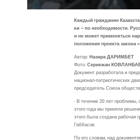
Каж­дый граж­да­нин Казах­ста
ки – по необ­хо­ди­мо­сти. Ру
и не может при­ме­нять­ся на
поло­же­ния про­ек­та зако­на
Автор:
Нази­ра ДАРИМБЕТ
Фото:
Сери­к­жан КОВЛАНБА
Доку­мент раз­ра­бо­та­ла и пред­
наци­о­нал-пат­ри­о­ти­че­ских
дви­
пред­се­да­тель Сою­за обще­ст
- В тече­ние 20 лет про­бле­мы,
это­го года мы при­ня­ли реше­ни
это­го была созда­на рабо­чая г
Габбасов.
По его сло­вам, над доку­мен­то