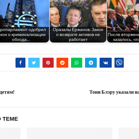
ро­пар­ла­мент одоб­рил
Ора­за­лы Ержа­нов: Закон
кон о кри­ми­на­ли­за­ции
о воз­вра­те акти­вов не
После втор­же­ни
обхода…
работает
каза­лось, ч
детям!
Тони Блэру указали на
 ТЕМЕ