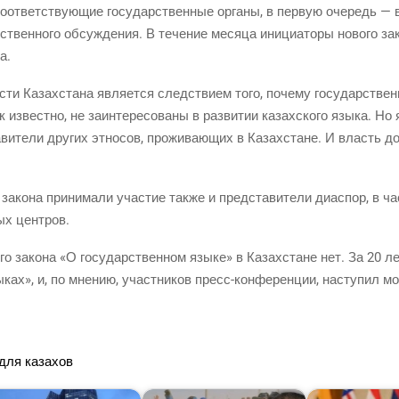
от­вет­ству­ю­щие госу­дар­ствен­ные орга­ны, в первую оче­редь — в
вен­но­го обсуж­де­ния. В тече­ние меся­ца ини­ци­а­то­ры ново­го зак
а.
сти Казах­ста­на явля­ет­ся след­стви­ем того, поче­му госу­дар­стве
извест­но, не заин­те­ре­со­ва­ны в раз­ви­тии казах­ско­го язы­ка. Н
а­ви­те­ли дру­гих этно­сов, про­жи­ва­ю­щих в Казах­стане. И власть д
зако­на при­ни­ма­ли уча­стие так­же и пред­ста­ви­те­ли диас­пор, в част­
ных центров.
го зако­на «О госу­дар­ствен­ном язы­ке» в Казах­стане нет. За 20 ле
­ках», и, по мне­нию, участ­ни­ков
пресс-кон­фе­рен­ции
, насту­пил м
о для казахов