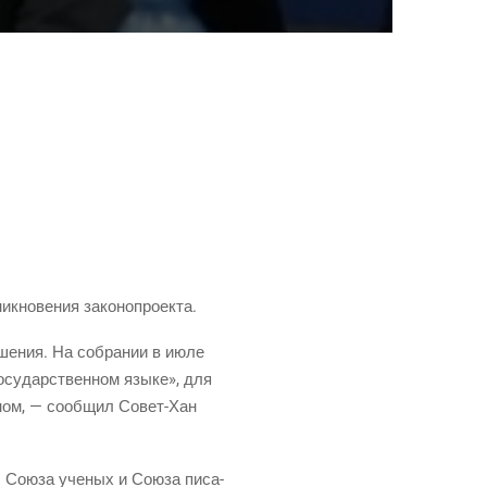
ник­но­ве­ния законопроекта.
реше­ния. На собра­нии в июле
госу­дар­ствен­ном язы­ке», для
е­ном, — сооб­щил
Совет-Хан
ны Сою­за уче­ных и Сою­за писа­