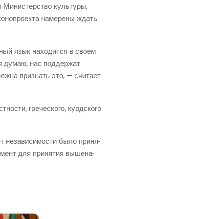
 Мини­стер­ство куль­ту­ры,
о­но­про­ек­та наме­ре­ны ждать
н­ный язык нахо­дит­ся в сво­ем
о я думаю, нас под­дер­жат
олж­на при­знать это, — счи­та­ет
но­сти, гре­че­ско­го, курд­ско­го
т неза­ви­си­мо­сти было при­ня­
омент для при­ня­тия выше­на­