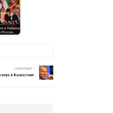
я в Укра­и­ну
то Россия…
СЛЕДУЮЩИЙ
 веру в Казахстане