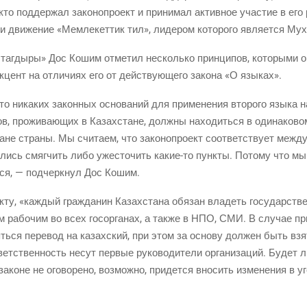
кто под­дер­жал зако­но­про­ект и при­ни­мал актив­ное уча­стие в его р
 и дви­же­ние «Мем­ле­кет­тик тил», лиде­ром кото­ро­го явля­ет­ся М
 таг­ды­ры» Дос Кошим отме­тил несколь­ко прин­ци­пов, кото­ры­ми о
 акцент на отли­чи­ях его от дей­ству­ю­ще­го зако­на «О языках».
о, что ника­ких закон­ных осно­ва­ний для при­ме­не­ния вто­ро­го язы­к
, про­жи­ва­ю­щих в Казах­стане, долж­ны нахо­дить­ся в оди­на­ко­вом
не стра­ны. Мы счи­та­ем, что зако­но­про­ект соот­вет­ству­ет меж­д
а­лись смяг­чить либо уже­сто­чить
какие-то
пунк­ты. Пото­му что мы 
­ся, — под­черк­нул Дос Кошим.
ек­ту, «каж­дый граж­да­нин Казах­ста­на обя­зан вла­деть госу­дар­ст
м рабо­чим во всех госор­га­нах, а так­же в НПО, СМИ. В слу­чае при­
ять­ся пере­вод на казах­ский, при этом за осно­ву дол­жен быть взя
ет­ствен­ность несут пер­вые руко­во­ди­те­ли орга­ни­за­ций. Будет 
законе не ого­во­ре­но, воз­мож­но, при­дет­ся вно­сить изме­не­ния в у