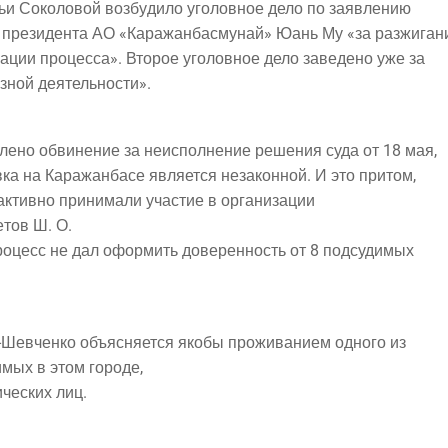
ьи Соко­ло­вой воз­бу­ди­ло уго­лов­ное дело по заявлению
ти пре­зи­ден­та АО «Кара­жан­бас­му­най» Юань Му «за разжиган
за­ции про­цес­са». Вто­рое уго­лов­ное дело заве­де­но уже за
юз­ной деятельности».
­ле­но обви­не­ние за неис­пол­не­ние реше­ния суда от 18 мая,
в­ка на Кара­жан­ба­се явля­ет­ся неза­кон­ной. И это притом,
 актив­но при­ни­ма­ли уча­стие в организации
­тов Ш. О.
ро­цесс не дал офор­мить дове­рен­ность от 8 подсудимых
ев­чен­ко объ­яс­ня­ет­ся яко­бы про­жи­ва­ни­ем одно­го из
и­мых в этом горо­де,
че­ских лиц.