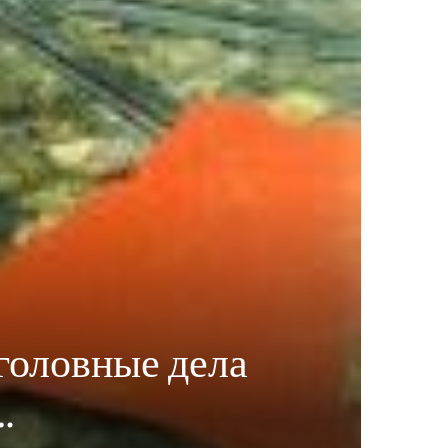
головные дела
…