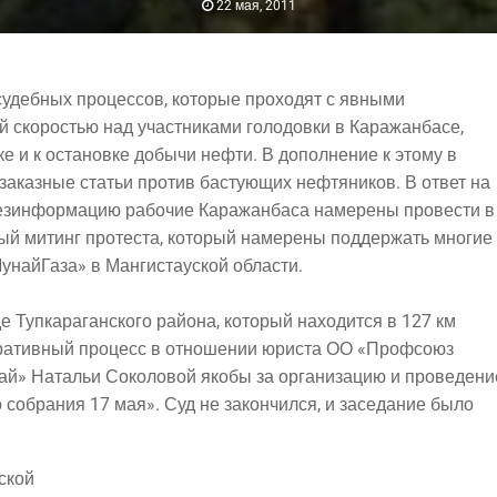
22 мая, 2011
судеб­ных про­цес­сов, кото­рые про­хо­дят с явными
ой ско­ро­стью над участ­ни­ка­ми голо­дов­ки в Каражанбасе,
­ке и к оста­нов­ке добы­чи неф­ти. В допол­не­ние к это­му в
каз­ные ста­тьи про­тив басту­ю­щих неф­тя­ни­ков. В ответ на
ез­ин­фор­ма­цию рабо­чие Кара­жан­ба­са наме­ре­ны про­ве­сти в
вый митинг про­те­ста, кото­рый наме­ре­ны под­дер­жать многие
Му­най­Га­за» в Ман­ги­ста­уской области.
 Туп­ка­ра­ган­ско­го рай­о­на, кото­рый нахо­дит­ся в 127 км
тра­тив­ный про­цесс в отно­ше­нии юри­ста ОО «Проф­со­юз
най» Ната­льи Соко­ло­вой яко­бы за орга­ни­за­цию и проведени
го собра­ния 17 мая». Суд не закон­чил­ся, и засе­да­ние было
ской