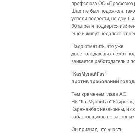
проф­со­ю­за ОО «Проф­со­юз р
Шаеп­те был подо­жжен, такое
успе­ли под­ве­сти, но дом бы
30 апре­ля под­верг­ся изби­е
еще и живут неда­ле­ко от не
Надо отме­тить, что уже
двое голо­да­ю­щих лежат под 
заи­ка­ет­ся рабо­то­да­тель и
“Каз­Му­най­Газ”
про­тив тре­бо­ва­ний голо
Тем вре­ме­нем гла­ва АО
НК “Каз­Му­най­Газ” Каир­гель­
Кара­жан­бас неза­кон­ны, и с
заба­стов­щи­ков не законны»
Он при­знал, что «часть