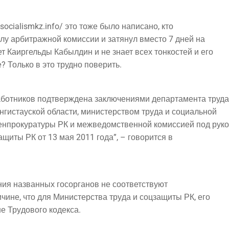
.socialismkz.info/ это тоже было напи­са­но, кто
­лу арбит­раж­ной комис­сии и затя­нул вме­сто 7 дней на
 Каир­гель­ды Кабыл­дин и не зна­ет всех тон­ко­стей и его
е? Толь­ко в это труд­но поверить.
абот­ни­ков под­твер­жде­на заклю­че­ни­я­ми депар­та­мен­та труда
­ги­ста­уской обла­сти, мини­стер­ством тру­да и социальной
ген­про­ку­ра­ту­ры РК и меж­ве­дом­ствен­ной комис­си­ей под р
а­щи­ты РК от 13 мая 2011 года”, – гово­рит­ся в
е­ния назван­ных госор­га­нов не соответствуют
и­чине, что для Мини­стер­ства тру­да и соц­за­щи­ты РК, его
 Тру­до­во­го кодек­са.