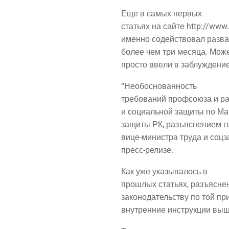
Еще в самых первых
ста­тьях на сай­те http://www
имен­но содей­ство­вал раз­ва
более чем три меся­ца. Может
про­сто вве­ли в заблуж­де­ни
“Необос­но­ван­ность
тре­бо­ва­ний проф­со­ю­за и р
и соци­аль­ной защи­ты по Ман
защи­ты РК, разъ­яс­не­ни­ем 
вице-мини­стра тру­да и соц­з
пресс-релизе.
Как уже ука­зы­ва­лось в
про­шлых ста­тьях, разъ­яс­н
зако­но­да­тель­ству по той пр
внут­рен­ние инструк­ции выше