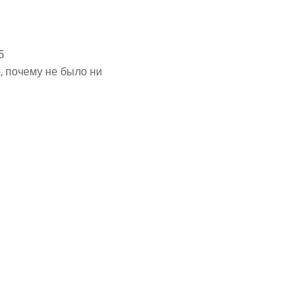
5
го, поче­му не было ни