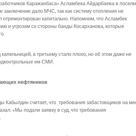
абот­ни­ков Кара­жан­ба­са» Аслам­бе­ка Айдар­ба­е­ва в поселк
 заклю­че­ние дало МЧС, так как систе­му отоп­ле­ния не
л отре­мон­ти­ро­ван капи­таль­но. Напом­ним, что Асламбек
­нию и угро­зам со сто­ро­ны бан­ды Косар­ха­но­ва, которые
го.
капель­ни­цей, а тре­тье­му ста­ло пло­хо, но об этом даже не
 под­кон­троль­ные им СМИ.
­да­ю­щих нефтяников
ды Кабыл­дин счи­та­ет, что
тре­бо­ва­ния заба­стов­щи­ков на 
ка­зал: «Мы пода­ли заяв­ку в суд, что требования
.