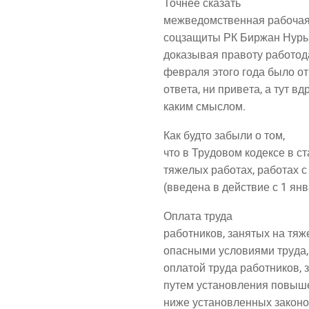
Точ­нее сказать
меж­ве­дом­ствен­ная рабо­чая
соц­за­щи­ты РК Бир­жан Нуры
дока­зы­вая право­ту рабо­то­
фев­ра­ля это­го года было от
отве­та, ни при­ве­та, а тут в
каким смыслом.
Как буд­то забы­ли о том,
что в Тру­до­вом кодек­се в ст
тяже­лых рабо­тах, рабо­тах с
(вве­де­на в дей­ствие с 1 ян
Опла­та труда
работ­ни­ков, заня­тых на тяж
опас­ны­ми усло­ви­я­ми тру­да
опла­той тру­да работ­ни­ков, 
путем уста­нов­ле­ния повы­ш
ниже уста­нов­лен­ных зако­но