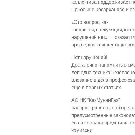
кол­лек­ти­ва под­дер­жи­ва­ет 
Ербо­сыне Косар­ха­но­ве и е
«Это вопрос, как
гово­рит­ся, спе­ку­ля­ции, кт
нару­ше­ний нет», — ска­зал г
про­шед­ше­го инве­сти­ци­он­
Нет нару­ше­ний!
Доста­точ­но напом­нить о сме
лет, одна тех­ни­ка без­опас­но
вле­за­ние в дела проф­со­ю­з
еще в пер­вых статьях.
АО НК “Каз­Му­най­Газ”
рас­про­стра­ни­ло свой пресс
преду­смот­рен­ные зако­но­да
была сорва­на пред­ста­ви­те­
комиссии.