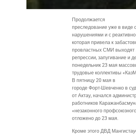
Про­дол­жа­ет­ся
пре­сле­до­ва­ние уже в виде 
нару­ше­ни­я­ми и с реак­тив­н
кото­рая при­ве­ла к заба­стов
про­власт­ных СМИ выхо­дят за
репрес­сии, запу­ги­ва­ние и д
поне­дель­ник 23 мая мас­со­
тру­до­вые кол­лек­ти­вы «Каз­
В пят­ни­цу 20 мая в
горо­де Форт-Шев­чен­ко в суде
от Актау, начал­ся адми­ни­с
работ­ни­ков Кара­жан­бас­му­
«неза­кон­но­го проф­со­юз­но­
отло­же­но до 23 мая.
Кро­ме это­го ДВД Мангистау