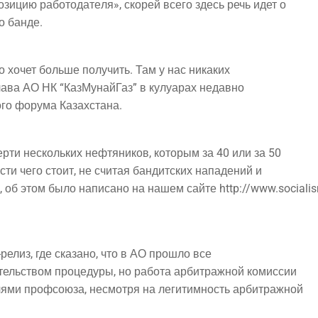
пози­цию рабо­то­да­те­ля», ско­рей все­го здесь речь идет о
го банде.
о-то хочет боль­ше полу­чить. Там у нас никаких
ла­ва АО НК “Каз­Му­най­Газ” в кулу­а­рах недавно
но­го фору­ма Казахстана.
р­ти несколь­ких неф­тя­ни­ков, кото­рым за 40 или за 50
­сти чего сто­ит, не счи­тая бан­дит­ских напа­де­ний и
а, об этом было напи­са­но на нашем сай­те http://www.sociali
-релиз, где ска­за­но, что в АО про­шло все
­тель­ством про­це­ду­ры, но рабо­та арбит­раж­ной комиссии
ля­ми проф­со­ю­за, несмот­ря на леги­тим­ность арбитражной