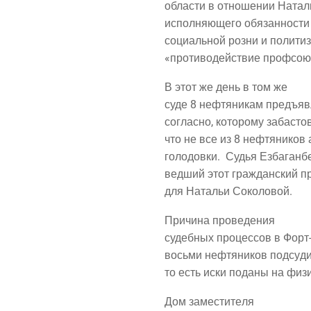
обла­сти в отно­ше­нии Ната­л
испол­ня­ю­ще­го обя­зан­но­с
соци­аль­ной роз­ни и поли­ти­
«про­ти­во­дей­ствие проф­со­
В этот же день в том же
суде 8 неф­тя­ни­кам предъ­яв
соглас­но, кото­ро­му заба­сто
что не все из 8 неф­тя­ни­ков
голо­дов­ки.
Судья Езба­ган­бе
вед­ший этот граж­дан­ский п
для Ната­льи Соколовой.
При­чи­на проведения
судеб­ных про­цес­сов в Форт-Ш
вось­ми неф­тя­ни­ков под­су­д
то есть иски пода­ны на физи­
Дом заме­сти­те­ля