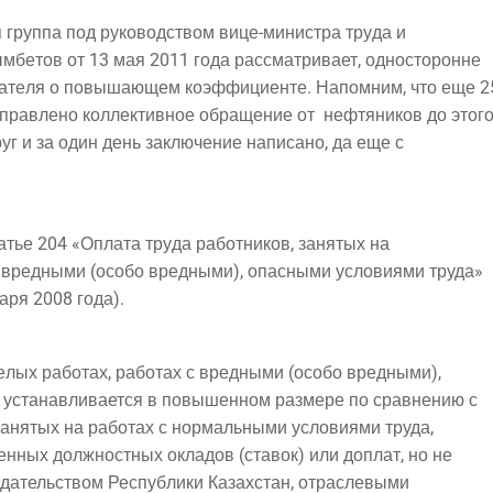
 груп­па под руко­вод­ством вице-мини­стра тру­да и
м­бе­тов от 13 мая 2011 года рас­смат­ри­ва­ет, односторонне
да­те­ля о повы­ша­ю­щем коэф­фи­ци­ен­те. Напом­ним, что еще 2
прав­ле­но кол­лек­тив­ное обра­ще­ние от
неф­тя­ни­ков до это­
друг и за один день заклю­че­ние напи­са­но, да еще с
а­тье 204 «Опла­та тру­да работ­ни­ков, заня­тых на
 вред­ны­ми (осо­бо вред­ны­ми), опас­ны­ми усло­ви­я­ми труда»
ва­ря 2008 года).
е­лых рабо­тах, рабо­тах с вред­ны­ми (осо­бо вредными),
, уста­нав­ли­ва­ет­ся в повы­шен­ном раз­ме­ре по срав­не­нию с
заня­тых на рабо­тах с нор­маль­ны­ми усло­ви­я­ми труда,
ен­ных долж­ност­ных окла­дов (ста­вок) или доплат, но не
­да­тель­ством Рес­пуб­ли­ки Казах­стан, отраслевыми