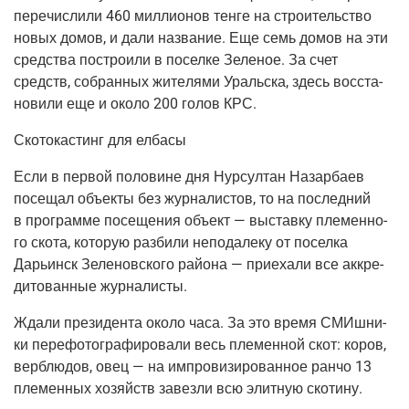
пере­чис­ли­ли 460 мил­ли­о­нов тен­ге на стро­и­тель­ство
новых домов, и дали назва­ние. Еще семь домов на эти
сред­ства постро­и­ли в посел­ке Зеле­ное. За счет
средств, собран­ных жите­ля­ми Ураль­ска, здесь вос­ста­
но­ви­ли еще и око­ло 200 голов КРС.
Ско­то­ка­стинг для елбасы
Если в пер­вой поло­вине дня Нур­сул­тан Назар­ба­ев
посе­щал объ­ек­ты без жур­на­ли­стов, то на послед­ний
в про­грам­ме посе­ще­ния объ­ект — выстав­ку пле­мен­но­
го ско­та, кото­рую раз­би­ли непо­да­ле­ку от посел­ка
Дарьинск Зеле­нов­ско­го рай­о­на — при­е­ха­ли все аккре­
ди­то­ван­ные журналисты.
Жда­ли пре­зи­ден­та око­ло часа. За это вре­мя СМИш­ни­
ки пере­фо­то­гра­фи­ро­ва­ли весь пле­мен­ной скот: коров,
вер­блю­дов, овец — на импро­ви­зи­ро­ван­ное ран­чо 13
пле­мен­ных хозяйств завез­ли всю элит­ную скотину.