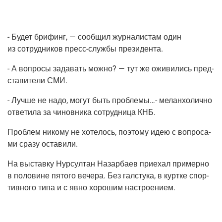
- Будет бри­финг, — сооб­щил жур­на­ли­стам один
из сотруд­ни­ков
пресс-служ­бы
президента.
- А вопро­сы зада­вать мож­но? — тут же ожи­ви­лись пред­
ста­ви­те­ли СМИ.
- Луч­ше не надо, могут быть про­бле­мы…- мелан­хо­лич­но
отве­ти­ла за чинов­ни­ка сотруд­ни­ца КНБ.
Про­блем нико­му не хоте­лось, поэто­му идею с вопро­са­
ми сра­зу оставили.
На выстав­ку Нур­сул­тан Назар­ба­ев при­е­хал при­мер­но
в поло­вине пято­го вече­ра. Без гал­сту­ка, в курт­ке спор­
тив­но­го типа и с явно хоро­шим настроением.