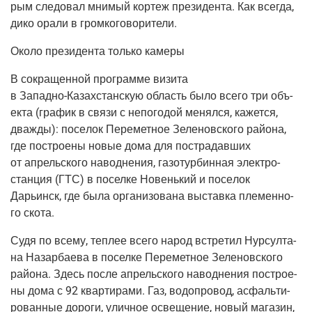
рым сле­до­вал мни­мый кор­теж пре­зи­ден­та. Как все­гда,
дико ора­ли в громкоговорители.
Око­ло пре­зи­ден­та толь­ко камеры
В сокра­щен­ной про­грам­ме визи­та
в
Запад­но-Казах­стан­скую
область было все­го три объ­
ек­та
(гра­фик
в свя­зи с непо­го­дой менял­ся, кажет­ся,
два­жды): посе­лок Пере­мет­ное Зеле­нов­ско­го рай­о­на,
где постро­е­ны новые дома для постра­дав­ших
от апрель­ско­го навод­не­ния, газо­тур­бин­ная элек­тро­
стан­ция
(ГТС
) в посел­ке Новень­кий и посе­лок
Дарьинск, где была орга­ни­зо­ва­на выстав­ка пле­мен­но­
го скота.
Судя по все­му, теп­лее все­го народ встре­тил Нур­сул­та­
на Назар­ба­е­ва в посел­ке Пере­мет­ное Зеле­нов­ско­го
рай­о­на. Здесь после апрель­ско­го навод­не­ния постро­е­
ны дома с 92 квар­ти­ра­ми. Газ, водо­про­вод, асфаль­ти­
ро­ван­ные доро­ги, улич­ное осве­ще­ние, новый мага­зин,