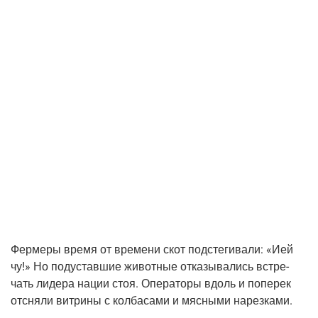
Фер­ме­ры вре­мя от вре­ме­ни скот под­сте­ги­ва­ли: «Ией
чу!» Но подустав­шие живот­ные отка­зы­ва­лись встре­
чать лиде­ра нации стоя. Опе­ра­то­ры вдоль и попе­рек
отсня­ли вит­ри­ны с кол­ба­са­ми и мяс­ны­ми нарезками.