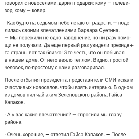
гово­рил с ново­се­ла­ми, дарил подар­ки: кому — теле­ви­
зор, кому — ковер.
- Как буд­то на седь­мом небе летаю от радо­сти, — поде­
ли­лась сво­и­ми впе­чат­ле­ни­я­ми Вар­ва­ра Суе­ти­на.
— Мы пере­жи­ли не одно навод­не­ние, но ни разу помо­
щи не полу­ча­ли. Да еще пер­вый раз уви­де­ли пре­зи­ден­
та стра­ны вот так близ­ко! Это честь, что он побы­вал
в нашем доме. От него вея­ло теп­лом. Вид­но, про­стой
чело­век,
по-про­сто­му
с нами разговаривал.
После отбы­тия пре­зи­ден­та пред­ста­ви­те­ли СМИ иска­ли
счаст­ли­вых ново­се­лов, что­бы взять интер­вью. В одном
из домов пил чай аким Зеле­нов­ско­го рай­о­на Гай­са
Капаков.
- А у вас какие впе­чат­ле­ния? — спро­си­ли мы гла­ву
района.
- Очень хоро­шие, — отве­тил Гай­са Капа­ков. — После