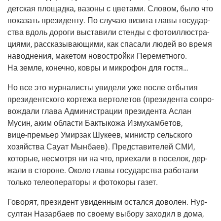
дет­ская пло­щад­ка, вазо­ны с цве­та­ми. Сло­вом, было что
пока­зать пре­зи­ден­ту. По слу­чаю визи­та гла­вы госу­дар­
ства вдоль доро­ги выста­ви­ли стен­ды с фото­ил­лю­стра­
ци­я­ми, рас­ска­зы­ва­ю­щи­ми, как спа­са­ли людей во вре­мя
навод­не­ния, маке­том новострой­ки Пере­мет­но­го.
На зем­ле, конеч­но, ков­ры и мик­ро­фон для гостя…
Но все это жур­на­ли­сты уви­де­ли уже после отбы­тия
пре­зи­дент­ско­го кор­те­жа вер­то­ле­тов
(пре­зи­ден­та
сопро­
вож­да­ли гла­ва Адми­ни­стра­ции пре­зи­ден­та Аслан
Мусин, аким обла­сти Бак­ты­ко­жа Изму­хам­бе­тов,
вице-пре­мьер
Умир­зак Шуке­ев, министр сель­ско­го
хозяй­ства Сау­ат Мын­ба­ев). Пред­ста­ви­те­лей СМИ,
кото­рые, несмот­ря ни на что, при­е­ха­ли в посе­лок, дер­
жа­ли в сто­роне. Око­ло гла­вы госу­дар­ства рабо­та­ли
толь­ко теле­о­пе­ра­то­ры и фото­ко­ры газет.
Гово­рят, пре­зи­дент уви­ден­ным остал­ся дово­лен. Нур­
сул­тан Назар­ба­ев по сво­е­му выбо­ру захо­дил в дома,