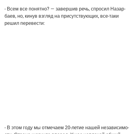
- Всем все понят­но? — завер­шив речь, спро­сил Назар­
ба­ев, но, кинув взгляд на при­сут­ству­ю­щих,
все-таки
решил перевести:
- В этом году мы отме­ча­ем
20-летие
нашей неза­ви­си­мо­