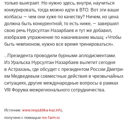
толь­ко выиг­ра­ет. Но нуж­но здесь, внут­ри, научить­ся
кон­ку­ри­ро­вать, тогда мож­но идти в ВТО. Вот эти ваши
кол­ба­сы — чем они хуже по каче­ству? Ничем, но цена
долж­на быть кон­ку­рент­ной, то есть ниже, — завер­шил
свою речь Нур­сул­тан Назар­ба­ев и тут же доба­вил,
изоб­ра­зив упраж­не­ние по нака­чи­ва­нию мышц: «Что­бы
быть чем­пи­о­ном, нуж­но все вре­мя тренироваться».
…Пре­зи­ден­та про­во­ди­ли бур­ны­ми апло­дис­мен­та­ми.
Из Ураль­ска Нур­сул­тан Назар­ба­ев выле­тит сего­дня
в Аст­ра­хань, где обсу­дит с пре­зи­ден­том Рос­сии Дмит­ри­
ем Мед­ве­де­вым сов­мест­ные дей­ствия в чрез­вы­чай­ных
ситу­а­ци­ях, дру­гие меж­ду­на­род­ные вопро­сы в рам­ках
VIII Фору­ма меж­ре­ги­о­наль­но­го сотрудничества.
Источ­ник:
www.respublika-kaz.info
,
полу­че­но с помо­щью
rss-farm.ru