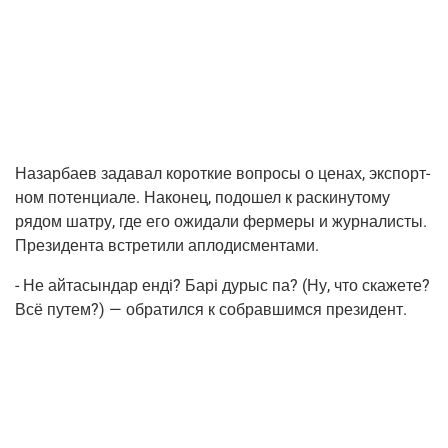
Назар­ба­ев зада­вал корот­кие вопро­сы о ценах, экс­порт­
ном потен­ци­а­ле. Нако­нец, подо­шел к рас­ки­ну­то­му
рядом шат­ру, где его ожи­да­ли фер­ме­ры и жур­на­ли­сты.
Пре­зи­ден­та встре­ти­ли аплодисментами.
- Не айта­сын­дар ендi? Барi дурыс па?
(Ну
, что ска­же­те?
Всё путем?) — обра­тил­ся к собрав­шим­ся президент.