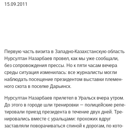
15.09.2011
Первую часть визи­та в Запад­но-Казах­стан­скую область
Нур­сул­тан Назар­ба­ев про­вел, как мы уже сооб­ща­ли,
без сопро­вож­де­ния прес­сы. Но к пяти часам вече­ра
сре­ды ситу­а­ция изме­ни­лась: все жур­на­ли­сты мог­ли
наблю­дать посе­ще­ние пре­зи­ден­том выстав­ки пле­мен­
но­го ско­та в посел­ке Дарьинск.
Нур­сул­тан Назар­ба­ев при­ле­тел в Уральск вче­ра утром.
До это­го в горо­де шли тре­ни­ров­ки — поли­цей­ские репе­
ти­ро­ва­ли при­езд пре­зи­ден­та в тече­ние двух дней. Тре­
ни­ро­ва­лись вме­сте с ураль­ца­ми: про­хо­жих вдруг
застав­ля­ли пово­ра­чи­вать­ся спи­ной к доро­гам, по кото­