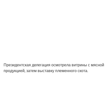
Пре­зи­дент­ская деле­га­ция осмот­ре­ла вит­ри­ны с мяс­ной
про­дук­ци­ей, затем выстав­ку пле­мен­но­го скота.