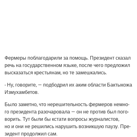
Фер­ме­ры побла­го­да­ри­ли за помощь. Пре­зи­дент ска­зал
речь на госу­дар­ствен­ном язы­ке, после чего пред­ло­жил
выска­зать­ся кре­стья­нам, но те замешкались.
- Ну, гово­ри­те, — под­бод­рил их аким обла­сти Бак­ты­ко­жа
Измухамбетов.
Было замет­но, что нере­ши­тель­ность фер­ме­ров немно­
го пре­зи­ден­та разо­ча­ро­ва­ла — он не про­тив был пого­
во­рить. Тут были бы кста­ти вопро­сы жур­на­ли­стов,
но и они не реши­лись нару­шить воз­ник­шую пау­зу. Пре­
зи­дент про­дол­жил сам.