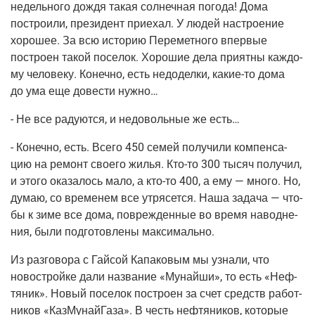
недель­но­го дождя такая сол­неч­ная пого­да! Дома
постро­и­ли, пре­зи­дент при­е­хал. У людей настро­е­ние
хоро­шее. За всю исто­рию Пере­мет­но­го впер­вые
постро­ен такой посе­лок. Хоро­шие дела при­ят­ны каж­до­
му чело­ве­ку. Конеч­но, есть недо­дел­ки,
какие-то
дома
до ума еще дове­сти нужно…
- Не все раду­ют­ся, и недо­воль­ные же есть…
- Конеч­но, есть. Все­го 450 семей полу­чи­ли ком­пен­са­
цию на ремонт сво­е­го жилья.
Кто-то
300 тысяч полу­чил,
и это­го ока­за­лось мало, а
кто-то
400, а ему — мно­го. Но,
думаю, со вре­ме­нем все утря­сет­ся. Наша зада­ча — что­
бы к зиме все дома, повре­жден­ные во вре­мя навод­не­
ния, были под­го­тов­ле­ны максимально.
Из раз­го­во­ра с Гай­сой Капа­ко­вым мы узна­ли, что
новострой­ке дали назва­ние «Мунай­ши», то есть «Неф­
тя­ник». Новый посе­лок постро­ен за счет средств работ­
ни­ков «Каз­Му­най­Га­за». В честь неф­тя­ни­ков, кото­рые