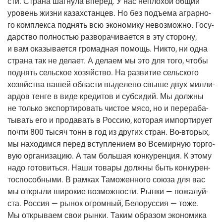
сти. Стра­на шаг­ну­ла впе­ред. У нас непло­хой общий
уро­вень жиз­ни казах­стан­цев. Но без подъ­ема аграр­но­
го ком­плек­са под­нять всю эко­но­ми­ку невоз­мож­но. Госу­
дар­ство пол­но­стью раз­во­ра­чи­ва­ет­ся в эту сто­ро­ну,
и вам ока­зы­ва­ет­ся гро­мад­ная помощь. Никто, ни одна
стра­на так не дела­ет. А дела­ем мы это для того, что­бы
под­нять сель­ское хозяй­ство. На раз­ви­тие сель­ско­го
хозяй­ства вашей обла­сти выде­ле­но свы­ше двух мил­ли­
ар­дов тен­ге в виде кре­ди­тов и суб­си­дий. Мы долж­ны
не толь­ко экс­пор­ти­ро­вать чистое мясо, но и пере­ра­ба­
ты­вать его и про­да­вать в Рос­сию, кото­рая импор­ти­ру­ет
почти 800 тысяч тонн в год из дру­гих стран.
Во-вто­рых
,
мы нахо­дим­ся перед вступ­ле­ни­ем во Все­мир­ную тор­го­
вую орга­ни­за­цию. А там боль­шая кон­ку­рен­ция. К это­му
надо гото­вить­ся. Наши това­ры долж­ны быть кон­ку­рен­
то­спо­соб­ны­ми. В рам­ках Тамо­жен­но­го сою­за для вас
мы откры­ли широ­кие воз­мож­но­сти. Рын­ки — пожа­луй­
ста. Рос­сия — рынок огром­ный, Бело­рус­сия — тоже.
Мы откры­ва­ем свои рын­ки. Таким обра­зом эко­но­ми­ка