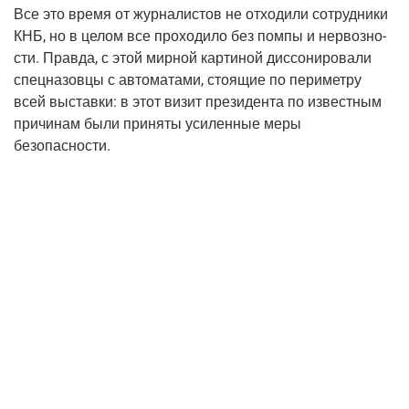
Все это вре­мя от жур­на­ли­стов не отхо­ди­ли сотруд­ни­ки
КНБ, но в целом все про­хо­ди­ло без пом­пы и нер­воз­но­
сти. Прав­да, с этой мир­ной кар­ти­ной дис­со­ни­ро­ва­ли
спец­на­зов­цы с авто­ма­та­ми, сто­я­щие по пери­мет­ру
всей выстав­ки: в этот визит пре­зи­ден­та по извест­ным
при­чи­нам были при­ня­ты уси­лен­ные меры
безопасности.