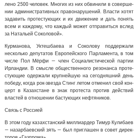
ле­но 2500 чело­век. Мно­гих из них обви­ни­ли в совер­ше­
нии адми­ни­стра­тив­ных пра­во­на­ру­ше­ний. Вла­сти хотят
зада­вить про­те­сту­ю­щих и их дви­же­ние и дать понять
всем и каж­до­му, что каж­дый может отпра­вить­ся вслед
за Ната­льей Соколовой».
Кур­ма­но­ва, Уктеш­ба­е­ва и Соко­ло­ву под­дер­жа­ли
несколь­ко депу­та­тов Евро­пей­ско­го Пар­ла­мен­та, в том
чис­ле Пол Мёр­фи — член Соци­а­ли­сти­че­ской пар­тии
Ирлан­дии. В смыс­ле обще­ствен­но­го резо­нан­са про­те­
сту­ю­щие одер­жа­ли круп­ней­шую на сего­дняш­ний день
побе­ду, когда рок-звез­да Стинг летом отме­нил свой кон­
церт в Казах­стане в знак про­те­ста про­тив дей­ствий
вла­стей в отно­ше­нии басту­ю­щих нефтяников.
Связь с Россией
В этом году казах­стан­ский мил­ли­ар­дер Тимур Кули­ба­ев
— назар­ба­ев­ский зять — был при­гла­шен в совет дирек­
то­ров «Газ­про­ма».