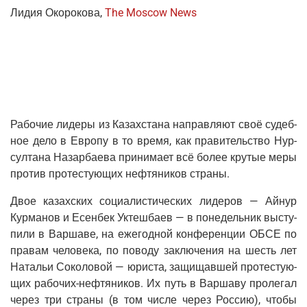
Лидия Око­ро­ко­ва,
The Moscow News
Рабо­чие лиде­ры из Казах­ста­на направ­ля­ют своё судеб­
ное дело в Евро­пу в то вре­мя, как пра­ви­тель­ство Нур­
сул­та­на Назар­ба­е­ва при­ни­ма­ет всё более кру­тые меры
про­тив про­те­сту­ю­щих неф­тя­ни­ков страны.
Двое казах­ских соци­а­ли­сти­че­ских лиде­ров — Айнур
Кур­ма­нов и Есен­бек Уктеш­ба­ев — в поне­дель­ник высту­
пи­ли в Вар­ша­ве, на еже­год­ной кон­фе­рен­ции ОБСЕ по
пра­вам чело­ве­ка, по пово­ду заклю­че­ния на шесть лет
Ната­льи Соко­ло­вой — юри­ста, защи­щав­шей про­те­сту­ю­
щих рабо­чих-неф­тя­ни­ков. Их путь в Вар­ша­ву про­ле­гал
через три стра­ны (в том чис­ле через Рос­сию), что­бы