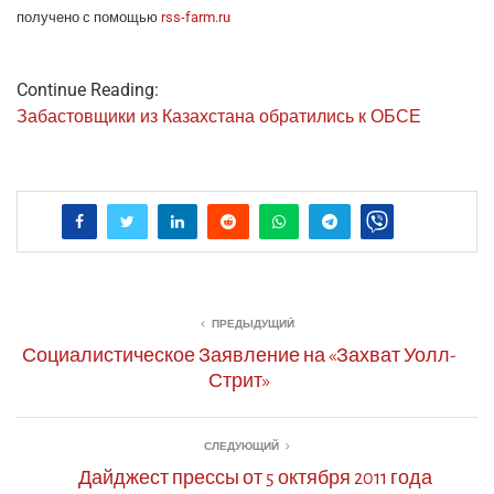
полу­че­но с помо­щью
rss-farm.ru
Continue Reading:
Заба­стов­щи­ки из Казах­ста­на обра­ти­лись к ОБСЕ
ПРЕДЫДУЩИЙ
Социалистическое Заявление на «Захват Уолл-
Стрит»
СЛЕДУЮЩИЙ
Дайджест прессы от 5 октября 2011 года