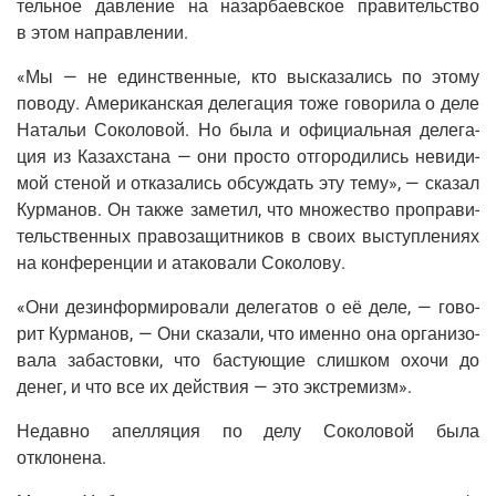
тель­ное дав­ле­ние на назар­ба­ев­ское пра­ви­тель­ство
в этом направлении.
«Мы — не един­ствен­ные, кто выска­за­лись по это­му
пово­ду. Аме­ри­кан­ская деле­га­ция тоже гово­ри­ла о деле
Ната­льи Соко­ло­вой. Но была и офи­ци­аль­ная деле­га­
ция из Казах­ста­на — они про­сто отго­ро­ди­лись неви­ди­
мой сте­ной и отка­за­лись обсуж­дать эту тему», — ска­зал
Кур­ма­нов. Он так­же заме­тил, что мно­же­ство про­пра­ви­
тель­ствен­ных пра­во­за­щит­ни­ков в сво­их выступ­ле­ни­ях
на кон­фе­рен­ции и ата­ко­ва­ли Соколову.
«Они дез­ин­фор­ми­ро­ва­ли деле­га­тов о её деле, — гово­
рит Кур­ма­нов, — Они ска­за­ли, что имен­но она орга­ни­зо­
ва­ла заба­стов­ки, что басту­ю­щие слиш­ком охо­чи до
денег, и что все их дей­ствия — это экстремизм».
Недав­но апел­ля­ция по делу Соко­ло­вой была
отклонена.