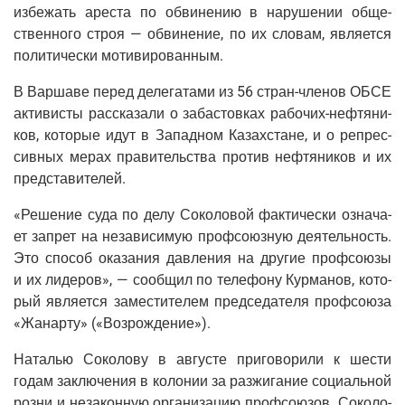
избе­жать аре­ста по обви­не­нию в нару­ше­нии обще­
ствен­но­го строя — обви­не­ние, по их сло­вам, явля­ет­ся
поли­ти­че­ски мотивированным.
В Вар­ша­ве перед деле­га­та­ми из 56 стран-чле­нов ОБСЕ
акти­ви­сты рас­ска­за­ли о заба­стов­ках рабо­чих-неф­тя­ни­
ков, кото­рые идут в Запад­ном Казах­стане, и о репрес­
сив­ных мерах пра­ви­тель­ства про­тив неф­тя­ни­ков и их
представителей.
«Реше­ние суда по делу Соко­ло­вой фак­ти­че­ски озна­ча­
ет запрет на неза­ви­си­мую проф­со­юз­ную дея­тель­ность.
Это спо­соб ока­за­ния дав­ле­ния на дру­гие проф­со­ю­зы
и их лиде­ров», — сооб­щил по теле­фо­ну Кур­ма­нов, кото­
рый явля­ет­ся заме­сти­те­лем пред­се­да­те­ля проф­со­ю­за
«Жанар­ту» («Воз­рож­де­ние»).
Ната­лью Соко­ло­ву в авгу­сте при­го­во­ри­ли к шести
годам заклю­че­ния в коло­нии за раз­жи­га­ние соци­аль­ной
роз­ни и неза­кон­ную орга­ни­за­цию проф­со­ю­зов. Соко­ло­