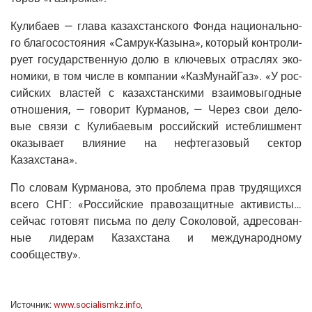
Кули­ба­ев — гла­ва казах­стан­ско­го Фон­да наци­о­наль­но­
го бла­го­со­сто­я­ния «Самрук-Казы­на», кото­рый кон­тро­ли­
ру­ет госу­дар­ствен­ную долю в клю­че­вых отрас­лях эко­
но­ми­ки, в том чис­ле в ком­па­нии «Каз­Му­най­Газ». «У рос­
сий­ских вла­стей с казах­стан­ски­ми вза­и­мо­вы­год­ные
отно­ше­ния, — гово­рит Кур­ма­нов, — Через свои дело­
вые свя­зи с Кули­ба­е­вым рос­сий­ский истеб­лиш­мент
ока­зы­ва­ет вли­я­ние на неф­те­га­зо­вый сек­тор
Казахстана».
По сло­вам Кур­ма­но­ва, это про­бле­ма прав тру­дя­щих­ся
все­го СНГ: «Рос­сий­ские пра­во­за­щит­ные акти­ви­сты…
сей­час гото­вят пись­ма по делу Соко­ло­вой, адре­со­ван­
ные лиде­рам Казах­ста­на и меж­ду­на­род­но­му
сообществу».
Источ­ник:
www.socialismkz.info
,