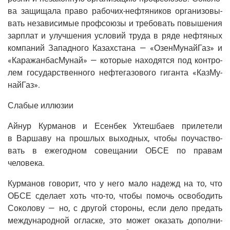
ва защи­ща­ла пра­во рабо­чих-неф­тя­ни­ков орга­ни­зо­вы­
вать неза­ви­си­мые проф­со­ю­зы и тре­бо­вать повы­ше­ния
зар­плат и улуч­ше­ния усло­вий тру­да в ряде неф­тя­ных
ком­па­ний Запад­но­го Казах­ста­на — «Озен­Му­най­Газ» и
«Кара­жан­бас­Му­най» — кото­рые нахо­дят­ся под кон­тро­
лем госу­дар­ствен­но­го неф­те­га­зо­во­го гиган­та «Каз­Му­
най­Газ».
Сла­бые иллюзии
Айнур Кур­ма­нов и Есен­бек Уктеш­ба­ев при­ле­те­ли
в Вар­ша­ву на про­шлых выход­ных, что­бы поучаст­во­
вать в еже­год­ном сове­ща­нии ОБСЕ по пра­вам
человека.
Кур­ма­нов гово­рит, что у него мало надежд на то, что
ОБСЕ сде­ла­ет хоть что-то, что­бы помочь осво­бо­дить
Соко­ло­ву — но, с дру­гой сто­ро­ны, если дело пре­дать
меж­ду­на­род­ной оглас­ке, это может ока­зать допол­ни­