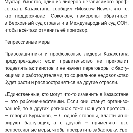
Мух­тар Умбе­тов, один из лиде­ров неза­ви­си­мо­го проф­
со­ю­за в Казах­стане, сооб­щил «Moscow News», что те,
кто под­дер­жи­ва­ет Соко­ло­ву, наме­ре­ны обра­тить­ся
в Вер­хов­ный суд стра­ны и в Меж­ду­на­род­ный суд ООН,
что­бы всё-таки отме­нить её приговор.
Репрес­сив­ные меры
Пра­во­за­щит­ни­ки и проф­со­юз­ные лиде­ры Казах­ста­на
пре­ду­пре­жда­ют: если пра­ви­тель­ство не пре­кра­тит
подав­лять акти­ви­стов и не нач­нет пере­го­во­ры с басту­
ю­щи­ми и рабо­то­да­те­ля­ми, то соци­аль­ное недо­воль­ство
будет рас­ти и рас­про­стра­нять­ся на дру­гие отрасли.
«Един­ствен­ные, кто могут что-то изме­нить в Казах­стане
— это рабо­чие-неф­тя­ни­ки. Если они ста­нут орга­ни­зо­
ван­ней, то в дру­гих реги­о­нах тоже нач­нут­ся про­те­сты,
— гово­рит Кур­ма­нов, — С одной сто­ро­ны, вла­сти игно­
ри­ру­ют басту­ю­щих, а с дру­гой — при­ме­ня­ют все
репрес­сив­ные меры, что­бы пре­кра­тить заба­стов­ку. Уво­