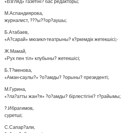
«Взгляд» газетіні? бас редакторы;
М.Аспандиярова,
жур­на­лист, ???ы??ор?аушы;
Б.Атабаев,
«А?сарай» мюзикл-теат­ры­ны? к?ркемдік жетекшісі;-
Ж.Мамай,
«Рух пен тіл» клу­бы­ны? жетекшісі;
Б.Т?менова,
«Аман-сау­лы?» ?о?амды? ?оры­ны? президенті;
М.Гурина,
«?ла?атты жан?я» ?о?амды? бір­ле­сті­гіні? т?райымы;
?.Ибра­ги­мов,
суретші;
С.Сапар?али,