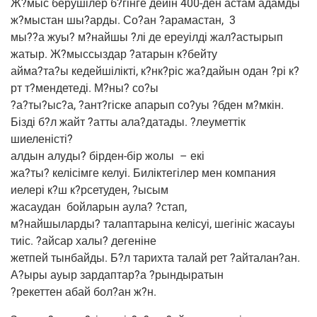
Ж?мыс беру­шілер б?гінге дей­ін 400-ден астам адамды
ж?мыстан шы?арды. Со?ан ?ара­ма­стан,
3
мы??а жуы? м?найшы ?лі де ере­уіл­ді жал?астырып
жатыр. Ж?мыссыздар ?ата­рын к?бейту
айма?та?ы кедей­шілік­ті, к?нк?ріс жа?дайын одан ?рі к?
рт т?мендетеді. М?ны? со?ы
?а?ты?ыс?а, ?ант?гіске апа­рып со?уы ?бден м?мкін.
Бізді б?л жайт ?атты ала?датады. ?леумет­тік
шиеленісті?
алдын алу­ды? бір­ден-бір жолы
– екі
жа?ты? келісім­ге келуі. Билік­те­гілер мен ком­па­ния
иелері к?ш к?рсетуден, ?ысым
жаса­удан
бой­ла­рын аула? ?стап,
м?найшыларды? талап­та­ры­на келі­суі, шегініс жаса­уы
тиіс. ?айсар халы? дегеніне
жет­пей тын­бай­ды. Б?л тарих­та талай рет ?айталан?ан.
А?ыры ауыр зардаптар?а ?рын­ды­ра­тын
?рекет­тен абай бол?ан ж?н.