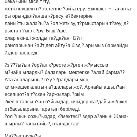
бека?ыны місе т?ту,
жетіс­пе­ушілік­ті? жете­гіне ?айта еру. Екін­шісі
– талап­та­
ры орындал?анша к?ресу, е?бектеріне
лайы?ты жала?ы?а ?ол жет­кі­зу, т?рмыстарын т?зеу, д?
рыстап ?мір с?ру. Бізді?ше,
олар екін­ші жол­ды та?да?ан.
Б?л
рай­ла­ры­нан ?айт деп айту?а бізді? ары­мыз бар­май­ды.
?здері шешеді.
?з ???ы?ын ?ор?ап к?ресте ж?рген ж?мыссыз
м?найшыларды? бала­ла­ры мек­теп­ке ?алай бар­ма??
Ата-ана­ла­ры­ны? о?у ??рал­да­ры мен
киім-кешек ала­тын а?шалары жо?. Арнайы ашыл?ан
есепшот?а т?скен ?аржы­лар, ?ркім
?келіп тапсыр?ан б?йымдар, киім­дер жа?дайы м?шкіл
отба­сы­ла­ры­на тара­тып беріледі.
?ол ?шын созы?ыздар, к?мектесі?іздер а?айын! Жана­
шыр­лы? таны­тайы?, отандастар!
Ма??ыстауда?ы