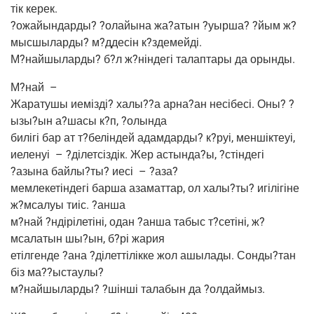
тік керек.
?ожай­ын­дар­ды? ?олай­ы­на жа?атын ?уыр­ша? ?йым ж?
мысшыларды? м?ддесін к?здемейді.
М?найшыларды? б?л ж?ніндегі талап­та­ры да орынды.
М?най
–
Жара­ту­шы иемізді? халы??а арна?ан несі­бесі. Оны? ?
ызы?ын а?шасы к?п, ?олын­да
билі­гі бар ат т?беліндей адам­дар­ды? к?руі, мен­шік­те­уі,
иеле­нуі
– ?ділет­сіздік. Жер астында?ы, ?стін­де­гі
?азы­на байлы?ты? иесі
– ?аза?
мем­ле­кетін­де­гі бар­ша аза­мат­тар, ол халы?ты? игілі­гіне
ж?мсалуы тиіс. ?анша
м?най ?ндірілетіні, одан ?анша табыс т?сетіні, ж?
мсалатын шы?ын, б?рі жария
етіл­ген­де ?ана ?ділет­тілік­ке жол ашы­ла­ды. Сонды?тан
біз ма??ыстаулы?
м?найшыларды? ?шін­ші тала­бын да ?олдай­мыз.