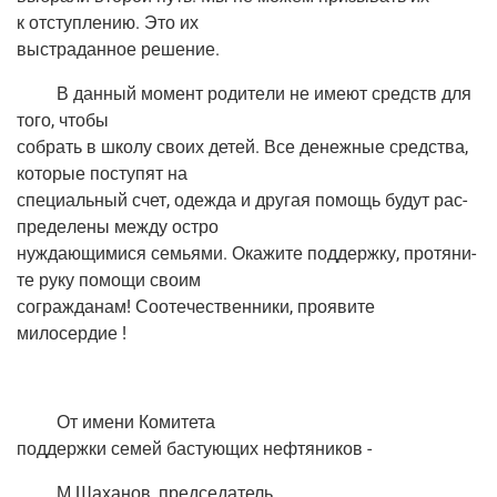
к отступ­ле­нию. Это их
выстра­дан­ное решение.
В дан­ный момент роди­те­ли не име­ют средств для
того, чтобы
собрать в шко­лу сво­их детей. Все денеж­ные сред­ства,
кото­рые посту­пят на
спе­ци­аль­ный счет, одеж­да и дру­гая помощь будут рас­
пре­де­ле­ны меж­ду остро
нуж­да­ю­щи­ми­ся семья­ми. Ока­жи­те под­держ­ку, про­тя­ни­
те руку помо­щи своим
сограж­да­нам! Сооте­че­ствен­ни­ки, про­яви­те
милосердие !
От име­ни Комитета
под­держ­ки семей басту­ю­щих нефтяников -
М.Шаханов, пред­се­да­тель