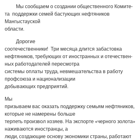
Мы сооб­ща­ем о созда­нии обще­ствен­но­го Коми­те­
та
под­держ­ки семей басту­ю­щих неф­тя­ни­ков
Мангыстауской
области.
Доро­гие
сооте­че­ствен­ни­ки!
Три меся­ца длит­ся забастовка
неф­тя­ни­ков, тре­бу­ю­щих от ино­стран­ных и оте­че­ствен­
ных рабо­то­да­те­лей пересмотра
систе­мы опла­ты тру­да, невме­ша­тель­ства в рабо­ту
проф­со­ю­за и национализации
добы­ва­ю­щих предприятий.
Мы
при­зы­ва­ем вас ока­зать под­держ­ку семьям неф­тя­ни­ков,
кото­рые не наме­ре­ны больше
тер­петь про­из­вол хозя­ев. На экс­пор­те «чер­но­го золо­та»
нажи­ва­ют­ся ино­стран­цы, а
люди, созда­ю­щие осно­ву эко­но­ми­ки стра­ны, рабо­та­ют