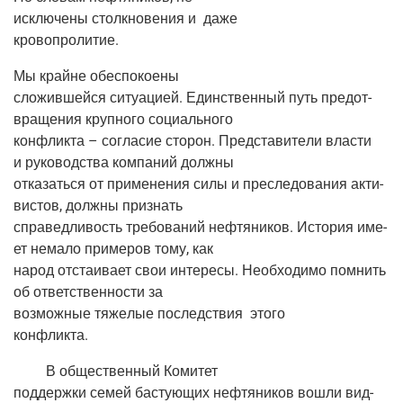
исклю­че­ны столк­но­ве­ния и
даже
кровопролитие.
Мы крайне обеспокоены
сло­жив­шей­ся ситу­а­ци­ей. Един­ствен­ный путь предот­
вра­ще­ния круп­но­го социального
кон­флик­та – согла­сие сто­рон. Пред­ста­ви­те­ли вла­сти
и руко­вод­ства ком­па­ний должны
отка­зать­ся от при­ме­не­ния силы и пре­сле­до­ва­ния акти­
ви­стов, долж­ны признать
спра­вед­ли­вость тре­бо­ва­ний неф­тя­ни­ков. Исто­рия име­
ет нема­ло при­ме­ров тому, как
народ отста­и­ва­ет свои инте­ре­сы. Необ­хо­ди­мо пом­нить
об ответ­ствен­но­сти за
воз­мож­ные тяже­лые послед­ствия
это­го
конфликта.
В обще­ствен­ный Коми­тет
под­держ­ки семей басту­ю­щих неф­тя­ни­ков вошли вид­