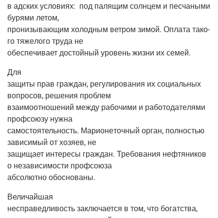
в адских усло­ви­ях:
под паля­щим солн­цем и пес­ча­ны­ми
буря­ми летом,
про­ни­зы­ва­ю­щим холод­ным вет­ром зимой. Опла­та тако­
го тяже­ло­го тру­да не
обес­пе­чи­ва­ет достой­ный уро­вень жиз­ни их семей.
Для
защи­ты прав граж­дан, регу­ли­ро­ва­ния их соци­аль­ных
вопро­сов, реше­ния проблем
вза­и­мо­от­но­ше­ний меж­ду рабо­чи­ми и рабо­то­да­те­ля­ми
проф­со­ю­зу нужна
само­сто­я­тель­ность. Мари­о­не­точ­ный орган, пол­но­стью
зави­си­мый от хозя­ев, не
защи­ща­ет инте­ре­сы граж­дан. Тре­бо­ва­ния неф­тя­ни­ков
о неза­ви­си­мо­сти профсоюза
абсо­лют­но обоснованы.
Вели­чай­шая
неспра­вед­ли­вость заклю­ча­ет­ся в том, что богат­ства,