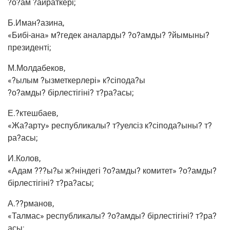
?о?ам ?айрат­кері;
Б.Иман?азина,
«Бибі-ана» м?гедек ана­лар­ды? ?о?амды? ?йымы­ны?
президенті;
М.Молдабеков,
«?ылым ?ызмет­кер­лері» к?сіпода?ы
?о?амды? бір­ле­сті­гіні? т?ра?асы;
Е.?ктешбаев,
«Жа?арту» рес­пуб­ли­ка­лы? т?уелсіз к?сіпода?ыны? т?
ра?асы;
И.Колов,
«Адам ???ы?ы ж?ніндегі ?о?амды? коми­тет» ?о?амды?
бір­ле­сті­гіні? т?ра?асы;
А.??рманов,
«Тал­мас» рес­пуб­ли­ка­лы? ?о?амды? бір­ле­сті­гіні? т?ра?
асы;