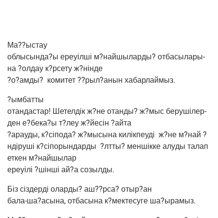
Ма??ыстау
облысында?ы ере­уіл­ші м?найшыларды? отба­сы­ла­ры­
на ?олдау к?рсету ж?нінде
?о?амды?
коми­тет ??рыл?анын хабарлаймыз.
?ымбат­ты
отан­дастар!
Шетел­дік ж?не отан­ды? ж?мыс беру­шілер­
ден е?бека?ы т?леу ж?йесін ?айта
?ара­уды, к?сіпода? ж?мысына килік­пе­уді
ж?не м?най ?
ндіру­ші к?сіпорындарды
?лтты? мен­шік­ке алу­ды талап
еткен м?найшылар
ере­уілі ?шін­ші ай?а созылды.
Біз сіз­дер­ді олар­ды? аш??рса? отыр?ан
бала-ша?асына, отба­сы­на к?мектесуге ша?ырамыз.