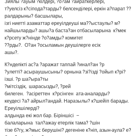
Зия­лы ?ауым ?кіл­дері, ?о?ам ?айрат­кер­лері,
т?уелсіз к?сіпода?тарды? бел­сен­ділері, еркін а?парат ??
рал­да­ры­ны? басшылары,
ізгі ниет­ті аза­мат­тар ере­уіл­де­уші ма??ыстаулы? м?
найшыларды? ашы?а баста?ан отба­сы­ла­ры­на
к?мек
к?рсету ж?нінде ?о?амды? комитет
??рды?.
О?ан ?осы­ла­мын деушілер­ге есік
ашы?.
К?нделікті ас?а ?ара­жат тап­пай ?инал?ан ?р
?улет­ті? асы­ра­у­шы­сы­ны? орны­на ?зі?ізді ?ойып к?рі?
ізші. ?р ша?ыра?ты
?міт­сіздік,
шара­сызды?, ?рей
биле­ген.
?асірет­тен
к?рсінген
ата-ана­лар­ды?
кеудесі ?а? айрыл?андай. Нара­зы­лы? к?шейіп бара­ды.
Ереуілшілерді?
алдын­да екі жол бар. Бірін­шісі
–
бала­ла­ры­на
тал?ажау етер­лік тама? ?шін
тізе б?гу, ж?мыс беру­шіні? дегеніне к?ніп, азын-аула? е?