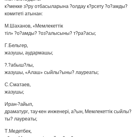
к?мекке з?ру отба­сы­ла­ры­на ?олдау к?рсету ?о?амды?
коми­теті атынан:
М.Шаханов, «Мем­ле­кет­тік
тіл» ?о?амды? ?оз?алысыны? т?ра?асы;
Г.Бельгер,
жазу­шы, аудармашы;
?.?абыш?лы,
жазу­шы, «Алаш» сыйлы?ыны? лауреаты;
С.Сматаев,
жазушы;
Иран-?айып,
дра­ма­тург, тау-кен инже­нері, а?ын, Мем­ле­кет­тік сыйлы?
ты? лауреаты;
Т.Медетбек,