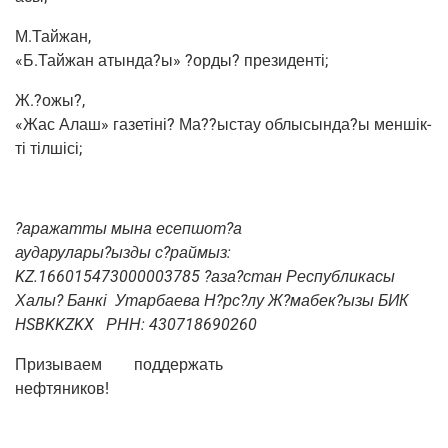
М.Тайжан,
«Б.Тайжан атында?ы» ?орды? президенті;
Ж.?ожы?,
«Жас Алаш» газетіні? Ма??ыстау облысында?ы мен­шік­
ті тілшісі;
?ара­жат­ты мына есепшот?а
аударулары?ызды с?раймыз:
KZ.166015473000003785 ?аза?стан Рес­пуб­ли­ка­сы
Халы? Бан­кі
Утар­ба­е­ва Н?рс?лу Ж?мабек?ызы БИК
HSBKKZKX
РНН: 430718690260
При­зы­ва­ем
под­дер­жать
нефтяников!