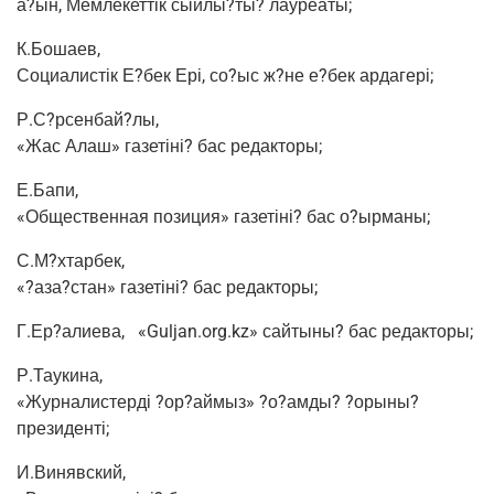
а?ын, Мем­ле­кет­тік сыйлы?ты? лауреаты;
К.Бошаев,
Соци­а­ли­стік Е?бек Ері, со?ыс ж?не е?бек ардагері;
Р.С?рсенбай?лы,
«Жас Алаш» газетіні? бас редакторы;
Е.Бапи,
«Обще­ствен­ная пози­ция» газетіні? бас о?ырманы;
С.М?хтарбек,
«?аза?стан» газетіні? бас редакторы;
Г.Ер?алиева,
«Guljan.org.kz» сай­ты­ны? бас редакторы;
Р.Таукина,
«Жур­на­ли­стер­ді ?ор?аймыз» ?о?амды? ?оры­ны?
президенті;
И.Винявский,