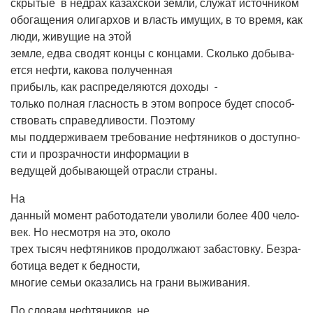
скры­тые
в нед­рах казах­ской зем­ли, слу­жат источником
обо­га­ще­ния оли­гар­хов и власть иму­щих, в то вре­мя, как
люди, живу­щие на этой
зем­ле, едва сво­дят кон­цы с кон­ца­ми. Сколь­ко добы­ва­
ет­ся неф­ти, како­ва полученная
при­быль, как рас­пре­де­ля­ют­ся дохо­ды
-
толь­ко пол­ная глас­ность в этом вопро­се будет спо­соб­
ство­вать спра­вед­ли­во­сти. Поэтому
мы под­дер­жи­ва­ем тре­бо­ва­ние неф­тя­ни­ков о доступ­но­
сти и про­зрач­но­сти инфор­ма­ции в
веду­щей добы­ва­ю­щей отрас­ли страны.
На
дан­ный момент рабо­то­да­те­ли уво­ли­ли более 400 чело­
век. Но несмот­ря на это, около
трех тысяч неф­тя­ни­ков про­дол­жа­ют заба­стов­ку. Без­ра­
бо­ти­ца ведет к бедности,
мно­гие семьи ока­за­лись на гра­ни выживания.
По сло­вам неф­тя­ни­ков, не