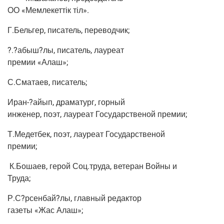
ОО «Мем­ле­кет­тік тіл».
Г.Бельгер, писа­тель, переводчик;
?.?абыш?лы, писа­тель, лауреат
пре­мии «Алаш»;
С.Сматаев, писа­тель;
Иран-?айып, дра­ма­тург, горный
инже­нер, поэт, лау­ре­ат Госу­дар­стве­ной премии;
Т.Медетбек, поэт, лау­ре­ат Государственой
премии;
К.Бошаев, герой Соц.труда, вете­ран Вой­ны и
Труда;
Р.С?рсенбай?лы, глав­ный редактор
газе­ты «Жас Алаш»;