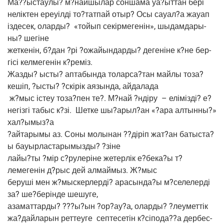
Ма??ыстаулы? м?найшылар сон­ша­ма уа?ыттан бері
нелік­тен ере­уіл­ді то?татпай отыр? Осы сауал?а жау­ап
ізде­сек, олар­ды?
«той­ып секір­ме­генін», шыдам­да­ры­
ны? шегіне
жет­кенін, б?дан ?рі ?ожай­ын­дар­ды? дегеніне к?не бер­
гісі кел­ме­генін к?реміз.
Жаз­ды? ысты? апта­бын­да толарса?тан май­лы тоза?
кешіп, ?ысты? ?скірік аязын­да, айдалада
ж?мыс істеу тоза?пен те?. М?най ?нді­ру
– елі­мізді? е?
негіз­гі табыс к?зі.
Шет­ке шы?арыл?ан «?ара алтын­ны?»
хал?ымыз?а
?айта­ры­мы аз. Соны молы­нан ??діріп жат?ан батыста?
ы бауыр­ла­ста­ры­мы­зды? ?зіне
лайы?ты ?мір с?рулеріне жетер­лік е?бека?ы т?
лемегенін д?рыс дей алмай­мыз. Ж?мыс
беру­ші мен ж?мыскерлерді? арасында?ы м?селелерді
за? ше?берінде шешуге,
аза­мат­тар­ды? ???ы?ын ?ор?ау?а, олар­ды? ?леумет­тік
жа?дайларын рет­те­у­ге
сеп­те­сетін к?сіпода??а дер­бес­