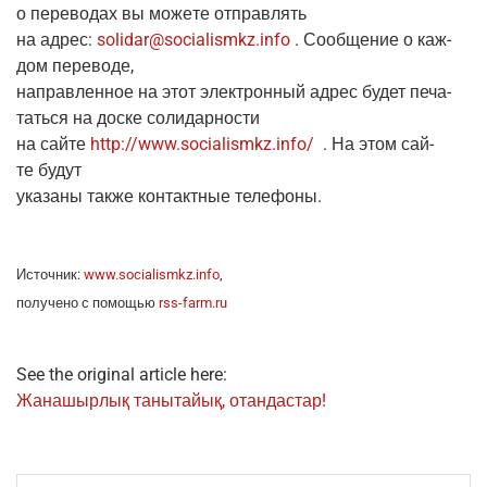
о пере­во­дах вы може­те отправлять
на адрес:
solidar
@
socialismkz
.
info
. Сооб­ще­ние о каж­
дом переводе,
направ­лен­ное на этот элек­трон­ный адрес будет печа­
тать­ся на дос­ке солидарности
на сай­те
http://www.socialismkz.info/
. На этом сай­
те будут
ука­за­ны так­же кон­такт­ные телефоны.
Источ­ник:
www.socialismkz.info
,
полу­че­но с помо­щью
rss-farm.ru
See the original article here:
Жана­шыр­лық таны­тай­ық, отандастар!