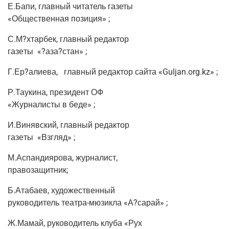
Е.Бапи, глав­ный чита­тель газеты
«Обще­ствен­ная позиция» ;
С.М?хтарбек, глав­ный редактор
газе­ты
«?аза?стан» ;
Г.Ер?алиева,
глав­ный редак­тор сай­та «Guljan.org.kz» ;
Р.Таукина, пре­зи­дент ОФ
«Жур­на­ли­сты в беде» ;
И.Винявский, глав­ный редактор
газе­ты
«Взгляд» ;
М.Аспандиярова, жур­на­лист,
правозащитник;
Б.Атабаев, худо­же­ствен­ный
руко­во­ди­тель теат­ра-мюзик­ла «А?сарай» ;
Ж.Мамай, руко­во­ди­тель клу­ба «Рух