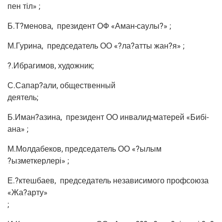
пен тіл» ;
Б.Т?менова,
пре­зи­дент ОФ «Аман-сау­лы?» ;
М.Гурина,
пред­се­да­тель ОО «?ла?атты жан?я» ;
?.Ибра­ги­мов, художник;
С.Сапар?али, обще­ствен­ный
деятель;
Б.Иман?азина,
пре­зи­дент ОО инва­лид-мате­рей «Бибі-
ана» ;
М.Молдабеков, пред­се­да­тель ОО «?ылым
?ызмет­кер­лері» ;
Е.?ктешбаев,
пред­се­да­тель неза­ви­си­мо­го проф­со­ю­за
«Жа?арту»
;