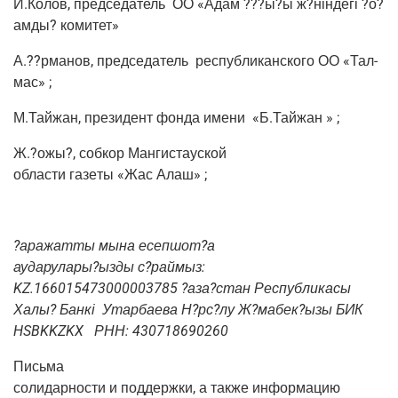
И.Колов, пред­се­да­тель
ОО «Адам ???ы?ы ж?ніндегі ?о?
амды? комитет»
А.??рманов, пред­се­да­тель
рес­пуб­ли­кан­ско­го ОО «Тал­
мас» ;
М.Тайжан, пре­зи­дент фон­да име­ни
«Б.Тайжан » ;
Ж.?ожы?, соб­кор Мангистауской
обла­сти газе­ты «Жас Алаш» ;
?ара­жат­ты мына есепшот?а
аударулары?ызды с?раймыз:
KZ.166015473000003785 ?аза?стан Рес­пуб­ли­ка­сы
Халы? Бан­кі
Утар­ба­е­ва Н?рс?лу Ж?мабек?ызы БИК
HSBKKZKX
РНН: 430718690260
Пись­ма
соли­дар­но­сти и под­держ­ки, а так­же инфор­ма­цию