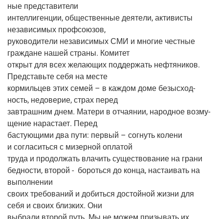
ные представители
интел­ли­ген­ции, обще­ствен­ные дея­те­ли, акти­ви­сты
неза­ви­си­мых профсоюзов,
руко­во­ди­те­ли неза­ви­си­мых СМИ и мно­гие чест­ные
граж­дане нашей стра­ны. Комитет
открыт для всех жела­ю­щих под­дер­жать неф­тя­ни­ков.
Пред­ставь­те себя на месте
кор­миль­цев этих семей – в каж­дом доме безыс­ход­
ность, недо­ве­рие, страх перед
зав­траш­ним днем. Мате­ри в отча­я­нии, народ­ное воз­му­
ще­ние нарас­та­ет. Перед
басту­ю­щи­ми два пути: пер­вый – согнуть коле­ни
и согла­сить­ся с мизер­ной оплатой
тру­да и про­дол­жать вла­чить суще­ство­ва­ние на гра­ни
бед­но­сти, вто­рой -
бороть­ся до кон­ца, наста­и­вать на
выполнении
сво­их тре­бо­ва­ний и добить­ся достой­ной жиз­ни для
себя и сво­их близ­ких. Они
выбра­ли вто­рой путь. Мы не можем при­зы­вать их