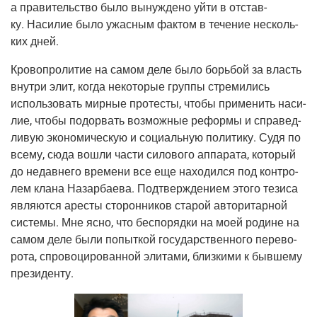
а пра­ви­тель­ство было вынуж­де­но уйти в отстав­
ку. Наси­лие было ужас­ным фак­том в тече­ние несколь­
ких дней.
Кро­во­про­ли­тие на самом деле было борь­бой за власть
внут­ри элит, когда неко­то­рые груп­пы стре­ми­лись
исполь­зо­вать мир­ные про­те­сты, что­бы при­ме­нить наси­
лие, что­бы подо­рвать воз­мож­ные рефор­мы и спра­вед­
ли­вую эко­но­ми­че­скую и соци­аль­ную поли­ти­ку. Судя по
все­му, сюда вошли части сило­во­го аппа­ра­та, кото­рый
до недав­не­го вре­ме­ни все еще нахо­дил­ся под кон­тро­
лем кла­на Назар­ба­е­ва. Под­твер­жде­ни­ем это­го тези­са
явля­ют­ся аре­сты сто­рон­ни­ков ста­рой авто­ри­тар­ной
систе­мы. Мне ясно, что бес­по­ряд­ки на моей родине на
самом деле были попыт­кой госу­дар­ствен­но­го пере­во­
ро­та, спро­во­ци­ро­ван­ной эли­та­ми, близ­ки­ми к быв­ше­му
президенту.