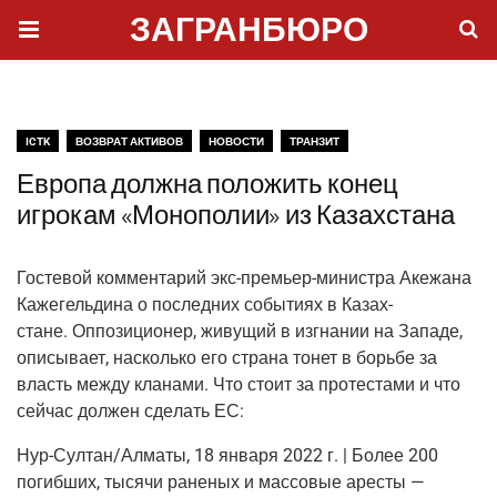
ЗАГРАНБЮРО
ICTK
ВОЗВРАТ АКТИВОВ
НОВОСТИ
ТРАНЗИТ
Европа должна положить конец
игрокам «Монополии» из Казахстана
Госте­вой ком­мен­та­рий экс-пре­мьер-мини­стра Аке­жа­на
Каже­гель­ди­на о послед­них собы­ти­ях в Казах­
стане. Оппо­зи­ци­о­нер, живу­щий в изгна­нии на Запа­де,
опи­сы­ва­ет, насколь­ко его стра­на тонет в борь­бе за
власть меж­ду кла­на­ми. Что сто­ит за про­те­ста­ми и что
сей­час дол­жен сде­лать ЕС:
Нур-Сул­тан/Ал­ма­ты, 18 янва­ря 2022 г. | Более 200
погиб­ших, тыся­чи ране­ных и мас­со­вые аре­сты —