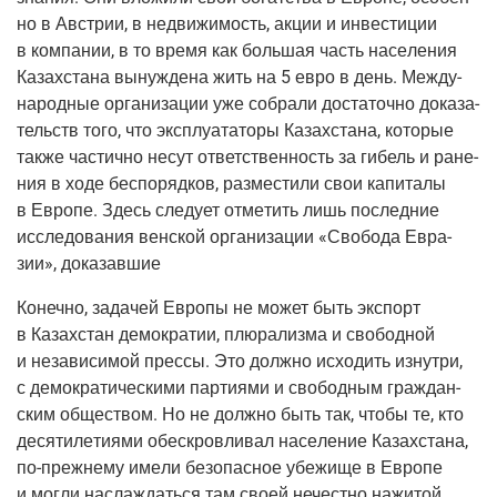
но в Австрии, в недви­жи­мость, акции и инве­сти­ции
в ком­па­нии, в то вре­мя как боль­шая часть насе­ле­ния
Казах­ста­на вынуж­де­на жить на 5 евро в день. Меж­ду­
на­род­ные орга­ни­за­ции уже собра­ли доста­точ­но дока­за­
тельств того, что экс­плу­а­та­то­ры Казах­ста­на, кото­рые
так­же частич­но несут ответ­ствен­ность за гибель и ране­
ния в ходе бес­по­ряд­ков, раз­ме­сти­ли свои капи­та­лы
в Евро­пе. Здесь сле­ду­ет отме­тить лишь послед­ние
иссле­до­ва­ния вен­ской орга­ни­за­ции «Сво­бо­да Евра­
зии», доказавшие
Конеч­но, зада­чей Евро­пы не может быть экс­порт
в Казах­стан демо­кра­тии, плю­ра­лиз­ма и сво­бод­ной
и неза­ви­си­мой прес­сы. Это долж­но исхо­дить изнут­ри,
с демо­кра­ти­че­ски­ми пар­ти­я­ми и сво­бод­ным граж­дан­
ским обще­ством. Но не долж­но быть так, что­бы те, кто
деся­ти­ле­ти­я­ми обес­кров­ли­вал насе­ле­ние Казах­ста­на,
по-преж­не­му име­ли без­опас­ное убе­жи­ще в Евро­пе
и мог­ли насла­ждать­ся там сво­ей нечест­но нажи­той