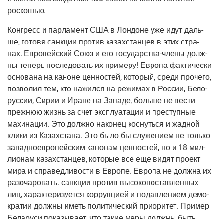
роскошью.
Кон­гресс и пар­ла­мент США в Лон­доне уже идут даль­
ше, гото­вя санк­ции про­тив казах­стан­цев в этих стра­
нах. Евро­пей­ский Союз и его госу­дар­ства-чле­ны долж­
ны теперь после­до­вать их при­ме­ру! Евро­па фак­ти­че­ски
осно­ва­на на каноне цен­но­стей, кото­рый, сре­ди про­че­го,
поз­во­лил тем, кто нажил­ся на режи­мах в Рос­сии, Бело­
рус­сии, Сирии и Иране на Запа­де, боль­ше не вести
преж­нюю жизнь за счет экс­плу­а­та­ции и пре­ступ­ные
махи­на­ции. Это долж­но нако­нец кос­нуть­ся и жад­ной
кли­ки из Казах­ста­на. Это было бы слу­же­ни­ем не толь­ко
запад­но­ев­ро­пей­ским кано­нам цен­но­стей, но и 18 мил­
ли­о­нам казах­стан­цев, кото­рые все еще видят про­ект
мира и спра­вед­ли­во­сти в Евро­пе. Евро­па не долж­на их
разо­ча­ро­вать. санк­ции про­тив высо­ко­по­став­лен­ных
лиц, харак­те­ри­зу­ет­ся кор­руп­ци­ей и подав­ле­ни­ем демо­
кра­тии долж­ны иметь поли­ти­че­ский при­о­ри­тет. При­мер
Бела­ру­си пока­зы­ва­ет, что такие меры долж­ны быть