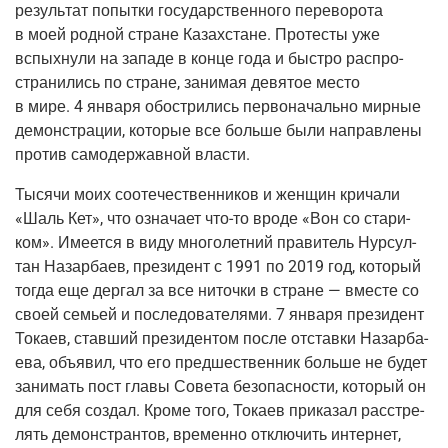
резуль­тат попыт­ки госу­дар­ствен­но­го пере­во­ро­та
в моей род­ной стране Казах­стане. Про­те­сты уже
вспых­ну­ли на запа­де в кон­це года и быст­ро рас­про­
стра­ни­лись по стране, зани­мая девя­тое место
в мире. 4 янва­ря обост­ри­лись пер­во­на­чаль­но мир­ные
демон­стра­ции, кото­рые все боль­ше были направ­ле­ны
про­тив само­дер­жав­ной власти.
Тыся­чи моих сооте­че­ствен­ни­ков и жен­щин кри­ча­ли
«Шаль ​​Кет», что озна­ча­ет что-то вро­де «Вон со ста­ри­
ком». Име­ет­ся в виду мно­го­лет­ний пра­ви­тель Нур­сул­
тан Назар­ба­ев, пре­зи­дент с 1991 по 2019 год, кото­рый
тогда еще дер­гал за все ниточ­ки в стране — вме­сте со
сво­ей семьей и после­до­ва­те­ля­ми. 7 янва­ря пре­зи­дент
Тока­ев, став­ший пре­зи­ден­том после отстав­ки Назар­ба­
е­ва, объ­явил, что его пред­ше­ствен­ник боль­ше не будет
зани­мать пост гла­вы Сове­та без­опас­но­сти, кото­рый он
для себя создал. Кро­ме того, Тока­ев при­ка­зал рас­стре­
лять демон­стран­тов, вре­мен­но отклю­чить интер­нет,