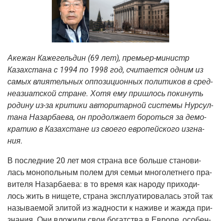
Аке­жан Каже­гель­дин (69 лет), пре­мьер-министр
Казах­ста­на с 1994 по 1998 год, счи­та­ет­ся одним из
самых вли­я­тель­ных оппо­зи­ци­он­ных поли­ти­ков в сред­
не­ази­ат­ской стране. Хотя ему при­шлось поки­нуть
роди­ну из-за кри­ти­ки авто­ри­тар­ной систе­мы Нур­сул­
та­на Назар­ба­е­ва, он про­дол­жа­ет бороть­ся за демо­
кра­тию в Казах­стане из сво­е­го евро­пей­ско­го изгна­
ния.
В послед­ние 20 лет моя стра­на все боль­ше ста­но­ви­
лась моно­поль­ным полем для семьи мно­го­лет­не­го пра­
ви­те­ля Назар­ба­е­ва: в то вре­мя как наро­ду при­хо­ди­
лось жить в нище­те, стра­на экс­плу­а­ти­ро­ва­лась этой так
назы­ва­е­мой эли­той из жад­но­сти к нажи­ве и жаж­да при­
зна­ния. Они вло­жи­ли свои богат­ства в Евро­пе, осо­бен­