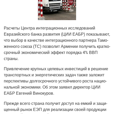
Рас­че­ты Цен­тра инте­гра­ци­он­ных иссле­до­ва­ний
Евразий­ско­го бан­ка раз­ви­тия (ЦИИ ЕАБР) пока­зы­ва­ют,
что выбор в каче­стве инте­гра­ци­он­но­го парт­не­ра Тамо­
жен­но­го сою­за (ТС) поз­во­лит Арме­нии полу­чить крат­ко­
сроч­ный эко­но­ми­че­ский эффект поряд­ка 4% ВВП
страны.
При­вле­че­ние круп­ных целе­вых инве­сти­ций в реше­ние
транс­порт­ных и энер­ге­ти­че­ских задач так­же зало­жит
пер­спек­ти­вы дол­го­сроч­но­го устой­чи­во­го роста наци­о­
наль­ной эко­но­ми­ки. Об этом заявил дирек­тор ЦИИ
ЕАБР Евге­ний Винокуров.
Преж­де все­го стра­на полу­чит доступ на емкий и защи­
щен­ный рынок ЕЭП для реа­ли­за­ции сво­ей про­дук­ции