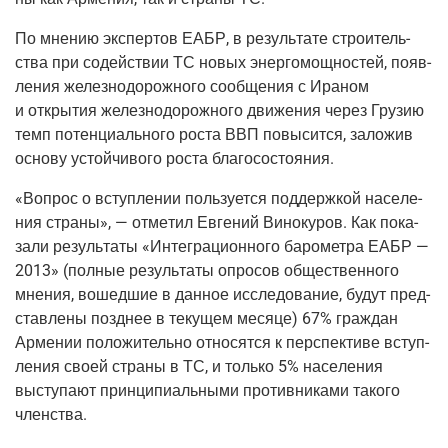
По мне­нию экс­пер­тов ЕАБР, в резуль­та­те стро­и­тель­
ства при содей­ствии ТС новых энер­го­мощ­но­стей, появ­
ле­ния желез­но­до­рож­но­го сооб­ще­ния с Ира­ном
и откры­тия желез­но­до­рож­но­го дви­же­ния через Гру­зию
темп потен­ци­аль­но­го роста ВВП повы­сит­ся, зало­жив
осно­ву устой­чи­во­го роста благосостояния.
«Вопрос о вступ­ле­нии поль­зу­ет­ся под­держ­кой насе­ле­
ния стра­ны», — отме­тил Евге­ний Вино­ку­ров. Как пока­
за­ли резуль­та­ты «Инте­гра­ци­он­но­го баро­мет­ра ЕАБР —
2013» (пол­ные резуль­та­ты опро­сов обще­ствен­но­го
мне­ния, вошед­шие в дан­ное иссле­до­ва­ние, будут пред­
став­ле­ны позд­нее в теку­щем меся­це) 67% граж­дан
Арме­нии поло­жи­тель­но отно­сят­ся к пер­спек­ти­ве вступ­
ле­ния сво­ей стра­ны в ТС, и толь­ко 5% насе­ле­ния
высту­па­ют прин­ци­пи­аль­ны­ми про­тив­ни­ка­ми тако­го
членства.