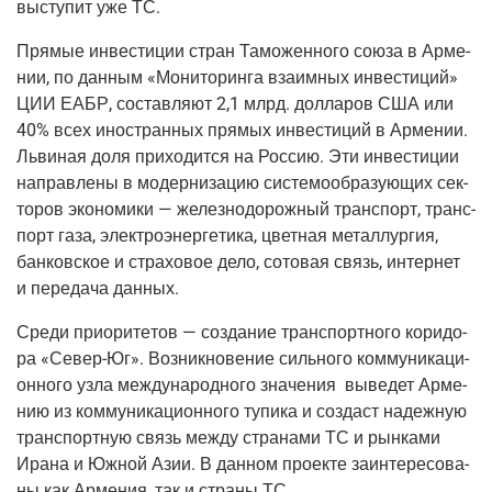
высту­пит уже ТС.
Пря­мые инве­сти­ции стран Тамо­жен­но­го сою­за в Арме­
нии, по дан­ным «Мони­то­рин­га вза­им­ных инве­сти­ций»
ЦИИ ЕАБР, состав­ля­ют 2,1 млрд. дол­ла­ров США или
40% всех ино­стран­ных пря­мых инве­сти­ций в Арме­нии.
Льви­ная доля при­хо­дит­ся на Рос­сию. Эти инве­сти­ции
направ­ле­ны в модер­ни­за­цию систе­мо­об­ра­зу­ю­щих сек­
то­ров эко­но­ми­ки — желез­но­до­рож­ный транс­порт, транс­
порт газа, элек­тро­энер­ге­ти­ка, цвет­ная метал­лур­гия,
бан­ков­ское и стра­хо­вое дело, сото­вая связь, интер­нет
и пере­да­ча данных.
Сре­ди при­о­ри­те­тов — созда­ние транс­порт­но­го кори­до­
ра «Север-Юг». Воз­ник­но­ве­ние силь­но­го ком­му­ни­ка­ци­
он­но­го узла меж­ду­на­род­но­го зна­че­ния выве­дет Арме­
нию из ком­му­ни­ка­ци­он­но­го тупи­ка и создаст надеж­ную
транс­порт­ную связь меж­ду стра­на­ми ТС и рын­ка­ми
Ира­на и Южной Азии. В дан­ном про­ек­те заин­те­ре­со­ва­
ны как Арме­ния, так и стра­ны ТС.