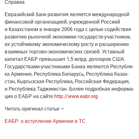
Справ­ка
Евразий­ский банк раз­ви­тия
явля­ет­ся меж­ду­на­род­ной
финан­со­вой орга­ни­за­ци­ей, учре­жден­ной Рос­си­ей
и Казах­ста­ном в янва­ре 2006 года с целью содей­ствия
раз­ви­тию рыноч­ной эко­но­ми­ки госу­дарств-участ­ни­ков,
их устой­чи­во­му эко­но­ми­че­ско­му росту и рас­ши­ре­нию
вза­им­ных тор­го­во-эко­но­ми­че­ских свя­зей. Устав­ный
капи­тал ЕАБР пре­вы­ша­ет 1,5 млрд. дол­ла­ров США.
Госу­дар­ства­ми-участ­ни­ка­ми Бан­ка явля­ют­ся Рес­пуб­ли­
ка Арме­ния, Рес­пуб­ли­ка Бела­русь, Рес­пуб­ли­ка Казах­
стан, Кыр­гыз­ская Рес­пуб­ли­ка, Рос­сий­ская Феде­ра­ция,
и Рес­пуб­ли­ка Таджи­ки­стан. Более подроб­ная инфор­ма­
ция о ЕАБР на сай­те
http://www.eabr.org
Читать ори­ги­нал статьи —
ЕАБР: о вступ­ле­нии Арме­нии в ТС