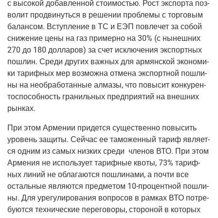
с высо­кой добав­лен­ной сто­и­мо­стью. Рост экс­пор­та поз­
во­лит про­дви­нуть­ся в реше­нии про­бле­мы с тор­го­вым
балан­сом. Вступ­ле­ние в ТС и ЕЭП повле­чет за собой
сни­же­ние цены на газ при­мер­но на 30% (с нынеш­них
270 до 180 дол­ла­ров) за счет исклю­че­ния экс­порт­ных
пошлин. Сре­ди дру­гих важ­ных для армян­ской эко­но­ми­
ки тариф­ных мер воз­мож­на отме­на экс­порт­ной пошли­
ны на необ­ра­бо­тан­ные алма­зы, что повы­сит кон­ку­рен­
то­спо­соб­ность гра­ниль­ных пред­при­я­тий на внеш­них
рынках.
При этом Арме­нии при­дет­ся суще­ствен­но повы­сить
уро­вень защи­ты. Сей­час ее тамо­жен­ный тариф явля­ет­
ся одним из самых низ­ких сре­ди чле­нов ВТО. При этом
Арме­ния не исполь­зу­ет тариф­ные кво­ты, 73% тариф­
ных линий не обла­га­ют­ся пошли­на­ми, а почти все
осталь­ные явля­ют­ся пред­ме­том 10-про­цент­ной пошли­
ны. Для уре­гу­ли­ро­ва­ния вопро­сов в рам­ках ВТО потре­
бу­ют­ся тех­ни­че­ские пере­го­во­ры, сто­ро­ной в кото­рых