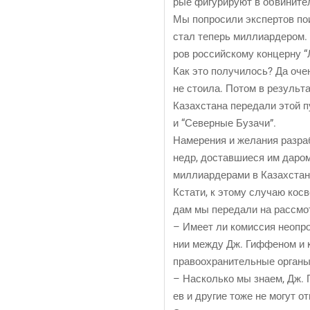
рые фигу­ри­ру­ют в обви­ни­те
Мы попро­си­ли экс­пер­тов по
стал теперь мил­ли­ар­де­ром.
ров рос­сий­ско­му кон­цер­ну 
Как это полу­чи­лось? Да очен
не сто­и­ла. Потом в резуль­та­
Казах­ста­на пере­да­ли этой п
и “Север­ные Бузачи”.
Наме­ре­ния и жела­ния раз­ра­
недр, достав­ши­е­ся им даром,
мил­ли­ар­де­ра­ми в Казахстан
Кста­ти, к это­му слу­чаю кос
дам мы пере­да­ли на рас­смот­
– Име­ет ли комис­сия неопро­
нии меж­ду Дж. Гиф­фе­ном и ком
пра­во­охра­ни­тель­ные орга­
– Насколь­ко мы зна­ем, Дж. Ги
ев и дру­гие тоже не могут о