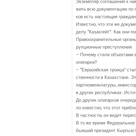
Экзем­пляр согла­ше­ния к нам
жить всю доку­мен­та­цию по пр
ков есть насто­я­щие граж­дане
Извест­но, что эти же доку­мен
делу “Казахгейт”. Как они по
Пра­во­охра­ни­тель­ные орга­н
руп­ци­он­ные преступления.
– Поче­му ста­ли объ­ек­та­ми
олигархи?
– “Евразий­ская тро­и­ца” ста­
ствен­но­сти в Казах­стане. Э
парт­но­мен­кла­ту­ры, инве­ст
в дру­гих рес­пуб­ли­ках. Исто
До дру­гих оли­гар­хов оче­ред
ло извест­но, что этот при­бли­
В част­но­сти, он ведет пере­
В то же вре­мя Феде­раль­ное 
быв­ший пре­зи­дент Кыр­гыз­с