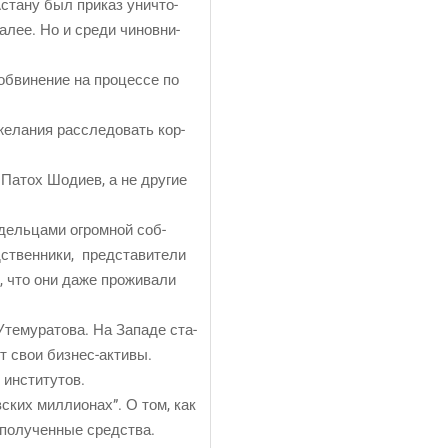
ста­ну был при­каз уни­что­
далее. Но и сре­ди чинов­ни­
обви­не­ние на про­цес­се по
жела­ния рас­сле­до­вать кор­
 Патох Шоди­ев, а не дру­гие
­дель­ца­ми огром­ной соб­
твен­ни­ки, пред­ста­ви­те­ли
, что они даже про­жи­ва­ли
е­му­ра­то­ва. На Запа­де ста­
ет свои биз­нес-акти­вы.
х институтов.
ских мил­ли­о­нах”. О том, как
 полу­чен­ные сред­ства.