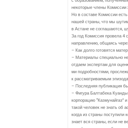
с обра­зо­ва­ни­ем, полу­чен­
неко­то­рые чле­ны Комис­сии
Но в соста­ве Комис­сии есть
нашей стра­ны, что мы шутим,
в Астане не согла­ша­ют­ся, шу
За год Комис­сия про­ве­ла 4 
направ­ле­нию, обща­ясь через
– Как дол­го гото­вят­ся мате­
– Мате­ри­а­лы спе­ци­аль­но н
отда­ем экс­пер­там для оцен­
ми подроб­но­стя­ми, про­сле­ж
к рас­смат­ри­ва­е­мым эпизод
– Послед­няя пуб­ли­ка­ция бы
– Фигу­ра Бал­та­бе­ка Куан­ды
кор­по­ра­цию “Каз­му­най­газ”
такой чело­век не знать об аф
когда из стра­ны посту­пи­ли к
зна­ет вся стра­ны, если не в