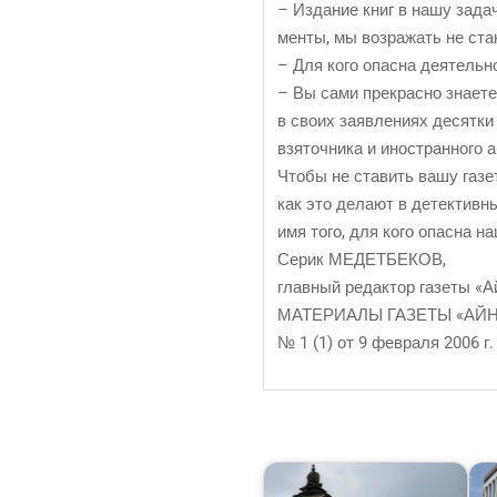
– Изда­ние книг в нашу зада­ч
мен­ты, мы воз­ра­жать не ста
– Для кого опас­на дея­тель­н
– Вы сами пре­крас­но зна­е­те
в сво­их заяв­ле­ни­ях десят­ки
взя­точ­ни­ка и ино­стран­но­го 
Что­бы не ста­вить вашу газе­т
как это дела­ют в детек­тив­н
имя того, для кого опас­на 
Серик МЕДЕТБЕКОВ,
глав­ный редак­тор газе­ты «
МАТЕРИАЛЫ ГАЗЕТЫ «АЙН
№ 1 (1) от 9 фев­ра­ля 2006 г.