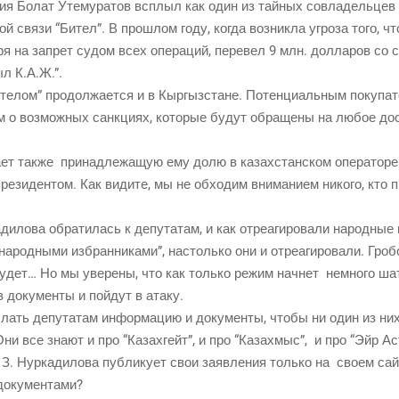
а­ния Болат Уте­му­ра­тов всплыл как один из тай­ных совла­дель­цев 
о­вой свя­зи “Бител”. В про­шлом году, когда воз­ник­ла угро­за того, 
т­ря на запрет судом всех опе­ра­ций, пере­вел 9 млн. дол­ла­ров со 
ыл К.А.Ж.”.
те­лом” про­дол­жа­ет­ся и в Кыр­гыз­стане. Потен­ци­аль­ным поку­па
ем о воз­мож­ных санк­ци­ях, кото­рые будут обра­ще­ны на любое до
а­ет так­же при­над­ле­жа­щую ему долю в казах­стан­ском опе­ра­то­ре с
е­зи­ден­том. Как види­те, мы не обхо­дим вни­ма­ни­ем нико­го, кто п
ди­ло­ва обра­ти­лась к депу­та­там, и как отре­а­ги­ро­ва­ли народ­ны
арод­ны­ми избран­ни­ка­ми”, настоль­ко они и отре­а­ги­ро­ва­ли. Гро­
 будет… Но мы уве­ре­ны, что как толь­ко режим нач­нет немно­го шат
 доку­мен­ты и пой­дут в атаку.
лать депу­та­там инфор­ма­цию и доку­мен­ты, что­бы ни один из них
Они все зна­ют и про “Казахгейт”, и про “Каза­хмыс”, и про “Эйр Ас
З. Нур­ка­ди­ло­ва пуб­ли­ку­ет свои заяв­ле­ния толь­ко на сво­ем сай
и документами?