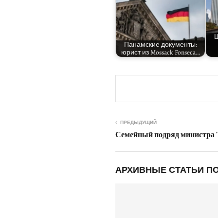
Ш
Панам­ские доку­мен­ты:
юрист из Mossack Fonseca…
ПРЕДЫДУЩИЙ
Семейный подряд министра 
АРХИВНЫЕ СТАТЬИ ПО