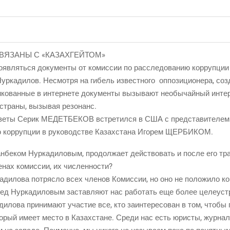
СВЯЗАНЫ С «КАЗАХГЕЙТОМ»
яв­лять­ся доку­мен­ты от комис­сии по рас­сле­до­ва­нию кор­руп­ции
р­ка­ди­лов. Несмот­ря на гибель извест­но­го оппо­зи­ци­о­не­ра, с
и­ко­ван­ные в интер­не­те доку­мен­ты вызы­ва­ют необы­чай­ный инте
 стра­ны, вызы­вая резонанс.
зе­ты Серик МЕДЕТБЕКОВ встре­тил­ся в США с пред­ста­ви­те­лем 
ию кор­руп­ции в руко­вод­стве Казах­ста­на Иго­рем ЩЕРБИКОМ.
бе­ком Нур­ка­ди­ло­вым, про­дол­жа­ет дей­ство­вать и после его тра
ле­нах комис­сии, их численности?
а­ди­ло­ва потряс­ло всех чле­нов Комис­сии, но оно не поло­жи­ло к
ед Нур­ка­ди­ло­вым застав­ля­ют нас рабо­тать еще более целеус
ди­ло­ва при­ни­ма­ют уча­стие все, кто заин­те­ре­со­ван в том, что­б
ото­рый име­ет место в Казах­стане. Сре­ди нас есть юри­сты, жур­на­л