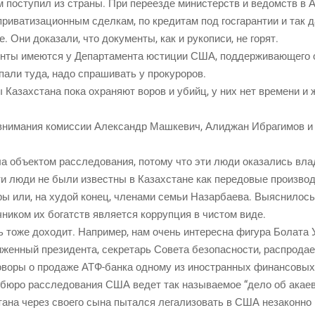
 посту­пил из стра­ны. При пере­ез­де мини­стерств и ведомств в А
и­ва­ти­за­ци­он­ным сдел­кам, по кре­ди­там под гос­га­ран­тии и так 
. Они дока­за­ли, что доку­мен­ты, как и руко­пи­си, не горят.
­ты име­ют­ся у Депар­та­мен­та юсти­ции США, под­дер­жи­ва­ю­ще­го 
па­ли туда, надо спра­ши­вать у прокуроров.
ы Казах­ста­на пока охра­ня­ют воров и убийц, у них нет вре­ме­ни и 
 вни­ма­ния комис­сии Алек­сандр Маш­ке­вич, Али­джан Ибра­ги­мов и
ла объ­ек­том рас­сле­до­ва­ния, пото­му что эти люди ока­за­лись вла
ти люди не были извест­ны в Казах­стане как пере­до­вые про­из­вод­с
о­ры или, на худой конец, чле­на­ми семьи Назар­ба­е­ва. Выяс­ни­лось
ч­ни­ком их богатств явля­ет­ся кор­руп­ция в чистом виде.
ь тоже дохо­дит. Напри­мер, нам очень инте­рес­на фигу­ра Бола­та Ут
жен­ный пре­зи­ден­та, сек­ре­тарь Сове­та без­опас­но­сти, рас­про­да­
го­во­ры о про­да­же АТФ-бан­ка одно­му из ино­стран­ных финан­со­вы
бюро рас­сле­до­ва­ния США ведет так назы­ва­е­мое “дело об ака­ев­
та­на через сво­е­го сына пытал­ся лега­ли­зо­вать в США неза­кон­но