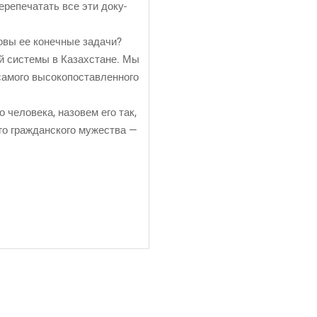
ре­пе­ча­тать все эти доку­
ко­вы ее конеч­ные задачи?
ской систе­мы в Казах­стане. Мы
мо­го высо­ко­по­став­лен­но­го
 чело­ве­ка, назо­вем его так,
о граж­дан­ско­го муже­ства —