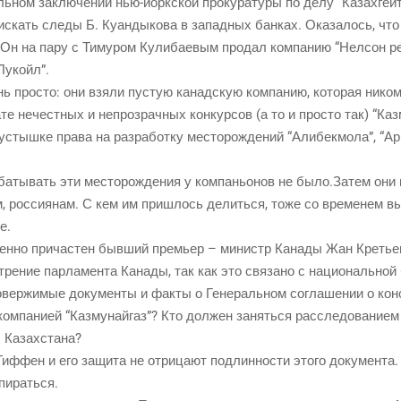
ль­ном заклю­че­нии нью-йорк­ской про­ку­ра­ту­ры по делу “Казахгейт
ис­кать сле­ды Б. Куан­ды­ко­ва в запад­ных бан­ках. Ока­за­лось, чт
 Он на пару с Тиму­ром Кули­ба­е­вым про­дал ком­па­нию “Нел­сон ре
“Лукойл”.
ь про­сто: они взя­ли пустую канад­скую ком­па­нию, кото­рая нико­
те нечест­ных и непро­зрач­ных кон­кур­сов (а то и про­сто так) “Каз­м
устыш­ке пра­ва на раз­ра­бот­ку место­рож­де­ний “Али­бек­мо­ла”, “Ар
ба­ты­вать эти место­рож­де­ния у ком­па­ньо­нов не было.Затем они 
 рос­си­я­нам. С кем им при­шлось делить­ся, тоже со вре­ме­нем выяс
е.
­вен­но при­ча­стен быв­ший пре­мьер – министр Кана­ды Жан Кре­тьен
ре­ние пар­ла­мен­та Кана­ды, так как это свя­за­но с наци­о­наль­ной
вер­жи­мые доку­мен­ты и фак­ты о Гене­раль­ном согла­ше­нии о кон­с
­па­ни­ей “Каз­му­най­газ”? Кто дол­жен занять­ся рас­сле­до­ва­ни­ем 
ны Казахстана?
ф­фен и его защи­та не отри­ца­ют под­лин­но­сти это­го доку­мен­та. 
тпираться.