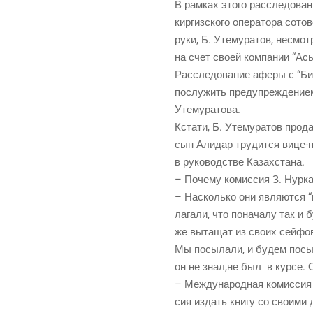
В рам­ках это­го рас­сле­до­в
кир­гиз­ско­го опе­ра­то­ра сот
руки, Б. Уте­му­ра­тов, несмо
на счет сво­ей ком­па­нии “Ас
Рас­сле­до­ва­ние афе­ры с “Би
послу­жить пре­ду­пре­жде­ни­
Утемуратова.
Кста­ти, Б. Уте­му­ра­тов про­д
сын Али­дар тру­дит­ся вице-пр
в руко­вод­стве Казахстана.
– Поче­му комис­сия З. Нур­ка­
– Насколь­ко они явля­ют­ся “н
ла­га­ли, что пона­ча­лу так и
же выта­щат из сво­их сей­фов
Мы посы­ла­ли, и будем посы­
он не знал,не был в кур­се. 
– Меж­ду­на­род­ная комис­сия 
сия издать кни­гу со сво­и­м