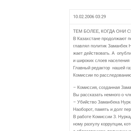
10.02.2006 03:29
ТЕМ БОЛЕЕ, КОГДА ОНИ 
В Казах­стане про­дол­жа­ют по
глав­лял поли­тик Заман­бек Ну
жа­ет дей­ство­вать. А опуб­л
и широ­ких сло­ев насе­ле­ния
Глав­ный редак­тор нашей га
Комис­сии по рас­сле­до­ва­н
– Комис­сия, создан­ная Заман­
Вы рас­ска­зать немно­го о ч
– Убий­ство Заман­бе­ка Нур­к
Наобо­рот, память и долг пер
В рабо­те Комис­сии З. Нур­ка­
но­му раз­гу­лу кор­руп­ции, к