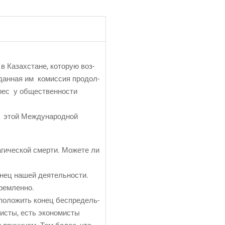
 в Казах­стане, кото­рую воз­
оздан­ная им комис­сия про­дол­
­рес у обще­ствен­но­сти
этой Меж­ду­на­род­ной
­ги­че­ской смер­ти. Може­те ли
онец нашей дея­тель­но­сти.
тремленно.
ы поло­жить конец бес­пре­дель­
и­сты, есть эко­но­ми­сты