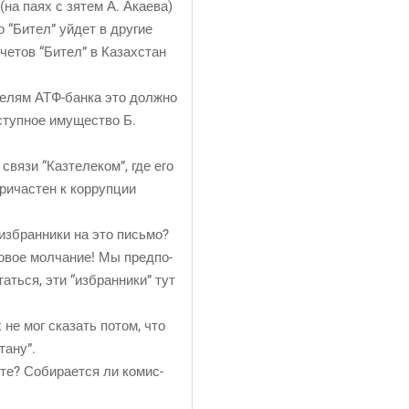
(на паях с зятем А. Ака­е­ва)
что “Бител” уйдет в дру­гие
сче­тов “Бител” в Казах­стан
­те­лям АТФ-бан­ка это долж­но
ступ­ное иму­ще­ство Б.
вя­зи “Каз­те­ле­ком”, где его
ри­ча­стен к кор­руп­ции
е избран­ни­ки на это письмо?
бо­вое мол­ча­ние! Мы пред­по­
ать­ся, эти “избран­ни­ки” тут
 не мог ска­зать потом, что
тану”.
­те? Соби­ра­ет­ся ли комис­