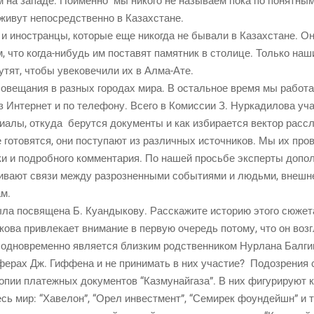
ным на запа­де. Поимен­но мы нико­го не назы­ва­ем пока по понят­ны
 живут непо­сред­ствен­но в Казахстане.
 и ино­стран­цы, кото­рые еще нико­гда не быва­ли в Казах­стане. О
 что когда-нибудь им поста­вят памят­ник в сто­ли­це. Толь­ко наш
тят, что­бы уве­ко­ве­чи­ли их в Алма-Ате.
сове­ща­ния в раз­ных горо­дах мира. В осталь­ное вре­мя мы рабо­та
 Интер­нет и по теле­фо­ну. Все­го в Комис­сии З. Нур­ка­ди­ло­ва уч
ри­а­лы, отку­да берут­ся доку­мен­ты и как изби­ра­ет­ся век­тор ра
е гото­вят­ся, они посту­па­ют из раз­лич­ных источ­ни­ков. Мы их про­
ки и подроб­но­го ком­мен­та­рия. По нашей прось­бе экс­пер­ты допол
и­ва­ют свя­зи меж­ду раз­роз­нен­ны­ми собы­ти­я­ми и людь­ми, внешн
ам.
ла посвя­ще­на Б. Куан­ды­ко­ву. Рас­ска­жи­те исто­рию это­го сюжет
­ко­ва при­вле­ка­ет вни­ма­ние в первую оче­редь пото­му, что он воз­
 и одно­вре­мен­но явля­ет­ся близ­ким род­ствен­ни­ком Нур­ла­на Бал­
е­рах Дж. Гиф­фе­на и не при­ни­мать в них уча­стие? Подо­зре­ния с
опии пла­теж­ных доку­мен­тов “Каз­му­най­га­за”. В них фигу­ри­ру­ют 
есь мир: “Хаве­лон”, “Орел инвест­мент”, “Семи­рек фоун­дейшн” и т.