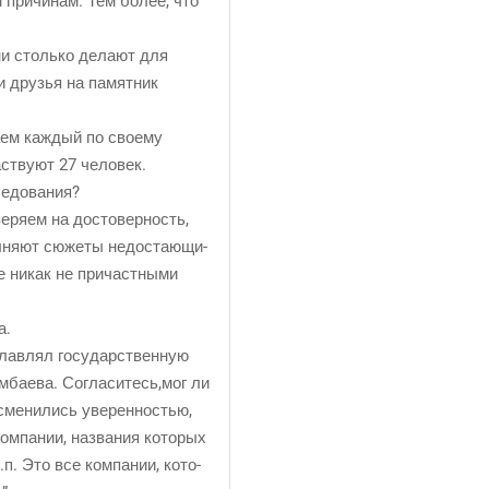
м при­чи­нам. Тем более, что
ни столь­ко дела­ют для
и дру­зья на памят­ник
­ем каж­дый по сво­е­му
аст­ву­ют 27 человек.
сследования?
ве­ря­ем на досто­вер­ность,
­ня­ют сюже­ты недо­ста­ю­щи­
е никак не при­част­ны­ми
а.
глав­лял госу­дар­ствен­ную
гим­ба­е­ва. Согласитесь,мог ли
ме­ни­лись уве­рен­но­стью,
ком­па­нии, назва­ния кото­рых
п. Это все ком­па­нии, кото­