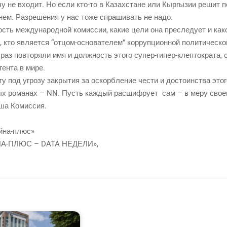
у не вхо­дит. Но если кто-то в Казах­стане или Кыр­гы­зии решит пе
­нем. Раз­ре­ше­ния у нас тоже спра­ши­вать не надо.
ость меж­ду­на­род­ной комис­сии, какие цели она пре­сле­ду­ет и ка
, кто явля­ет­ся “отцом-осно­ва­те­лем” кор­руп­ци­он­ной поли­ти­че­
 раз повто­ря­ли имя и долж­ность это­го супер-гипер-клеп­то­кра­та, са
аген­та в мире.
у под угро­зу закры­тия за оскорб­ле­ние чести и досто­ин­ства это­го
ых рома­нах – NN. Пусть каж­дый рас­шиф­ру­ет сам – в меру сво­е­г
наша Комиссия.
Айна-плюс»
А-ПЛЮС – DATA НЕДЕЛИ»,