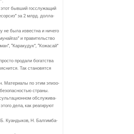
”.
о этот быв­ший гос­слу­жа­щий
сор­сиз” за 2 млрд. дол­ла­
му не была извест­на и ниче­го
у­най­газ” и пра­ви­тель­ство
ман”, “Кара­ку­дук”, “Кожа­сай”
про­сто про­да­ли богат­ства
­нит­ся. Так ста­но­вят­ся
. Мате­ри­а­лы по этим эпи­зо­
 без­опас­но­стью страны.
уль­та­ци­он­ном обслу­жи­ва­
это­го дела, как реа­ги­ру­ют
Б. Куан­ды­ков, Н. Бал­гим­ба­