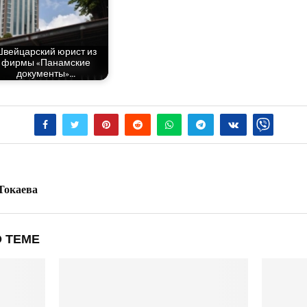
вей­цар­ский юрист из
фир­мы «Панам­ские
документы»…
Токаева
 ТЕМЕ