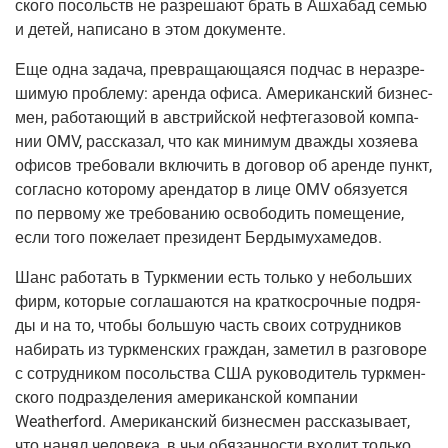
ско­го посольств не раз­ре­ша­ют брать в Ашха­бад семью
и детей, напи­са­но в этом документе.
Еще одна зада­ча, пре­вра­ща­ю­ща­я­ся под­час в нераз­ре­
ши­мую про­бле­му: арен­да офи­са. Аме­ри­кан­ский биз­нес­
мен, рабо­та­ю­щий в австрий­ской неф­те­га­зо­вой ком­па­
нии OMV, рас­ска­зал, что как мини­мум два­жды хозя­е­ва
офи­сов тре­бо­ва­ли вклю­чить в дого­вор об арен­де пункт,
соглас­но кото­ро­му арен­да­тор в лице OMV обя­зу­ет­ся
по пер­во­му же тре­бо­ва­нию осво­бо­дить поме­ще­ние,
если того поже­ла­ет пре­зи­дент Бердымухамедов.
Шанс рабо­тать в Турк­ме­нии есть толь­ко у неболь­ших
фирм, кото­рые согла­ша­ют­ся на крат­ко­сроч­ные под­ря­
ды и на то, что­бы боль­шую часть сво­их сотруд­ни­ков
наби­рать из турк­мен­ских граж­дан, заме­тил в раз­го­во­ре
с сотруд­ни­ком посоль­ства США руко­во­ди­тель турк­мен­
ско­го под­раз­де­ле­ния аме­ри­кан­ской ком­па­нии
Weatherford. Аме­ри­кан­ский биз­нес­мен рас­ска­зы­ва­ет,
что нанял чело­ве­ка, в чьи обя­зан­но­сти вхо­дит толь­ко