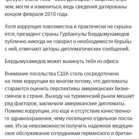
чем, мог­ли и изме­нить­ся, ведь све­де­ния дати­ро­ва­ны
кон­цом фев­ра­ля 2010 года.
Хотя кор­руп­ция повсе­мест­на и прак­ти­че­ски не скры­ва­
ет­ся, пре­зи­дент стра­ны Гур­бан­гу­лы Бер­ды­му­ха­ме­дов
пуб­лич­но нико­гда не гово­рил о необ­хо­ди­мо­сти борь­бы
с ней, отме­ча­ют авто­ры дипло­ма­ти­че­ских сообщений.
Бер­ды­му­ха­ме­дов может выки­нуть тебя из офиса
Вни­ма­ние посоль­ства США столь сосре­до­то­че­но
на теме кор­руп­ции во мно­гом пото­му, что дипло­ма­ты
ста­ра­ют­ся оце­нить пер­спек­ти­вы аме­ри­кан­ских биз­не­
сме­нов в стране. Выхо­ду на турк­мен­ский рынок меша­ет
ряд фак­то­ров, заклю­чи­ли аме­ри­кан­ские дипло­ма­ты.
Поми­мо кор­руп­ции, это еще и отсут­ствие каче­ствен­но­
го здра­во­охра­не­ния, чему посвя­ще­но отдель­ное посла­
ние.
Из-за
невоз­мож­но­сти полу­чить надеж­ное меди­цин­
ское обслу­жи­ва­ние сотруд­ни­кам гер­ман­ско­го и бри­тан­