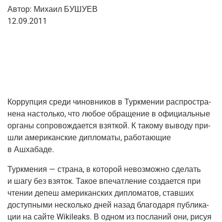
Автор:
Миха­ил БУШУЕВ
12.09.2011
Кор­руп­ция сре­ди чинов­ни­ков в Турк­ме­нии рас­про­стра­
не­на настоль­ко, что любое обра­ще­ние в офи­ци­аль­ные
орга­ны сопро­вож­да­ет­ся взят­кой. К тако­му выво­ду при­
шли аме­ри­кан­ские дипло­ма­ты, рабо­та­ю­щие
в Ашхабаде.
Турк­ме­ния — стра­на, в кото­рой невоз­мож­но сде­лать
и шагу без взя­ток. Такое впе­чат­ле­ние созда­ет­ся при
чте­нии депеш аме­ри­кан­ских дипло­ма­тов, став­ших
доступ­ны­ми несколь­ко дней назад бла­го­да­ря пуб­ли­ка­
ции на сай­те Wikileaks. В одном из посла­ний они, рисуя