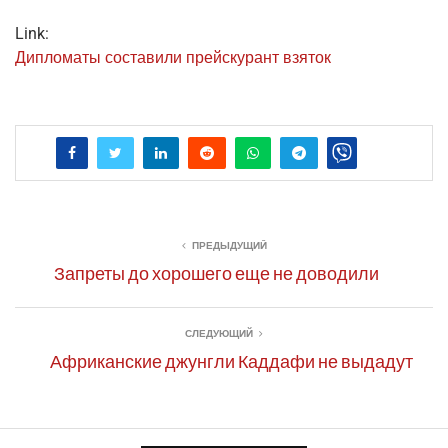
Link:
Дипло­ма­ты соста­ви­ли прейс­ку­рант взяток
ПРЕДЫДУЩИЙ
Запреты до хорошего еще не доводили
СЛЕДУЮЩИЙ
Африканские джунгли Каддафи не выдадут