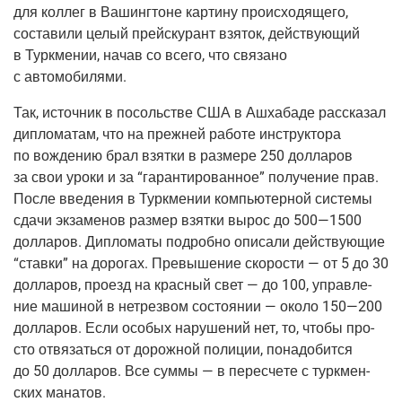
для кол­лег в Вашинг­тоне кар­ти­ну про­ис­хо­дя­ще­го,
соста­ви­ли целый прейс­ку­рант взя­ток, дей­ству­ю­щий
в Турк­ме­нии, начав со все­го, что свя­за­но
с автомобилями.
Так, источ­ник в посоль­стве США в Ашха­ба­де рас­ска­зал
дипло­ма­там, что на преж­ней рабо­те инструк­то­ра
по вожде­нию брал взят­ки в раз­ме­ре 250 дол­ла­ров
за свои уро­ки и за “гаран­ти­ро­ван­ное” полу­че­ние прав.
После вве­де­ния в Турк­ме­нии ком­пью­тер­ной систе­мы
сда­чи экза­ме­нов раз­мер взят­ки вырос до 500—1500
дол­ла­ров. Дипло­ма­ты подроб­но опи­са­ли дей­ству­ю­щие
“став­ки” на доро­гах. Пре­вы­ше­ние ско­ро­сти — от 5 до 30
дол­ла­ров, про­езд на крас­ный свет — до 100, управ­ле­
ние маши­ной в нетрез­вом состо­я­нии — око­ло 150—200
дол­ла­ров. Если осо­бых нару­ше­ний нет, то, что­бы про­
сто отвя­зать­ся от дорож­ной поли­ции, пона­до­бит­ся
до 50 дол­ла­ров. Все сум­мы — в пере­сче­те с турк­мен­
ских манатов.