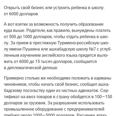
Открыть свой биз­нес или устро­ить ребен­ка в шко­лу:
от 6000 долларов
А вот взят­ки за воз­мож­ность полу­чить обра­зо­ва­ние
куда выше. Роди­те­ли, как пра­ви­ло, вынуж­де­ны пла­тить
от 500 до 1000 дол­ла­ров, что­бы отдать ребен­ка в шко­
лу. За при­ем в пре­стиж­ную
Турк­ме­но-рос­сий­скую
шко­
лу име­ни Пуш­ки­на или ашха­бад­скую шко­лу №7 с углуб­
лен­ным изу­че­ни­ем англий­ско­го язы­ка при­дет­ся выло­
жить от 6000 до 15 тысяч дол­ла­ров, сооб­ща­ет­ся
в дипло­ма­ти­че­ской депеше.
При­мер­но столь­ко же необ­хо­ди­мо поло­жить в кар­ма­ны
чинов­ни­ков, что­бы начать свой биз­нес, сооб­щил ашха­
бад­ско­му посоль­ству один из част­ных адво­ка­тов. Сер­
ти­фи­кат на ввоз това­ров в стра­ну обой­дет­ся в 100—150
дол­ла­ров за гру­зо­вик. За раз­ре­ше­ние исполь­зо­вать
про­мыш­лен­ное обо­ру­до­ва­ние с пред­при­ни­ма­те­лей
тре­бу­ют око­ло 1000—5000 дол­ла­ров. Рас­цен­ки, впро­