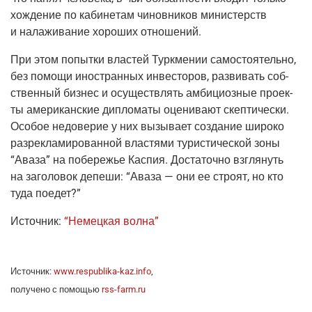
хож­де­ние по каби­не­там чинов­ни­ков мини­стерств
и нала­жи­ва­ние хоро­ших отношений.
При этом попыт­ки вла­стей Турк­ме­нии само­сто­я­тель­но,
без помо­щи ино­стран­ных инве­сто­ров, раз­ви­вать соб­
ствен­ный биз­нес и осу­ществ­лять амби­ци­оз­ные про­ек­
ты аме­ри­кан­ские дипло­ма­ты оце­ни­ва­ют скеп­ти­че­ски.
Осо­бое недо­ве­рие у них вызы­ва­ет созда­ние широ­ко
раз­ре­кла­ми­ро­ван­ной вла­стя­ми тури­сти­че­ской зоны
“Ава­за” на побе­ре­жье Кас­пия. Доста­точ­но взгля­нуть
на заго­ло­вок депе­ши: “Ава­за — они ее стро­ят, но кто
туда поедет?”
Источ­ник:
“Немец­кая волна”
Источ­ник:
www.respublika-kaz.info
,
полу­че­но с помо­щью
rss-farm.ru