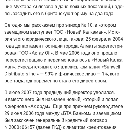
ние Мух­та­ра Абля­зо­ва в даче лож­ных пока­за­ний, наде­
ясь заса­дить его в бри­тан­скую тюрь­му на два года.
Сего­дня мы рас­ска­жем про эпи­зод № 10, в кото­ром
заем­щи­ком высту­па­ет ТОО «Новый Кал­ка­ман». Исто­
рия это­го юри­ди­че­ско­го лица тако­ва: 25 фев­ра­ля 2004
года депар­та­мент юсти­ции горо­да Алма­ты заре­ги­стри­
ро­вал ТОО «Актау Oil». В мае 2006 года оно про­шло
пере­ре­ги­стра­цию и пере­име­но­ва­лось в «Новый Кал­ка­
ман». Учре­ди­те­ля­ми его явля­лись ком­па­ния «Sunwell
Distributors Inc.» — 99% и физи­че­ское лицо — 1%, кото­
рое тогда одно­вре­мен­но ста­ло его директором.
В июле 2007 года преды­ду­щий дирек­тор уво­лил­ся,
и вме­сто него был назна­чен новый, кото­рый и попал
в жер­но­ва «Ак орды». Еще при преж­нем руко­во­ди­те­ле
29 июня 2006 года меж­ду «БТА Бан­ком» и заем­щи­ком
был заклю­чен гене­раль­ный кре­дит­ный дого­вор
N 2000÷06÷57
(далее
ГКД) с лими­том кре­ди­то­ва­ния