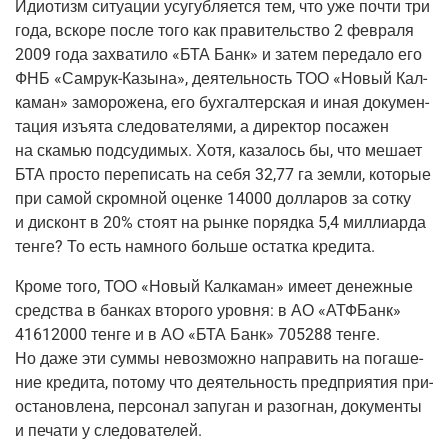
Иди­о­тизм ситу­а­ции усу­губ­ля­ет­ся тем, что уже почти три
года, вско­ре после того как пра­ви­тель­ство 2 фев­ра­ля
2009 года захва­ти­ло «БТА Банк» и затем пере­да­ло его
ФНБ «
Самрук-Казы­на
», дея­тель­ность ТОО «Новый Кал­
ка­ман» замо­ро­же­на, его бух­гал­тер­ская и иная доку­мен­
та­ция изъ­ята сле­до­ва­те­ля­ми, а дирек­тор поса­жен
на ска­мью под­су­ди­мых. Хотя, каза­лось бы, что меша­ет
БТА про­сто пере­пи­сать на себя 32,77 га зем­ли, кото­рые
при самой скром­ной оцен­ке 14000 дол­ла­ров за сотку
и дис­конт в 20% сто­ят на рын­ке поряд­ка 5,4 мил­ли­ар­да
тен­ге? То есть намно­го боль­ше остат­ка кредита.
Кро­ме того, ТОО «Новый Кал­ка­ман» име­ет денеж­ные
сред­ства в бан­ках вто­ро­го уров­ня: в АО «АТФ­Банк»
41612000 тен­ге и в АО «БТА Банк» 705288 тен­ге.
Но даже эти сум­мы невоз­мож­но напра­вить на пога­ше­
ние кре­ди­та, пото­му что дея­тель­ность пред­при­я­тия при­
оста­нов­ле­на, пер­со­нал запу­ган и разо­гнан, доку­мен­ты
и печа­ти у следователей.