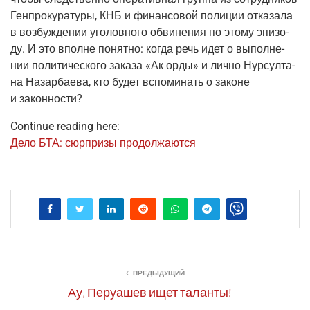
Ген­про­ку­ра­ту­ры, КНБ и финан­со­вой поли­ции отка­за­ла
в воз­буж­де­нии уго­лов­но­го обви­не­ния по это­му эпи­зо­
ду. И это вполне понят­но: когда речь идет о выпол­не­
нии поли­ти­че­ско­го зака­за «Ак орды» и лич­но Нур­сул­та­
на Назар­ба­е­ва, кто будет вспо­ми­нать о законе
и законности?
Continue reading here:
Дело БТА: сюр­при­зы продолжаются
ПРЕДЫДУЩИЙ
Ау, Перуашев ищет таланты!