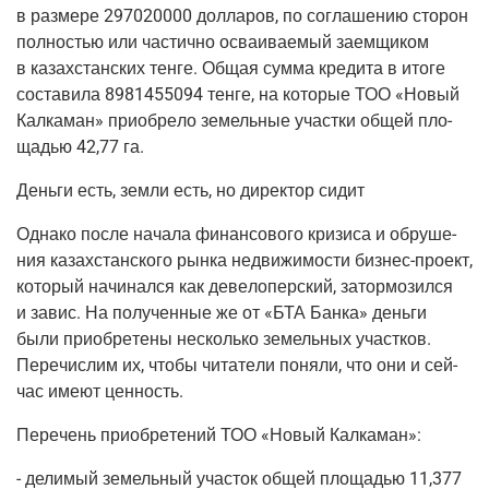
в раз­ме­ре 297020000 дол­ла­ров, по согла­ше­нию сто­рон
пол­но­стью или частич­но осва­и­ва­е­мый заем­щи­ком
в казах­стан­ских тен­ге. Общая сум­ма кре­ди­та в ито­ге
соста­ви­ла 8981455094 тен­ге, на кото­рые ТОО «Новый
Кал­ка­ман» при­об­ре­ло земель­ные участ­ки общей пло­
ща­дью 42,77 га.
День­ги есть, зем­ли есть, но дирек­тор сидит
Одна­ко после нача­ла финан­со­во­го кри­зи­са и обру­ше­
ния казах­стан­ско­го рын­ка недви­жи­мо­сти
биз­нес-про­ект
,
кото­рый начи­нал­ся как деве­ло­пер­ский, затор­мо­зил­ся
и завис. На полу­чен­ные же от «БТА Бан­ка» день­ги
были при­об­ре­те­ны несколь­ко земель­ных участ­ков.
Пере­чис­лим их, что­бы чита­те­ли поня­ли, что они и сей­
час име­ют ценность.
Пере­чень при­об­ре­те­ний ТОО «Новый Калкаман»:
- дели­мый земель­ный уча­сток общей пло­ща­дью 11,377