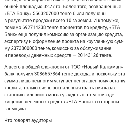
общей пло­ща­дью 32,77 га. Более того, воз­вра­щен­ные
«БТА Бан­ку» 5563207000 тен­ге были полу­че­ны
в резуль­та­те про­да­жи все­го 10 га зем­ли. И к тому же,
поми­мо 692714238 тен­ге про­цен­тов по кре­ди­ту, «БТА
Банк» еще полу­чил комис­сию за орга­ни­за­цию кре­ди­та,
экс­пер­ти­зу и оформ­ле­ние про­ек­та на круг­лень­кую сум­
му 2373800000 тен­ге, комис­сию за обслу­жи­ва­ние
и пере­во­ды денеж­ных средств — 20143126 тенге.
А все­го в общей слож­но­сти от ТОО «Новый Кал­ка­ман»
банк полу­чил 3086657364 тен­ге дохо­да, и посколь­ку эта
сум­ма лишь немно­гим усту­па­ет непо­га­шен­но­му остат­ку
кре­ди­та, толь­ко очень вос­па­лен­ная фан­та­зия казах­
стан­ских сило­ви­ков мог­ла угля­деть в этом эпи­зо­де
хище­ние денеж­ных средств «БТА Бан­ка» со сто­ро­ны
заемщика.
Что гово­рят аудиторы