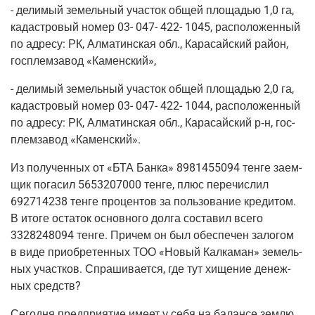
- дели­мый земель­ный уча­сток общей пло­ща­дью 1,0 га,
кадаст­ро­вый номер 03- 047- 422- 1045, рас­по­ло­жен­ный
по адре­су: РК, Алма­тин­ская обл., Кара­сай­ский рай­он,
гос­плем­за­вод «Камен­ский»,
- дели­мый земель­ный уча­сток общей пло­ща­дью 2,0 га,
кадаст­ро­вый номер 03- 047- 422- 1044, рас­по­ло­жен­ный
по адре­су: РК, Алма­тин­ская обл., Кара­сай­ский
р‑н
, гос­
плем­за­вод «Камен­ский».
Из полу­чен­ных от «БТА Бан­ка» 8981455094 тен­ге заем­
щик пога­сил 5653207000 тен­ге, плюс пере­чис­лил
692714238 тен­ге про­цен­тов за поль­зо­ва­ние кре­ди­том.
В ито­ге оста­ток основ­но­го дол­га соста­вил все­го
3328248094 тен­ге. При­чем он был обес­пе­чен зало­гом
в виде при­об­ре­тен­ных ТОО «Новый Кал­ка­ман» земель­
ных участ­ков. Спра­ши­ва­ет­ся, где тут хище­ние денеж­
ных средств?
Сего­дня пред­при­я­тие име­ет у себя на балан­се зем­лю