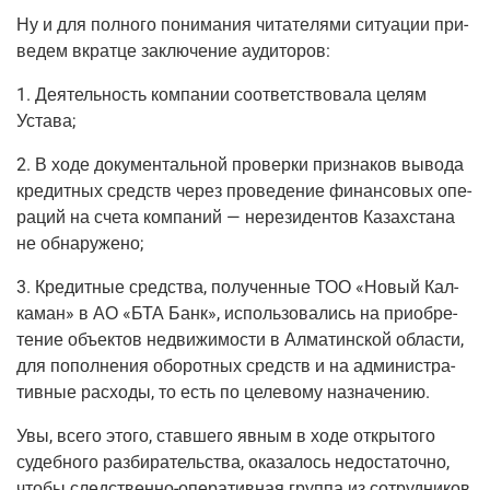
Ну и для пол­но­го пони­ма­ния чита­те­ля­ми ситу­а­ции при­
ве­дем вкрат­це заклю­че­ние аудиторов:
1. Дея­тель­ность ком­па­нии соот­вет­ство­ва­ла целям
Устава;
2. В ходе доку­мен­таль­ной про­вер­ки при­зна­ков выво­да
кре­дит­ных средств через про­ве­де­ние финан­со­вых опе­
ра­ций на сче­та ком­па­ний — нере­зи­ден­тов Казах­ста­на
не обнаружено;
3. Кре­дит­ные сред­ства, полу­чен­ные ТОО «Новый Кал­
ка­ман» в АО «БТА Банк», исполь­зо­ва­лись на при­об­ре­
те­ние объ­ек­тов недви­жи­мо­сти в Алма­тин­ской обла­сти,
для попол­не­ния обо­рот­ных средств и на адми­ни­стра­
тив­ные рас­хо­ды, то есть по целе­во­му назначению.
Увы, все­го это­го, став­ше­го явным в ходе откры­то­го
судеб­но­го раз­би­ра­тель­ства, ока­за­лось недо­ста­точ­но,
что­бы
след­ствен­но-опе­ра­тив­ная
груп­па из сотруд­ни­ков