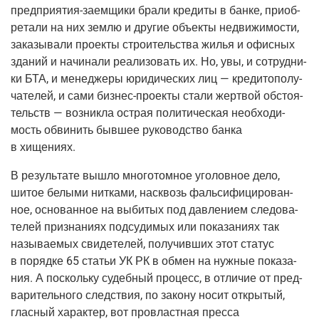
пред­при­я­тия-заем­щи­ки
бра­ли кре­ди­ты в бан­ке, при­об­
ре­та­ли на них зем­лю и дру­гие объ­ек­ты недви­жи­мо­сти,
зака­зы­ва­ли про­ек­ты стро­и­тель­ства жилья и офис­ных
зда­ний и начи­на­ли реа­ли­зо­вать их. Но, увы, и сотруд­ни­
ки БТА, и мене­дже­ры юри­ди­че­ских лиц — кре­ди­то­по­лу­
ча­те­лей, и сами
биз­нес-про­ек­ты
ста­ли жерт­вой обсто­я­
тельств — воз­ник­ла ост­рая поли­ти­че­ская необ­хо­ди­
мость обви­нить быв­шее руко­вод­ство бан­ка
в хищениях.
В резуль­та­те вышло мно­го­том­ное уго­лов­ное дело,
шитое белы­ми нит­ка­ми, насквозь фаль­си­фи­ци­ро­ван­
ное, осно­ван­ное на выби­тых под дав­ле­ни­ем сле­до­ва­
те­лей при­зна­ни­ях под­су­ди­мых или пока­за­ни­ях так
назы­ва­е­мых сви­де­те­лей, полу­чив­ших этот ста­тус
в поряд­ке 65 ста­тьи УК РК в обмен на нуж­ные пока­за­
ния. А посколь­ку судеб­ный про­цесс, в отли­чие от пред­
ва­ри­тель­но­го след­ствия, по зако­ну носит откры­тый,
глас­ный харак­тер, вот про­власт­ная прес­са