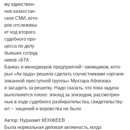
му един­ствен­
ное казах­стан­
ское СМИ, кото­
рое отсле­жи­ва­
ет ход вто­ро­го
судеб­но­го про­
цес­са по делу
быв­ших сотруд­
ни­ков «БТА
Бан­ка» и мене­дже­ров предприятий–заемщиков, кото­
рых «Ак орда» реши­ла сде­лать соучаст­ни­ка­ми «орга­ни­
зо­ван­ной пре­ступ­ной груп­пы» Мух­та­ра Абля­зо­ва
и заса­дить за решет­ку. Надо ска­зать, что пока зада­ча
выпол­ня­ет­ся пло­хо: эпи­зод за эпи­зо­дом, рас­смот­рен­
ные в ходе судеб­но­го раз­би­ра­тель­ства, сви­де­тель­ству­
ют – хище­ний и воров­ства не было.
Автор:
Нурах­мет КЕНЖЕЕВ
Была нор­маль­ная дело­вая актив­ность, когда