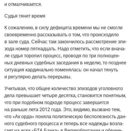
и отмалчивается.
Судья тянет время
К сожа­ле­нию, в силу дефи­ци­та вре­ме­ни мы не смог­ли
свое­вре­мен­но рас­ска­зы­вать о том, что про­ис­хо­ди­ло
в зале суда. Сей­час там закон­чи­лось рас­смот­ре­ние эпи­
зо­да номер пят­на­дцать. Надо отме­тить, что если вна­ча­
ле судья торо­пил про­цесс, про­во­дя по три пол­но­цен­
ных днев­ных судеб­ных засе­да­ния в неде­лю, то позд­нее
ситу­а­ция кар­ди­наль­но поме­ня­лась: он начал тянуть
и регу­ляр­но делать перерывы.
Учи­ты­вая, что общее коли­че­ство эпи­зо­дов уго­лов­но­го
дела пре­вы­ша­ет четы­ре десят­ка, ста­но­вит­ся понят­ным,
что при подоб­ном под­хо­де про­цесс завер­шит­ся
на рань­ше лета 2012 года. Это, види­мо, вызва­но тем,
что «Ак орда» поня­ла поли­ти­че­скую бес­по­лез­ность дан­
но­го судеб­но­го про­цес­са и теперь все надеж­ды воз­ла­
га­ет на иски «БТА Бан­ка» в Вели­ко­бри­та­нии и обви­не­