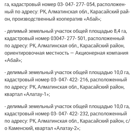
га, кадаст­ро­вый номер 03- 047- 277- 054, рас­по­ло­жен­
ный по адре­су: РК, Алма­тин­ская обл., Кара­сай­ский рай­
он, про­из­вод­ствен­ный коопе­ра­тив «Абай»;
- дели­мый земель­ный уча­сток общей пло­ща­дью 8,4 га,
кадаст­ро­вый номер 03047- 277- 501, рас­по­ло­жен­ный
по адре­су: РК, Алма­тин­ская обл., Кара­сай­ский рай­он,
ори­ен­ти­ро­воч­ная мест­ность — Акци­о­нер­ная ком­па­ния
«Абай»;
- дели­мый земель­ный уча­сток общей пло­ща­дью 10,0 га,
кадаст­ро­вый номер 03- 047- 422- 216, рас­по­ло­жен­ный
по адре­су: РК, Алма­тин­ская обл., Кара­сай­ский рай­он,
квар­тал «
Алатау‑1
»;
- дели­мый земель­ный уча­сток общей пло­ща­дью 10,0 га,
кадаст­ро­вый номер 03- 047- 422- 232, рас­по­ло­жен­ный
по адре­су: РК, Алма­тин­ская обл., Кара­сай­ский рай­он, с/
о Камен­ский, квар­тал «
Алатау‑2
»;