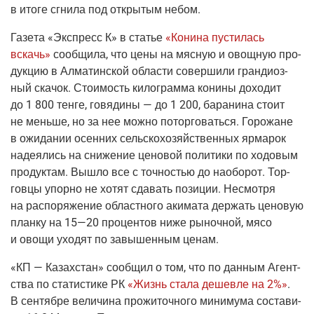
в ито­ге сгни­ла под откры­тым небом.
Газе­та
«Экс­пресс К»
в ста­тье
«Кони­на пусти­лась
вскачь»
сооб­щи­ла, что цены на мяс­ную и овощ­ную про­
дук­цию в Алма­тин­ской обла­сти совер­ши­ли гран­ди­оз­
ный ска­чок. Сто­и­мость кило­грам­ма кони­ны дохо­дит
до 1 800 тен­ге, говя­ди­ны — до 1 200, бара­ни­на сто­ит
не мень­ше, но за нее мож­но потор­го­вать­ся. Горо­жане
в ожи­да­нии осен­них сель­ско­хо­зяй­ствен­ных ярма­рок
наде­я­лись на сни­же­ние цено­вой поли­ти­ки по ходо­вым
про­дук­там. Вышло все с точ­но­стью до наобо­рот. Тор­
гов­цы упор­но не хотят сда­вать пози­ции. Несмот­ря
на рас­по­ря­же­ние област­но­го аки­ма­та дер­жать цено­вую
план­ку на 15—20 про­цен­тов ниже рыноч­ной, мясо
и ово­щи ухо­дят по завы­шен­ным ценам.
«КП — Казах­стан»
сооб­щил о том, что по дан­ным Агент­
ства по ста­ти­сти­ке РК
«Жизнь ста­ла дешев­ле на 2%»
.
В сен­тяб­ре вели­чи­на про­жи­точ­но­го мини­му­ма соста­ви­