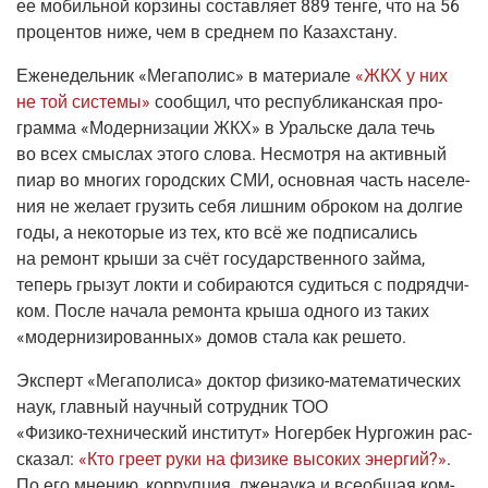
ее мобиль­ной кор­зи­ны состав­ля­ет 889 тен­ге, что на 56
про­цен­тов ниже, чем в сред­нем по Казахстану.
Еже­не­дель­ник
«Мега­по­лис»
в мате­ри­а­ле
«ЖКХ у них
не той систе­мы»
сооб­щил, что рес­пуб­ли­кан­ская про­
грам­ма «Модер­ни­за­ции ЖКХ» в Ураль­ске дала течь
во всех смыс­лах это­го сло­ва. Несмот­ря на актив­ный
пиар во мно­гих город­ских СМИ, основ­ная часть насе­ле­
ния не жела­ет гру­зить себя лиш­ним обро­ком на дол­гие
годы, а неко­то­рые из тех, кто всё же под­пи­са­лись
на ремонт кры­ши за счёт госу­дар­ствен­но­го зай­ма,
теперь гры­зут лок­ти и соби­ра­ют­ся судить­ся с под­ряд­чи­
ком. После нача­ла ремон­та кры­ша одно­го из таких
«модер­ни­зи­ро­ван­ных» домов ста­ла как решето.
Экс­перт
«Мега­по­ли­са»
док­тор
физи­ко-мате­ма­ти­че­ских
наук, глав­ный науч­ный сотруд­ник ТОО
«
Физи­ко-тех­ни­че­ский
инсти­тут» Ногер­бек Нур­го­жин рас­
ска­зал:
«Кто гре­ет руки на физи­ке высо­ких энер­гий?»
.
По его мне­нию, кор­руп­ция, лже­на­у­ка и все­об­щая ком­