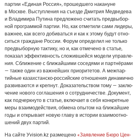
пар­тии «Еди­ная Рос­сия», про­шед­ше­го нака­нуне
в Москве. Выступ­ле­ния на съез­де Дмит­рия Мед­ве­де­ва
и Вла­ди­ми­ра Пути­на пред­ло­же­но счи­тать пред­вы­бор­
ной про­грам­мой пар­тии. Но, как отме­ти­ли сами лиде­ры,
важ­нее, как все­го доби­вать­ся и как к это­му будут отно­
сить­ся граж­дане Рос­сии. Форум опре­де­лил не толь­ко
пред­вы­бор­ную так­ти­ку, но и, как отме­че­но в ста­тье,
пока­зал эффек­тив­ность сло­жив­шей­ся моде­ли управ­ле­
ния. Сбли­же­ние с бли­жай­ши­ми сосе­дя­ми и парт­нё­ра­ми
— так­же один из важ­ней­ших при­о­ри­те­тов. А меж­пар­
тий­ные
казах­стан­ско-рос­сий­ские
отно­ше­ния дина­мич­но
раз­ви­ва­ют­ся и креп­нут. Дока­за­тель­ством тому — заклю­
че­ние ново­го согла­ше­ния о сотруд­ни­че­стве. Доку­мент,
как под­черк­ну­то в ста­тье, вклю­ча­ет в себя кон­крет­ные
меры вза­и­мо­дей­ствия, обме­на опы­том на бли­жай­шие
годы и откры­ва­ет новую гла­ву в исто­рии вза­и­мо­от­но­
ше­ний двух партий.
На сай­те
Уvision.kz
раз­ме­ще­но
«Заяв­ле­ние Бюро Цен­