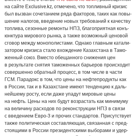
на сай­те
Еxclusive.kz
, отме­че­но, что топ­лив­ный кри­зис
был вызван соче­та­ни­ем ряда фак­то­ров, таких как повы­
ше­ние нало­гов, вве­де­ние новых тре­бо­ва­ний к каче­ству
топ­ли­ва, сезон­ные ремон­ты НПЗ, бла­го­при­ят­ная конъ­
юнк­ту­ра миро­во­го рын­ка, а так­же воз­мож­ный цено­вой
сго­вор меж­ду моно­по­ли­ста­ми. Одна­ко глав­ным ката­ли­
за­то­ром кри­зи­са ста­ло вхож­де­ние Казах­ста­на в Тамо­
жен­ный союз. Вме­сто обе­щан­но­го сни­же­ния цен
в резуль­та­те сня­тия тамо­жен­ных барье­ров про­ис­хо­дит
совер­шен­но обрат­ный про­цесс, в том чис­ле в части
ГСМ. Пара­докс в том, что цены на неф­те­про­дук­ты как
в Рос­сии, так и в Казах­стане име­ют тен­ден­цию к даль­
ней­ше­му росту, если даже упа­дут миро­вые цены
на нефть. Цены на них будут воз­рас­тать как мини­му­му
на вели­чи­ну рас­хо­дов по рекон­струк­ции НПЗ в свя­зи
с вве­де­ни­ем
Евро‑3
и про­чих стан­дар­тов. При­сут­ству­ет
так­же поли­ти­че­ская состав­ля­ю­щая, свя­зан­ная с пред­
сто­я­щи­ми в Рос­сии пре­зи­дент­ски­ми выбо­ра­ми и удер­