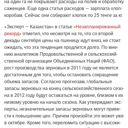
на один га не покры­ва­ют рас­хо­ды на полив и обра­бот­ку
сажен­цев. Еще одна ста­тья рас­хо­дов — зар­пла­та хлоп­
ко­ро­бам. Сей­час они соби­ра­ют хло­пок по 25 тен­ге за кг.
«Экс­перт — Казах­стан»
в ста­тье
«Неза­пла­ни­ро­ван­ный
рекорд»
отме­тил, что несмот­ря на то, что со вто­рой
дека­ды сен­тяб­ря цены на пше­ни­цу идут вниз, не сто­ит
ожи­дать, что эта тен­ден­ция про­длит­ся дол­го. По мне­
нию ана­ли­ти­ков Про­до­воль­ствен­ной и сель­ско­хо­зяй­
ствен­ной орга­ни­за­ции Объ­еди­нен­ных Наций
(ФАО
),
рост про­из­вод­ства зер­но­вых в 2011 году не явля­ет­ся
доста­точ­ным для того, что­бы оста­но­вить сокра­ще­ние
объ­е­ма запа­сов. Соглас­но про­гно­зам, гло­баль­ные
запа­сы зер­но­вых на конец сель­ско­хо­зяй­ствен­но­го сезо­
на в 2012 году будут оста­вать­ся на уровне, близ­ком к их
низ­ко­му уров­ню на нача­ло сезо­на. Как утвер­жда­ют экс­
пер­ты, незна­чи­тель­ные запа­сы зер­но­вых могут при­ве­
сти к повы­ше­нию цен. При­чем про­изой­ти это может уже
в октяб­ре. Кро­ме того, пере­ло­мить ситу­а­цию с высо­ки­