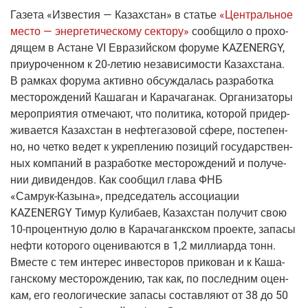
Газе­та
«Изве­стия — Казах­стан»
в ста­тье
«Цен­траль­ное
место — энер­ге­ти­че­ско­му сек­то­ру»
сооб­щи­ло о про­хо­
дя­щем в Астане VI Евразий­ском фору­ме KAZENERGY,
при­уро­чен­ном к
20-летию
неза­ви­си­мо­сти Казах­ста­на.
В рам­ках фору­ма актив­но обсуж­да­лась раз­ра­бот­ка
место­рож­де­ний Каша­ган и Кара­ча­га­нак. Орга­ни­за­то­ры
меро­при­я­тия отме­ча­ют, что поли­ти­ка, кото­рой при­дер­
жи­ва­ет­ся Казах­стан в неф­те­га­зо­вой сфе­ре, посте­пен­
но, но чет­ко ведет к укреп­ле­нию пози­ций госу­дар­ствен­
ных ком­па­ний в раз­ра­бот­ке место­рож­де­ний и полу­че­
нии диви­ден­дов. Как сооб­щил гла­ва ФНБ
«
Самрук-Казы­на
», пред­се­да­тель ассо­ци­а­ции
KAZENERGY Тимур Кули­ба­ев, Казах­стан полу­чит свою
10-про­цент­ную
долю в Кара­ча­ганк­ском про­ек­те, запа­сы
неф­ти кото­ро­го оце­ни­ва­ют­ся в 1,2 мил­ли­ар­да тонн.
Вме­сте с тем инте­рес инве­сто­ров при­ко­ван и к Каша­
ган­ско­му место­рож­де­нию, так как, по послед­ним оцен­
кам, его гео­ло­ги­че­ские запа­сы состав­ля­ют от 38 до 50