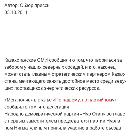
Автор:
Обзор прес­сы
05.10.2011
Казах­стан­ские СМИ сооб­щи­ли о том, что тво­рить­ся за
забо­ром у наших север­ных сосе­дей, и кто, нако­нец,
может стать глав­ным стра­те­ги­че­ским парт­не­ром Казах­
ста­на, меч­та­ю­ще­го занять достой­ное место сре­ди веду­
щих постав­щи­ков энер­ге­ти­че­ских ресурсов.
«Мега­по­лис»
в ста­тье
«
По-наше­му
,
по-пар­тий­но­му
»
сооб­щил о том, что деле­га­ция
Народ­но-демо­кра­ти­че­ской
пар­тии «Нур Отан» во гла­ве
с пер­вым заме­сти­те­лем пред­се­да­те­ля пар­тии Нур­ла­
ном Ниг­ма­ту­ли­ным при­ня­ла уча­стие в рабо­те съез­да