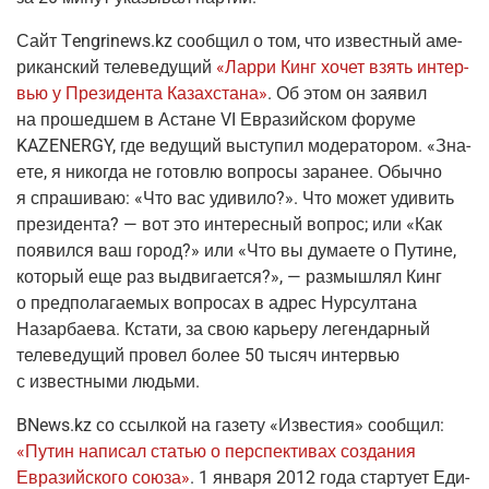
Сайт
Тengrinews.kz
сооб­щил о том, что извест­ный аме­
ри­кан­ский теле­ве­ду­щий
«Лар­ри Кинг хочет взять интер­
вью у Пре­зи­ден­та Казах­ста­на»
. Об этом он заявил
на про­шед­шем в Астане VI Евразий­ском фору­ме
KAZENERGY, где веду­щий высту­пил моде­ра­то­ром. «Зна­
е­те, я нико­гда не готов­лю вопро­сы зара­нее. Обыч­но
я спра­ши­ваю: «Что вас уди­ви­ло?». Что может уди­вить
пре­зи­ден­та? — вот это инте­рес­ный вопрос; или «Как
появил­ся ваш город?» или «Что вы дума­е­те о Путине,
кото­рый еще раз выдви­га­ет­ся?», — раз­мыш­лял Кинг
о пред­по­ла­га­е­мых вопро­сах в адрес Нур­сул­та­на
Назар­ба­е­ва. Кста­ти, за свою карье­ру леген­дар­ный
теле­ве­ду­щий про­вел более 50 тысяч интер­вью
с извест­ны­ми людьми.
BNews.kz
со ссыл­кой на газе­ту «Изве­стия» сооб­щил:
«Путин напи­сал ста­тью о пер­спек­ти­вах созда­ния
Евразий­ско­го сою­за»
. 1 янва­ря 2012 года стар­ту­ет Еди­