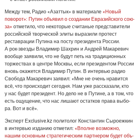
Меж­ду тем,
Радио «Азаттык»
в мате­ри­а­ле
«Новый
пово­рот»: Путин объ­явил о созда­нии Евразий­ско­го сою­
за»
отме­ти­ло, что неко­то­рые счи­та­ные пред­ста­ви­те­ли
рос­сий­ской твор­че­ской эли­ты выра­зи­ли про­тест
рестав­ра­ции Пути­на на посту пре­зи­ден­та Рос­сии.
А
рок-звез­ды
Вла­ди­мир Шахрин и Андрей Мака­ре­вич
вооб­ще заяви­ли, что не будут петь на тра­ди­ци­он­ных
тор­же­ствах в цен­тре Моск­вы, если пре­зи­ден­том Рос­сии
вновь ока­жет­ся Вла­ди­мир Путин. В интер­вью радио
Сво­бо­да Мака­ре­вич заявил: «Мне не очень нра­вит­ся
всё, что про­ис­хо­дит сего­дня. Нам уже рас­ска­за­ли, кто
у нас будет пре­зи­дент. Но дело не в Путине, а в том, что
есть ощу­ще­ние, что нас лиша­ют остат­ков пра­ва выбо­
ра. Вот и всё».
Экс­перт
Еxclusive.kz
поли­то­лог Кон­стан­тин Сыро­еж­кин
в интер­вью изда­нию отме­тил:
«Вполне воз­мож­но,
нашим основ­ным стра­те­ги­че­ским парт­не­ром будет объ­