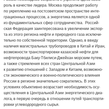
роль в каче­стве лиде­ра. Москва про­дол­жа­ет рабо­ту
по укреп­ле­нию на пост­со­вет­ском про­стран­стве инте­
гра­ци­он­ных про­цес­сов, а энер­ге­ти­ка явля­ет­ся одной
из фун­да­мен­таль­ных сфер сотруд­ни­че­ства. Рос­сий­
ская Феде­ра­ция заин­те­ре­со­ва­на в уве­ли­че­нии экс­пор­
та из это­го реги­о­на неф­ти и при­род­но­го газа исклю­чи­
тель­но по соб­ствен­ной тер­ри­то­рии. Одна­ко, в вви­ду
нали­чия маги­страль­ных тру­бо­про­во­дов в Китай и Иран,
воз­мож­но­сти транс­пор­ти­ров­ки казах­ской неф­ти для
неф­те­про­во­да
Баку-Тби­ли­си-Джей­хан
мор­ским путем,
а так­же стрем­ле­ния всех стран Цен­траль­ной Азии
к раз­ви­тию отно­ше­ний с Запа­дом и Кита­ем, воз­мож­но­
сти эко­но­ми­че­ско­го и
воен­но-поли­ти­че­ско­го
вли­я­ния
Рос­сии в реги­оне зна­чи­тель­но сокра­ти­лись. В этих
усло­ви­ях объ­ек­тив­но воз­рас­та­ет необ­хо­ди­мость осу­
ществ­ле­ния в Цен­траль­ной Азии энер­ге­ти­че­ско­го диа­
ло­га, в первую оче­редь в отно­ше­нии путей транс­пор­ти­
ров­ки угле­во­до­род­но­го сырья.