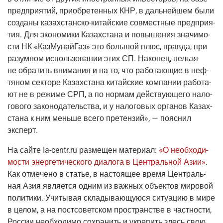
пред­при­я­тий, при­об­ре­тен­ных КНР, в даль­ней­шем были
созда­ны
казах­стан­ско-китай­ские
сов­мест­ные пред­при­я­
тия. Для эко­но­ми­ки Казах­ста­на и повы­ше­ния зна­чи­мо­
сти НК «Каз­Му­най­Газ» это боль­шой плюс, прав­да, при
разум­ном исполь­зо­ва­нии этих СП. Нако­нец, нель­зя
не обра­тить вни­ма­ния и на то, что рабо­та­ю­щие в неф­
тя­ном сек­то­ре Казах­ста­на китай­ские ком­па­нии рабо­та­
ют не в режи­ме СРП, а по нор­мам дей­ству­ю­ще­го нало­
го­во­го зако­но­да­тель­ства, и у нало­го­вых орга­нов Казах­
ста­на к ним мень­ше все­го пре­тен­зий», — пояс­нил
эксперт.
На сай­те
Ia-centr
.ru
раз­ме­щен мате­ри­ал:
«О необ­хо­ди­
мо­сти энер­ге­ти­че­ско­го диа­ло­га в Цен­траль­ной Азии»
.
Как отме­че­но в ста­тье, в насто­я­щее вре­мя Цен­траль­
ная Азия явля­ет­ся одним из важ­ных объ­ек­тов миро­вой
поли­ти­ки. Учи­ты­вая скла­ды­ва­ю­щу­ю­ся ситу­а­цию в мире
в целом, а на пост­со­вет­ском про­стран­стве в част­но­сти,
Рос­сии необ­хо­ди­мо сохра­нить и укре­пить здесь свою