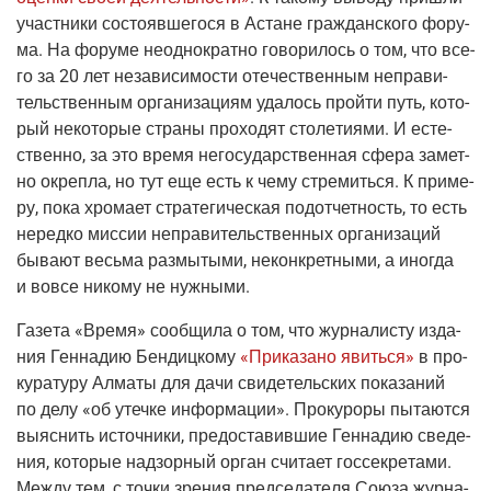
участ­ни­ки состо­яв­ше­го­ся в Астане граж­дан­ско­го фору­
ма. На фору­ме неод­но­крат­но гово­ри­лось о том, что все­
го за 20 лет неза­ви­си­мо­сти оте­че­ствен­ным непра­ви­
тель­ствен­ным орга­ни­за­ци­ям уда­лось прой­ти путь, кото­
рый неко­то­рые стра­ны про­хо­дят сто­ле­ти­я­ми. И есте­
ствен­но, за это вре­мя него­су­дар­ствен­ная сфе­ра замет­
но окреп­ла, но тут еще есть к чему стре­мить­ся. К при­ме­
ру, пока хро­ма­ет стра­те­ги­че­ская под­от­чет­ность, то есть
неред­ко мис­сии непра­ви­тель­ствен­ных орга­ни­за­ций
быва­ют весь­ма раз­мы­ты­ми, некон­крет­ны­ми, а ино­гда
и вовсе нико­му не нужными.
Газе­та
«Вре­мя»
сооб­щи­ла о том, что жур­на­ли­сту изда­
ния Ген­на­дию Бен­диц­ко­му
«При­ка­за­но явить­ся»
в про­
ку­ра­ту­ру Алма­ты для дачи сви­де­тель­ских пока­за­ний
по делу «об утеч­ке инфор­ма­ции». Про­ку­ро­ры пыта­ют­ся
выяс­нить источ­ни­ки, предо­ста­вив­шие Ген­на­дию све­де­
ния, кото­рые над­зор­ный орган счи­та­ет гос­сек­ре­та­ми.
Меж­ду тем, с точ­ки зре­ния пред­се­да­те­ля Сою­за жур­на­