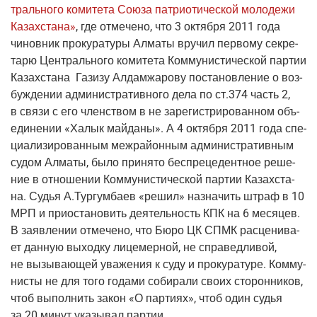
траль­но­го коми­те­та Сою­за пат­ри­о­ти­че­ской моло­де­жи
Казах­ста­на»
, где отме­че­но, что 3 октяб­ря 2011 года
чинов­ник про­ку­ра­ту­ры Алма­ты вру­чил пер­во­му сек­ре­
та­рю Цен­траль­но­го коми­те­та Ком­му­ни­сти­че­ской пар­тии
Казах­ста­на Гази­зу Алдам­жа­ро­ву поста­нов­ле­ние о воз­
буж­де­нии адми­ни­стра­тив­но­го дела по ст.374 часть 2,
в свя­зи с его член­ством в не заре­ги­стри­ро­ван­ном объ­
еди­не­нии «Халык май­да­ны». А 4 октяб­ря 2011 года спе­
ци­а­ли­зи­ро­ван­ным меж­рай­он­ным адми­ни­стра­тив­ным
судом Алма­ты, было при­ня­то бес­пре­це­дент­ное реше­
ние в отно­ше­нии Ком­му­ни­сти­че­ской пар­тии Казах­ста­
на. Судья А.Тургумбаев «решил» назна­чить штраф в 10
МРП и при­оста­но­вить дея­тель­ность КПК на 6 меся­цев.
В заяв­ле­нии отме­че­но, что Бюро ЦК СПМК рас­це­ни­ва­
ет дан­ную выход­ку лице­мер­ной, не спра­вед­ли­вой,
не вызы­ва­ю­щей ува­же­ния к суду и про­ку­ра­ту­ре. Ком­му­
ни­сты не для того года­ми соби­ра­ли сво­их сто­рон­ни­ков,
чтоб выпол­нить закон «О пар­ти­ях», чтоб один судья
за 20 минут ука­зы­вал партии.