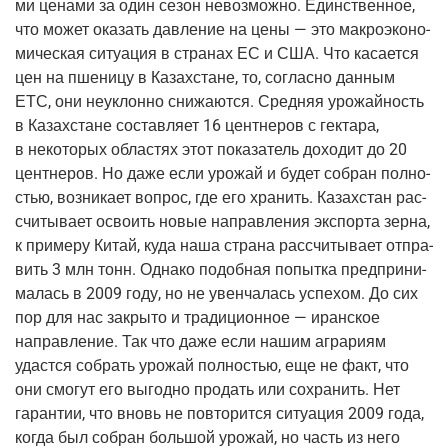
ми цена­ми за один сезон невоз­мож­но. Един­ствен­ное,
что может ока­зать дав­ле­ние на цены — это мак­ро­эко­но­
ми­че­ская ситу­а­ция в стра­нах ЕС и США. Что каса­ет­ся
цен на пше­ни­цу в Казах­стане, то, соглас­но дан­ным
ЕТС, они неуклон­но сни­жа­ют­ся. Сред­няя уро­жай­ность
в Казах­стане состав­ля­ет 16 цент­не­ров с гек­та­ра,
в неко­то­рых обла­стях этот пока­за­тель дохо­дит до 20
цент­не­ров. Но даже если уро­жай и будет собран пол­но­
стью, воз­ни­ка­ет вопрос, где его хра­нить. Казах­стан рас­
счи­ты­ва­ет осво­ить новые направ­ле­ния экс­пор­та зер­на,
к при­ме­ру Китай, куда наша стра­на рас­счи­ты­ва­ет отпра­
вить 3 млн тонн. Одна­ко подоб­ная попыт­ка пред­при­ни­
ма­лась в 2009 году, но не увен­ча­лась успе­хом. До сих
пор для нас закры­то и тра­ди­ци­он­ное — иран­ское
направ­ле­ние. Так что даже если нашим агра­ри­ям
удаст­ся собрать уро­жай пол­но­стью, еще не факт, что
они смо­гут его выгод­но про­дать или сохра­нить. Нет
гаран­тии, что вновь не повто­рит­ся ситу­а­ция 2009 года,
когда был собран боль­шой уро­жай, но часть из него