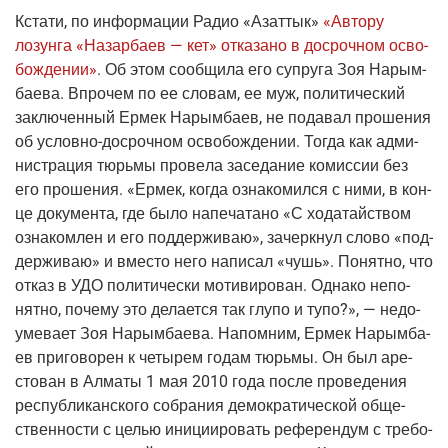
Кста­ти, по инфор­ма­ции
Радио «Азаттык»
«Авто­ру
лозун­га «Назар­ба­ев — кет» отка­за­но в досроч­ном осво­
бож­де­нии»
. Об этом сооб­щи­ла его супру­га Зоя Нарым­
ба­е­ва. Впро­чем по ее сло­вам, ее муж, поли­ти­че­ский
заклю­чен­ный Ермек Нарым­ба­ев, не пода­вал про­ше­ния
об
услов­но-досроч­ном
осво­бож­де­нии. Тогда как адми­
ни­стра­ция тюрь­мы про­ве­ла засе­да­ние комис­сии без
его про­ше­ния. «Ермек, когда озна­ко­мил­ся с ними, в кон­
це доку­мен­та, где было напе­ча­та­но «С хода­тай­ством
озна­ком­лен и его под­дер­жи­ваю», зачерк­нул сло­во «под­
дер­жи­ваю» и вме­сто него напи­сал «чушь». Понят­но, что
отказ в УДО поли­ти­че­ски моти­ви­ро­ван. Одна­ко непо­
нят­но, поче­му это дела­ет­ся так глу­по и тупо?», — недо­
уме­ва­ет Зоя Нарым­ба­е­ва. Напом­ним, Ермек Нарым­ба­
ев при­го­во­рен к четы­рем годам тюрь­мы. Он был аре­
сто­ван в Алма­ты 1 мая 2010 года после про­ве­де­ния
рес­пуб­ли­кан­ско­го собра­ния демо­кра­ти­че­ской обще­
ствен­но­сти с целью ини­ци­и­ро­вать рефе­рен­дум с тре­бо­