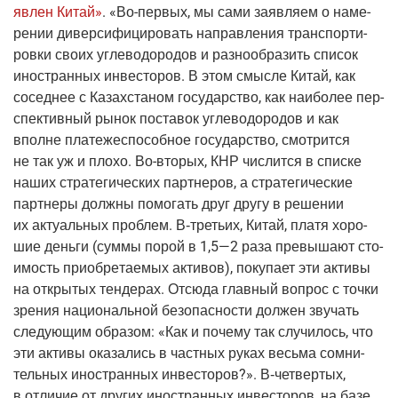
яв­лен Китай»
. «
Во-пер­вых
, мы сами заяв­ля­ем о наме­
ре­нии дивер­си­фи­ци­ро­вать направ­ле­ния транс­пор­ти­
ров­ки сво­их угле­во­до­ро­дов и раз­но­об­ра­зить спи­сок
ино­стран­ных инве­сто­ров. В этом смыс­ле Китай, как
сосед­нее с Казах­ста­ном госу­дар­ство, как наи­бо­лее пер­
спек­тив­ный рынок поста­вок угле­во­до­ро­дов и как
вполне пла­те­же­спо­соб­ное госу­дар­ство, смот­рит­ся
не так уж и пло­хо.
Во-вто­рых
, КНР чис­лит­ся в спис­ке
наших стра­те­ги­че­ских парт­не­ров, а стра­те­ги­че­ские
парт­не­ры долж­ны помо­гать друг дру­гу в реше­нии
их акту­аль­ных про­блем.
В‑третьих
, Китай, пла­тя хоро­
шие день­ги
(сум­мы
порой в 1,5—2 раза пре­вы­ша­ют сто­
и­мость при­об­ре­та­е­мых акти­вов), поку­па­ет эти акти­вы
на откры­тых тен­де­рах. Отсю­да глав­ный вопрос с точ­ки
зре­ния наци­о­наль­ной без­опас­но­сти дол­жен зву­чать
сле­ду­ю­щим обра­зом: «Как и поче­му так слу­чи­лось, что
эти акти­вы ока­за­лись в част­ных руках весь­ма сомни­
тель­ных ино­стран­ных инве­сто­ров?».
В‑четвертых
,
в отли­чие от дру­гих ино­стран­ных инве­сто­ров, на базе