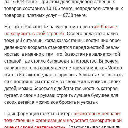
ла 16 844 тен­ге. При этом доля про­до­воль­ствен­ных
това­ров соста­ви­ла 10 106 тен­ге, непро­до­воль­ствен­ных
това­ров и плат­ных услуг — 6738 тенге.
На сай­те
Рulsanet.kz
раз­ме­щен мате­ри­ал
«Я боль­ше
не хочу жить в этой стране!»
. Сво­е­го рода это ана­лиз
теку­щей ситу­а­ции, когда казах­стан­цы, достиг­шие опре­
де­лен­но­го воз­рас­та ста­но­вят­ся перед жест­кой реаль­
но­стью, а имен­но с тем, что Казах­стан не явля­ет­ся той
стра­ной, где сто­и­ло бы заво­дить потом­ство. Впро­чем,
вари­ан­тов-то
на самом деле не так уж и мно­го: «Мож­но
жить в Казах­стане,
как-то
при­спо­саб­ли­вать­ся и свы­кать­
ся с посто­ян­ным стра­хом за свою жизнь и жизнь сво­их
детей; мож­но бороть­ся с дей­стви­тель­но­стью, кото­рая
пуга­ет, и сво­и­ми рука­ми стро­ить луч­шее буду­щее для
сво­их детей; а мож­но все бро­сить и уехать».
По инфор­ма­ции газе­ты
«Литер»
«Неко­то­рым непра­ви­
тель­ствен­ным орга­ни­за­ци­ям недо­ста­ет само­кри­тич­ной
оцен­ки сво­ей дея­тель­но­сти»
. К тако­му выво­ду при­шли