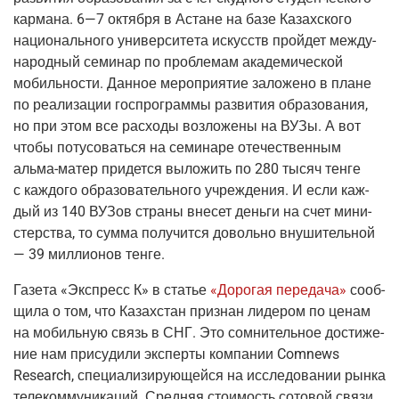
кар­ма­на. 6—7 октяб­ря в Астане на базе Казах­ско­го
наци­о­наль­но­го уни­вер­си­те­та искусств прой­дет меж­ду­
на­род­ный семи­нар по про­бле­мам ака­де­ми­че­ской
мобиль­но­сти. Дан­ное меро­при­я­тие зало­же­но в плане
по реа­ли­за­ции гос­про­грам­мы раз­ви­тия обра­зо­ва­ния,
но при этом все рас­хо­ды воз­ло­же­ны на ВУЗы. А вот
что­бы поту­со­вать­ся на семи­на­ре оте­че­ствен­ным
аль­ма-матер
при­дет­ся выло­жить по 280 тысяч тен­ге
с каж­до­го обра­зо­ва­тель­но­го учре­жде­ния. И если каж­
дый из 140 ВУЗов стра­ны вне­сет день­ги на счет мини­
стер­ства, то сум­ма полу­чит­ся доволь­но вну­ши­тель­ной
— 39 мил­ли­о­нов тенге.
Газе­та
«Экс­пресс К»
в ста­тье
«Доро­гая пере­да­ча»
сооб­
щи­ла о том, что Казах­стан при­знан лиде­ром по ценам
на мобиль­ную связь в СНГ. Это сомни­тель­ное дости­же­
ние нам при­су­ди­ли экс­пер­ты ком­па­нии Comnews
Research, спе­ци­а­ли­зи­ру­ю­щей­ся на иссле­до­ва­нии рын­ка
теле­ком­му­ни­ка­ций. Сред­няя сто­и­мость сото­вой свя­зи