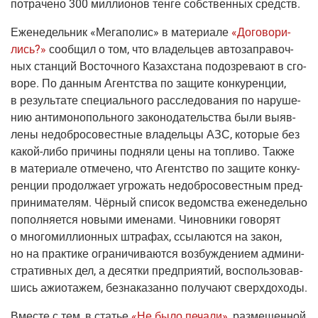
потра­че­но 300 мил­ли­о­нов тен­ге соб­ствен­ных средств.
Еже­не­дель­ник
«Мега­по­лис»
в мате­ри­а­ле
«Дого­во­ри­
лись?»
сооб­щил о том, что вла­дель­цев авто­за­пра­воч­
ных стан­ций Восточ­но­го Казах­ста­на подо­зре­ва­ют в сго­
во­ре. По дан­ным Агент­ства по защи­те кон­ку­рен­ции,
в резуль­та­те спе­ци­аль­но­го рас­сле­до­ва­ния по нару­ше­
нию анти­мо­но­поль­но­го зако­но­да­тель­ства были выяв­
ле­ны недобросовест­ные вла­дель­цы АЗС, кото­рые без
какой-либо
при­чи­ны под­ня­ли цены на топ­ли­во. Так­же
в мате­ри­а­ле отме­че­но, что Агент­ство по защи­те кон­ку­
рен­ции про­дол­жа­ет угро­жать недоб­ро­со­вест­ным пред­
при­ни­ма­те­лям. Чёр­ный спи­сок ведом­ства еже­не­дель­но
попол­ня­ет­ся новы­ми име­на­ми. Чинов­ни­ки гово­рят
о мно­го­мил­ли­он­ных штра­фах, ссы­ла­ют­ся на закон,
но на прак­ти­ке огра­ни­чи­ва­ют­ся воз­буж­де­ни­ем адми­ни­
стра­тив­ных дел, а десят­ки пред­при­я­тий, вос­поль­зо­вав­
шись ажи­о­та­жем, без­на­ка­зан­но полу­ча­ют сверхдоходы.
Вме­сте с тем, в ста­тье
«Не было печа­ли»
, раз­ме­щен­ной