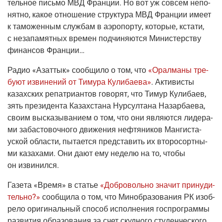
тель­ное пись­мо МВД Фран­ции. Но вот уж совсем непо­
нят­но, какое отно­ше­ние струк­ту­ра МВД Фран­ции име­ет
к тамо­жен­ным служ­бам в аэро­пор­ту, кото­рые, кста­ти,
с неза­па­мят­ных вре­мен под­чи­ня­ют­ся Мини­стер­ству
финан­сов Франции…
Радио «Азаттык»
сооб­щи­ло о том, что
«Орал­ма­ны тре­
бу­ют изви­не­ний от Тиму­ра Кули­ба­е­ва»
. Акти­ви­сты
казах­ских репа­три­ан­тов гово­рят, что Тимур Кули­ба­ев,
зять пре­зи­ден­та Казах­ста­на Нур­сул­та­на Назар­ба­е­ва,
сво­им выска­зы­ва­ни­ем о том, что они явля­ют­ся лиде­ра­
ми заба­сто­воч­но­го дви­же­ния неф­тя­ни­ков Ман­ги­ста­
уской обла­сти, пыта­ет­ся пред­ста­вить их вто­ро­сорт­ны­
ми каза­ха­ми. Они дают ему неде­лю на то, что­бы
он извинился.
Газе­та
«Вре­мя»
в ста­тье
«Доб­ро­воль­но зна­чит при­ну­ди­
тель­но?»
сооб­щи­ла о том, что Мино­бра­зо­ва­ния РК изоб­
ре­ло ори­ги­наль­ный спо­соб испол­не­ния гос­про­грам­мы
раз­ви­тия обра­зо­ва­ния за счет скуд­но­го сту­ден­че­ско­го