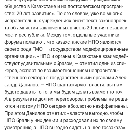
обще­ство в Казах­стане и на пост­со­вет­ском про­стран­
стве: 20 лет раз­ви­тия». По его сло­вам, уже во мно­гих
испра­ви­тель­ных учре­жде­ни­ях висит текст зако­но­про­ек­
та об амни­стии заклю­чен­ных в честь
20-летия
неза­ви­си­
мо­сти рес­пуб­ли­ки. Меж­ду тем, отдель­ные участ­ни­ки
фору­ма пола­га­ют, что казах­стан­ские НПО явля­ют­ся
сво­е­го рода ГМО — «госу­дар­ством моди­фи­ци­ро­ван­ные
орга­ни­за­ции». «НПО и орга­ны в Казах­стане вза­и­мо­дей­
ству­ют уди­ви­тель­ным обра­зом, — отме­тил один из спи­
ке­ров, экс­перт по вза­и­мо­от­но­ше­ни­ям непра­ви­тель­
ствен­но­го сек­то­ра с госу­дар­ствен­ны­ми орга­на­ми Алек­
сандр Дани­лов. — НПО шан­та­жи­ру­ют вла­сти: вы нам
буде­те давать
то-то
, а мы будем делать вза­мен
то-то
».
А в резуль­та­те дол­гих пере­го­во­ров, про­бле­мы не реша­
ют­ся и пото­му НПО сего­дня абсо­лют­но неэф­фек­тив­ны.
При этом Дани­лов отме­тил: «вла­стям выгод­но, что­бы
НПО бра­ли у них день­ги и рас­хо­до­ва­ли их по сво­е­му
усмот­ре­нию, а НПО выгод­но сидеть на шее госзаказа».