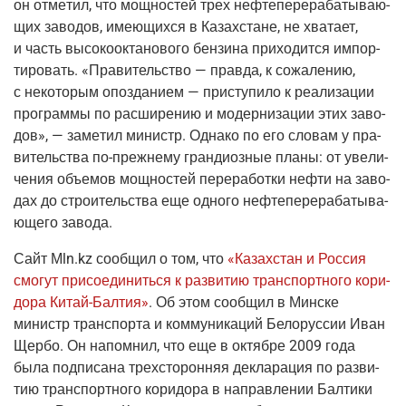
он отме­тил, что мощ­но­стей трех неф­те­пе­ре­ра­ба­ты­ва­ю­
щих заво­дов, име­ю­щих­ся в Казах­стане, не хва­та­ет,
и часть высо­ко­ок­та­но­во­го бен­зи­на при­хо­дит­ся импор­
ти­ро­вать. «Пра­ви­тель­ство — прав­да, к сожа­ле­нию,
с неко­то­рым опоз­да­ни­ем — при­сту­пи­ло к реа­ли­за­ции
про­грам­мы по рас­ши­ре­нию и модер­ни­за­ции этих заво­
дов», — заме­тил министр. Одна­ко по его сло­вам у пра­
ви­тель­ства
по-преж­не­му
гран­ди­оз­ные пла­ны: от уве­ли­
че­ния объ­е­мов мощ­но­стей пере­ра­бот­ки неф­ти на заво­
дах до стро­и­тель­ства еще одно­го неф­те­пе­ре­ра­ба­ты­ва­
ю­ще­го завода.
Сайт
Мln.kz
сооб­щил о том, что
«Казах­стан и Рос­сия
смо­гут при­со­еди­нить­ся к раз­ви­тию транс­порт­но­го кори­
до­ра
Китай-Бал­тия
»
. Об этом сооб­щил в Мин­ске
министр транс­пор­та и ком­му­ни­ка­ций Бело­рус­сии Иван
Щер­бо. Он напом­нил, что еще в октяб­ре 2009 года
была под­пи­са­на трех­сто­рон­няя декла­ра­ция по раз­ви­
тию транс­порт­но­го кори­до­ра в направ­ле­нии Бал­ти­ки