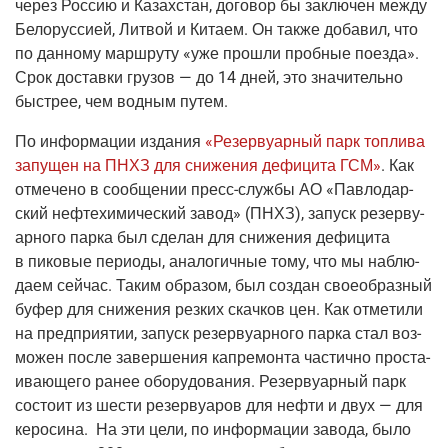
через Рос­сию и Казах­стан, дого­вор бы заклю­чен меж­ду
Бело­рус­си­ей, Лит­вой и Кита­ем. Он так­же доба­вил, что
по дан­но­му марш­ру­ту «уже про­шли проб­ные поез­да».
Срок достав­ки гру­зов — до 14 дней, это зна­чи­тель­но
быст­рее, чем вод­ным путем.
По инфор­ма­ции изда­ния
«Резер­ву­ар­ный парк топ­ли­ва
запу­щен на ПНХЗ для сни­же­ния дефи­ци­та ГСМ»
. Как
отме­че­но в сооб­ще­нии
пресс-служ­бы
АО «Пав­ло­дар­
ский неф­те­хи­ми­че­ский завод»
(ПНХЗ
), запуск резер­ву­
ар­но­го пар­ка был сде­лан для сни­же­ния дефи­ци­та
в пико­вые пери­о­ды, ана­ло­гич­ные тому, что мы наблю­
да­ем сей­час. Таким обра­зом, был создан свое­об­раз­ный
буфер для сни­же­ния рез­ких скач­ков цен. Как отме­ти­ли
на пред­при­я­тии, запуск резер­ву­ар­но­го пар­ка стал воз­
мо­жен после завер­ше­ния кап­ре­мон­та частич­но про­ста­
и­ва­ю­ще­го ранее обо­ру­до­ва­ния. Резер­ву­ар­ный парк
состо­ит из шести резер­ву­а­ров для неф­ти и двух — для
керо­си­на. На эти цели, по инфор­ма­ции заво­да, было