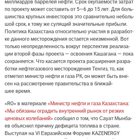
мил­ли­ар­дов бар­ре­лей неф­ти. Срок оку­па­е­мо­сти затрат
по про­ек­ту может соста­вить от 5—6 до 15 лет. Для боль­
шин­ства круп­ных инве­сто­ров это срав­ни­тель­но неболь­
шой срок, к тому же суля­щий зна­чи­тель­ные при­бы­ли.
Поли­ти­ка Казах­ста­на отно­си­тель­но уча­стия в раз­ра­бот­
ке дан­но­го место­рож­де­ния оста­ет­ся неиз­мен­ной. Вот
толь­ко неопре­де­лен­ность вокруг пер­спек­тив реа­ли­за­
ции вто­рой фазы про­ек­та — осво­е­ния Каша­га­на — пока
сохра­ня­ет­ся. Что каса­ет­ся про­ек­та рас­ши­ре­ния раз­ра­
бот­ки неф­те­га­зо­во­го место­рож­де­ния Тен­гиз, то, как
отме­тил министр неф­ти и газа РК, он может быть вне­
сен на рас­смот­ре­ние пра­ви­тель­ства в бли­жай­
шее время.
«
RO»
в мате­ри­а­ле
«Министр неф­ти и газа Казах­ста­на:
«Мы обя­за­ны огра­дить внут­рен­ний рынок от рез­ких
цено­вых коле­ба­ний»
сооб­щил о том, что Сау­ат Мын­ба­
ев объ­яс­нил при­чи­ну дефи­ци­та топ­ли­ва в стране.
Высту­пая на VI Евразий­ском Фору­ме KAZENERGY