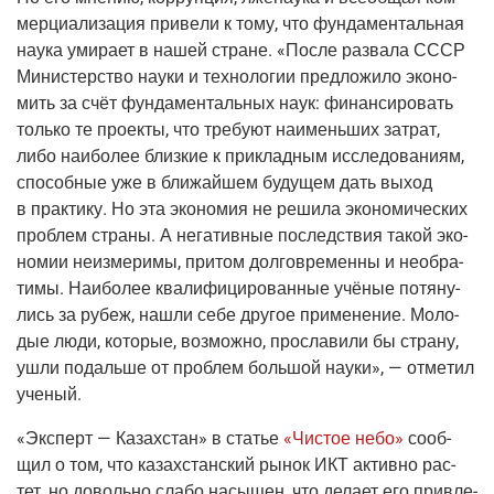
мер­ци­а­ли­за­ция при­ве­ли к тому, что фун­да­мен­таль­ная
нау­ка уми­ра­ет в нашей стране. «После раз­ва­ла СССР
Мини­стер­ство нау­ки и тех­но­ло­гии пред­ло­жи­ло эко­но­
мить за счёт фун­да­мен­таль­ных наук: финан­си­ро­вать
толь­ко те про­ек­ты, что тре­бу­ют наи­мень­ших затрат,
либо наи­бо­лее близ­кие к при­клад­ным иссле­до­ва­ни­ям,
спо­соб­ные уже в бли­жай­шем буду­щем дать выход
в прак­ти­ку. Но эта эко­но­мия не реши­ла эко­но­ми­че­ских
про­блем стра­ны. А нега­тив­ные послед­ствия такой эко­
но­мии неиз­ме­ри­мы, при­том дол­го­вре­мен­ны и необ­ра­
ти­мы. Наи­бо­лее ква­ли­фи­ци­ро­ван­ные учё­ные потя­ну­
лись за рубеж, нашли себе дру­гое при­ме­не­ние. Моло­
дые люди, кото­рые, воз­мож­но, про­сла­ви­ли бы стра­ну,
ушли подаль­ше от про­блем боль­шой нау­ки», — отме­тил
ученый.
«Экс­перт — Казах­стан»
в ста­тье
«Чистое небо»
сооб­
щил о том, что казах­стан­ский рынок ИКТ актив­но рас­
тет, но доволь­но сла­бо насы­щен, что дела­ет его при­вле­