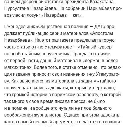
ва­ни­ем досроч­ной отстав­ки пре­зи­ден­та Казах­ста­на
Нур­сул­та­на Назар­ба­е­ва. На собра­нии Нарым­ба­ев про­
воз­гла­сил лозунг «Назар­ба­ев — кет».
Еже­не­дель­ник
«Обще­ствен­ная пози­ция — ДАТ»
про­
дол­жа­ет пуб­ли­ка­цию серии мате­ри­а­лов «Апо­сто­лы
Назар­ба­е­ва». На этот раз газе­та пред­ла­га­ет вто­рую
часть ста­тьи о
г‑не
Уте­му­ра­то­ве —
«Тай­ный курьер
по осо­бо тай­ным пору­че­ни­ям»
. Прав­да, в отли­чие
от пер­вой части, дан­ный мате­ри­ал выдер­жан в более
мяг­ких тонах. Более того, в ста­тье отме­че­но, что редак­
ция изда­ния при­но­сит свои изви­не­ния
г‑ну
Уте­му­ра­то­
ву. Как выяс­ня­ет­ся из мате­ри­а­ла за защи­ту «тай­но­го
пору­чен­ца» взя­лись адво­ка­ты, кото­рые утвер­жда­ют,
что гром­кой исто­рии в париж­ском аэро­пор­ту, о кото­рой
так мно­го в свое вре­мя писа­ла прес­са, не было
и в помине, и вооб­ще это чуть ли не плод боль­но­го
вооб­ра­же­ния жур­на­ли­стов. Одна­ко при этом адво­ка­ты,
как на самый весо­мый аргу­мент, ссы­ла­ют­ся на изви­ни­