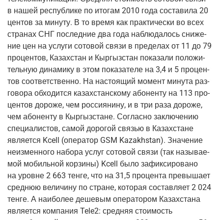
в нашей рес­пуб­ли­ке по ито­гам 2010 года соста­ви­ла 20
цен­тов за мину­ту. В то вре­мя как прак­ти­че­ски во всех
стра­нах СНГ послед­ние два года наблю­да­лось сни­же­
ние цен на услу­ги сото­вой свя­зи в пре­де­лах от 11 до 79
про­цен­тов, Казах­стан и Кыр­гыз­стан пока­за­ли поло­жи­
тель­ную дина­ми­ку в этом пока­за­те­ле на 3,4 и 5 про­цен­
тов соот­вет­ствен­но. На насто­я­щий момент мину­та раз­
го­во­ра обхо­дит­ся казах­стан­ско­му або­нен­ту на 113 про­
цен­тов доро­же, чем рос­си­я­ни­ну, и в три раза доро­же,
чем або­нен­ту в Кыр­гыз­стане. Соглас­но заклю­че­нию
спе­ци­а­ли­стов, самой доро­гой свя­зью в Казах­стане
явля­ет­ся Kcell
(опе­ра­тор
GSM Kazakhstan). Зна­че­ние
неиз­мен­но­го набо­ра услуг сото­вой свя­зи
(так
назы­ва­е­
мой мобиль­ной кор­зи­ны) Kcell было зафик­си­ро­ва­но
на уровне 2 663 тен­ге, что на 31,5 про­цен­та пре­вы­ша­ет
сред­нюю вели­чи­ну по стране, кото­рая состав­ля­ет 2 024
тен­ге. А наи­бо­лее деше­вым опе­ра­то­ром Казах­ста­на
явля­ет­ся ком­па­ния Tele2: сред­няя сто­и­мость