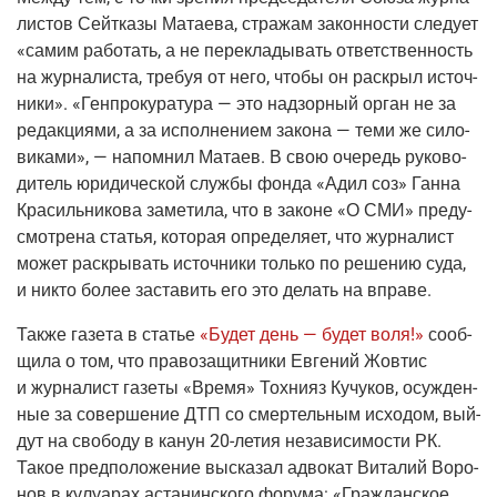
ли­стов Сейт­ка­зы Мата­е­ва, стра­жам закон­но­сти сле­ду­ет
«самим рабо­тать, а не пере­кла­ды­вать ответ­ствен­ность
на жур­на­ли­ста, тре­буя от него, что­бы он рас­крыл источ­
ни­ки». «Ген­про­ку­ра­ту­ра — это над­зор­ный орган не за
редак­ци­я­ми, а за испол­не­ни­ем зако­на — теми же сило­
ви­ка­ми», — напом­нил Мата­ев. В свою оче­редь руко­во­
ди­тель юри­ди­че­ской служ­бы фон­да «Адил соз» Ган­на
Кра­силь­ни­ко­ва заме­ти­ла, что в законе «О СМИ» преду­
смот­ре­на ста­тья, кото­рая опре­де­ля­ет, что жур­на­лист
может рас­кры­вать источ­ни­ки толь­ко по реше­нию суда,
и никто более заста­вить его это делать на вправе.
Так­же газе­та в ста­тье
«Будет день — будет воля!»
сооб­
щи­ла о том, что пра­во­за­щит­ни­ки Евге­ний Жовтис
и жур­на­лист газе­ты «Вре­мя» Тох­ни­яз Кучу­ков, осуж­ден­
ные за совер­ше­ние ДТП со смер­тель­ным исхо­дом, вый­
дут на сво­бо­ду в канун
20-летия
неза­ви­си­мо­сти РК.
Такое пред­по­ло­же­ние выска­зал адво­кат Вита­лий Воро­
нов в кулу­а­рах аста­нин­ско­го фору­ма: «Граж­дан­ское