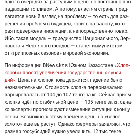
ва­ют в оче­ре­дях за рас­ту­щим в цене, но посто­ян­но про­
па­да­ю­щим топ­ли­вом. А пото­му, вла­стям стра­ны пред­
ла­га­ет­ся новый взгляд на про­бле­му — то есть для раз­
ре­ше­ния про­блем в буду­щем, копить на валю­ту, кото­
рая под­вер­же­на инфля­ции, а непо­сред­ствен­но товар.
Ибо, такая модель — три­един­ство Наци­о­наль­но­го, Зер­
но­во­го и Неф­тя­но­го фон­дов — ста­нет имму­ни­те­том
от «грип­поз­ных сезо­нов» миро­вой экономики.
По инфор­ма­ции
BNews.kz
в Южном Казах­стане
«Хлоп­
ко­ро­бы про­сят уве­ли­че­ния госу­дар­ствен­ных суб­си­
дий»
. Цена на хло­пок пока дер­жит­ся, паде­ние было
незна­чи­тель­ным. Сто­и­мость хлоп­ка пер­во­на­чаль­но
варьи­ро­ва­лась от 104 до 107 тен­ге за кг. Сей­час при­ём
хлоп­ка идёт по ста­биль­ной цене — 105 тен­ге за кг, одна­
ко экс­пер­ты про­гно­зи­ру­ют изме­не­ние ситу­а­ции к кон­цу
осе­ни. Воз­мож­но, к это­му вре­ме­ни цены на «белое
золо­то» еще вырас­тут. Одна­ко фер­ме­ры заяв­ля­ют, что
раз­мер гос­суб­си­дий нуж­но уве­ли­чить. 12 тыс тен­ге