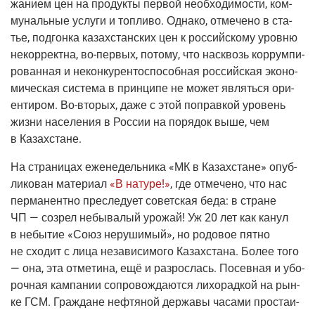
жа­ни­ем цен на про­дук­ты пер­вой необ­хо­ди­мо­сти, ком­
му­наль­ные услу­ги и топ­ли­во. Одна­ко, отме­че­но в ста­
тье, под­гон­ка казах­стан­ских цен к рос­сий­ско­му уров­ню
некор­рект­на,
во-пер­вых
, пото­му, что насквозь кор­рум­пи­
ро­ван­ная и некон­ку­рен­то­спо­соб­ная рос­сий­ская эко­но­
ми­че­ская систе­ма в прин­ци­пе не может являть­ся ори­
ен­ти­ром.
Во-вто­рых
, даже с этой поправ­кой уро­вень
жиз­ни насе­ле­ния в Рос­сии на поря­док выше, чем
в Казахстане.
На стра­ни­цах еже­не­дель­ни­ка
«МК в Казах­стане»
опуб­
ли­ко­ван мате­ри­ал
«В нату­ре!»
, где отме­че­но, что нас
пер­ма­нент­но пре­сле­ду­ет совет­ская беда: в стране
ЧП — созрел небы­ва­лый уро­жай! Уж 20 лет как канул
в небы­тие «Союз неру­ши­мый», но родо­вое пят­но
не схо­дит с лица неза­ви­си­мо­го Казах­ста­на. Более того
— она, эта отме­ти­на, ещё и раз­рос­лась. Посев­ная и убо­
роч­ная кам­па­нии сопро­вож­да­ют­ся лихо­рад­кой на рын­
ке ГСМ. Граж­дане неф­тя­ной дер­жа­вы часа­ми про­ста­и­