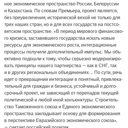
ное эко­но­ми­че­ское про­стран­ство Рос­сии, Бело­рус­сии
и Казах­ста­на. По сло­вам Пре­мье­ра, про­ект явля­ет­ся,
без пре­уве­ли­че­ния, исто­ри­че­ской вехой не толь­ко для
трех наших стран, но и для всех госу­дарств на пост­со­
вет­ском про­стран­стве. «В пери­од миро­во­го финан­со­во­
го кри­зи­са, заста­вив­ше­го госу­дар­ства искать новые
ресур­сы для эко­но­ми­че­ско­го роста, инте­гра­ци­он­ные
про­цес­сы полу­чи­ли допол­ни­тель­ный импульс. Мы объ­
ек­тив­но подо­шли к тому, что­бы серьез­но модер­ни­зи­ро­
вать прин­ци­пы наше­го парт­нер­ства — как в СНГ, так
и в дру­гих реги­о­наль­ных объ­еди­не­ни­ях.… По сути, речь
идет о пре­вра­ще­нии инте­гра­ции в понят­ный, при­вле­ка­
тель­ный для граж­дан и биз­не­са, устой­чи­вый и дол­го­
сроч­ный про­ект, не зави­ся­щий от пере­па­дов теку­щей
поли­ти­че­ской и любой иной конъ­юнк­ту­ры. Стро­и­тель­
ство Тамо­жен­но­го сою­за и Еди­но­го эко­но­ми­че­ско­го
про­стран­ства закла­ды­ва­ет осно­ву для фор­ми­ро­ва­ния
в пер­спек­ти­ве Евразий­ско­го эко­но­ми­че­ско­го сою­за»,
— счи­та­ет рос­сий­ский политик.