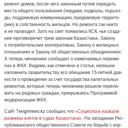
ремонт домов, после чего закон­ным путем пере­дать
места обще­го поль­зо­ва­ния
(чер­да­ки
, под­ва­лы, подъ­ез­
ды, под­до­мо­вую ком­му­ни­ка­цию, при­до­мо­вую тер­ри­то­
рию) в соб­ствен­ность жиль­цов. Но ремон­та так никто
и не про­во­дил. Зато на свет появи­лись КСК, чье созда­
ние про­ти­во­ре­чит трем зако­нам Казах­ста­на ‑Зако­ну
о потре­би­тель­ских коопе­ра­ти­вах, Зако­ну о жилищ­ных
отно­ше­ни­ях и Зако­ну об обще­ствен­ных объ­еди­не­ни­ях.
А теперь чинов­ни­ки сооб­ща­ют о наме­ча­е­мых пере­ме­
нах в ЖКХ. Види­мо, как отме­че­но в ста­тье, нелишне
напом­нить пра­ви­тель­ству его обе­ща­ние
15-лет­ней
дав­
но­сти о про­ве­де­нии за счет госу­дар­ства капи­таль­ных
ремон­тов, кото­рые теперь чинов­ни­ки реши­ли пере­ло­
жить на рядо­вых граж­дан, при­кры­ва­ясь Про­грам­мой
модер­ни­за­ции ЖКХ.
Сайт
Тengrinews.kz
сооб­щил, что
«Социо­ло­ги назва­ли
раз­ме­ры взя­ток в судах Казах­ста­на»
. На засе­да­нии Рес­
пуб­ли­кан­ско­го обще­ствен­но­го Сове­те по борь­бе с кор­