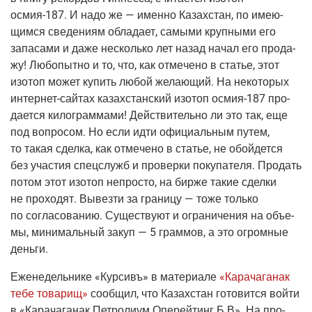
осмия-187
.
И надо же — имен­но Казах­стан, по име­ю­
щим­ся све­де­ни­ям обла­да­ет, самы­ми круп­ны­ми его
запа­са­ми и даже несколь­ко лет назад начал его про­да­
жу! Любо­пыт­но и то, что, как отме­че­но в ста­тье, этот
изо­топ может купить любой жела­ю­щий. На неко­то­рых
интер­нет-сай­тах
казах­стан­ский изо­топ
осмия-187
про­
да­ет­ся кило­грам­ма­ми! Дей­стви­тель­но ли это так, еще
под вопро­сом. Но если идти офи­ци­аль­ным путем,
то такая сдел­ка, как отме­че­но в ста­тье, не обой­дет­ся
без уча­стия спец­служб и про­вер­ки поку­па­те­ля. Про­дать
потом этот изо­топ непро­сто, на бир­же такие сдел­ки
не про­хо­дят. Вывез­ти за гра­ни­цу — тоже толь­ко
по согла­со­ва­нию. Суще­ству­ют и огра­ни­че­ния на объ­е­
мы, мини­маль­ный закуп — 5 грам­мов, а это огром­ные
деньги.
Еже­не­дель­ни­ке
«Кур­сивъ»
в мате­ри­а­ле
«Кара­ча­га­нак
тебе това­рищ»
сооб­щил, что Казах­стан гото­вит­ся вой­ти
в «Кара­ча­га­нак Пет­ро­ли­ум Опе­рей­тинг Б.В». На про­