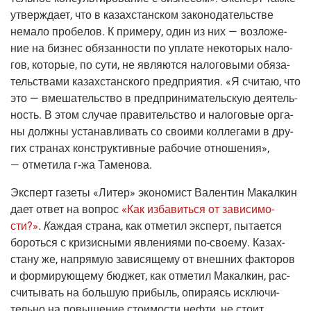
утвер­жда­ет, что в казах­стан­ском зако­но­да­тель­стве
нема­ло про­бе­лов. К при­ме­ру, один из них — воз­ло­же­
ние на биз­нес обя­зан­но­сти по упла­те неко­то­рых нало­
гов, кото­рые, по сути, не явля­ют­ся нало­го­вы­ми обя­за­
тель­ства­ми казах­стан­ско­го пред­при­я­тия. «Я счи­таю, что
это — вме­ша­тель­ство в пред­при­ни­ма­тель­скую дея­тель­
ность. В этом слу­чае пра­ви­тель­ство и нало­го­вые орга­
ны долж­ны уста­нав­ли­вать со сво­и­ми кол­ле­га­ми в дру­
гих стра­нах кон­струк­тив­ные рабо­чие отно­ше­ния»,
— отме­ти­ла
г‑жа
Таменова.
Экс­перт газе­ты
«Литер»
эко­но­мист Вален­тин Макал­кин
дает ответ на вопрос
«Как изба­вить­ся от зави­си­мо­
сти?»
.
К
аждая стра­на, как отме­тил экс­перт, пыта­ет­ся
бороть­ся с кри­зис­ны­ми явле­ни­я­ми
по-сво­е­му
. Казах­
ста­ну же, напря­мую зави­ся­ще­му от внеш­них фак­то­ров
и фор­ми­ру­ю­ще­му бюд­жет, как отме­тил Макал­кин, рас­
счи­ты­вать на боль­шую при­быль, опи­ра­ясь исклю­чи­
тель­но на повы­ше­ние сто­и­мо­сти неф­ти, не сто­ит.