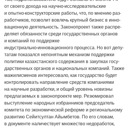
от сво­е­го дохо­да на
науч­но-иссле­до­ва­тель­ские
и
опыт­но-кон­струк­тор­ские
рабо­ты, что, по мне­нию раз­
ра­бот­чи­ков, поз­во­лит вовлечь круп­ный биз­нес в инно­
ва­ци­он­ную дея­тель­ность. Зако­но­про­ект так­же рас­пре­
де­ля­ет обя­зан­но­сти сре­ди госу­дар­ствен­ных орга­нов
и ком­па­ний по под­держ­ке
инду­стри­аль­но-инно­ва­ци­он­но­го
про­цес­са. Но вот депу­
та­там пока­зал­ся непо­нят­ным меха­низм под­держ­ки
поли­ти­ки казах­стан­ско­го содер­жа­ния в закуп­ках госу­
дар­ствен­ных орга­нов и наци­о­наль­ных ком­па­ний. Так­же
мажи­лис­ме­нов инте­ре­со­ва­ло, как госу­дар­ство будет
кон­тро­ли­ро­вать направ­ле­ние средств ком­па­ни­я­ми
на науч­ные раз­ра­бот­ки, и общий уро­вень новиз­ны
пред­ла­га­е­мых в зако­но­про­ек­те мер. Резю­ми­ро­вал
выступ­ле­ние народ­ных избран­ни­ков пред­се­да­тель
коми­те­та по эко­но­ми­че­ской рефор­ме и реги­о­наль­но­му
раз­ви­тию Сей­ит­сул­тан Айым­бе­тов. По его сло­вам,
в доку­мен­те нали­че­ству­ет мно­же­ство недо­ра­бо­ток,