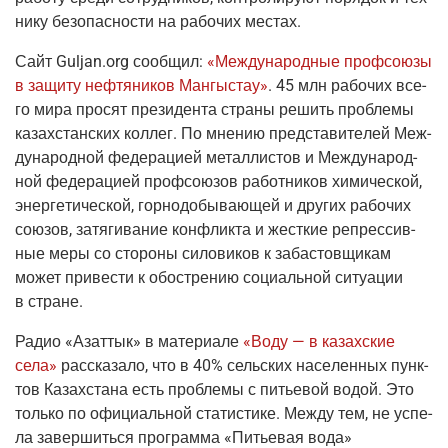
ни­ку без­опас­но­сти на рабо­чих местах.
Сайт
G
uljan.org
сооб­щил:
«Меж­ду­на­род­ные проф­со­ю­зы
в защи­ту неф­тя­ни­ков Ман­гы­стау»
. 45 млн рабо­чих все­
го мира про­сят пре­зи­ден­та стра­ны решить про­бле­мы
казах­стан­ских кол­лег. По мне­нию пред­ста­ви­те­лей Меж­
ду­на­род­ной феде­ра­ци­ей метал­ли­стов и Меж­ду­на­род­
ной феде­ра­ци­ей проф­со­ю­зов работ­ни­ков хими­че­ской,
энер­ге­ти­че­ской, гор­но­до­бы­ва­ю­щей и дру­гих рабо­чих
сою­зов, затя­ги­ва­ние кон­флик­та и жест­кие репрес­сив­
ные меры со сто­ро­ны сило­ви­ков к заба­стов­щи­кам
может при­ве­сти к обостре­нию соци­аль­ной ситу­а­ции
в стране.
Радио «Азаттык»
в мате­ри­а­ле
«Воду — в казах­ские
села»
рас­ска­за­ло, что в 40% сель­ских насе­лен­ных пунк­
тов Казах­ста­на есть про­бле­мы с питье­вой водой. Это
толь­ко по офи­ци­аль­ной ста­ти­сти­ке. Меж­ду тем, не успе­
ла завер­шить­ся про­грам­ма «Питье­вая вода»