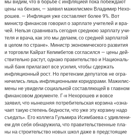
мы видим, что в борь­бе с инфля­ци­ей пока побеж­да­ют
цены на бен­зин, — заявил мажи­лис­мен
Вла­ди­мир Нехо­
ро­шев
. — Инфля­ция уже состав­ля­ет более 9%. Вот
министр финан­сов гово­рил о зар­пла­те учи­те­лей и вра­
чей. Нель­зя срав­ни­вать сего­дня сред­нюю зар­пла­ту учи­
те­ля и вра­ча, как это мы дела­ем, со сред­ней зар­пла­той
в целом по стране». Министр эко­но­ми­че­ско­го раз­ви­тия
и тор­гов­ли Кай­рат Келим­бе­тов согла­сил­ся — цены дей­
стви­тель­но рас­тут, одна­ко пра­ви­тель­ство и Наци­о­наль­
ный банк при­ла­га­ют все уси­лия, что­бы сдер­жать
инфля­ци­он­ный рост. Но пре­тен­зии депу­та­тов не огра­
ни­чи­лись лишь инфля­ци­он­ны­ми кори­до­ра­ми. Мажи­лис­
ме­ны не уви­де­ли соци­аль­ной состав­ля­ю­щей в глав­ном
финан­со­вом доку­мен­те.
Г‑н
Нехо­ро­шев и вовсе
заявил, что нынеш­няя потре­би­тель­ская кор­зи­на «озна­
ча­ет такую сте­пень бед­но­сти, что уже эту кор­зи­ну надо
съе­дать». Его кол­ле­га
Гуль­ми­ра Исим­ба­е­ва
с удив­ле­ни­
ем для себя обна­ру­жи­ла, что пра­ви­тель­ствен­ные пла­
ны на стро­и­тель­ство новых школ даже в пред­сто­я­щие