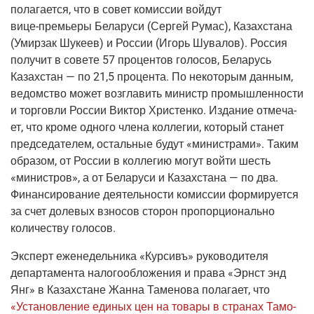
по­ла­га­ет­ся, что в совет комис­сии вой­дут
вице-пре­мье­ры
Бела­ру­си
(Сер­гей
Румас), Казах­ста­на
(Умир­зак
Шуке­ев) и Рос­сии
(Игорь
Шува­лов). Рос­сия
полу­чит в сове­те 57 про­цен­тов голо­сов, Бела­русь
Казах­стан — по 21,5 про­цен­та. По неко­то­рым дан­ным,
ведом­ство может воз­гла­вить министр про­мыш­лен­но­сти
и тор­гов­ли Рос­сии Вик­тор Хри­стен­ко. Изда­ние отме­ча­
ет, что кро­ме одно­го чле­на кол­ле­гии, кото­рый ста­нет
пред­се­да­те­лем, осталь­ные будут «мини­стра­ми». Таким
обра­зом, от Рос­сии в кол­ле­гию могут вой­ти шесть
«мини­стров», а от Бела­ру­си и Казах­ста­на — по два.
Финан­си­ро­ва­ние дея­тель­но­сти комис­сии фор­ми­ру­ет­ся
за счет доле­вых взно­сов сто­рон про­пор­ци­о­наль­но
коли­че­ству голосов.
Экс­перт еже­не­дель­ни­ка
«Кур­сивъ»
руко­во­ди­те­ля
депар­та­мен­та нало­го­об­ло­же­ния и пра­ва «Эрнст энд
Янг» в Казах­стане Жан­на Таме­но­ва пола­га­ет, что
«Уста­нов­ле­ние еди­ных цен на това­ры в стра­нах Тамо­