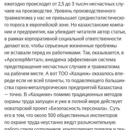
еже­год­но про­ис­хо­дит от 2,5 до 3 тысяч несчаст­ных слу­
ча­ев на про­из­вод­стве. Уро­вень про­из­вод­ствен­но­го
трав­ма­тиз­ма у нас не пре­вы­ша­ет сред­не­ста­ти­сти­че­ско­
го поро­га в евро­пей­ской зоне. Но казах­стан­ские ком­па­
нии и пред­при­я­тия, как убеж­да­ет чита­те­ля автор ста­тьи,
в рам­ках кор­по­ра­тив­ной соци­аль­ной ответ­ствен­но­сти
дела­ют все, что­бы серьез­ные жиз­нен­ные про­бле­мы
не вста­ва­ли перед их работ­ни­ка­ми. Так, ока­зы­ва­ет­ся, в
«Арсе­лор­Мит­тал», внед­ре­на эффек­тив­ная систе­ма
предот­вра­ще­ния несчаст­ных слу­ча­ев и трав­ма­тиз­ма
на рабо­чем месте. А вот ТОО «Каз­цинк» ока­за­лось впе­
ре­ди если не всей пла­не­ты, то подав­ля­ю­ще­го боль­шин­
ства
гор­но-метал­лур­ги­че­ских
пред­при­я­тий Казах­ста­на
— точ­но. В «Каз­цин­ке» поми­мо тра­ди­ци­он­ных мето­дов
охра­ны тру­да запу­щен и уже в пол­ной мере дей­ству­ет
нова­тор­ский про­ект «Без­опас­ность пер­со­на­ла». Суть
его в том, что око­ло 500 обще­ствен­ных инспек­то­ров
по охране тру­да неустан­но ведут разъ­яс­ни­тель­ную
рабо­ту сре­ди сотруд­ни­ков, кон­тро­ли­ру­ют поря­док и тех­