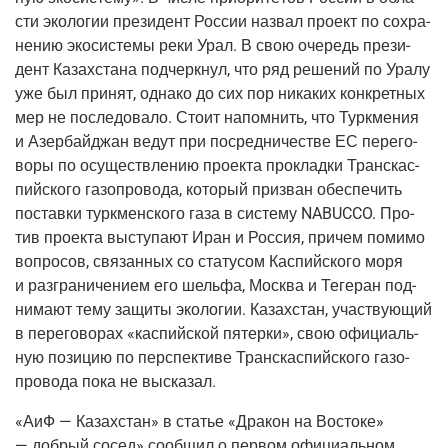
сти эко­ло­гии пре­зи­дент Рос­сии назвал про­ект по сохра­
не­нию эко­си­сте­мы реки Урал. В свою оче­редь пре­зи­
дент Казах­ста­на под­черк­нул, что ряд реше­ний по Ура­лу
уже был при­нят, одна­ко до сих пор ника­ких кон­крет­ных
мер не после­до­ва­ло. Сто­ит напом­нить, что Турк­ме­ния
и Азер­бай­джан ведут при посред­ни­че­стве ЕС пере­го­
во­ры по осу­ществ­ле­нию про­ек­та про­клад­ки Тран­с­кас­
пий­ско­го газо­про­во­да, кото­рый при­зван обес­пе­чить
постав­ки турк­мен­ско­го газа в систе­му NABUCCO. Про­
тив про­ек­та высту­па­ют Иран и Рос­сия, при­чем поми­мо
вопро­сов, свя­зан­ных со ста­ту­сом Кас­пий­ско­го моря
и раз­гра­ни­че­ни­ем его шель­фа, Москва и Теге­ран под­
ни­ма­ют тему защи­ты эко­ло­гии. Казах­стан, участ­ву­ю­щий
в пере­го­во­рах «кас­пий­ской пятер­ки», свою офи­ци­аль­
ную пози­цию по пер­спек­ти­ве Тран­с­кас­пий­ско­го газо­
про­во­да пока не высказал.
«АиФ — Казах­стан»
в ста­тье «Дра­кон на Восто­ке»
— доб­рый сосед» сооб­щил о пер­вом офи­ци­аль­ном