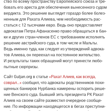
ство по все­му про­стран­ству Евро­пей­ско­го сою­за и тре­
бо­вать его аре­ста для обес­пе­че­ния выне­сен­но­го судом
вер­дик­та. Это реше­ние выгля­дит гораз­до более болез­
нен­ным для Раха­та Али­е­ва, чем необ­хо­ди­мость рас­
стать­ся с 12 тыся­ча­ми евро. Ведь оно предо­став­ля­ет
адво­ка­там Пет­ра Афа­на­сен­ко пра­во обра­щать­ся в бан­
ки и дру­гих
стран-чле­нов
ЕС с тре­бо­ва­ни­ем испол­нять
реше­ние австрий­ско­го суда, в том чис­ле и Маль­ты.
Ведь имен­но туда, как сле­ду­ет из утвер­жде­ний адво­ка­
тов Али­е­ва, он пере­ехал на посто­ян­ное житель­ство.
И резуль­та­ты таких обра­ще­ний могут при­не­сти любо­
пыт­ные сюрпризы.
Сайт
G
uljan.org
в ста­тье
«Рахат Али­ев, как все­гда,
соврал…»
сооб­щил, что адво­ка­ты род­ствен­ни­ков похи­
щен­ных бан­ки­ров Нур­бан­ка наме­ре­ны оспо­рить реше­
ние Вен­ско­го суда.
Быв­ший зять пре­зи­ден­та РК Рахат
Али­ев на сво­ем сай­те раз­ме­стил оче­ред­ное сооб­ще­
ние. По инфор­ма­ции нахо­дя­ще­го­ся в бегах пре­ступ­ни­