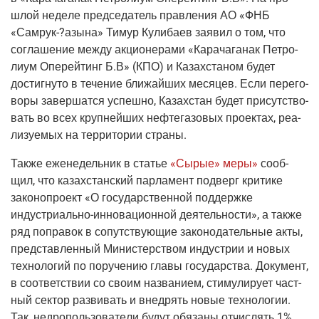
шлой неде­ле пред­се­да­тель прав­ле­ния АО «ФНБ
«Самрук-?азына» Тимур Кули­ба­ев заявил о том, что
согла­ше­ние меж­ду акци­о­не­ра­ми «Кара­ча­га­нак Пет­ро­
ли­ум Опе­рей­тинг Б.В»
(КПО
) и Казах­ста­ном будет
достиг­ну­то в тече­ние бли­жай­ших меся­цев. Если пере­го­
во­ры завер­шат­ся успеш­но, Казах­стан будет при­сут­ство­
вать во всех круп­ней­ших неф­те­га­зо­вых про­ек­тах, реа­
ли­зу­е­мых на тер­ри­то­рии страны.
Так­же еже­не­дель­ник в ста­тье
«Сырые» меры»
сооб­
щил, что казах­стан­ский пар­ла­мент под­верг кри­ти­ке
зако­но­про­ект «О госу­дар­ствен­ной под­держ­ке
инду­стри­аль­но-инно­ва­ци­он­ной
дея­тель­но­сти», а так­же
ряд попра­вок в сопут­ству­ю­щие зако­но­да­тель­ные акты,
пред­став­лен­ный Мини­стер­ством инду­стрии и новых
тех­но­ло­гий по пору­че­нию гла­вы госу­дар­ства. Доку­мент,
в соот­вет­ствии со сво­им назва­ни­ем, сти­му­ли­ру­ет част­
ный сек­тор раз­ви­вать и внед­рять новые тех­но­ло­гии.
Так, недро­поль­зо­ва­те­ли будут обя­за­ны отчис­лять 1%