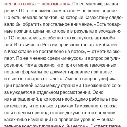
жен­но­го сою­за — невоз­мож­но»
. По ее мне­нию, рас­ши­
ре­ние ТС в эко­но­ми­че­ском плане — реше­ние вер­ное.
Но есть нема­ло аспек­тов, на кото­рые Казах­ста­ну сле­до­
ва­ло бы обра­тить при­сталь­ное вни­ма­ние. «Есть товар­
ные пози­ции, цены на кото­рые в резуль­та­те вхож­де­ния
в ТС повы­си­лись, осо­бен­но это кос­ну­лось авто­мо­би­
лей. В отли­чие от Рос­сии про­из­вод­ство авто­мо­би­лей
в Казах­стане не постав­ле­но на поток», — отме­ти­ла экс­
перт. По ее мне­нию сре­ди «мину­сов» и вопрос регу­ли­
ро­ва­ния. Нема­ло­важ­но, что при отмене тамо­жен­ных
пошлин фор­маль­ное доку­мен­ти­ро­ва­ние при вво­зе
и выво­зе това­ров оста­лось. Имен­но вопрос уни­фи­ка­
ции пра­во­вой базы меж­ду стра­на­ми Тамо­жен­но­го сою­
за нуж­да­ет­ся в отдель­ном рас­смот­ре­нии. Одно
из направ­ле­ний, в кото­ром необ­хо­ди­мо рабо­тать пра­
ви­тель­ству, и не толь­ко в рам­ках Тамо­жен­но­го сою­за,
но и в целом при под­го­тов­ке доку­мен­тов и вве­де­нии
каких-либо
изме­не­ний на пра­во­вом уровне — обя­за­
тель­ное кон­суль­ти­ро­ва­ние с биз­не­сом». Экс­перт так­же