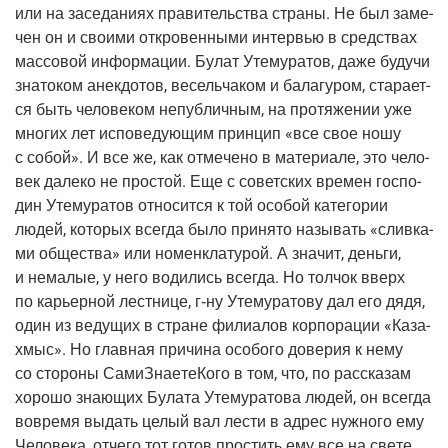
или на засе­да­ни­ях пра­ви­тель­ства стра­ны. Не был заме­
чен он и сво­и­ми откро­вен­ны­ми интер­вью в сред­ствах
мас­со­вой инфор­ма­ции. Булат Уте­му­ра­тов, даже будучи
зна­то­ком анек­до­тов, весель­ча­ком и бала­гу­ром, ста­ра­ет­
ся быть чело­ве­ком непуб­лич­ным, на про­тя­же­нии уже
мно­гих лет испо­ве­ду­ю­щим прин­цип «все свое ношу
с собой». И все же, как отме­че­но в мате­ри­а­ле, это чело­
век дале­ко не про­стой. Еще с совет­ских вре­мен гос­по­
дин Уте­му­ра­тов отно­сит­ся к той осо­бой кате­го­рии
людей, кото­рых все­гда было при­ня­то назы­вать «слив­ка­
ми обще­ства» или номен­кла­ту­рой. А зна­чит, день­ги,
и нема­лые, у него води­лись все­гда. Но тол­чок вверх
по карьер­ной лест­ни­це,
г‑ну
Уте­му­ра­то­ву дал его дядя,
один из веду­щих в стране фили­а­лов кор­по­ра­ции «Каза­
хмыс». Но глав­ная при­чи­на осо­бо­го дове­рия к нему
со сто­ро­ны Сами­Зна­е­те­Ко­го в том, что, по рас­ска­зам
хоро­шо зна­ю­щих Була­та Уте­му­ра­то­ва людей, он все­гда
вовре­мя выдать целый вал лести в адрес нуж­но­го ему
Чело­ве­ка, отче­го тот готов про­стить ему все на све­те.