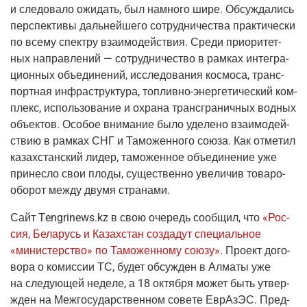
и сле­до­ва­ло ожи­дать, был намно­го шире. Обсуж­да­лись
пер­спек­ти­вы даль­ней­ше­го сотруд­ни­че­ства прак­ти­че­ски
по все­му спек­тру вза­и­мо­дей­ствия. Сре­ди при­о­ри­тет­
ных направ­ле­ний — сотруд­ни­че­ство в рам­ках инте­гра­
ци­он­ных объ­еди­не­ний, иссле­до­ва­ния кос­мо­са, транс­
порт­ная инфра­струк­ту­ра,
топ­лив­но-энер­ге­ти­че­ский
ком­
плекс, исполь­зо­ва­ние и охра­на транс­гра­нич­ных вод­ных
объ­ек­тов. Осо­бое вни­ма­ние было уде­ле­но вза­и­мо­дей­
ствию в рам­ках СНГ и Тамо­жен­но­го сою­за. Как отме­тил
казах­стан­ский лидер, тамо­жен­ное объ­еди­не­ние уже
при­нес­ло свои пло­ды, суще­ствен­но уве­ли­чив това­ро­
обо­рот меж­ду дву­мя странами.
Сайт
Тengrinews.kz
в свою оче­редь сооб­щил, что
«Рос­
сия, Бела­русь и Казах­стан созда­дут спе­ци­аль­ное
«мини­стер­ство» по Тамо­жен­но­му сою­зу»
. Про­ект дого­
во­ра о комис­сии ТС, будет обсуж­ден в Алма­ты уже
на сле­ду­ю­щей неде­ле, а 18 октяб­ря может быть утвер­
жден на Меж­го­су­дар­ствен­ном сове­те ЕврАз­ЭС. Пред­