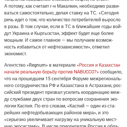
А пото­му, как счи­та­ет
г‑н
Макал­кин, необ­хо­ди­мо раз­ви­
вать­ся само­сто­я­тель­но, делая став­ку на ТС. «Сего­дня
речь идет о том, что коли­че­ство потре­би­те­лей вырос­ло
в разы. В том слу­чае, если в ТС в бли­жай­шие годы вой­
дут Укра­и­на и Кыр­гыз­стан, эффект будет еще более
мощ­ным. И самое глав­ное — мы полу­ча­ем воз­мож­
ность изба­вить­ся от неф­те­за­ви­си­мо­сти», отме­тил
экономист.
Агент­ство
«
R
egnum»
в мате­ри­а­ле
«Рос­сия и Казах­стан
нача­ли реаль­ную борь­бу про­тив NABUCCO?»
сооб­щи­ло,
что на про­шед­шем 15 сен­тяб­ря Фору­ме меж­ре­ги­о­наль­
но­го сотруд­ни­че­ства РФ и Казах­ста­на в Аст­ра­ха­ни, рос­
сий­ский пре­зи­дент при­звал уси­лить коор­ди­на­цию меж­
ду служ­ба­ми двух стран по вопро­сам сохра­не­ния эко­
ло­гии Кас­пия. По его сло­вам, «Кас­пий — один из ста­
рей­ших неф­те­до­бы­ва­ю­щих рай­о­нов мира», и это
«серьез­но уве­ли­чи­ва­ет нагруз­ку на уни­каль­ную мест­
ную эко­си­сте­му». В чис­ле при­о­ри­те­тов Рос­сии в обла­