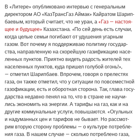
В
«Лите­ре»
опуб­ли­ко­ва­но интер­вью с гене­раль­ным
дирек­то­ром АО «КазТранс­Газ Аймак» Кай­ра­том Шари­п­
ба­е­вым, кото­рый счи­та­ет, что не уран, а
«Газ — насто­я­
щее и буду­щее»
Казах­ста­на
. «
По сей день есть слу­чаи,
когда целые семьи поги­ба­ют от уду­ше­ния угар­ным
газом. Вот поче­му я под­дер­жи­ваю поли­ти­ку госу­дар­
ства, направ­лен­ную на ско­рей­шую гази­фи­ка­цию насе­
лен­ных пунк­тов. При­ят­но видеть радость жите­лей тех
насе­лен­ных пунк­тов, куда при­шел голу­бой огонь!»,
— отме­тил Шари­п­ба­ев. Впро­чем, гово­ря о пре­ле­стях
газа, он так­же отме­тил, что у ситу­а­ции по повсе­мест­ной
газо­фи­ка­ции, есть и обо­рот­ная сто­ро­на. Так, гла­ва госу­
дар­ства недав­но пенял на то, что в стране не научи­
лись эко­но­мить на энер­гии. А тари­фы на газ, как и на
дру­гие ком­му­наль­ные услу­ги, повы­ша­ют­ся. «Огуль­ных
и наду­ман­ных цен и тари­фов не быва­ет. Но рас­смот­
рим вто­рую сто­ро­ну про­бле­мы — о куль­ту­ре потреб­ле­
ния газа. В нашем слу­чае — сколь­ко потреб­ле­но газа,