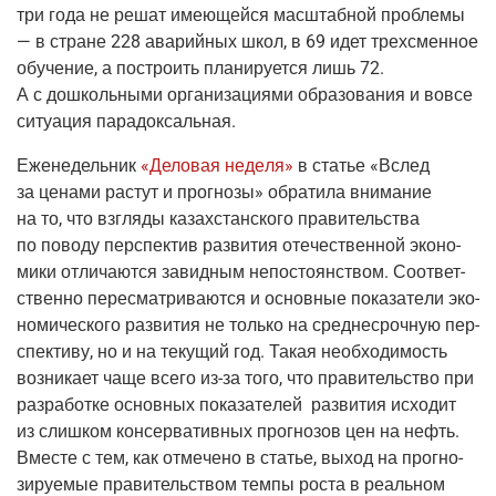
три года не решат име­ю­щей­ся мас­штаб­ной про­бле­мы
— в стране 228 ава­рий­ных школ, в 69 идет трех­смен­ное
обу­че­ние, а постро­ить пла­ни­ру­ет­ся лишь 72.
А с дошколь­ны­ми орга­ни­за­ци­я­ми обра­зо­ва­ния и вовсе
ситу­а­ция парадоксальная.
Еже­не­дель­ник
«Дело­вая неде­ля»
в ста­тье «Вслед
за цена­ми рас­тут и про­гно­зы» обра­ти­ла вни­ма­ние
на то, что взгля­ды казах­стан­ско­го пра­ви­тель­ства
по пово­ду пер­спек­тив раз­ви­тия оте­че­ствен­ной эко­но­
ми­ки отли­ча­ют­ся завид­ным непо­сто­ян­ством. Соот­вет­
ствен­но пере­смат­ри­ва­ют­ся и основ­ные пока­за­те­ли эко­
но­ми­че­ско­го раз­ви­тия не толь­ко на сред­не­сроч­ную пер­
спек­ти­ву, но и на теку­щий год. Такая необ­хо­ди­мость
воз­ни­ка­ет чаще все­го
из-за
того, что пра­ви­тель­ство при
раз­ра­бот­ке основ­ных пока­за­те­лей раз­ви­тия исхо­дит
из слиш­ком кон­сер­ва­тив­ных про­гно­зов цен на нефть.
Вме­сте с тем, как отме­че­но в ста­тье, выход на про­гно­
зи­ру­е­мые пра­ви­тель­ством тем­пы роста в реаль­ном