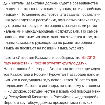
дый житель Казах­ста­на дол­жен будет в совер­шен­стве
вла­деть не толь­ко казах­ским и рус­ским, но и англий­ским
язы­ка­ми. По мне­нию экс­пер­тов, эта зада­ча, постав­лен­
ная руко­вод­ством рес­пуб­ли­ки, пол­но­стью отве­ча­ет кур­
су стра­ны на тес­ную инте­гра­цию с раз­лич­ны­ми реги­о­
наль­ны­ми и меж­ду­на­род­ны­ми струк­ту­ра­ми. Но самое
глав­ное, как отме­тил поли­то­лог, заклю­ча­ет­ся в том, что
пла­ны казах­ско­го руко­вод­ства по раз­ви­тию род­но­го
язы­ка не пося­га­ют на пози­ции язы­ка русского.
Газе­та
«
Изве­стия-Казах­стан
»
сооб­щи­ла, что
«В 2012
году Казах­стан и Рос­сия отме­тят круг­лую дату»
.
На состо­яв­шей­ся вче­ра в Аст­ра­ха­ни встре­че пре­зи­ден­
тов Казах­ста­на и Рос­сии Нур­сул­тан Назар­ба­ев напом­
нил, что в сле­ду­ю­щем году
испол­ня­ет­ся 20 лет со дня
под­пи­са­ния базо­во­го дого­во­ра, по кото­ро­му мы живем
— «О друж­бе, сотруд­ни­че­стве и вза­им­ной помо­щи меж­
ду Рес­пуб­ли­кой Казах­стан и Рос­сий­ской Феде­ра­ци­ей».
Впро­чем круг обсуж­да­е­мых пре­зи­ден­та­ми тем, как