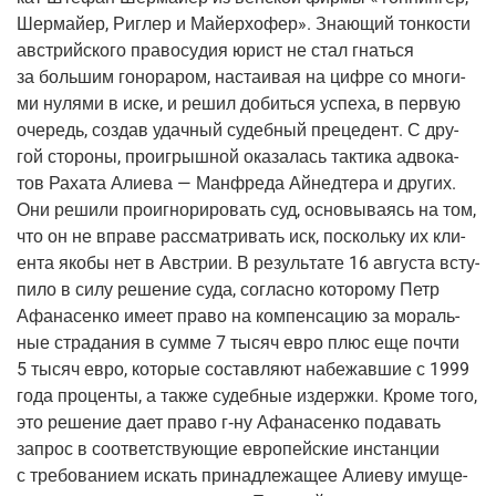
Шер­май­ер, Риг­лер и Май­ер­хо­фер». Зна­ю­щий тон­ко­сти
австрий­ско­го пра­во­су­дия юрист не стал гнать­ся
за боль­шим гоно­ра­ром, наста­и­вая на циф­ре со мно­ги­
ми нуля­ми в иске, и решил добить­ся успе­ха, в первую
оче­редь, создав удач­ный судеб­ный пре­це­дент. С дру­
гой сто­ро­ны, про­иг­рыш­ной ока­за­лась так­ти­ка адво­ка­
тов Раха­та Али­е­ва — Ман­фре­да Айнед­те­ра и дру­гих.
Они реши­ли про­игно­ри­ро­вать суд, осно­вы­ва­ясь на том,
что он не впра­ве рас­смат­ри­вать иск, посколь­ку их кли­
ен­та яко­бы нет в Австрии. В резуль­та­те 16 авгу­ста всту­
пи­ло в силу реше­ние суда, соглас­но кото­ро­му Петр
Афа­на­сен­ко име­ет пра­во на ком­пен­са­цию за мораль­
ные стра­да­ния в сум­ме 7 тысяч евро плюс еще почти
5 тысяч евро, кото­рые состав­ля­ют набе­жав­шие с 1999
года про­цен­ты, а так­же судеб­ные издерж­ки. Кро­ме того,
это реше­ние дает пра­во
г‑ну
Афа­на­сен­ко пода­вать
запрос в соот­вет­ству­ю­щие евро­пей­ские инстан­ции
с тре­бо­ва­ни­ем искать при­над­ле­жа­щее Али­е­ву иму­ще­