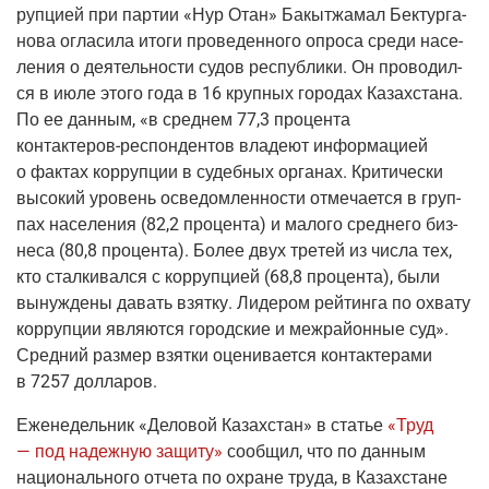
руп­ци­ей при пар­тии «Нур Отан» Бакыт­жа­мал Бек­тур­га­
но­ва огла­си­ла ито­ги про­ве­ден­но­го опро­са сре­ди насе­
ле­ния о дея­тель­но­сти судов рес­пуб­ли­ки. Он про­во­дил­
ся в июле это­го года в 16 круп­ных горо­дах Казах­ста­на.
По ее дан­ным, «в сред­нем 77,3 про­цен­та
кон­так­те­ров-респон­ден­тов
вла­де­ют инфор­ма­ци­ей
о фак­тах кор­руп­ции в судеб­ных орга­нах. Кри­ти­че­ски
высо­кий уро­вень осве­дом­лен­но­сти отме­ча­ет­ся в груп­
пах насе­ле­ния
(82
,2 про­цен­та) и мало­го сред­не­го биз­
не­са
(80
,8 про­цен­та). Более двух тре­тей из чис­ла тех,
кто стал­ки­вал­ся с кор­руп­ци­ей
(68
,8 про­цен­та), были
вынуж­де­ны давать взят­ку. Лиде­ром рей­тин­га по охва­ту
кор­руп­ции явля­ют­ся город­ские и меж­рай­он­ные суд».
Сред­ний раз­мер взят­ки оце­ни­ва­ет­ся кон­так­те­ра­ми
в 7257 долларов.
Еже­не­дель­ник
«Дело­вой Казах­стан»
в ста­тье
«Труд
— под надеж­ную защи­ту»
сооб­щил, что по дан­ным
наци­о­наль­но­го отче­та по охране тру­да, в Казах­стане