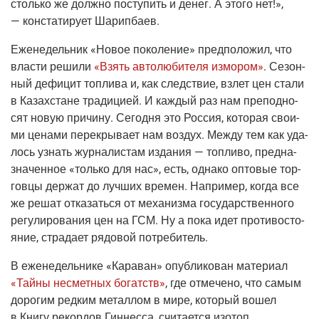
столь­ко же долж­но посту­пить и денег. А это­го нет!»,
— кон­ста­ти­ру­ет Шарипбаев.
Еже­не­дель­ник
«Новое поко­ле­ние»
пред­по­ло­жил, что
вла­сти реши­ли
«Взять авто­лю­би­те­ля измо­ром»
.
Сезон­
ный дефи­цит топ­ли­ва и, как след­ствие, взлет цен ста­ли
в Казах­стане тра­ди­ци­ей. И каж­дый раз нам пре­под­но­
сят новую при­чи­ну. Сего­дня это Рос­сия, кото­рая сво­и­
ми цена­ми пере­кры­ва­ет нам воз­дух. Меж­ду тем как уда­
лось узнать жур­на­ли­стам изда­ния — топ­ли­во, пред­на­
зна­чен­ное «толь­ко для нас», есть, одна­ко опто­вые тор­
гов­цы дер­жат до луч­ших вре­мен. Напри­мер, когда все
же решат отка­зать­ся от меха­низ­ма госу­дар­ствен­но­го
регу­ли­ро­ва­ния цен на ГСМ. Ну а пока идет про­ти­во­сто­
я­ние, стра­да­ет рядо­вой потребитель.
В еже­не­дель­ни­ке
«Кара­ван»
опуб­ли­ко­ван мате­ри­ал
«Тай­ны несмет­ных богатств»
, где отме­че­но, что самым
доро­гим ред­ким метал­лом в мире, кото­рый вошел
в Кни­гу рекор­дов Гин­нес­са, счи­та­ет­ся изо­топ