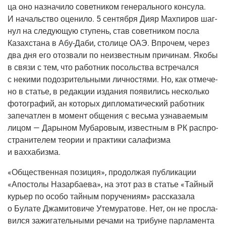
ца оно назна­чи­ло совет­ни­ком гене­раль­но­го кон­су­ла.
И началь­ство оце­ни­ло. 5 сен­тяб­ря Дияр Мах­пи­ров шаг­
нул на сле­ду­ю­щую сту­пень, став совет­ни­ком посла
Казах­ста­на в
Абу-Даби
, сто­ли­це ОАЭ. Впро­чем, через
два дня его ото­зва­ли по неиз­вест­ным при­чи­нам. Яко­бы
в свя­зи с тем, что работ­ник посоль­ства встре­чал­ся
с неки­ми подо­зри­тель­ны­ми лич­но­стя­ми. Но, как отме­че­
но в ста­тье, в редак­ции изда­ния появи­лись несколь­ко
фото­гра­фий, ан кото­рых дипло­ма­ти­че­ский работ­ник
запе­чат­лен в момент обще­ния с весь­ма узна­ва­е­мым
лицом — Дары­ном Муба­ро­вым, извест­ным в РК рас­про­
стра­ни­те­лем тео­рии и прак­ти­ки сала­физ­ма
и ваххабизма.
«
Обще­ствен­ная пози­ция
»,
про­дол­жая пуб­ли­ка­ции
«Апо­сто­лы Назар­ба­е­ва», на этот раз в ста­тье «Тай­ный
курьер по осо­бо тай­ным пору­че­ни­ям» рас­ска­за­ла
о Була­те Джа­ми­то­ви­че Уте­му­ра­то­ве. Нет, он не про­сла­
вил­ся зажи­га­тель­ны­ми реча­ми на три­буне пар­ла­мен­та