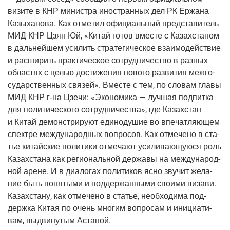
визи­те в КНР мини­стра ино­стран­ных дел РК Ержа­на
Казы­ха­но­ва. Как отме­тил офи­ци­аль­ный пред­ста­ви­тель
МИД КНР Цзян Юй, «Китай готов вме­сте с Казах­ста­ном
в даль­ней­шем уси­лить стра­те­ги­че­ское вза­и­мо­дей­ствие
и рас­ши­рить прак­ти­че­ское сотруд­ни­че­ство в раз­ных
обла­стях с целью дости­же­ния ново­го раз­ви­тия меж­го­
су­дар­ствен­ных свя­зей». Вме­сте с тем, по сло­вам гла­вы
МИД КНР
г‑на
Цзе­чи: «Эко­но­ми­ка — луч­шая под­пит­ка
для поли­ти­че­ско­го сотруд­ни­че­ства», где Казах­стан
и Китай демон­стри­ру­ют еди­но­ду­шие во впе­чат­ля­ю­щем
спек­тре меж­ду­на­род­ных вопро­сов. Как отме­че­но в ста­
тье китай­ские поли­ти­ки отме­ча­ют уси­ли­ва­ю­щу­ю­ся роль
Казах­ста­на как реги­о­наль­ной дер­жа­вы на меж­ду­на­род­
ной арене. И в диа­ло­гах поли­ти­ков ясно зву­чит жела­
ние быть поня­ты­ми и под­дер­жан­ны­ми сво­и­ми виза­ви.
Казах­ста­ну, как отме­че­но в ста­тье, необ­хо­ди­ма под­
держ­ка Китая по очень мно­гим вопро­сам и ини­ци­а­ти­
вам, выдви­ну­тым Астаной.