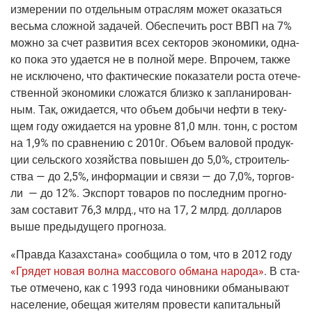
изме­ре­нии по отдель­ным отрас­лям может ока­зать­ся
весь­ма слож­ной зада­чей. Обес­пе­чить рост ВВП на 7%
мож­но за счет раз­ви­тия всех сек­то­ров эко­но­ми­ки, одна­
ко пока это уда­ет­ся не в пол­ной мере. Впро­чем, так­же
не исклю­че­но, что фак­ти­че­ские пока­за­те­ли роста оте­че­
ствен­ной эко­но­ми­ки сло­жат­ся близ­ко к запла­ни­ро­ван­
ным. Так, ожи­да­ет­ся, что объ­ем добы­чи неф­ти в теку­
щем году ожи­да­ет­ся на уровне 81,0 млн. тонн, с ростом
на 1,9% по срав­не­нию с 2010г. Объ­ем вало­вой про­дук­
ции сель­ско­го хозяй­ства повы­шен до 5,0%, стро­и­тель­
ства — до 2,5%, инфор­ма­ции и свя­зи — до 7,0%, тор­гов­
ли — до 12%. Экс­порт това­ров по послед­ним про­гно­
зам соста­вит 76,3 млрд., что на 17, 2 млрд. дол­ла­ров
выше преды­ду­ще­го прогноза.
«Прав­да Казах­ста­на»
сооб­щи­ла о том, что в 2012 году
«Гря­дет новая вол­на мас­со­во­го обма­на наро­да»
. В ста­
тье отме­че­но, как с 1993 года чинов­ни­ки обма­ны­ва­ют
насе­ле­ние, обе­щая жите­лям про­ве­сти капи­таль­ный