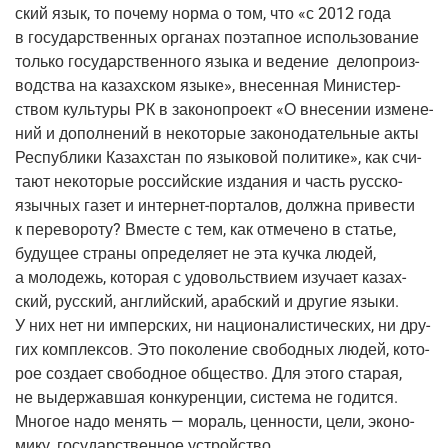
ский язык, то поче­му нор­ма о том, что «с 2012 года
в госу­дар­ствен­ных орга­нах поэтап­ное исполь­зо­ва­ние
толь­ко госу­дар­ствен­но­го язы­ка и веде­ние дело­про­из­
вод­ства на казах­ском язы­ке», вне­сен­ная Мини­стер­
ством куль­ту­ры РК в зако­но­про­ект «О вне­се­нии изме­не­
ний и допол­не­ний в неко­то­рые зако­но­да­тель­ные акты
Рес­пуб­ли­ки Казах­стан по язы­ко­вой поли­ти­ке», как счи­
та­ют неко­то­рые рос­сий­ские изда­ния и часть рус­ско­
языч­ных газет и
интер­нет-пор­та­лов
, долж­на при­ве­сти
к пере­во­ро­ту? Вме­сте с тем, как отме­че­но в ста­тье,
буду­щее стра­ны опре­де­ля­ет не эта куч­ка людей,
а моло­дежь, кото­рая с удо­воль­стви­ем изу­ча­ет казах­
ский, рус­ский, англий­ский, араб­ский и дру­гие язы­ки.
У них нет ни импер­ских, ни наци­о­на­ли­сти­че­ских, ни дру­
гих ком­плек­сов. Это поко­ле­ние сво­бод­ных людей, кото­
рое созда­ет сво­бод­ное обще­ство. Для это­го ста­рая,
не выдер­жав­шая кон­ку­рен­ции, систе­ма не годит­ся.
Мно­гое надо менять — мораль, цен­но­сти, цели, эко­но­
ми­ку, госу­дар­ствен­ное устройство…