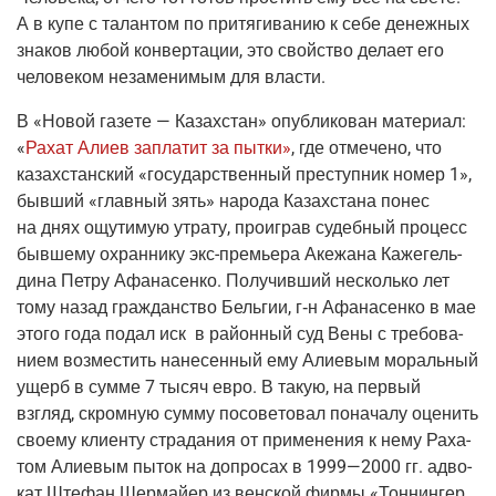
А в купе с талан­том по при­тя­ги­ва­нию к себе денеж­ных
зна­ков любой кон­вер­та­ции, это свой­ство дела­ет его
чело­ве­ком неза­ме­ни­мым для власти.
В
«Новой газе­те — Казах­стан»
опуб­ли­ко­ван мате­ри­ал:
«
Рахат Али­ев запла­тит за пыт­ки»
,
где отме­че­но, что
казах­стан­ский «госу­дар­ствен­ный пре­ступ­ник номер 1»,
быв­ший «глав­ный зять» наро­да Казах­ста­на понес
на днях ощу­ти­мую утра­ту, про­иг­рав судеб­ный про­цесс
быв­ше­му охран­ни­ку
экс-пре­мье­ра
Аке­жа­на Каже­гель­
ди­на Пет­ру Афа­на­сен­ко. Полу­чив­ший несколь­ко лет
тому назад граж­дан­ство Бель­гии,
г‑н
Афа­на­сен­ко в мае
это­го года подал иск в рай­он­ный суд Вены с тре­бо­ва­
ни­ем воз­ме­стить нане­сен­ный ему Али­е­вым мораль­ный
ущерб в сум­ме 7 тысяч евро. В такую, на пер­вый
взгляд, скром­ную сум­му посо­ве­то­вал пона­ча­лу оце­нить
сво­е­му кли­ен­ту стра­да­ния от при­ме­не­ния к нему Раха­
том Али­е­вым пыток на допро­сах в
1999—2000
гг. адво­
кат Ште­фан Шер­май­ер из вен­ской фир­мы «Тон­нин­гер,