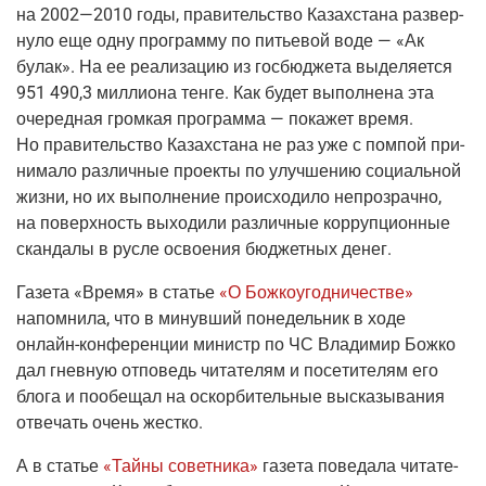
на
2002—2010
годы, пра­ви­тель­ство Казах­ста­на раз­вер­
ну­ло еще одну про­грам­му по питье­вой воде — «Ак
булак». На ее реа­ли­за­цию из гос­бюд­же­та выде­ля­ет­ся
951 490,3 мил­ли­о­на тен­ге. Как будет выпол­не­на эта
оче­ред­ная гром­кая про­грам­ма — пока­жет вре­мя.
Но пра­ви­тель­ство Казах­ста­на не раз уже с пом­пой при­
ни­ма­ло раз­лич­ные про­ек­ты по улуч­ше­нию соци­аль­ной
жиз­ни, но их выпол­не­ние про­ис­хо­ди­ло непро­зрач­но,
на поверх­ность выхо­ди­ли раз­лич­ные кор­руп­ци­он­ные
скан­да­лы в рус­ле осво­е­ния бюд­жет­ных денег.
Газе­та «
Вре­мя»
в ста­тье
«О Бож­ко­угод­ни­че­стве»
напом­ни­ла, что в минув­ший поне­дель­ник в ходе
онлайн-кон­фе­рен­ции
министр по ЧС Вла­ди­мир Бож­ко
дал гнев­ную отпо­ведь чита­те­лям и посе­ти­те­лям его
бло­га и пообе­щал на оскор­би­тель­ные выска­зы­ва­ния
отве­чать очень жестко.
А
в ста­тье
«Тай­ны совет­ни­ка»
газе­та пове­да­ла чита­те­