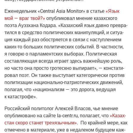
Еже­не­дель­ник
«
Central
Asia
Monitor
»
в ста­тье
«Язык
мой — враг твой?»
опуб­ли­ко­вал мне­ние казах­ско­го
поэта Ауэ­з­ха­на Кода­ра. «Казах­ский язык дав­но пре­вра­
тил­ся в сред­ство поли­ти­че­ских мани­пу­ля­ций, и ситу­а­
ция каж­дый раз обост­ря­ет­ся в свя­зи с наступ­ле­ни­ем
каких-то
боль­ших поли­ти­че­ских собы­тий. В част­но­сти,
я гово­рю о пар­ла­мент­ских выбо­рах. Поли­ти­че­ская
состав­ля­ю­щая все­гда игра­ет здесь важ­ней­шую роль,
но часто она про­сто гро­теск­но выпи­ра­ет», — кон­ста­ти­
ро­вал поэт. Он так­же высту­па­ет кате­го­ри­че­ски про­тив
поли­ти­за­ции
наци­о­наль­но-пат­ри­о­ти­че­ских
дви­же­ний,
пола­гая, что «наци­о­на­лизм — это доро­га, веду­щая
к катастрофе».
Рос­сий­ский поли­то­лог Алек­сей Вла­сов, чье мне­ние
опуб­ли­ко­ва­но на сай­те
I
a‑centr
.ru
, пола­га­ет, что
«Казах­
стан ско­ро ста­нет трехя­зыч­ным»
. По край­ней мере, как
отме­че­но в мате­ри­а­ле, уже в неда­ле­ком буду­щем каж­