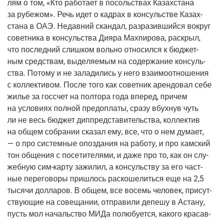
лям о том, «Кто рабо­та­ет в посоль­ствах Казах­ста­на
за рубе­жом». Речь идет о кад­рах в кон­суль­стве Казах­
ста­на в ОАЭ. Недав­ний скан­дал, раз­ра­зив­ший­ся вокруг
совет­ни­ка в кон­суль­ства Дия­ра Мах­пи­ро­ва, рас­крыл,
что послед­ний слиш­ком воль­но отно­сил­ся к бюд­жет­
ным сред­ствам, выде­ля­е­мым на содер­жа­ние кон­суль­
ства. Пото­му и не зала­ди­лись у него вза­и­мо­от­но­ше­ния
с кол­лек­ти­вом. После того как совет­ник арен­до­вал себе
жилье за гос­счет на пол­то­ра года впе­ред, при­чем
на усло­ви­ях пол­ной пред­опла­ты, сра­зу вбух­нув чуть
ли не весь бюд­жет диппред­ста­ви­тель­ства, кол­лек­тив
на общем собра­нии ска­зал ему, все, что о нем дума­ет,
— о про систем­ные опоз­да­ния на рабо­ту, и про хам­ский
тон обще­ния с посе­ти­те­ля­ми, и даже про то, как он слу­
жеб­ную
сим-кар­ту
зажи­лил, а кон­суль­ству за его част­
ные пере­го­во­ры при­шлось рас­ко­ше­лить­ся еще на 2,5
тыся­чи дол­ла­ров. В общем, все восемь чело­век, при­сут­
ству­ю­щие на сове­ща­нии, отпра­ви­ли депе­шу в Аста­ну,
пусть мол началь­ство МИДа полю­бу­ет­ся, како­го кра­сав­