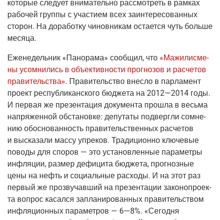
кото­рые сле­ду­ет вни­ма­тель­но рас­смот­реть в рам­ках
рабо­чей груп­пы с уча­сти­ем всех заин­те­ре­со­ван­ных
сто­рон. На дора­бот­ку чинов­ни­кам оста­ет­ся чуть боль­ше
месяца.
Еже­не­дель­ник «
Пано­ра­ма»
сооб­щил, что
«Мажи­лис­ме­
ны усо­мни­лись в объ­ек­тив­но­сти про­гно­зов и рас­че­тов
пра­ви­тель­ства»
. Пра­ви­тель­ство внес­ло в пар­ла­мент
про­ект рес­пуб­ли­кан­ско­го бюд­же­та на
2012—2014
годы.
И пер­вая же пре­зен­та­ция доку­мен­та про­шла в весь­ма
напря­жен­ной обста­нов­ке: депу­та­ты под­верг­ли сомне­
нию обос­но­ван­ность пра­ви­тель­ствен­ных рас­че­тов
и выска­за­ли мас­су упре­ков. Тра­ди­ци­он­но клю­че­вые
пово­ды для спо­ров — это уста­нов­лен­ные пара­мет­ры
инфля­ции, раз­мер дефи­ци­та бюд­же­та, про­гноз­ные
цены на нефть и соци­аль­ные рас­хо­ды. И на этот раз
пер­вый же про­зву­чав­ший на пре­зен­та­ции зако­но­про­ек­
та вопрос касал­ся запла­ни­ро­ван­ных пра­ви­тель­ством
инфля­ци­он­ных пара­мет­ров —
6—8
%. «Сего­дня