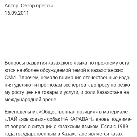
Автор:
Обзор прес­сы
16.09.2011
Вопро­сы раз­ви­тия казах­ско­го язы­ка по-преж­не­му оста­
ют­ся наи­бо­лее обсуж­да­е­мой темой в казах­стан­ских
СМИ. Впро­чем, нема­ло вни­ма­ния оте­че­ствен­ные изда­
ния уде­ля­ют и про­гно­зам экс­пер­тов к вопро­су по рез­ко­
му росту цен на това­ры и услу­ги, и роли Казах­ста­на на
меж­ду­на­род­ной арене.
Еже­не­дель­ник
«
Обще­ствен­ная пози­ция
»
в мате­ри­а­ле
«ЛАЙ «язы­ко­вых» собак НА КАРАВАН» вновь под­ни­ма­
ет вопрос о ситу­а­ции с казах­ским язы­ком. Если с 1989
года госу­дар­ствен­ным в Казах­стане явля­ет­ся казах­