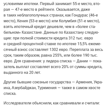
усло­ви­я­ми ипо­те­ки. Пер­вый зани­ма­ет 55‑е место, вто­
рая — 47‑е место в рей­тин­ге. Ока­зы­ва­ет­ся, даже
в таких небла­го­по­луч­ных стра­нах, как Гон­ду­рас (46‑е
место), Кения (53‑е место) или Колум­бия (51‑е место),
взять ипо­теч­ный кре­дит дешев­ле, чем в «более ста­
биль­ном» Казах­стане. Дан­ные по Казах­ста­ну сле­ду­ю­
щие: при пол­ной сто­и­мо­сти кре­ди­та 312 тыс. евро
и сред­ней про­цент­ной став­ке по ипо­те­ке 15,5% еже­ме­
сяч­ный взнос состав­ля­ет 1302 евро. Пере­пла­та за весь
срок, таким обра­зом, рав­на 255%, или более 190 тыс.
евро. Для срав­не­ния: у лиде­ра спис­ка — Дании — пока­
за­тель выплат состав­ля­ет все­го 20% от сум­мы кре­ди­та,
выдан­но­го на 20 лет.
Дру­гие быв­шие союз­ные госу­дар­ства — Арме­ния, Укра­
и­на, Азер­бай­джан, Турк­ме­ния — так­же в самом хво­сте
списка.
Иссле­до­ва­те­ли объ­яс­ни­ли, как срав­ни­ва­ли и счи­та­ли: