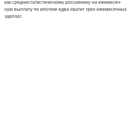
как сред­не­ста­ти­сти­че­ско­му рос­си­я­ни­ну на еже­ме­сяч­
ную выпла­ту по ипо­те­ке едва хва­тит трех еже­ме­сяч­ных
зарплат.