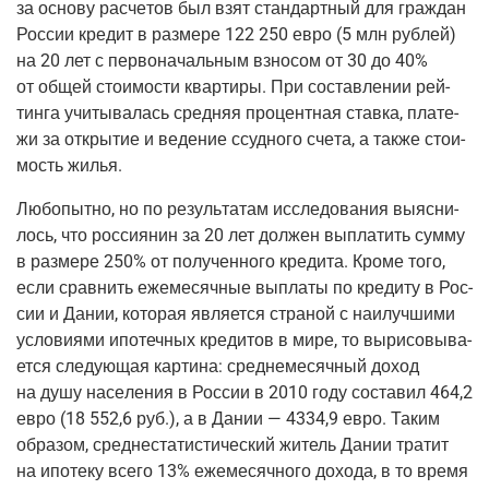
за осно­ву рас­че­тов был взят стан­дарт­ный для граж­дан
Рос­сии кре­дит в раз­ме­ре 122 250 евро
(5
млн руб­лей)
на 20 лет с пер­во­на­чаль­ным взно­сом от 30 до 40%
от общей сто­и­мо­сти квар­ти­ры. При состав­ле­нии рей­
тин­га учи­ты­ва­лась сред­няя про­цент­ная став­ка, пла­те­
жи за откры­тие и веде­ние ссуд­но­го сче­та, а так­же сто­и­
мость жилья.
Любо­пыт­но, но по резуль­та­там иссле­до­ва­ния выяс­ни­
лось, что рос­си­я­нин за 20 лет дол­жен выпла­тить сум­му
в раз­ме­ре 250% от полу­чен­но­го кре­ди­та. Кро­ме того,
если срав­нить еже­ме­сяч­ные выпла­ты по кре­ди­ту в Рос­
сии и Дании, кото­рая явля­ет­ся стра­ной с наи­луч­ши­ми
усло­ви­я­ми ипо­теч­ных кре­ди­тов в мире, то выри­со­вы­ва­
ет­ся сле­ду­ю­щая кар­ти­на: сред­не­ме­сяч­ный доход
на душу насе­ле­ния в Рос­сии в 2010 году соста­вил 464,2
евро
(18
552,6 руб.), а в Дании — 4334,9 евро. Таким
обра­зом, сред­не­ста­ти­сти­че­ский житель Дании тра­тит
на ипо­те­ку все­го 13% еже­ме­сяч­но­го дохо­да, в то вре­мя