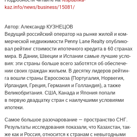
kaz.info/news/business/15081/
Автор:
Алек­сандр КУЗНЕЦОВ
Веду­щий рос­сий­ский опе­ра­тор на рын­ке жилой и ком­
мер­че­ской недви­жи­мо­сти Penny Lane Realty опуб­ли­ко­
вал рей­тинг сто­и­мо­сти ипо­теч­но­го кре­ди­та в 60 стра­нах
мира. В Дании, Шве­ции и Испа­нии самые луч­шие усло­
вия: эти стра­ны боль­ше все­го забо­тят­ся об обес­пе­че­
нии сво­их граж­дан жильем. В десят­ку лиде­ров рей­тин­
га вошли стра­ны Евро­со­ю­за
(Пор­ту­га­лия
, Нор­ве­гия,
Ирлан­дия, Гре­ция, Гер­ма­ния и Гол­лан­дия), а так­же
Вели­ко­бри­та­ния. США, Кана­да и Япо­ния попа­ли
в первую два­дцат­ку стран с наи­луч­ши­ми усло­ви­я­ми
ипотеки.
Самое боль­шое разо­ча­ро­ва­ние — про­стран­ство СНГ.
Резуль­та­ты иссле­до­ва­ния пока­за­ли, что Казах­стан, так­
же как и Рос­сия, отно­сит­ся к стра­нам с невы­год­ны­ми