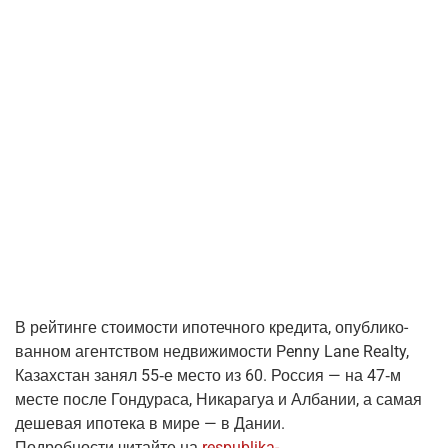
В рей­тин­ге сто­и­мо­сти ипо­теч­но­го кре­ди­та, опуб­ли­ко­
ван­ном агент­ством недви­жи­мо­сти Penny Lane Realty,
Казах­стан занял 55‑е место из 60. Рос­сия — на 47‑м
месте после Гон­ду­ра­са, Ника­ра­гуа и Алба­нии, а самая
деше­вая ипо­те­ка в мире — в Дании.
Подроб­но­сти читай­те на
respublika-