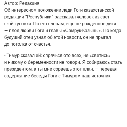
Автор:
Редак­ция
Об инте­рес­ном поло­же­нии леди Гоги казах­стан­ской
редак­ции “Рес­пуб­ли­ки” рас­ска­зал чело­век из свет­
ской тусов­ки. По его сло­вам, еще не рож­ден­ное дитя
— плод люб­ви Гоги и гла­вы «
Самрук-Казы­ны
». Но когда
буду­щий отец узнал об этой ново­сти, он не пры­гал
до потол­ка от счастья.
- Тимур ска­зал ей: спрячь­ся ото всех, не «све­тись»
и нико­му о бере­мен­но­сти не гово­ри. Я соби­ра­юсь стать
пре­зи­ден­том, а ты мне сорвешь этот план, — пере­дал
содер­жа­ние бесе­ды Гоги с Тиму­ром наш источник.