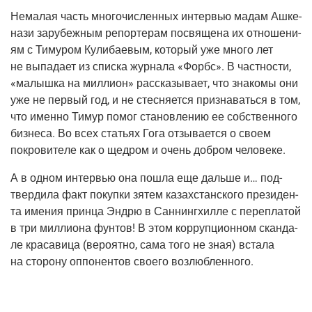
Нема­лая часть мно­го­чис­лен­ных интер­вью мадам Ашке­
на­зи зару­беж­ным репор­те­рам посвя­ще­на их отно­ше­ни­
ям с Тиму­ром Кули­ба­е­вым, кото­рый уже мно­го лет
не выпа­да­ет из спис­ка жур­на­ла «Форбс». В част­но­сти,
«малыш­ка на мил­ли­он» рас­ска­зы­ва­ет, что зна­ко­мы они
уже не пер­вый год, и не стес­ня­ет­ся при­зна­вать­ся в том,
что имен­но Тимур помог ста­нов­ле­нию ее соб­ствен­но­го
биз­не­са. Во всех ста­тьях Гога отзы­ва­ет­ся о сво­ем
покро­ви­те­ле как о щед­ром и очень доб­ром человеке.
А в одном интер­вью она пошла еще даль­ше и… под­
твер­ди­ла факт покуп­ки зятем казах­стан­ско­го пре­зи­ден­
та име­ния прин­ца Энд­рю в Сан­нин­г­хил­ле с пере­пла­той
в три мил­ли­о­на фун­тов! В этом кор­руп­ци­он­ном скан­да­
ле кра­са­ви­ца
(веро­ят­но
, сама того не зная) вста­ла
на сто­ро­ну оппо­нен­тов сво­е­го возлюбленного.