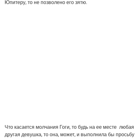
Юпи­те­ру, то не поз­во­ле­но его зятю.
Что каса­ет­ся мол­ча­ния Гоги, то будь на ее месте любая
дру­гая девуш­ка, то она, может, и выпол­ни­ла бы прось­бу