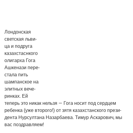
Лон­дон­ская
свет­ская льви­
ца и подру­га
казах­стасн­ко­го
оли­гар­ха Гога
Ашке­на­зи пере­
ста­ла пить
шам­пан­ское на
элит­ных вече­
рин­ках. Ей
теперь это никак нель­зя — Гога носит под серд­цем
ребен­ка (уже вто­ро­го!) от зятя казах­стан­ско­го пре­зи­
ден­та Нур­сул­та­на Назар­ба­е­ва. Тимур Аска­ро­вич, мы
вас поздравляем!