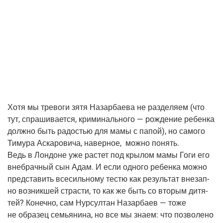
Хотя мы тре­во­ги зятя Назар­ба­е­ва не раз­де­ля­ем
(что
тут, спра­ши­ва­ет­ся, кри­ми­наль­но­го — рож­де­ние ребен­ка
долж­но быть радо­стью для мамы с папой), но само­го
Тиму­ра Аска­ро­ви­ча, навер­ное, мож­но понять.
Ведь в Лон­доне уже рас­тет под кры­лом мамы Гоги его
вне­брач­ный сын Адам. И если одно­го ребен­ка мож­но
пред­ста­вить все­силь­но­му тестю как резуль­тат вне­зап­
но воз­ник­шей стра­сти, то как же быть со вто­рым дитя­
тей? Конеч­но, сам Нур­сул­тан Назар­ба­ев — тоже
не обра­зец семья­ни­на, но все мы зна­ем: что поз­во­ле­но