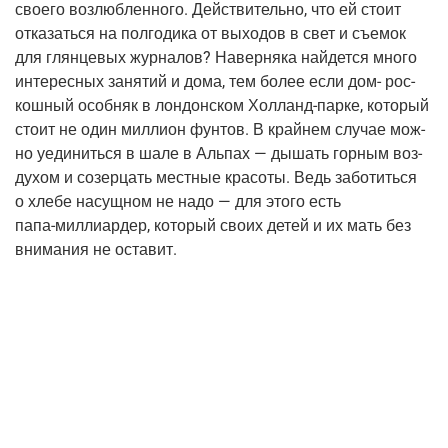
сво­е­го воз­люб­лен­но­го. Дей­стви­тель­но, что ей сто­ит
отка­зать­ся на пол­го­ди­ка от выхо­дов в свет и съе­мок
для глян­це­вых жур­на­лов? Навер­ня­ка най­дет­ся мно­го
инте­рес­ных заня­тий и дома, тем более если дом- рос­
кош­ный особ­няк в лон­дон­ском
Хол­ланд-пар­ке
, кото­рый
сто­ит не один мил­ли­он фун­тов. В край­нем слу­чае мож­
но уеди­нить­ся в шале в Аль­пах — дышать гор­ным воз­
ду­хом и созер­цать мест­ные кра­со­ты. Ведь забо­тить­ся
о хле­бе насущ­ном не надо — для это­го есть
папа-мил­ли­ар­дер
, кото­рый сво­их детей и их мать без
вни­ма­ния не оставит.