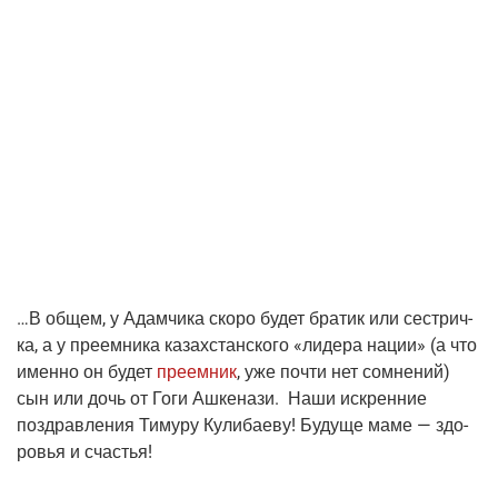
…В общем, у Адам­чи­ка ско­ро будет бра­тик или сест­рич­
ка, а у пре­ем­ни­ка казах­стан­ско­го «лиде­ра нации»
(а
что
имен­но он будет
пре­ем­ник
, уже почти нет сомне­ний)
сын или дочь от Гоги Ашке­на­зи. Наши искрен­ние
поздрав­ле­ния Тиму­ру Кули­ба­е­ву! Буду­ще маме — здо­
ро­вья и счастья!