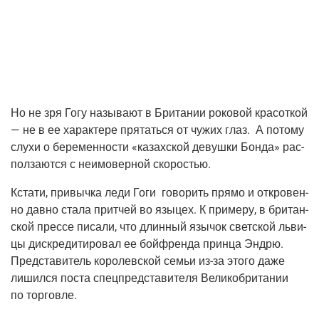
Но не зря Гогу назы­ва­ют в Бри­та­нии роко­вой кра­сот­кой
— не в ее харак­те­ре пря­тать­ся от чужих глаз. А пото­му
слу­хи о бере­мен­но­сти «казах­ской девуш­ки Бон­да» рас­
пол­за­ют­ся с неимо­вер­ной скоростью.
Кста­ти, при­выч­ка леди Гоги гово­рить пря­мо и откро­вен­
но дав­но ста­ла прит­чей во язы­цех. К при­ме­ру, в бри­тан­
ской прес­се писа­ли, что длин­ный язы­чок свет­ской льви­
цы дис­кре­ди­ти­ро­вал ее бой­френ­да прин­ца Энд­рю.
Пред­ста­ви­тель коро­лев­ской семьи
из-за
это­го даже
лишил­ся поста спец­пред­ста­ви­те­ля Вели­ко­бри­та­нии
по торговле.