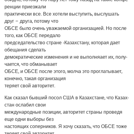
рен­ции приезжали
прак­ти­че­ски все. Все хоте­ли высту­пить, выслу­шать
друг – дру­га, пото­му что
ОБСЕ было очень ува­жа­е­мой орга­ни­за­ци­ей. Но после
того, как ОБСЕ передало
пред­се­да­тель­ство стране ‑Казах­ста­ну, кото­рая дает
обе­ща­ния сделать
демо­кра­ти­че­ские изме­не­ния и не выпол­няа­ет их, полу­
ча­ет­ся, что обманывает
ОБСЕ, и ОБСЕ после это­го, мол­ча это про­гла­ты­ва­ет,
конеч­но, такая организация
теря­ет свой авторитет.
Как ска­зал быв­ший посол США в Казах­стане, что Казах­
стан осла­бил свои
меж­ду­на­род­ные пози­ции, авто­ри­тет стра­ны про­ве­дя
еще одни выбо­ры без
насто­я­щих сопер­ни­ков. Я хочу ска­зать, что ОБСЕ тоже
теря­ет свой авторитет,