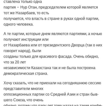
став­ле­на толь­ко одна
пар­тия – Нур Отан, пред­се­да­те­лем кото­рой явля­ет­ся
тот же Назар­ба­ев, то есть
полу­ча­ет­ся, что власть в стране в руках одной пар­тии,
одно­го человека.
А те пар­тии, кото­рые днем явля­ют­ся пар­ти­я­ми, а ночью
полу­ча­ют инструк­ции или
от Назар­ба­е­ва или от пре­зи­дент­ско­го Двор­ца (так о них
гово­рит народ), были
созда­ны толь­ко для кра­си­во­го фаса­да. Очень обид­но,
что за 20 лет
неза­ви­си­мо­сти Казах­ста­на так и не была постро­е­на
демо­кра­ти­че­ская страна.
Хочу ска­зать, что не при­е­ха­ли на сего­дняш­нюю сес­сию
пред­ста­ви­те­ли многих
оппо­зи­ци­он­ных пар­тии со Сред­ней Азии и стран быв­
ше­го Сою­за, что очень
обид­но, пото­му что пару лет тому назад на такие кон­фе­