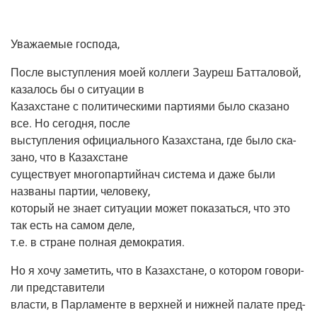
Ува­жа­е­мые господа,
После выступ­ле­ния моей кол­ле­ги Зауреш Бат­та­ло­вой,
каза­лось бы о ситу­а­ции в
Казах­стане с поли­ти­че­ски­ми пар­ти­я­ми было ска­за­но
все. Но сего­дня, после
выступ­ле­ния офи­ци­аль­но­го Казах­ста­на, где было ска­
за­но, что в Казахстане
суще­ству­ет мно­го­пар­тийнач систе­ма и даже были
назва­ны пар­тии, человеку,
кото­рый не зна­ет ситу­а­ции может пока­зать­ся, что это
так есть на самом деле,
т.е. в стране пол­ная демократия.
Но я хочу заме­тить, что в Казах­стане, о кото­ром гово­ри­
ли представители
вла­сти, в Пар­ла­мен­те в верх­ней и ниж­ней пала­те пред­