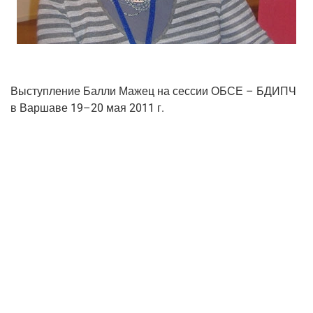
Выступ­ле­ние Бал­ли Мажец на сес­сии ОБСЕ – БДИПЧ
в Вар­ша­ве 19–20 мая 2011 г.