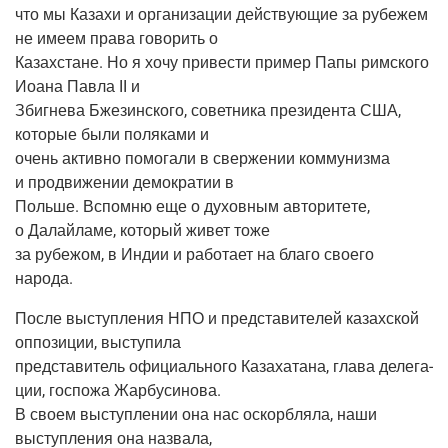
что мы Каза­хи и орга­ни­за­ции дей­ству­ю­щие за рубе­жем
не име­ем пра­ва гово­рить о
Казах­стане. Но я хочу при­ве­сти при­мер Папы рим­ско­го
Иоана Пав­ла II и
Збигне­ва Бже­зин­ско­го, совет­ни­ка пре­зи­ден­та США,
кото­рые были поля­ка­ми и
очень актив­но помо­га­ли в свер­же­нии ком­му­низ­ма
и про­дви­же­нии демо­кра­тии в
Поль­ше. Вспом­ню еще о духов­ным авто­ри­те­те,
о Далай­ла­ме, кото­рый живет тоже
за рубе­жом, в Индии и рабо­та­ет на бла­го сво­е­го
народа.
После выступ­ле­ния НПО и пред­ста­ви­те­лей казах­ской
оппо­зи­ции, выступила
пред­ста­ви­тель офи­ци­аль­но­го Каза­ха­та­на, гла­ва деле­га­
ции, гос­по­жа Жарбусинова.
В сво­ем выступ­ле­нии она нас оскорб­ля­ла, наши
выступ­ле­ния она назвала,