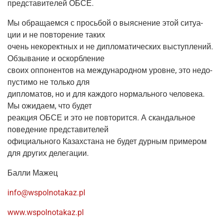
пред­ста­ви­те­лей ОБСЕ.
Мы обра­ща­ем­ся с прось­бой о выяс­не­ние этой ситу­а­
ции и не повто­ре­ние таких
очень неко­рект­ных и не дипло­ма­ти­че­ских выступ­ле­ний.
Обзы­ва­ние и оскорбление
сво­их оппо­нен­тов на меж­ду­на­род­ном уровне, это недо­
пу­сти­мо не толь­ко для
дипло­ма­тов, но и для каж­до­го нор­маль­но­го чело­ве­ка.
Мы ожи­да­ем, что будет
реак­ция ОБСЕ и это не повто­рит­ся. А скан­даль­ное
пове­де­ние представителей
офи­ци­аль­но­го Казах­ста­на не будет дур­ным при­ме­ром
для дру­гих делегации.
Бал­ли Мажец
info@wspolnotakaz.pl
www.wspolnotakaz.pl