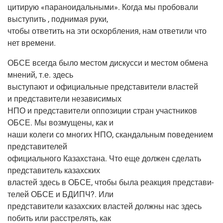
цити­рую «пара­но­и­даль­ны­ми». Когда мы про­бо­ва­ли
высту­пить , под­ни­мая руки,
что­бы отве­тить на эти оскорб­ле­ния, нам отве­ти­ли что
нет времени.
ОБСЕ все­гда было местом дис­кус­си и местом обме­на
мне­ний, т.е. здесь
высту­па­ют и офи­ци­аль­ные пред­ста­ви­те­ли вла­стей
и пред­ста­ви­те­ли независимых
НПО и пред­ста­ви­те­ли оппо­зи­ции стран участ­ни­ков
ОБСЕ. Мы воз­му­ще­ны, как и
наши коле­ги со мно­гих НПО, скан­даль­ным пове­де­ни­ем
представителей
офи­ци­аль­но­го Казах­ста­на. Что еще дол­жен сде­лать
пред­ста­ви­тель казахских
вла­стей здесь в ОБСЕ, что­бы была реак­ция пред­ста­ви­
те­лей ОБСЕ и БДИПЧ?. Или
пред­ста­ви­те­ли казах­ских вла­стей долж­ны нас здесь
побить или рас­стре­лять, как