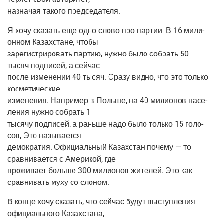
назна­чая тако­го председателя.
Я хочу ска­зать еще одно сло­во про пар­тии. В 16 мили­
он­ном Казах­стане, чтобы
заре­ги­стри­ро­вать пар­тию, нуж­но было собрать 50
тысяч под­пи­сей, а сейчас
после изме­не­нии 40 тысяч. Сра­зу вид­но, что это толь­ко
косметические
изме­не­ния. Напри­мер в Поль­ше, на 40 мили­о­нов насе­
ле­ния нуж­но собрать 1
тыся­чу под­пи­сей, а рань­ше надо было толь­ко 15 голо­
сов, Это называется
демо­кра­тия. Офи­ци­аль­ный Казах­стан поче­му — то
срав­ни­ва­ет­ся с Аме­ри­кой, где
про­жи­ва­ет боль­ше 300 мили­о­нов жите­лей. Это как
срав­ни­вать муху со слоном.
В кон­це хочу ска­зать, что сей­час будут выступ­ле­ния
офи­ци­аль­но­го Казахстана,