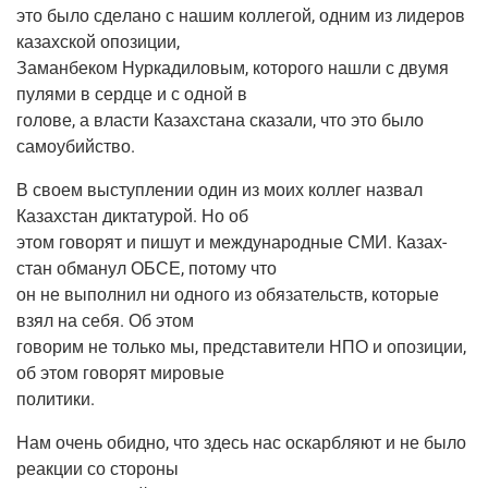
это было сде­ла­но с нашим кол­ле­гой, одним из лиде­ров
казах­ской опозиции,
Заман­бе­ком Нур­ка­ди­ло­вым, кото­ро­го нашли с дву­мя
пуля­ми в серд­це и с одной в
голо­ве, а вла­сти Казах­ста­на ска­за­ли, что это было
самоубийство.
В сво­ем выступ­ле­нии один из моих кол­лег назвал
Казах­стан дик­та­ту­рой. Но об
этом гово­рят и пишут и меж­ду­на­род­ные СМИ. Казах­
стан обма­нул ОБСЕ, пото­му что
он не выпол­нил ни одно­го из обя­за­тельств, кото­рые
взял на себя. Об этом
гово­рим не толь­ко мы, пред­ста­ви­те­ли НПО и опо­зи­ции,
об этом гово­рят мировые
политики.
Нам очень обид­но, что здесь нас оскарб­ля­ют и не было
реак­ции со стороны