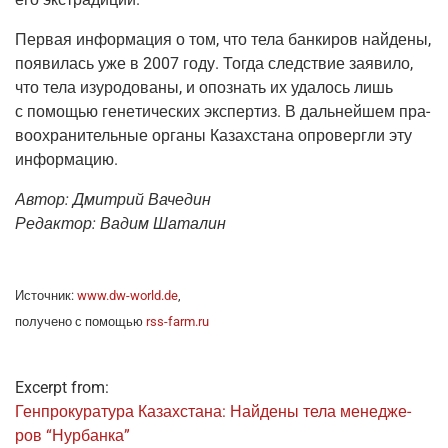
Пер­вая инфор­ма­ция о том, что тела бан­ки­ров най­де­ны,
появи­лась уже в 2007 году. Тогда след­ствие заяви­ло,
что тела изуро­до­ва­ны, и опо­знать их уда­лось лишь
с помо­щью гене­ти­че­ских экс­пер­тиз. В даль­ней­шем пра­
во­охра­ни­тель­ные орга­ны Казах­ста­на опро­верг­ли эту
информацию.
Автор: Дмит­рий Ваче­дин
Редак­тор: Вадим Шаталин
Источ­ник:
www.dw-world.de
,
полу­че­но с помо­щью
rss-farm.ru
Excerpt from:
Ген­про­ку­ра­ту­ра Казах­ста­на: Най­де­ны тела мене­дже­
ров “Нур­бан­ка”