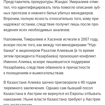
Пред­ста­ви­тель про­ку­ра­ту­ры Жан­дос Уми­ра­ли­ев отме­
тил, что иден­ти­фи­ци­ро­вать тела помог­ло опи­са­ние зуб­
ных про­те­зов и ниж­не­го белья уби­тых мене­дже­ров.
Впро­чем, пол­ную ясность отно­си­тель­но того, кому при­
над­ле­жат остан­ки, след­ствие полу­чит лишь после про­
ве­де­ния всех необ­хо­ди­мых анализов.
Напом­ним, Тим­ра­ли­ев и Хасе­нов исчез­ли в 2007 году,
вско­ре после того, как меж­ду топ-мене­дже­ра­ми “Нур­
бан­ка” и акци­о­не­ром Раха­том Али­е­вым (в то вре­мя
зятем пре­зи­ден­та Назар­ба­е­ва) про­изо­шел кон­фликт.
Имен­но Али­е­ва, вско­ре лишив­ше­го­ся под­держ­ки
Назар­ба­е­ва, след­ствие обви­ни­ло в при­част­но­сти
к похи­ще­ни­ям и вымогательствам.
В Казах­стане Али­е­ва заоч­но при­го­во­ри­ли к 40 годам
тюрем­но­го заклю­че­ния. Одна­ко сам быв­ший посол
Казах­ста­на в Австрии не вер­нул­ся из Евро­пы отбы­вать
нака­за­ние. Ныне вла­сти Казах­ста­на тре­бу­ют у Австрии
его экстрадиции.