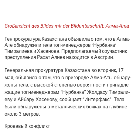
Großansicht des Bildes mit der Bildunterschrift:
Алма-Ата
Генпрокуратура Казахстана объявила о том, что в Алма-
Ате обнаружили тела топ-менеджеров “Нурбанка”
Тимралиева и Хасенова. Предполагаемый соучастник
преступления Рахат Алиев находится в Австрии.
Гене­раль­ная про­ку­ра­ту­ра Казах­ста­на во втор­ник, 17
мая, объ­яви­ла о том, что в при­го­ро­де Алма-Аты обна­ру­
же­ны тела, с высо­кой сте­пе­нью веро­ят­но­сти при­над­ле­
жа­щие топ-мене­дже­рам “Нур­бан­ка” Жол­да­су Тим­ра­ли­
е­ву и Айба­ру Хасе­но­ву, сооб­ща­ет “Интер­факс”. Тела
были обна­ру­же­ны в метал­ли­че­ских боч­ках на глу­бине
око­ло 3 метров.
Кро­ва­вый конфликт