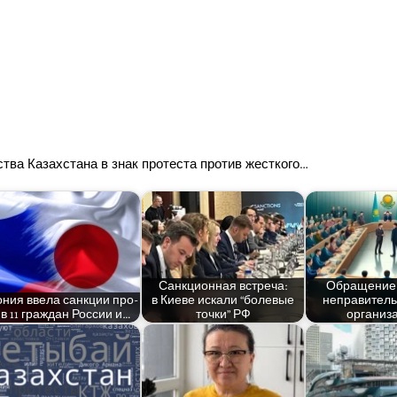
тва Казах­ста­на в знак про­те­ста про­тив жесткого…
Санк­ци­он­ная встре­ча:
Обра­ще­ние
­ния вве­ла санк­ции про­
в Кие­ве иска­ли “боле­вые
непра­ви­тель
в 11 граж­дан Рос­сии и…
точ­ки” РФ
организ