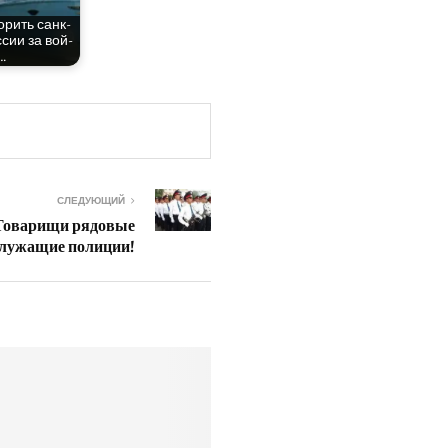
­рить санк­
­сии за вой­
…
СЛЕДУЮЩИЙ
Товарищи рядовые
лужащие полиции!