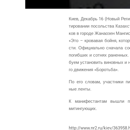
Киев, Декабрь 16 (Новый Реги­о
ти­ро­ва­нии посоль­ства Казах­с
ков в горо­де Жана­о­зен Ман­ги
«Это – кро­ва­вая бой­ня, кото­р
сти. Офи­ци­аль­но сна­ча­ла с
погиб­ших и сот­нях ранен­ных
бу­ем уста­но­вить винов­ных и н
го дви­же­ния «Бороть­ба».
По его сло­вам, участ­ни­ки п
ные ленты.
К мани­фе­стан­там вышли пре
митингующих.
http://www.nr2.ru/kiev/363958.