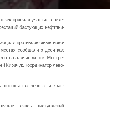
­век при­ня­ли уча­стие в пике­
фе­ста­ций басту­ю­щих неф­тя­ни­
о­ди­ли про­ти­во­ре­чи­вые ново­
а местах сооб­ща­ли о десят­ках
­знать нали­чие жертв. Мы тре­
ей Кири­чук, коор­ди­на­тор лево­
 у посоль­ства чер­ные и крас­
и­са­ли тези­сы выступ­ле­ний