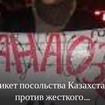
кет посольства Казахста
против жесткого…