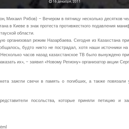
16 декабря, 2011
н, Миха­ил Рябов) – Вече­ром в пят­ни­цу несколь­ко десят­ков чело
та­на в Кие­ве в знак про­те­ста про­тив­жест­ко­го подав­ле­ния мани­
­ста­уской области.
ую орга­ни­зо­вал режим Назар­ба­е­ва. Сего­дня из Казах­ста­на при­х
ооб­ща­лось, буд­то никто не постра­дал, хотя наши источ­ни­ки н
. Несколь­ко часов назад казах­стан­ское ТВ было вынуж­де­но при
ака­зать их», – заявил «Ново­му Реги­о­ну» орга­ни­за­тор акции Сер­г
ике­та зажгли све­чи в память о погиб­ших, а так­же повя­за­ли
д­ста­ви­те­ли посоль­ства, кото­рые при­ня­ли пети­цию и зап
html