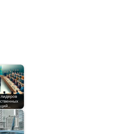
 лиде­ров
­ствен­ных
аций…