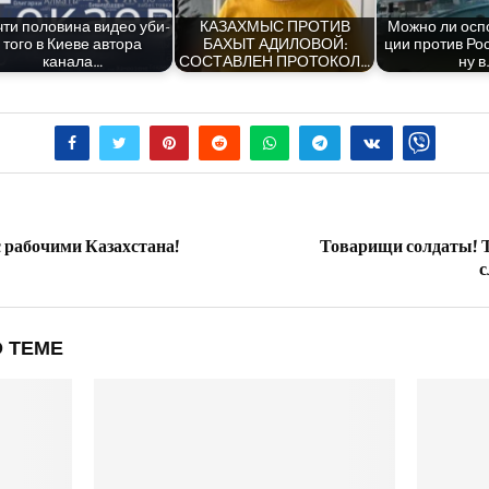
ти поло­ви­на видео уби­
КАЗАХМЫС ПРОТИВ
Мож­но ли оспо
то­го в Кие­ве авто­ра
БАХЫТ АДИЛОВОЙ:
ции про­тив Рос
канала…
СОСТАВЛЕН ПРОТОКОЛ…
ну в
с рабочими Казахстана!
Товарищи солдаты! 
с
 ТЕМЕ