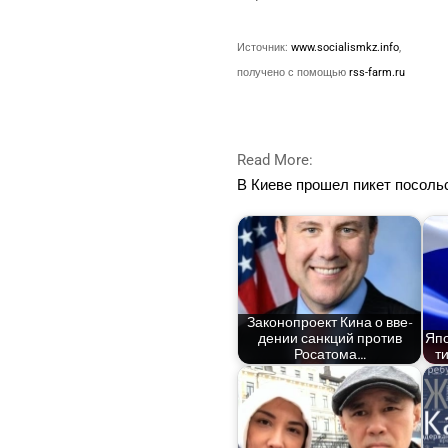
Источ­ник:
www.socialismkz.info
,
полу­че­но с помо­щью
rss-farm.ru
Read More:
В Кие­ве про­шел пикет посоль­с
Зако­но­про­ект Кина о вве­
де­нии санк­ций про­тив
Япо
Росатома…
ти