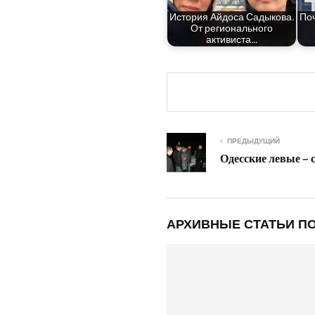
Исто­рия Айдо­са Сады­ко­ва.
Поч
От реги­о­наль­но­го
активиста…
ПРЕДЫДУЩИЙ
Одесские левые – 
АРХИВНЫЕ СТАТЬИ ПО