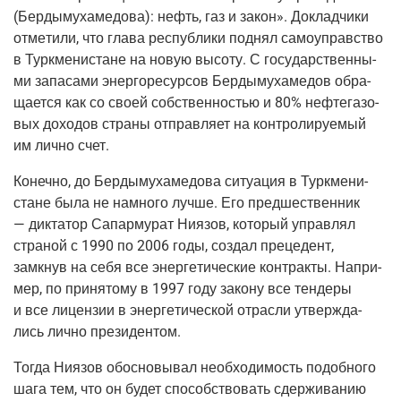
(Бер­ды­му­ха­ме­до­ва
): нефть, газ и закон». Доклад­чи­ки
отме­ти­ли, что гла­ва рес­пуб­ли­ки под­нял само­управ­ство
в Турк­ме­ни­стане на новую высо­ту. С госу­дар­ствен­ны­
ми запа­са­ми энер­го­ре­сур­сов Бер­ды­му­ха­ме­дов обра­
ща­ет­ся как со сво­ей соб­ствен­но­стью и 80% неф­те­га­зо­
вых дохо­дов стра­ны отправ­ля­ет на кон­тро­ли­ру­е­мый
им лич­но счет.
Конеч­но, до Бер­ды­му­ха­ме­до­ва ситу­а­ция в Турк­ме­ни­
стане была не намно­го луч­ше. Его пред­ше­ствен­ник
— дик­та­тор Сапар­му­рат Ния­зов, кото­рый управ­лял
стра­ной с 1990 по 2006 годы, создал пре­це­дент,
замкнув на себя все энер­ге­ти­че­ские кон­трак­ты. Напри­
мер, по при­ня­то­му в 1997 году зако­ну все тен­де­ры
и все лицен­зии в энер­ге­ти­че­ской отрас­ли утвер­жда­
лись лич­но президентом.
Тогда Ния­зов обос­но­вы­вал необ­хо­ди­мость подоб­но­го
шага тем, что он будет спо­соб­ство­вать сдер­жи­ва­нию