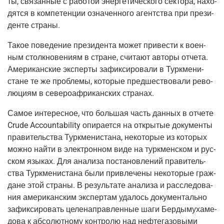
ты, свя­зан­ные с рабо­той энер­ге­ти­че­ско­го сек­то­ра, нахо­
дят­ся в ком­пе­тен­ции озна­чен­но­го агент­ства при пре­зи­
ден­те страны.
Такое пове­де­ние пре­зи­ден­та может при­ве­сти к воен­
ным столк­но­ве­ни­ям в стране, счи­та­ют авто­ры отче­та.
Аме­ри­кан­ские экс­пер­ты зафик­си­ро­ва­ли в Турк­ме­ни­
стане те же про­бле­мы, кото­рые пред­ше­ство­ва­ли рево­
лю­ци­ям в севе­ро­аф­ри­кан­ских странах.
Самое инте­рес­ное, что боль­шая часть дан­ных в отче­те
Crude Accountability опи­ра­ет­ся на откры­тые доку­мен­ты
пра­ви­тель­ства Турк­ме­ни­ста­на, неко­то­рые из кото­рых
мож­но най­ти в элек­трон­ном виде на турк­мен­ском и рус­
ском язы­ках. Для ана­ли­за поста­нов­ле­ний пра­ви­тель­
ства Турк­ме­ни­ста­на были при­вле­че­ны неко­то­рые граж­
дане этой стра­ны. В резуль­та­те ана­ли­за и рас­сле­до­ва­
ния аме­ри­кан­ским экс­пер­там уда­лось доку­мен­таль­но
зафик­си­ро­вать целе­на­прав­лен­ные шаги Бер­ды­му­ха­ме­
до­ва к абсо­лют­но­му кон­тро­лю над неф­те­га­зо­вы­ми