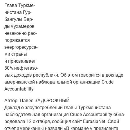
Гла­ва Турк­ме­
ни­ста­на Гур­
бан­гу­лы Бер­
ды­му­ха­ме­дов
неза­кон­но рас­
по­ря­жа­ет­ся
энер­го­ре­сур­са­
ми стра­ны
и при­сва­и­ва­ет
80% неф­те­га­зо­
вых дохо­дов рес­пуб­ли­ки. Об этом гово­рит­ся в докла­де
аме­ри­кан­ской наблю­да­тель­ной орга­ни­за­ции Crude
Accountability.
Автор:
Павел ЗАДОРОЖНЫЙ
Доклад о зло­упо­треб­ле­нии гла­вы Турк­ме­ни­ста­на
наблю­да­тель­ная орга­ни­за­ция Crude Accountability обна­
ро­до­ва­ла 12 октяб­ря, сооб­щил сайт EurasiaNet. Свой
отчет аме­ри­кан­цы назва­ли «В кар­мане у пре­зи­ден­та