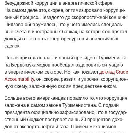
без­удерж­ной кор­руп­ции в энер­ге­ти­че­ской сфе­ре.
На самом деле это, ско­рее, опти­ми­зи­ро­ва­ло кор­руп­ци­
он­ный про­цесс. Неза­дол­го до ско­ро­по­стиж­ной кон­чи­ны
Ния­зо­ва обна­ру­жи­лось, что у него име­лись спе­ци­аль­
ные сче­та в ино­стран­ных бан­ках, на кото­рых он пря­тал
дохо­ды от экс­пор­та энер­го­ре­сур­сов и ана­ло­гич­ных
сделок.
После при­хо­да к вла­сти новый пре­зи­дент Турк­ме­ни­ста­
на Бер­ды­му­ха­ме­дов пообе­щал оздо­ро­вить ситу­а­цию
в энер­ге­ти­че­ском сек­то­ре. Но, как пока­зал
доклад Crude
Accountability
, он, ско­рее, раз­вил и упро­чил кор­руп­ци­он­
ную схе­му, зало­жен­ную сво­им предшественником.
Боль­ше все­го аме­ри­кан­цев пора­зи­ло то, что кор­руп­ция
зало­же­на в самом законе Турк­ме­ни­ста­на. С пода­чи
пре­зи­ден­та офи­ци­аль­но зафик­си­ро­ва­но, что в госу­дар­
ствен­ный бюд­жет посту­па­ет лишь 20 про­цен­тов дохо­
дов от экс­пор­та неф­ти и газа. При­чем меха­низ­мов