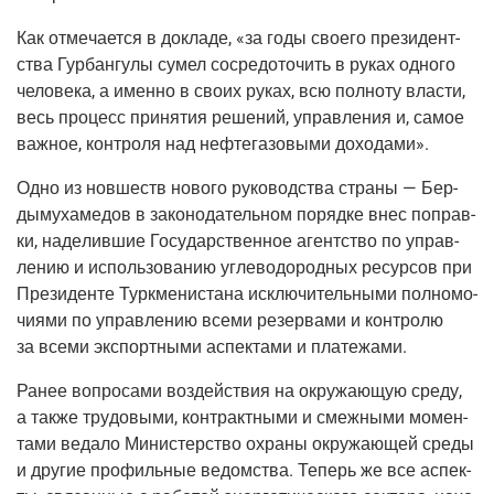
Как отме­ча­ет­ся в докла­де, «за годы сво­е­го пре­зи­дент­
ства Гур­бан­гу­лы сумел сосре­до­то­чить в руках одно­го
чело­ве­ка, а имен­но в сво­их руках, всю пол­но­ту вла­сти,
весь про­цесс при­ня­тия реше­ний, управ­ле­ния и, самое
важ­ное, кон­тро­ля над неф­те­га­зо­вы­ми доходами».
Одно из нов­шеств ново­го руко­вод­ства стра­ны — Бер­
ды­му­ха­ме­дов в зако­но­да­тель­ном поряд­ке внес поправ­
ки, наде­лив­шие Госу­дар­ствен­ное агент­ство по управ­
ле­нию и исполь­зо­ва­нию угле­во­до­род­ных ресур­сов при
Пре­зи­ден­те Турк­ме­ни­ста­на исклю­чи­тель­ны­ми пол­но­мо­
чи­я­ми по управ­ле­нию все­ми резер­ва­ми и кон­тро­лю
за все­ми экс­порт­ны­ми аспек­та­ми и платежами.
Ранее вопро­са­ми воз­дей­ствия на окру­жа­ю­щую сре­ду,
а так­же тру­до­вы­ми, кон­тракт­ны­ми и смеж­ны­ми момен­
та­ми веда­ло Мини­стер­ство охра­ны окру­жа­ю­щей сре­ды
и дру­гие про­филь­ные ведом­ства. Теперь же все аспек­