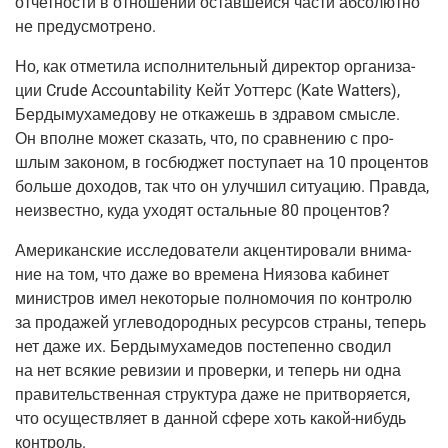
отчет­но­сти в отно­ше­нии остав­шей­ся части абсо­лют­но
не предусмотрено.
Но, как отме­ти­ла испол­ни­тель­ный дирек­тор орга­ни­за­
ции Crude Accountability Кейт Уот­терс
(Kate
Watters),
Бер­ды­му­ха­ме­до­ву не отка­жешь в здра­вом смыс­ле.
Он вполне может ска­зать, что, по срав­не­нию с про­
шлым зако­ном, в гос­бюд­жет посту­па­ет на 10 про­цен­тов
боль­ше дохо­дов, так что он улуч­шил ситу­а­цию. Прав­да,
неиз­вест­но, куда ухо­дят осталь­ные 80 процентов?
Аме­ри­кан­ские иссле­до­ва­те­ли акцен­ти­ро­ва­ли вни­ма­
ние на том, что даже во вре­ме­на Ния­зо­ва каби­нет
мини­стров имел неко­то­рые пол­но­мо­чия по кон­тро­лю
за про­да­жей угле­во­до­род­ных ресур­сов стра­ны, теперь
нет даже их. Бер­ды­му­ха­ме­дов посте­пен­но сво­дил
на нет вся­кие реви­зии и про­вер­ки, и теперь ни одна
пра­ви­тель­ствен­ная струк­ту­ра даже не при­тво­ря­ет­ся,
что осу­ществ­ля­ет в дан­ной сфе­ре хоть
какой-нибудь
контроль.