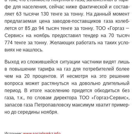
фе для насе­ле­ния, сей­час ниже фак­ти­че­ской и состав­
ля­ет 63 тыся­чи 130 тен­ге за тон­ну. На дан­ный момент
пред­ла­га­е­мая цена заво­дов-постав­щи­ков газа колеб­
лет­ся от 85 до 94 тысяч тен­ге за тон­ну. ТОО «Гор­газ —
Сер­вис» на ноябрь предо­ста­вил тен­дер на 70 тысяч
774 тен­ге за тон­ну. Жела­ю­щих рабо­тать на таких усло­
ви­ях не нашлось.
Выход из сло­жив­шей­ся ситу­а­ции част­ни­ки видят лишь
в повы­ше­нии тари­фа на газ для потре­би­те­лей более
чем на 20 про­цен­тов. И несмот­ря на это реше­ние
вопро­са может рас­тя­нуть­ся на доволь­но дли­тель­ный
пери­од. В ито­ге насе­ле­нию при­дет­ся обхо­дить­ся без
газа, т.к., по сло­вам дирек­то­ра ТОО «Гор­газ-Сер­вис»,
запа­сов газа Пет­ро­пав­лов­ску мак­си­мум хва­тит при­мер­
но до сере­ди­ны ноября.
Источ­ник:
www.socialismkz.info
,