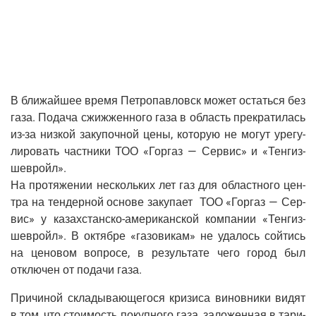
В бли­жай­шее вре­мя Пет­ро­пав­ловск может остать­ся без
газа. Пода­ча сжи­жжен­но­го газа в область пре­кра­ти­лась
из-за низ­кой заку­поч­ной цены, кото­рую не могут уре­гу­
ли­ро­вать част­ни­ки ТОО «Гор­газ — Сер­вис» и «Тен­гиз­
шев­ройл».
На про­тя­же­нии несколь­ких лет газ для област­но­го цен­
тра на тен­дер­ной осно­ве заку­па­ет ТОО «Гор­газ — Сер­
вис» у казах­стан­ско-аме­ри­кан­ской ком­па­нии «Тен­гиз­
шев­ройл». В октяб­ре «газо­ви­кам» не уда­лось сой­тись
на цено­вом вопро­се, в резуль­та­те чего город был
отклю­чен от пода­чи газа.
При­чи­ной скла­ды­ва­ю­ще­го­ся кри­зи­са винов­ни­ки видят
в том, что сто­и­мость покуп­но­го газа, зало­жен­ная в тари­