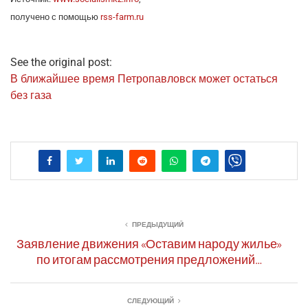
полу­че­но с помо­щью
rss-farm.ru
See the original post:
В бли­жай­шее вре­мя Пет­ро­пав­ловск может остать­ся
без газа
ПРЕДЫДУЩИЙ
Заявление движения «Оставим народу жилье»
по итогам рассмотрения предложений…
СЛЕДУЮЩИЙ