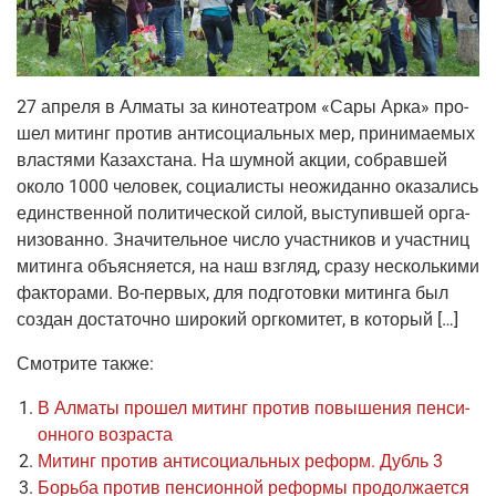
27 апре­ля в Алма­ты за кино­те­ат­ром «Сары Арка» про­
шел митинг про­тив анти­со­ци­аль­ных мер, при­ни­ма­е­мых
вла­стя­ми Казах­ста­на. На шум­ной акции, собрав­шей
око­ло 1000 чело­век, соци­а­ли­сты неожи­дан­но ока­за­лись
един­ствен­ной поли­ти­че­ской силой, высту­пив­шей орга­
ни­зо­ван­но. Зна­чи­тель­ное чис­ло участ­ни­ков и участ­ниц
митин­га объ­яс­ня­ет­ся, на наш взгляд, сра­зу несколь­ки­ми
фак­то­ра­ми. Во-пер­вых, для под­го­тов­ки митин­га был
создан доста­точ­но широ­кий орг­ко­ми­тет, в который […]
Смот­ри­те также:
В Алма­ты про­шел митинг про­тив повы­ше­ния пен­си­
он­но­го возраста
Митинг про­тив анти­со­ци­аль­ных реформ. Дубль 3
Борь­ба про­тив пен­си­он­ной рефор­мы продолжается