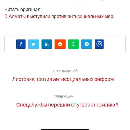
Читать ори­ги­нал:
В Алма­ты высту­пи­ли про­тив анти­со­ци­аль­ных мер
ПРЕДЫДУЩИЙ
Листовка против антисоциальных реформ
СЛЕДУЮЩИЙ
Спецслужбы перешли от угроз к насилию?!