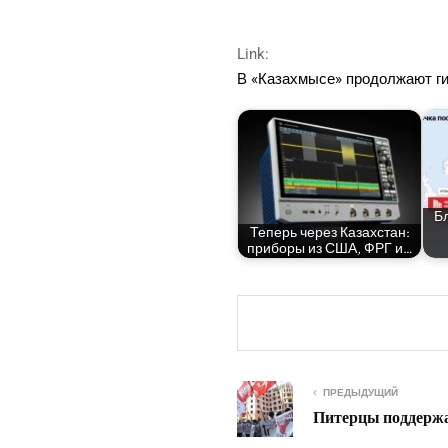
Link:
В «Каза­хмы­се» про­дол­жа­ют г
Бл
Теперь через Казах­стан:
при­бо­ры из США, ФРГ и…
ПРЕДЫДУЩИЙ
Питерцы поддержа