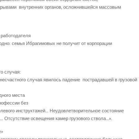
­ры­ва­ми
внут­рен­них орга­нов, ослож­нив­шей­ся массовым
рабо­то­да­те­ля
о одно: семья Ибра­ги­мо­вых не полу­чит от корпорации
­го случая:
 несчаст­но­го слу­чая яви­лось паде­ние
постра­дав­шей в гру­зо­вой
одно­го места
ро­фес­сии без
 целе­во­го инструк­та­жей… Неудо­вле­тво­ри­тель­ное состояние
ла… Отсут­ствие осве­ще­ния камер гру­зо­во­го ствола…».
е»