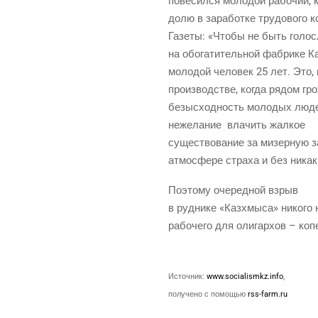
пове­сил­ся моло­дой рабо­чий, 
долю в зара­бот­ке тру­до­во­го
Газе­ты: «Что­бы не быть голо­с
на обо­га­ти­тель­ной фаб­ри­ке
моло­дой чело­век 25 лет. Это, н
про­из­вод­стве, когда рядом гро­
безыс­ход­ность моло­дых люд
неже­ла­ние
вла­чить жалкое
суще­ство­ва­ние за мизер­ную за
атмо­сфе­ре стра­ха и без ника­
Поэто­му оче­ред­ной взрыв
в руд­ни­ке «Казх­мы­са» нико­г
рабо­че­го для оли­гар­хов – коп
Источ­ник:
www.socialismkz.info
,
полу­че­но с помо­щью
rss-farm.ru