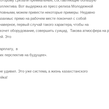
кото­ро­му сре­за­ли пре­ми­аль­ные, состав­ля­ю­щие большую
 кол­лек­ти­ва. Вот выдерж­ка из пресс-рели­за Молодежной
лов­ны­ми, можем при­ве­сти неко­то­рые при­ме­ры. Недавно
 Каза­хмыс пря­мо на рабо­чем месте покон­чил с собой
авер­ное, пер­вый слу­чай тако­го харак­те­ра, что­бы на
хо­чет обо­ру­до­ва­ние, совер­шить суи­цид.
Тако­ва атмо­сфе­ра на 
ей. Это
р­пла­ту,
в
ких пер­спек­тив на будущее».
о не уди­вил. Это уже систе­ма, а жизнь казахстанского
ейка!