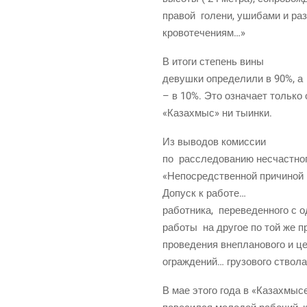
пра­вой
голе­ни, уши­ба­ми и раз
кровотечениям…»
В ито­ги сте­пень вины
девуш­ки опре­де­ли­ли в 90%, а
– в 10%. Это озна­ча­ет толь­к
«Каза­хмыс» ни тыинки.
Из выво­дов комиссии
по
рас­сле­до­ва­нию несчаст­но
«Непо­сред­ствен­ной при­чи­ной
Допуск к работе…
работ­ни­ка,
пере­ве­ден­но­го с 
рабо­ты
на дру­гое по той же п
про­ве­де­ния вне­пла­но­во­го и
ограж­де­ний… гру­зо­во­го ство­
В мае это­го года в «Каза­хмы­с