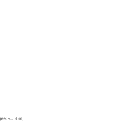
­щее: «… Вид