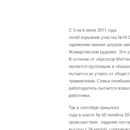
С 5 на 6 июня 2011 года
погиб взрыв­ник участ­ка №10
заря­же­нии ниж­них шпу­ров зав
Жомар­тов­ском руд­ни­ке. Это 
В отли­чие от «Арсе­лор Мит­тал
явля­ет­ся груп­по­вым, в «Каза
пыта­ет­ся их ута­ить от обще­с
трав­ма­тиз­ма. Семьи погиб­ших
рабо­то­да­тель пыта­ет­ся взва­
работника.
Так в сен­тяб­ре прошлого
года в шах­те № 65 погиб­ла 20-
про­ис­ше­ствия:
паде­ние постр
высо­ты ( 24 мет­ра), сопро­вож­