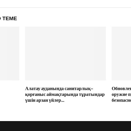
 ТЕМЕ
Алатау ауданында санитарлық–
Обновлен
қорғаныс аймақтарында тұратындар
оружие п
үшін арзан үйлер…
безопасн