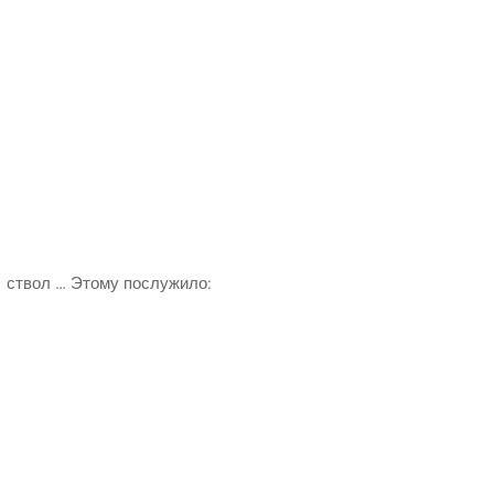
ствол … Это­му послу­жи­ло: