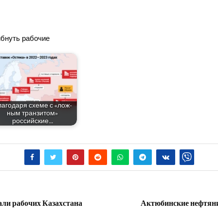
иб­нуть рабочие
а­го­да­ря схе­ме с «лож­
ным тран­зи­том»
российские…
ли рабочих Казахстана
Актюбинские нефтян