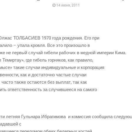
14 июня, 2011
 Олжас ТОЛБАСИЕВ 1970 года рож­де­ния. Его при
а­ли­ло – упа­ла кров­ля. Все это про­изо­шло в
уже не пер­вый слу­чай гибе­ли рабо­чих в мед­ной импе­рии Кима.
 Темир­тау», где гибель гор­ня­ков, как правило,
­хмы­се» такие слу­чаи инди­ви­ду­аль­ные и корпорация
твен­но­сти, как и доста­точ­но частые случаи
 часто так­же оста­ют­ся без выплат, так как
лить ответ­ствен­ность за слу­чив­ше­е­ся на самого
ти лет­няя Гуль­на­ра Ибра­ги­мо­ва
и комис­сия сооб­щи­ла сле­ду­ю
а­дав­шей с
дав­ше­е­ся пере­ло­мом обе­их бедер­ных костей,