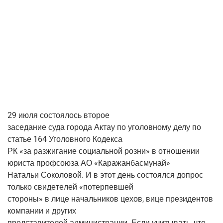
29 июля состо­я­лось второе
засе­да­ние суда горо­да Актау по уго­лов­но­му делу по
ста­тье 164 Уго­лов­но­го Кодекса
РК «за раз­жи­га­ние соци­аль­ной роз­ни» в отно­ше­нии
юри­ста проф­со­ю­за АО «Кара­жан­бас­му­най»
Ната­льи Соко­ло­вой. И в этот день состо­ял­ся допрос
толь­ко сви­де­те­лей «потер­пев­шей
сто­ро­ны» в лице началь­ни­ков цехов, вице пре­зи­ден­тов
ком­па­нии и других
пред­ста­ви­те­лей адми­ни­стра­ции. Если учи­ты­вать, что