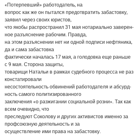
«Потер­пев­ший» рабо­то­да­тель, на
вопрос как же он пытал­ся предот­вра­тить заба­стов­ку,
заявил через сво­их юристов,
что яко­бы рас­про­стра­нил 31 мая нота­ри­аль­но заве­рен­
ное разъ­яс­не­ние рабо­чим. Правда,
на этом разъ­яс­не­нии нет ни одной под­пи­си неф­тя­ни­ка,
да и сама забастовка
фак­ти­че­ски нача­лась 17 мая, а голо­дов­ка еще рань­ше
с 9 мая. Сто­ро­на защиты,
това­ри­щи Ната­льи в рам­ках судеб­но­го про­цес­са не раз
констатировали
несо­сто­я­тель­ность обви­не­ний рабо­то­да­те­ля и абсурд­
ность само­го политизированного
заклю­че­ния «о раз­жи­га­нии соци­аль­ной роз­ни». Так как
всем оче­вид­но, что
пре­сле­ду­ют Соко­ло­ву и дру­гих акти­ви­стов имен­но за
проф­со­юз­ную дея­тель­ность и за
осу­ществ­ле­ние ими пра­ва на забастовку.