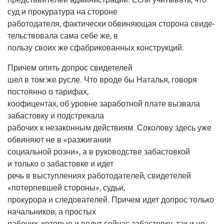
суд и про­ку­ра­ту­ра на стороне
рабо­то­да­те­ля, фак­ти­че­ски обви­ня­ю­щая сто­ро­на сви­де­
тель­ство­ва­ла сама себе же, в
поль­зу сво­их же сфаб­ри­ко­ван­ных конструкций.
При­чем опять допрос свидетелей
шел в том же рус­ле. Что вро­де бы Ната­лья, гово­ря
посто­ян­но о тарифах,
коофи­цен­тах, об уровне зара­бот­ной пла­те вызва­ла
заба­стов­ку и подстрекала
рабо­чих к неза­кон­ным дей­стви­ям. Соко­ло­ву здесь уже
обви­ня­ют не в «раз­жи­га­нии
соци­аль­ной роз­ни», а в руко­вод­стве заба­стов­кой
и толь­ко о заба­стов­ке и идет
речь в выступ­ле­ни­ях рабо­то­да­те­лей, сви­де­те­лей
«потер­пев­шей сто­ро­ны», судьи,
про­ку­ро­ра и сле­до­ва­те­лей. При­чем идет допрос толь­ко
началь­ни­ков, а простых
рабо­чих, кото­рые и ведут сей­час заба­стов­ку, так и не