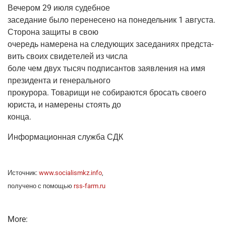
Вече­ром 29 июля судебное
засе­да­ние было пере­не­се­но на поне­дель­ник 1 авгу­ста.
Сто­ро­на защи­ты в свою
оче­редь наме­ре­на на сле­ду­ю­щих засе­да­ни­ях пред­ста­
вить сво­их сви­де­те­лей из числа
боле чем двух тысяч под­пи­сан­тов заяв­ле­ния на имя
пре­зи­ден­та и генерального
про­ку­ро­ра. Това­ри­щи не соби­ра­ют­ся бро­сать сво­е­го
юри­ста, и наме­ре­ны сто­ять до
конца.
Инфор­ма­ци­он­ная служ­ба СДК
Источ­ник:
www.socialismkz.info
,
полу­че­но с помо­щью
rss-farm.ru
More: