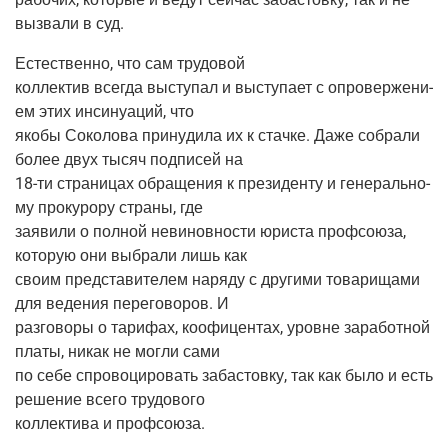
вызва­ли в суд.
Есте­ствен­но, что сам трудовой
кол­лек­тив все­гда высту­пал и высту­па­ет с опро­вер­же­ни­
ем этих инси­ну­а­ций, что
яко­бы Соко­ло­ва при­ну­ди­ла их к стач­ке. Даже собра­ли
более двух тысяч под­пи­сей на
18-ти стра­ни­цах обра­ще­ния к пре­зи­ден­ту и гене­раль­но­
му про­ку­ро­ру стра­ны, где
заяви­ли о пол­ной неви­нов­но­сти юри­ста проф­со­ю­за,
кото­рую они выбра­ли лишь как
сво­им пред­ста­ви­те­лем наря­ду с дру­ги­ми това­ри­ща­ми
для веде­ния пере­го­во­ров. И
раз­го­во­ры о тари­фах, коофи­цен­тах, уровне зара­бот­ной
пла­ты, никак не мог­ли сами
по себе спро­во­ци­ро­вать заба­стов­ку, так как было и есть
реше­ние все­го трудового
кол­лек­ти­ва и профсоюза.