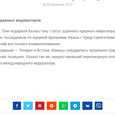
28 февраля, 2013
б ядер­ных модераторов
Они пода­ри­ли Казах­ста­ну ста­тус удач­но­го ядер­но­го миро­твор­ц
» посред­ни­ков по ядер­ной про­грам­ме Ира­на с пред­ста­ви­те­ля­ми
­умф восточ­но­го взаимопонимания.
­рав­шие — Теге­ран и Аста­на. Иран­цы умуд­ри­лись про­де­мон­стри­
о­их пози­ци­ях. Казах­стан же, предо­ста­вив­ший пере­го­вор­ную пл
го меж­ду­на­род­но­го модератора.