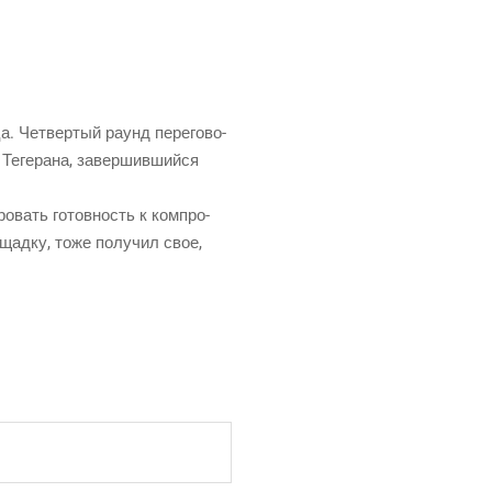
а. Чет­вер­тый раунд пере­го­во­
 Теге­ра­на, завер­шив­ший­ся
ро­вать готов­ность к ком­про­
о­щад­ку, тоже полу­чил свое,