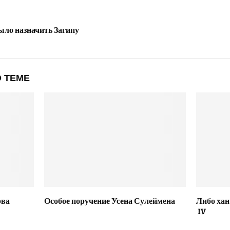
ло назначить Загипу
 ТЕМЕ
рва
Особое поручение Усена Сулеймена
Либо хан
IV