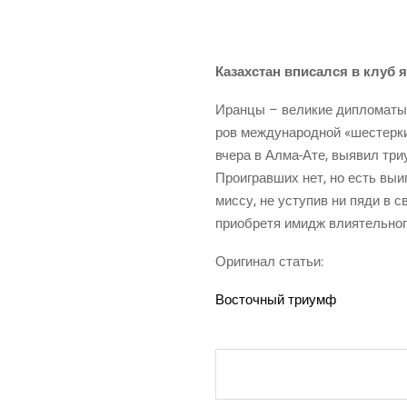
Казах­стан впи­сал­ся в клу
Иран­цы – вели­кие дипло­ма­ты. 
ров меж­ду­на­род­ной «шестер­ки
вче­ра в Алма-Ате, выявил три
Про­иг­рав­ших нет, но есть выиг
мис­су, не усту­пив ни пяди в св
при­об­ре­тя имидж вли­я­тель­но­
Ори­ги­нал статьи:
Восточ­ный триумф