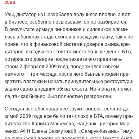
зо­ва
.
Увы, дик­та­тор из Назар­ба­е­ва полу­чил­ся вполне, а вот
в биз­не­се, осо­бен­но несы­рье­вом, он не раз­би­ра­ет­ся.
В резуль­та­те арма­да чинов­ни­ков и сило­ви­ков вло­ми­
лась в банк как ста­до сло­нов в посуд­ную лав­ку, так и не
поняв, что в финан­со­вой систе­ме дове­рие рын­ка, кре­
ди­то­ров, вклад­чи­ков сто­ит намно­го боль­ше денег. БТА,
поте­ряв это дове­рие после захва­та его пра­ви­тель­
ством 2 фев­ра­ля 2009 года, про­дер­жал­ся совсем
немно­го — три меся­ца, после чего был вынуж­ден пре­
кра­тить пла­те­жи и начать при­ну­ди­тель­ную реструк­ту­ри­
за­цию сво­их внеш­них обя­за­тельств. Но и она не помог­
ла, так как биз­нес был пол­но­стью разгромлен.
Сего­дня все обос­но­ван­нее зву­чит вопрос: если тогда,
зимой 2009 года все было так пло­хо в БТА, поче­му пра­
ви­тель­ство Кари­ма Маси­мо­ва, Нац­банк Гри­го­рия Мар­
чен­ко, АФН Еле­ны Бахму­то­вой, «
Самрук-Казы­на
» Тиму­
ра Кули­ба­е­ва про­сто не подо­жда­ли, когда Мух­тар Абля­