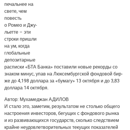
печаль­нее на
све­те, чем
повесть
о Ромео и Джу­
льет­те – эти
стро­ки при­шли
на ум, когда
гло­баль­ные
депо­зи­тар­ные
рас­пис­ки «БТА Бан­ка» поста­ви­ли новые рекор­ды со
зна­ком минус, упав на Люк­сем­бург­ской фон­до­вой бир­
же до 4,198 дол­ла­ра за «бума­гу» 13 октяб­ря и до 3,83
дол­ла­ра 14 октября.
Автор:
Муха­меджан АДИЛОВ
И ста­ло это, заме­тим, резуль­та­том не столь­ко обще­го
настро­е­ния инве­сто­ров, бегу­щих с фон­до­во­го рын­ка
и из раз­ви­ва­ю­щих­ся госу­дарств, сколь­ко след­стви­ем
крайне неудо­вле­тво­ри­тель­ных теку­щих пока­за­те­лей