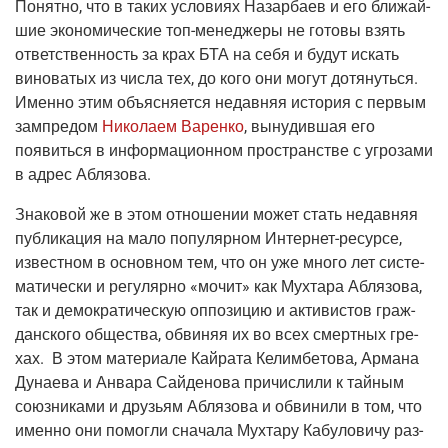
Понят­но, что в таких усло­ви­ях Назар­ба­ев и его бли­жай­
шие эко­но­ми­че­ские
топ-мене­дже­ры
не гото­вы взять
ответ­ствен­ность за крах БТА на себя и будут искать
вино­ва­тых из чис­ла тех, до кого они могут дотя­нуть­ся.
Имен­но этим объ­яс­ня­ет­ся недав­няя исто­рия с пер­вым
зам­пре­дом
Нико­ла­ем Варен­ко
, выну­див­шая его
появить­ся в инфор­ма­ци­он­ном про­стран­стве с угро­за­ми
в адрес Аблязова.
Зна­ко­вой же в этом отно­ше­нии может стать недав­няя
пуб­ли­ка­ция на мало попу­ляр­ном
Интер­нет-ресур­се
,
извест­ном в основ­ном тем, что он уже мно­го лет систе­
ма­ти­че­ски и регу­ляр­но «мочит» как Мух­та­ра Абля­зо­ва,
так и демо­кра­ти­че­скую оппо­зи­цию и акти­ви­стов граж­
дан­ско­го обще­ства, обви­няя их во всех смерт­ных гре­
хах. В этом мате­ри­а­ле Кай­ра­та Келим­бе­то­ва, Арма­на
Дуна­е­ва и Анва­ра Сай­де­но­ва при­чис­ли­ли к тай­ным
союз­ни­ка­ми и дру­зьям Абля­зо­ва и обви­ни­ли в том, что
имен­но они помог­ли сна­ча­ла Мух­та­ру Кабу­ло­ви­чу раз­