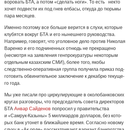
во­ро­вать БТА, а потом «сде­лать ноги». То есть некто
хочет под­ве­сти их под гнев елба­сы, отку­да до тюрь­мы
пара месяцев.
Имен­но поэто­му все боль­ше верит­ся в слу­хи, кото­рые
клу­бят­ся вокруг БТА и его нынеш­не­го руко­вод­ства.
Напри­мер, гово­рят, что уго­лов­ное дело про­тив Нико­лая
Варен­ко и его под­чи­нен­ных отнюдь не пре­кра­ще­но
(несмот­ря
на заяв­ле­ния ген­про­ку­ра­ту­ры неко­то­рым
отдель­ным казах­ским СМИ), более того, яко­бы
след­ствен­но-опе­ра­тив­ная
груп­па полу­чи­ла при­каз под­
го­то­вить обви­ни­тель­ное заклю­че­ние к декаб­рю теку­ще­
го года.
Мы уже писа­ли про цир­ку­ли­ру­ю­щие в око­ло­бан­ков­ских
кру­гах раз­го­во­ры, что пред­се­да­тель сове­та дирек­то­ров
БТА
Анвар Сай­де­нов
попро­сил у пра­ви­тель­ства
и «
Самрук-Казы­ны
» 5 мил­ли­ар­дов дол­ла­ров, без кото­
рых банк уто­нет в бли­жай­шее вре­мя. Соглас­но ново­му
слу­ху в «Ак орде» рас­смат­ри­ва­ют вари­ант банк­рот­ства