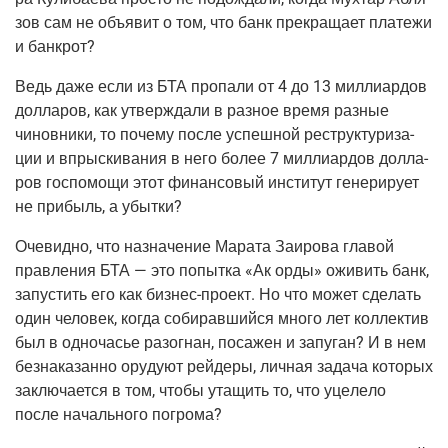
зов сам не объ­явит о том, что банк пре­кра­ща­ет пла­те­жи
и банкрот?
Ведь даже если из БТА про­па­ли от 4 до 13 мил­ли­ар­дов
дол­ла­ров, как утвер­жда­ли в раз­ное вре­мя раз­ные
чинов­ни­ки, то поче­му после успеш­ной реструк­ту­ри­за­
ции и впрыс­ки­ва­ния в него более 7 мил­ли­ар­дов дол­ла­
ров гос­по­мо­щи этот финан­со­вый инсти­тут гене­ри­ру­ет
не при­быль, а убытки?
Оче­вид­но, что назна­че­ние Мара­та Заи­ро­ва гла­вой
прав­ле­ния БТА — это попыт­ка «Ак орды» ожи­вить банк,
запу­стить его как
биз­нес-про­ект
. Но что может сде­лать
один чело­век, когда соби­рав­ший­ся мно­го лет кол­лек­тив
был в одно­ча­сье разо­гнан, поса­жен и запу­ган? И в нем
без­на­ка­зан­но ору­ду­ют рей­де­ры, лич­ная зада­ча кото­рых
заклю­ча­ет­ся в том, что­бы ута­щить то, что уце­ле­ло
после началь­но­го погрома?