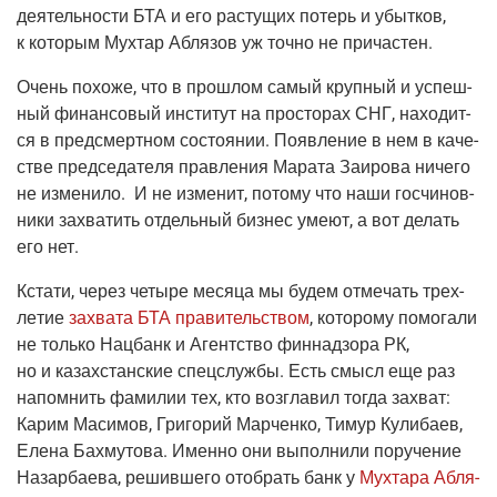
дея­тель­но­сти БТА и его рас­ту­щих потерь и убыт­ков,
к кото­рым Мух­тар Абля­зов уж точ­но не причастен.
Очень похо­же, что в про­шлом самый круп­ный и успеш­
ный финан­со­вый инсти­тут на про­сто­рах СНГ, нахо­дит­
ся в пред­смерт­ном состо­я­нии. Появ­ле­ние в нем в каче­
стве пред­се­да­те­ля прав­ле­ния Мара­та Заи­ро­ва ниче­го
не изме­ни­ло. И не изме­нит, пото­му что наши госчи­нов­
ни­ки захва­тить отдель­ный биз­нес уме­ют, а вот делать
его нет.
Кста­ти, через четы­ре меся­ца мы будем отме­чать трех­
ле­тие
захва­та БТА пра­ви­тель­ством
, кото­ро­му помо­га­ли
не толь­ко Нац­банк и Агент­ство фин­над­зо­ра РК,
но и казах­стан­ские спец­служ­бы. Есть смысл еще раз
напом­нить фами­лии тех, кто воз­гла­вил тогда захват:
Карим Маси­мов, Гри­го­рий Мар­чен­ко, Тимур Кули­ба­ев,
Еле­на Бахму­то­ва. Имен­но они выпол­ни­ли пору­че­ние
Назар­ба­е­ва, решив­ше­го отобрать банк у
Мух­та­ра Абля­