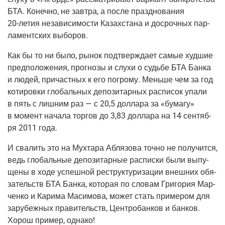
БТА. Конеч­но, не зав­тра, а после празд­но­ва­ния
20-летия
неза­ви­си­мо­сти Казах­ста­на и досроч­ных пар­
ла­мент­ских выборов.
Как бы то ни было, рынок под­твер­жда­ет самые худ­шие
пред­по­ло­же­ния, про­гно­зы и слу­хи о судь­бе БТА Бан­ка
и людей, при­част­ных к его погро­му. Мень­ше чем за год
коти­ров­ки гло­баль­ных депо­зи­тар­ных рас­пи­сок упа­ли
в пять с лиш­ним раз — с 20,5 дол­ла­ра за «бума­гу»
в момент нача­ла тор­гов до 3,83 дол­ла­ра на 14 сен­тяб­
ря 2011 года.
И сва­лить это на Мух­та­ра Абля­зо­ва точ­но не полу­чит­ся,
ведь гло­баль­ные депо­зи­тар­ные рас­пис­ки были выпу­
ще­ны в ходе успеш­ной реструк­ту­ри­за­ции внеш­них обя­
за­тельств БТА Бан­ка, кото­рая по сло­вам Гри­го­рия Мар­
чен­ко и Кари­ма Маси­мо­ва, может стать при­ме­ром для
зару­беж­ных пра­ви­тельств, Цен­тро­бан­ков и бан­ков.
Хорош при­мер, однако!