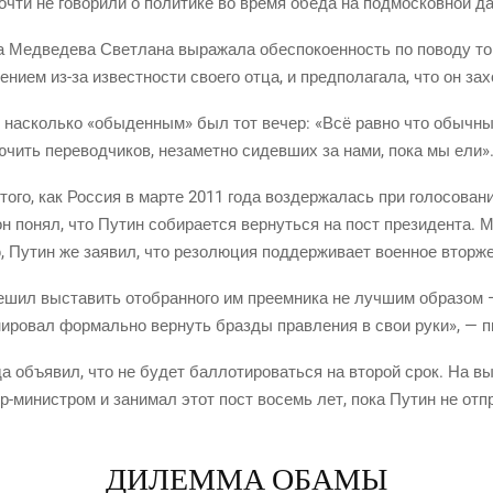
очти не гово­ри­ли о поли­ти­ке во вре­мя обе­да на под­мос­ков­ной д
а Мед­ве­де­ва Свет­ла­на выра­жа­ла обес­по­ко­ен­ность по пово­ду то
ни­ем из-за извест­но­сти сво­е­го отца, и пред­по­ла­га­ла, что он за
, насколь­ко «обы­ден­ным» был тот вечер: «Всё рав­но что обыч­ны
лю­чить пере­вод­чи­ков, неза­мет­но сидев­ших за нами, пока мы ели»
того, как Рос­сия в мар­те 2011 года воз­дер­жа­лась при голо­со­ва­
 понял, что Путин соби­ра­ет­ся вер­нуть­ся на пост пре­зи­ден­та. Ме
, Путин же заявил, что резо­лю­ция под­дер­жи­ва­ет воен­ное втор­ж
ешил выста­вить ото­бран­но­го им пре­ем­ни­ка не луч­шим обра­зо
ни­ро­вал фор­маль­но вер­нуть браз­ды прав­ле­ния в свои руки», —
да объ­явил, что не будет бал­ло­ти­ро­вать­ся на вто­рой срок. На 
р-мини­стром и зани­мал этот пост восемь лет, пока Путин не отпра
ДИЛЕММА ОБАМЫ