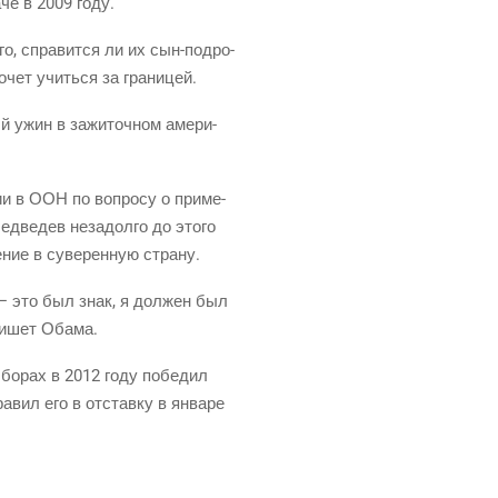
аче в 2009 году.
го, спра­вит­ся ли их сын-под­ро­
хо­чет учить­ся за границей.
й ужин в зажи­точ­ном аме­ри­
.
нии в ООН по вопро­су о при­ме­
д­ве­дев неза­дол­го до это­го
е­ние в суве­рен­ную страну.
м — это был знак, я дол­жен был
 пишет Обама.
выбо­рах в 2012 году побе­дил
­вил его в отстав­ку в янва­ре