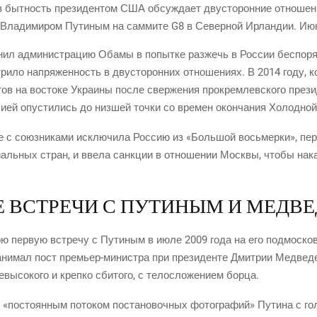
быт­ность пре­зи­ден­том США обсуж­да­ет дву­сто­рон­ние отно­ше­н
Вла­ди­ми­ром Пути­ным на сам­ми­те G8 в Север­ной Ирлан­дии. Ию
ил адми­ни­стра­цию Оба­мы в попыт­ке раз­жечь в Рос­сии бес­по­ряд
ри­ло напря­жен­ность в дву­сто­рон­них отно­ше­ни­ях. В 2014 году, 
в на восто­ке Укра­и­ны после свер­же­ния про­крем­лев­ско­го пре­зи­д
­ей опу­сти­лись до низ­шей точ­ки со вре­мен окон­ча­ния Холод­но
 с союз­ни­ка­ми исклю­чи­ла Рос­сию из «Боль­шой вось­мер­ки», пере
аль­ных стран, и вве­ла санк­ции в отно­ше­нии Моск­вы, что­бы нака
Е ВСТРЕЧИ С ПУТИНЫМ И МЕДВ
вою первую встре­чу с Пути­ным в июле 2009 года на его под­мос­ков­
зани­мал пост пре­мьер-мини­стра при пре­зи­ден­те Дмит­рии Мед­ве­д
невы­со­ко­го и креп­ко сби­то­го, с тело­сло­же­ни­ем борца.
д «посто­ян­ным пото­ком поста­но­воч­ных фото­гра­фий» Пути­на с 