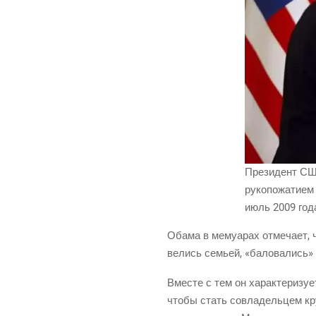
Пре­зи­дент СШ
руко­по­жа­ти­е
июль 2009 год
Оба­ма в мему­а­рах отме­ча­ет, 
ве­лись семьей, «бало­ва­лись» 
Вме­сте с тем он харак­те­ри­зу­е
что­бы стать совла­дель­цем круп