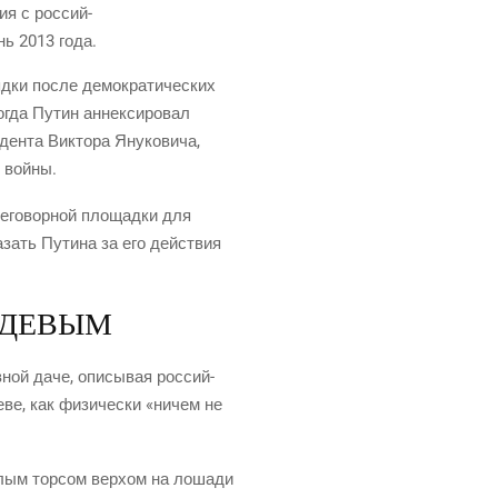
ия с рос­сий­
нь 2013 года.
­ки после демо­кра­ти­че­ских
когда Путин аннек­си­ро­вал
ен­та Вик­то­ра Яну­ко­ви­ча,
й войны.
­го­вор­ной пло­щад­ки для
­зать Пути­на за его дей­ствия
ЕДЕВЫМ
ной даче, опи­сы­вая рос­сий­
е­ве, как физи­че­ски «ничем не
голым тор­сом вер­хом на лоша­ди