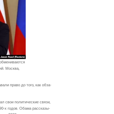
бме­ни­ва­ют­ся
ний. Москва,
­ва­ли пра­во до того, как обза­
вал свои поли­ти­че­ские свя­зи,
990‑х годов. Оба­ма рас­ска­зы­