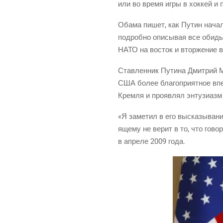
или во вре­мя игры в хок­кей и 
Оба­ма пишет, как Путин начал «
подроб­но опи­сы­вая все оби­ды
НАТО на восток и втор­же­ние в
Став­лен­ник Пути­на Дмит­рий Ме
США более бла­го­при­ят­ное впе
Крем­ля и про­яв­лял энту­зи­азм
«Я заме­тил в его выска­зы­ва­н
я­ще­му не верит в то, что гово
в апре­ле 2009 года.