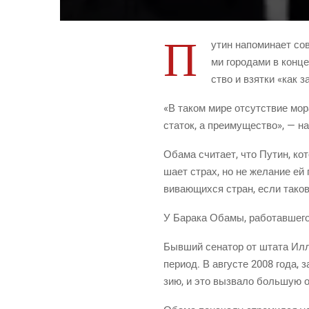
П
утин напо­ми­на­ет сов
ми горо­да­ми в кон­ц
ство и взят­ки «как з
«В таком мире отсут­ствие мора
ста­ток, а пре­иму­ще­ство», — 
Оба­ма счи­та­ет, что Путин, кот
ша­ет страх, но не жела­ние ей 
ви­ва­ю­щих­ся стран, если тако
У Бара­ка Оба­мы, рабо­тав­ше­
Быв­ший сена­тор от шта­та Илли
пери­од. В авгу­сте 2008 года, 
зию, и это вызва­ло боль­шую об