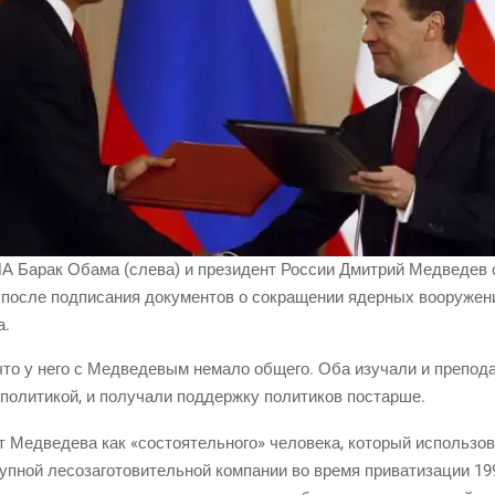
А Барак Оба­ма (сле­ва) и пре­зи­дент Рос­сии Дмит­рий Мед­ве­дев о
м после под­пи­са­ния доку­мен­тов о сокра­ще­нии ядер­ных воору­же­
а.
что у него с Мед­ве­де­вым нема­ло обще­го. Оба изу­ча­ли и пре­по­да
поли­ти­кой, и полу­ча­ли под­держ­ку поли­ти­ков постарше.
т Мед­ве­де­ва как «состо­я­тель­но­го» чело­ве­ка, кото­рый исполь­зо­
­ной лесо­за­го­то­ви­тель­ной ком­па­нии во вре­мя при­ва­ти­за­ции 1