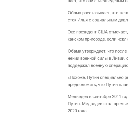
ва­ет, что они с Мед­ве­де­вым п
Оба­ма рас­ска­зы­ва­ет, что жен
сток Илья с соци­аль­ным дав­ле­
Экс-пре­зи­дент США отме­ча­ет
кан­ском при­го­ро­де, если иск
Оба­ма утвер­жда­ет, что после 
не­нии воен­ной силы в Ливии, он
под­дер­жал воен­ную опе­ра­цию
«Похо­же, Путин спе­ци­аль­но р
пред­по­ло­жить, что Путин пла­
Мед­ве­дев в сен­тяб­ре 2011 го
Путин. Мед­ве­дев стал пре­мье
2020 года.