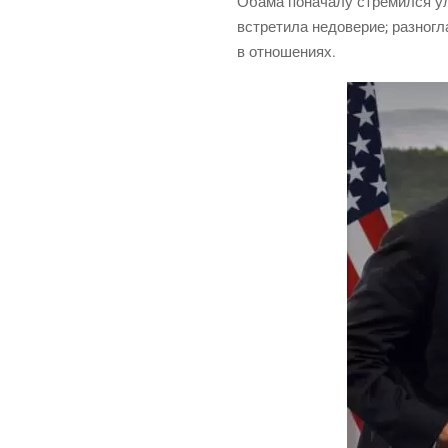
Оба­ма пона­ча­лу стре­мил­ся ул
встре­ти­ла недо­ве­рие; раз­но­г
в отношениях.