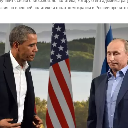
уч­шить свя­зи с Моск­вой, но поли­ти­ка, кото­рую его адми­ни­стра­ци
ла­сия по внеш­ней поли­ти­ке и откат демо­кра­тии в Рос­сии пре­пят­ст