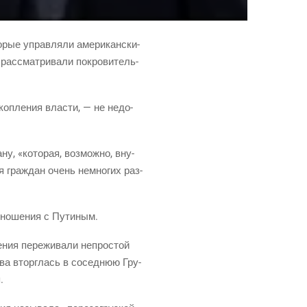
­рые управ­ля­ли аме­ри­кан­ски­
ас­смат­ри­ва­ли покро­ви­тель­
оп­ле­ния вла­сти, — не недо­
ну, «кото­рая, воз­мож­но, вну­
я граж­дан очень немно­гих раз­
тно­ше­ния с Путиным.
­ния пере­жи­ва­ли непро­стой
ква вторг­лась в сосед­нюю Гру­
.