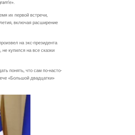
gram’е».
­мя их пер­вой встре­чи,
е­тия, вклю­чая рас­ши­ре­ние
ро­из­вел на экс-пре­зи­ден­та
, не купил­ся на все сказ­ки
л дать понять, что сам по-насто­
ре­че «Боль­шой два­дцат­ки»