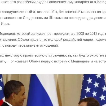
пишет, что рос­сий­ский лидер напо­ми­на­ет ему «под­рост­ка в Insta
вооду­шев­лен­ный и, каза­лось бы, бес­ко­неч­ный моно­лог» во вре
, нане­сен­ные Соеди­нен­ны­ми Шта­та­ми за послед­ние два деся­ти­л
 Ирак.
д­ве­дев, кото­рый зани­мал пост пре­зи­ден­та с 2008 по 2012 год, п
­чат­ле­ние: Оба­ма пишет, что моло­дой рос­сий­ский лидер, похо­же
 по пово­ду пере­за­груз­ки отношений.
и­ях неко­то­рую иро­ни­че­скую отстра­нен­ность, как буд­то он хоте
­рит», — опи­сы­ва­ет Оба­ма первую встре­чу с Мед­ве­де­вым на вст