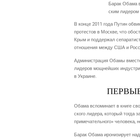
Барак Оба­ма в 
ским лиде­ром 
В кон­це 2011 года Путин обви­н
про­те­стов в Москве, что обост­
Крым и под­дер­жал сепа­ра­ти­сто
отно­ше­ния меж­ду США и Рос­си
Адми­ни­стра­ция Оба­мы вме­сте
лиде­ров мощ­ней­ших инду­стри­
в Украине.
ПЕРВЫ
Оба­ма вспо­ми­на­ет в кни­ге с
ско­го лиде­ра, кото­рый тогда 
при­ме­ча­тель­но­го» чело­ве­ка, 
Барак Оба­ма иро­ни­зи­ру­ет на