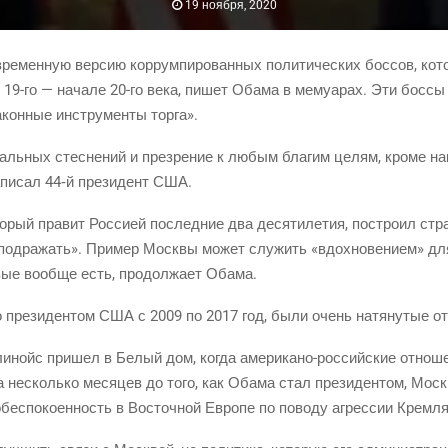
19 ноября, 2020
ре­мен­ную вер­сию кор­рум­пи­ро­ван­ных поли­ти­че­ских бос­сов, кото
е 19-го — нача­ле 20-го века, пишет Оба­ма в мему­а­рах. Эти бос­сы р
акон­ные инстру­мен­ты торга».
ль­ных стес­не­ний и пре­зре­ние к любым бла­гим целям, кро­ме нак
напи­сал 44‑й пре­зи­дент США.
о­рый пра­вит Рос­си­ей послед­ние два деся­ти­ле­тия, постро­ил стра­
под­ра­жать». При­мер Моск­вы может слу­жить «вдох­но­ве­ни­ем» дл
­вые вооб­ще есть, про­дол­жа­ет Обама.
го пре­зи­ден­том США с 2009 по 2017 год, были очень натя­ну­тые о
­нойс при­шел в Белый дом, когда аме­ри­ка­но-рос­сий­ские отно­ше
за несколь­ко меся­цев до того, как Оба­ма стал пре­зи­ден­том, Мос
ес­по­ко­ен­ность в Восточ­ной Евро­пе по пово­ду агрес­сии Кремля