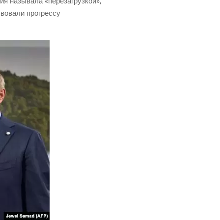
я назы­ва­ла «пере­за­груз­кой»,
во­ва­ли про­грес­су