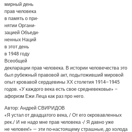
мир­ный день
прав чело­ве­ка
в память о при­
ня­тии Орга­ни­
за­ци­ей Объ­еди­
нен­ных Наций
в этот день
в 1948 году
Все­об­щей
декла­ра­ции прав чело­ве­ка. В исто­рии чело­ве­че­ства это
был рубеж­ный пра­во­вой акт, поды­то­жив­ший миро­вой
опыт кро­ва­вой серд­це­ви­ны ХХ сто­ле­тия 1914–1945
годов. «У каж­до­го века есть свое сред­не­ве­ко­вье» –
афо­ризм Ежи Леца как раз про него.
Автор:
Андрей СВИРИДОВ
«Я устал от два­дца­то­го века, / От его окро­вав­лен­ных
рек./ И не надо мне прав чело­ве­ка -/ Я дав­но уже
не чело­век!» — эти
по-насто­я­ще­му
страш­ные, до холо­да