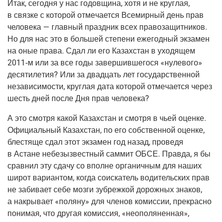
Итак, сего­дня у нас годов­щи­на, хотя и не круг­лая,
в связ­ке с кото­рой отме­ча­ет­ся Все­мир­ный день прав
чело­ве­ка — глав­ный празд­ник всех пра­во­за­щит­ни­ков.
Но для нас это в боль­шей сте­пе­ни еже­год­ный экза­мен
на оные пра­ва. Сдал ли его Казах­стан в ухо­дя­щем
2011‑м
или за все годы завер­шив­ше­го­ся «нуле­во­го»
деся­ти­ле­тия? Или за два­дцать лет госу­дар­ствен­ной
неза­ви­си­мо­сти, круг­лая дата кото­рой отме­ча­ет­ся через
шесть дней после Дня прав человека?
А это смот­ря какой Казах­стан и смот­ря в чьей оцен­ке.
Офи­ци­аль­ный Казах­стан, по его соб­ствен­ной оцен­ке,
бле­стя­ще сдал этот экза­мен год назад, про­ве­дя
в Астане небезыз­вест­ный сам­мит ОБСЕ. Прав­да, я бы
срав­нил эту сда­чу со вполне орга­нич­ным для наших
широт вари­ан­том, когда соис­ка­тель води­тель­ских прав
не заби­ва­ет себе моз­ги зуб­реж­кой дорож­ных зна­ков,
а накры­ва­ет «поля­ну» для чле­нов комис­сии, пре­крас­но
пони­мая, что дру­гая комис­сия, «неопо­ля­нен­ная»,