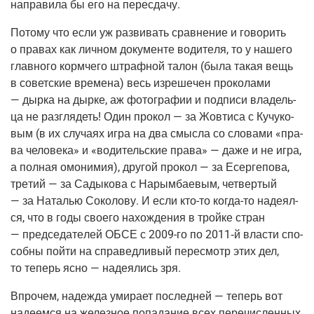
напра­ви­ла бы его на пересдачу.
Пото­му что если уж раз­ви­вать срав­не­ние и гово­рить
о пра­вах как лич­ном доку­мен­те води­те­ля, то у наше­го
глав­но­го корм­че­го штраф­ной талон
(была
такая вещь
в совет­ские вре­ме­на) весь изре­ше­чен про­ко­ла­ми
— дыр­ка на дыр­ке, аж фото­гра­фии и под­пи­си вла­дель­
ца не раз­гля­деть! Один про­кол — за Жовти­са с Кучу­ко­
вым
(в
их слу­ча­ях игра на два смыс­ла со сло­ва­ми «пра­
ва чело­ве­ка» и «води­тель­ские пра­ва» — даже и не игра,
а пол­ная омо­ни­мия), дру­гой про­кол — за Есер­ге­по­ва,
тре­тий — за Сады­ко­ва с Нарым­ба­е­вым, чет­вер­тый
— за Ната­лью Соко­ло­ву. И если
кто-то
когда-то
наде­ял­
ся, что в годы сво­е­го нахож­де­ния в трой­ке стран
— пред­се­да­те­лей ОБСЕ с
2009-го
по
2011‑й
вла­сти спо­
соб­ны пой­ти на спра­вед­ли­вый пере­смотр этих дел,
то теперь ясно — наде­я­лись зря.
Впро­чем, надеж­да уми­ра­ет послед­ней — теперь вот
наде­ем­ся на желез­ное попа­да­ние всех пере­чис­лен­ных