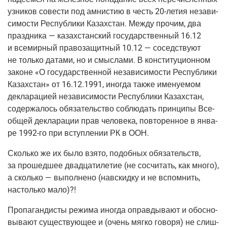
узни­ков сове­сти под амни­стию в честь
20-летия
неза­ви­
си­мо­сти Рес­пуб­ли­ки Казах­стан. Меж­ду про­чим, два
празд­ни­ка — казах­стан­ский госу­дар­ствен­ный 16.12
и все­мир­ный пра­во­за­щит­ный 10.12 — сосед­ству­ют
не толь­ко дата­ми, но и смыс­ла­ми. В кон­сти­ту­ци­он­ном
законе «О госу­дар­ствен­ной неза­ви­си­мо­сти Рес­пуб­ли­ки
Казах­стан» от 16.12.1991, ино­гда так­же име­ну­е­мом
декла­ра­ци­ей неза­ви­си­мо­сти Рес­пуб­ли­ки Казах­стан,
содер­жа­лось обя­за­тель­ство соблю­дать прин­ци­пы Все­
об­щей декла­ра­ции прав чело­ве­ка, повто­рен­ное в янва­
ре
1992-го
при вступ­ле­нии РК в ООН.
Сколь­ко же их было взя­то, подоб­ных обя­за­тельств,
за про­шед­шее два­дца­ти­ле­тие
(не
сосчи­тать, как мно­го),
а сколь­ко — выпол­не­но
(навскид­ку
и не вспом­нить,
настоль­ко мало)?!
Про­па­ган­ди­сты режи­ма ино­гда оправ­ды­ва­ют и обос­но­
вы­ва­ют суще­ству­ю­щее и (очень мяг­ко гово­ря) не слиш­