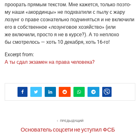
про­орать пря­мым тек­стом. Мне кажет­ся, толь­ко поэто­
му наши «акор­дин­цы» не под­хва­ти­ли с пылу с жару
лозунг о пра­ве созна­тель­но под­чи­нять­ся и не вклю­чи­ли
его в соб­ствен­ное «лозун­го­вое хозяй­ство»
(или
же вклю­чи­ли, про­сто я не в кур­се?). А то непло­хо
бы смот­ре­лось — хоть 10 декаб­ря, хоть
16-го
!
Excerpt from:
А ты сдал экза­мен на пра­ва человека?
ПРЕДЫДУЩИЙ
Основатель соцсети не уступил ФСБ