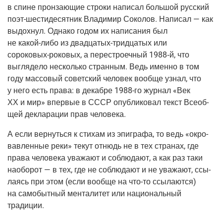
в спине прон­за­ю­щие стро­ки напи­сал боль­шой рус­ский
поэт-шести­де­сят­ник
Вла­ди­мир Соко­лов. Напи­сал — как
выдох­нул. Одна­ко годом их напи­са­ния был
не
какой-либо
из
два­дца­тых-трид­ца­тых
или
соро­ко­вых-роко­вых
, а пере­стро­еч­ный
1988‑й
, что
выгля­де­ло несколь­ко стран­ным. Ведь имен­но в том
году мас­со­вый совет­ский чело­век вооб­ще узнал, что
у него есть пра­ва: в декаб­ре
1988-го
жур­нал «Век
ХХ и мир» впер­вые в СССР опуб­ли­ко­вал текст Все­об­
щей декла­ра­ции прав человека.
А если вер­нуть­ся к сти­хам из эпи­гра­фа, то ведь «окро­
вав­лен­ные реки» текут отнюдь не в тех стра­нах, где
пра­ва чело­ве­ка ува­жа­ют и соблю­да­ют, а как раз таки
наобо­рот — в тех, где не соблю­да­ют и не ува­жа­ют, ссы­
ла­ясь при этом
(если
вооб­ще на
что-то
ссы­ла­ют­ся)
на само­быт­ный мен­та­ли­тет или наци­о­наль­ный
традиции.