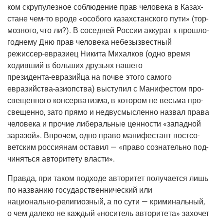
ком скру­пу­лез­ное соблю­де­ние прав чело­ве­ка в Казах­
стане
чем-то
вро­де «осо­бо­го казах­стан­ско­го пути»
(тор­
моз­но­го
, что ли?). В сосед­ней Рос­сии акку­рат к про­шло­
год­не­му Дню прав чело­ве­ка небезыз­вест­ный
режис­сер-евра­зи­ец
Ники­та Михал­ков
(одно
вре­мя
ходив­ший в боль­ших дру­зьях наше­го
пре­зи­ден­та-евразий­ца
на поч­ве это­го само­го
евразий­ства-ази­оп­ства
) высту­пил с Мани­фе­стом про­
све­щен­но­го кон­сер­ва­тиз­ма, в кото­ром не весь­ма про­
све­щен­но, зато пря­мо и недву­смыс­лен­но назвал пра­ва
чело­ве­ка и про­чие либе­раль­ные цен­но­сти «запад­ной
зара­зой». Впро­чем, одно пра­во мани­фе­стант пост­со­
вет­ским рос­си­я­нам оста­вил — «пра­во созна­тель­но под­
чи­нять­ся авто­ри­те­ту власти».
Прав­да, при таком под­хо­де авто­ри­тет полу­ча­ет­ся лишь
по назва­нию госу­дар­ствен­ни­че­ский или
наци­о­наль­но-рели­ги­оз­ный
, а по сути — кри­ми­наль­ный,
о чем дале­ко не каж­дый «носи­тель авто­ри­те­та» захо­чет