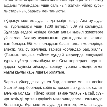
ауда­ны тұрғын­да­ры үшін салы­нып жатқан үйлер құры­
лы­ста­ры­ның бары­сы­мен танысты.
«Қара­су» мөл­тек ауда­нын­да қазір­гі кез­де Ала­тау ауда­
ны тұрғын­да­ры үшін 1200 пәтер­лі 309 үй салы­ну­да.
Бұлар­да өздері кезін­де басып алған қызыл жиек­тер­ге
үй салған Ала­тау ауда­ны­ның тұрғын­да­ры қоны­ста­на­
тын бола­ды. Өйт­кені, олар­дың басып алған жер­лерін­де
электр, газ, су желілері, тари­хи қорған­дар бар, жал­пы
ҚР-ының заңы­на сәй­кес мұн­дай жер­лер­де ешқан­дай
тұрғын үйлер салын­ба­уы тиіс.Осы жер­лер­де­гі тұрғын­
дар­ды қауіп­сіз аймаққа көші­ру тура­лы әкім­дік өткен
жылы қау­лы қабыл­даған болатын.
Бар­лық үйлер­де сан­уз ел бар, әр жеке мен­шік иесіне
6 сотый жер беріледі, кей­ін ол қосым­ша құры­лыс салып
алуы­на бола­ды. Үйлер қазір­гі заман тала­бы­на сай, суы­
ққа төзім­ді, өрт­тен қауіп­сіз мате­ри­ал­дар­мен салы­ну­да.
Бола­шақта бұл мөл­тек аудан­да мек­теп, емха­на сауда