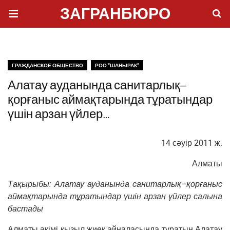
ЗАГРАНБЮРО
ГРАЖДАНСКОЕ ОБЩЕСТВО
РОО “ШАНЫРАК”
Алатау ауданында санитарлық–
қорғаныс аймақтарында тұратындар
үшін арзан үйлер…
14
сәуір 2011
ж.
Алма­ты
Т
ақы­ры­бы: Ала­тау
ауда­нын­да санитарлық–қорғаныс
аймақта­рын­да тұра­тын­дар үшін арзан үйлер салы­на
бастады
Алма­ты әкі­мі қызыл жиек айна­ла­сын­да тұра­тын Ала­тау