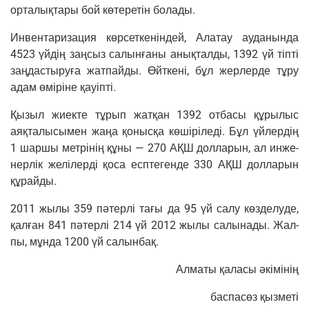
орта­лы­қта­ры бой көте­ретін болады.
Инвен­та­ри­за­ция көр­сет­кенін­дей, Ала­тау ауда­нын­да
4523 үйдің заң­сыз салы­нға­ны аны­қтал­ды, 1392 үй тіп­ті
заң­да­сты­руға жат­пай­ды. Өйт­кені, бұл жер­лер­де тұру
адам өміріне қауіпті.
Қызыл жиек­те тұрып жатқан 1392 отба­сы құры­лыс
аяқта­лы­сы­мен жаңа қоны­сқа көшіріледі. Бұл үйлер­дің
1 шар­шы мет­рінің құны — 270 АҚШ дол­ла­рын, ал инже­
нер­лік желілер­ді қоса еспте­ген­де 330 АҚШ дол­ла­рын
құрайды.
2011 жылы 359 пәтер­лі тағы да 95 үй салу көз­де­лу­де,
қалған 841 пәтер­лі 214 үй 2012 жылы салы­на­ды. Жал­
пы, мұн­да 1200 үй салынбақ.
Алма­ты қала­сы әкімінің
бас­пасөз қызметі