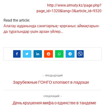
http://www.almaty.kz/page.php?
page_id=1320
&
lang=3
&
article_id=9320
Read the article:
Ала­тау ауда­нын­да санитарлық–қорғаныс аймақта­рын­
да тұра­тын­дар үшін арзан үйлер…
ПРЕДЫДУЩИЙ
Зарубежные ГОНГО хлопают в ладоши
СЛЕДУЮЩИЙ
День крушения мифа о единстве в тандеме