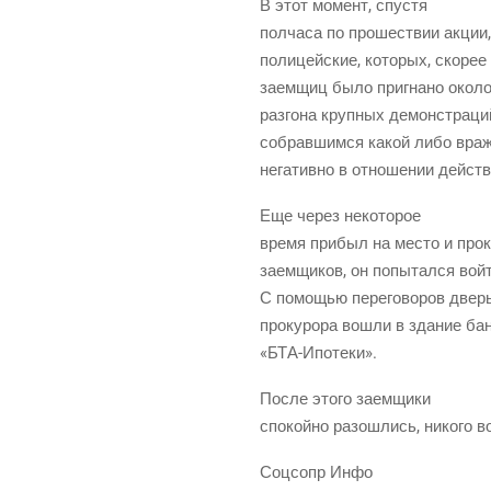
В этот момент, спустя
пол­ча­са по про­ше­ствии акции,
поли­цей­ские, кото­рых, ско­рее
заем­щиц было при­гна­но око­ло
раз­го­на круп­ных демон­стра­ци
собрав­шим­ся какой либо враж­
нега­тив­но в отно­ше­нии дей­с
Еще через некоторое
вре­мя при­был на место и про­к
заем­щи­ков, он попы­тал­ся вой
С помо­щью пере­го­во­ров две
про­ку­ро­ра вошли в зда­ние ба
«БТА-Ипо­те­ки».
После это­го заемщики
спо­кой­но разо­шлись, нико­го 
Соц­сопр Инфо