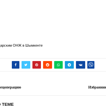
о­дар­ским ОНЖ в Шымкенте
пецоперацию
Избранник
 ТЕМЕ