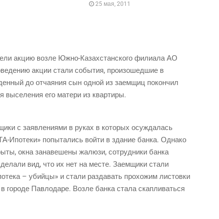
25 мая, 2011
ве­ли акцию воз­ле Южно-Казах­стан­ско­го фили­а­ла АО
­ве­де­нию акции ста­ли собы­тия, про­изо­шед­шие в
е­ден­ный до отча­я­ния сын одной из заем­щиц покончил
я высе­ле­ния его мате­ри из квартиры.
и­ки с заяв­ле­ни­я­ми в руках в кото­рых осуждалась
ТА-Ипо­те­ки» попы­та­лись вой­ти в зда­ние бан­ка. Однако
­ты, окна зана­ве­ше­ны жалю­зи, сотруд­ни­ки банка
 сде­ла­ли вид, что их нет на месте. Заем­щи­ки стали
о­те­ка – убий­цы» и ста­ли раз­да­вать про­хо­жим листовки
 в горо­де Пав­ло­да­ре. Воз­ле бан­ка ста­ла скапливаться