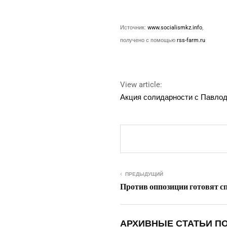
Источ­ник:
www.socialismkz.info
,
полу­че­но с помо­щью
rss-farm.ru
View article:
Акция соли­дар­но­сти с Пав­л
ПРЕДЫДУЩИЙ
Против оппозиции готовят с
АРХИВНЫЕ СТАТЬИ ПО