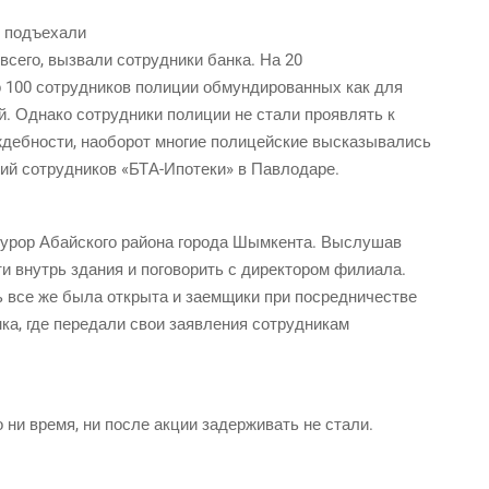
 подъ­е­ха­ли
 все­го, вызва­ли сотруд­ни­ки бан­ка. На 20
 100 сотруд­ни­ков поли­ции обмун­ди­ро­ван­ных как для
й. Одна­ко сотруд­ни­ки поли­ции не ста­ли про­яв­лять к
деб­но­сти, наобо­рот мно­гие поли­цей­ские высказывались
твий сотруд­ни­ков «БТА-Ипо­те­ки» в Павлодаре.
у­рор Абай­ско­го рай­о­на горо­да Шым­кен­та. Выслушав
­ти внутрь зда­ния и пого­во­рить с дирек­то­ром филиала.
рь все же была откры­та и заем­щи­ки при посредничестве
н­ка, где пере­да­ли свои заяв­ле­ния сотрудникам
во ни вре­мя, ни после акции задер­жи­вать не стали.