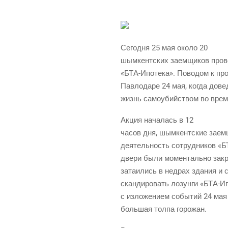
Сего­дня 25 мая око­ло 20
шым­кент­ских заем­щи­ков про­
«БТА-Ипо­те­ка». Пово­дом к про
Пав­ло­да­ре 24 мая, когда дов
жизнь само­убий­ством во вре­м
Акция нача­лась в 12
часов дня, шым­кент­ские заем­щ
дея­тель­ность сотруд­ни­ков «Б
две­ри были момен­таль­но закры
зата­и­лись в нед­рах зда­ния и
скан­ди­ро­вать лозун­ги «БТА-Ип
с изло­же­ни­ем собы­тий 24 мая
боль­шая тол­па горожан.