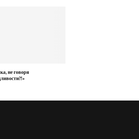
ка, не говоря
дливости?!»