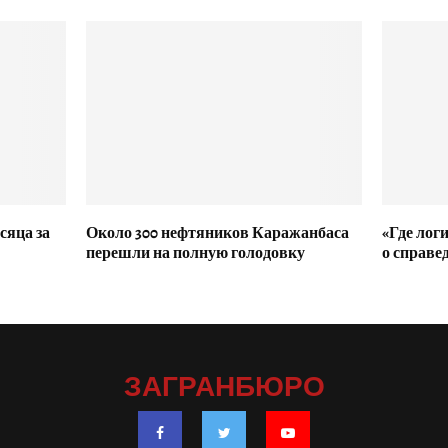
сяца за
Около 300 нефтяников Каражанбаса
«Где логи
перешли на полную голодовку
о справе
ЗАГРАНБЮРО