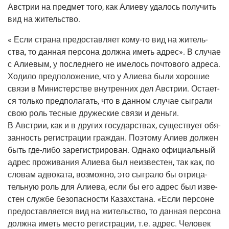
Австрии на пред­мет того, как Али­е­ву уда­лось полу­чить
вид на жительство.
« Если стра­на предо­став­ля­ет кому-то вид на житель­
ства, то дан­ная пер­со­на долж­на иметь адрес». В слу­чае
с Али­е­вым, у послед­не­го не име­лось поч­то­во­го адре­са.
Ходи­ло пред­по­ло­же­ние, что у Али­е­ва были хоро­шие
свя­зи в Мини­стер­стве внут­рен­них дел Австрии. Оста­ет­
ся толь­ко пред­по­ла­гать, что в дан­ном слу­чае сыг­ра­ли
свою роль тес­ные дру­же­ские свя­зи и день­ги.
В Австрии, как и в дру­гих госу­дар­ствах, суще­ству­ет обя­
зан­ность реги­стра­ции граж­дан. Поэто­му Али­ев дол­жен
быть где-либо заре­ги­стри­ро­ван. Одна­ко офи­ци­аль­ный
адрес про­жи­ва­ния Али­е­ва был неиз­ве­стен, так как, по
сло­вам адво­ка­та, воз­мож­но, это сыг­ра­ло бы отри­ца­
тель­ную роль для Али­е­ва, если бы его адрес был изве­
стен служ­бе без­опас­но­сти Казах­ста­на. «Если пер­соне
предо­став­ля­ет­ся вид на житель­ство, то дан­ная пер­со­на
долж­на иметь место реги­стра­ции, т.е. адрес. Чело­век