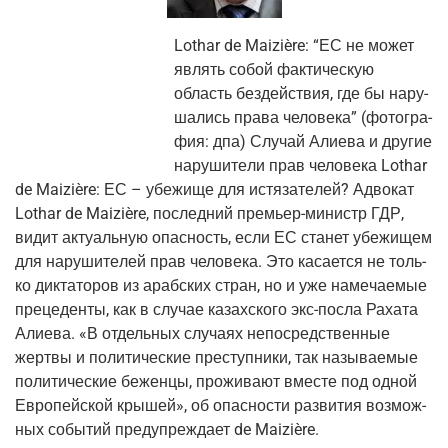
Lothar de Maizière: “ЕС не может
являть собой фак­ти­че­скую
область без­дей­ствия, где бы нару­
ша­лись пра­ва чело­ве­ка” (фото­гра­
фия: дпа) Слу­чай Али­е­ва и дру­гие
нару­ши­те­ли прав чело­ве­ка Lothar
de Maizière: ЕС – убе­жи­ще для истя­за­те­лей?
Адво­кат
Lothar de Maizière, послед­ний пре­мьер-министр ГДР,
видит акту­аль­ную опас­ность, если ЕС ста­нет убе­жи­щем
для нару­ши­те­лей прав чело­ве­ка. Это каса­ет­ся не толь­
ко дик­та­то­ров из араб­ских стран, но и уже наме­ча­е­мые
пре­це­ден­ты, как в слу­чае казах­ско­го экс-посла Раха­та
Али­е­ва. «В отдель­ных слу­ча­ях непо­сред­ствен­ные
жерт­вы и поли­ти­че­ские пре­ступ­ни­ки, так назы­ва­е­мые
поли­ти­че­ские бежен­цы, про­жи­ва­ют вме­сте под одной
Евро­пей­ской кры­шей», об опас­но­сти раз­ви­тия воз­мож­
ных собы­тий пре­ду­пре­жда­ет de Maizière.