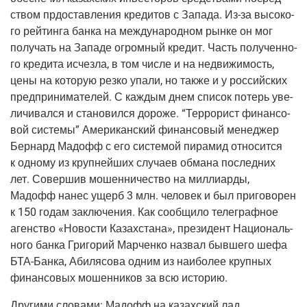
ством прдо­став­ле­ния кре­ди­тов с Запа­да. Из-за высо­ко­
го рей­тин­га бан­ка на меж­ду­на­род­ном рын­ке он мог
полу­чать на Запа­де огром­ный кре­дит. Часть полу­чен­но­
го кре­ди­та исчез­ла, в том чис­ле и на недви­жи­мость,
цены на кото­рую рез­ко упа­ли, но так­же и у рос­сий­ских
пред­при­ни­ма­те­лей. С каж­дым днем спи­сок потерь уве­
ли­чи­вал­ся и ста­но­вил­ся доро­же. “Тер­ро­рист финан­со­
вой систе­мы” Аме­ри­кан­ский финан­со­вый мене­джер
Бер­нард Мадофф с его систе­мой пира­мид отно­сит­ся
к одно­му из круп­ней­ших слу­ча­ев обма­на послед­них
лет. Совер­шив мошен­ни­че­ство на мил­ли­ар­ды,
Мадофф нанес ущерб 3 млн. чело­век и был при­го­во­рен
к 150 годам заклю­че­ния. Как сооб­щи­ло теле­граф­ное
аген­ство «Ново­сти Казах­ста­на», пре­зи­дент Наци­о­наль­
но­го бан­ка Гри­го­рий Мар­чен­ко назвал быв­ше­го шефа
БТА-Бан­ка, Аби­ля­со­ва одним из наи­бо­лее круп­ных
финан­со­вых мошен­ни­ков за всю историю.
Дру­ги­ми сло­ва­ми: Мадофф на казах­ский лад.