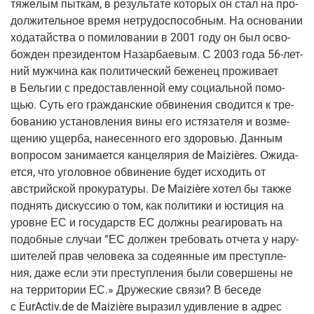
тяже­лым пыт­кам, в резуль­та­те кото­рых он стал на про­
дол­жи­тель­ное вре­мя нетру­до­спо­соб­ным. На осно­ва­нии
хода­тай­ства о поми­ло­ва­нии в 2001 году он был осво­
бож­ден пре­зи­ден­том Назар­ба­е­вым. С 2003 года 56-лет­
ний муж­чи­на как поли­ти­че­ский беже­нец про­жи­ва­ет
в Бель­гии с предо­став­лен­ной ему соци­аль­ной помо­
щью. Суть его граж­дан­ские обви­не­ния сво­дит­ся к тре­
бо­ва­нию уста­нов­ле­ния вины его истя­за­те­ля и воз­ме­
ще­нию ущер­ба, нане­сен­но­го его здо­ро­вью. Дан­ным
вопро­сом зани­ма­ет­ся кан­це­ля­рия de Maizières. Ожи­да­
ет­ся, что уго­лов­ное обви­не­ние будет исхо­дить от
австрий­ской про­ку­ра­ту­ры. De Maizière хотел бы так­же
под­нять дис­кус­сию о том, как поли­ти­ки и юсти­ция на
уровне ЕС и госу­дарств ЕС долж­ны реа­ги­ро­вать на
подоб­ные слу­чаи “ЕС дол­жен тре­бо­вать отче­та у нару­
ши­те­лей прав чело­ве­ка за соде­ян­ные им пре­ступ­ле­
ния, даже если эти пре­ступ­ле­ния были совер­ше­ны не
на тер­ри­то­рии ЕС.» Дру­же­ские свя­зи? В бесе­де
с EurActiv.de de Maizière выра­зил удив­ле­ние в адрес