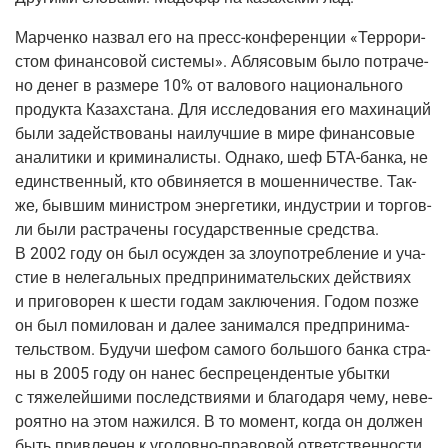
Мар­чен­ко назвал его на пресс-кон­фе­рен­ции «Тер­ро­ри­
стом финан­со­вой систе­мы». Абля­со­вым было потра­че­
но денег в раз­ме­ре 10% от вало­во­го наци­о­наль­но­го
про­дук­та Казах­ста­на. Для иссле­до­ва­ния его махи­на­ций
были задей­ство­ва­ны наи­луч­шие в мире финан­со­вые
ана­ли­ти­ки и кри­ми­на­ли­сты. Одна­ко, шеф БТА-бан­ка, не
един­ствен­ный, кто обви­ня­ет­ся в мошен­ни­че­стве. Так­
же, быв­шим мини­стром энер­ге­ти­ки, инду­стрии и тор­гов­
ли были рас­тра­че­ны госу­дар­ствен­ные сред­ства.
В 2002 году он был осуж­ден за зло­упо­треб­ле­ние и уча­
стие в неле­галь­ных пред­при­ни­ма­тель­ских дей­стви­ях
и при­го­во­рен к шести годам заклю­че­ния. Годом поз­же
он был поми­ло­ван и далее зани­мал­ся пред­при­ни­ма­
тель­ством. Будучи шефом само­го боль­шо­го бан­ка стра­
ны в 2005 году он нанес бес­пре­цен­ден­тые убыт­ки
с тяже­лей­ши­ми послед­стви­я­ми и бла­го­да­ря чему, неве­
ро­ят­но на этом нажил­ся. В то момент, когда он дол­жен
быть при­вле­чен к уго­лов­но-пра­во­вой ответ­ствен­но­сти,