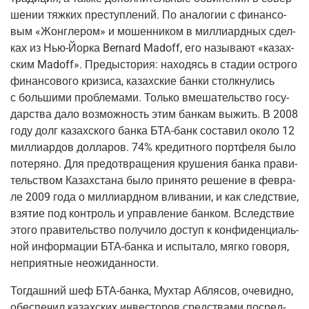
ше­нии тяж­ких пре­ступ­ле­ний. По ана­ло­гии с финан­со­
вым «Жон­гле­ром» и мошен­ни­ком в мил­ли­ард­ных сдел­
ках из Нью-Йор­ка Bernard Madoff, его назы­ва­ют «казах­
ским Madoff». Предыс­то­рия: нахо­дясь в ста­дии остро­го
финан­со­во­го кри­зи­са, казах­ские бан­ки столк­ну­лись
с боль­ши­ми про­бле­ма­ми. Толь­ко вме­ша­тель­ство госу­
дар­ства дало воз­мож­ность этим бан­кам выжить. В 2008
году долг казах­ско­го бан­ка БТА-банк соста­вил око­ло 12
мил­ли­ар­дов дол­ла­ров. 74% кре­дит­но­го порт­фе­ля было
поте­ря­но. Для предот­вра­ще­ния кру­ше­ния бан­ка пра­ви­
тель­ством Казах­ста­на было при­ня­то реше­ние в фев­ра­
ле 2009 года о мил­ли­ард­ном вли­ва­нии, и как след­ствие,
взя­тие под кон­троль и управ­ле­ние бан­ком. Вслед­ствие
это­го пра­ви­тель­ство полу­чи­ло доступ к кон­фи­ден­ци­аль­
ной инфор­ма­ции БТА-бан­ка и испы­та­ло, мяг­ко гово­ря,
непри­ят­ные неожиданности.
Тогдаш­ний шеф БТА-бан­ка, Мух­тар Абля­сов, оче­вид­но,
обес­пе­чил казах­ских инве­сто­ров сред­ства­ми посред­