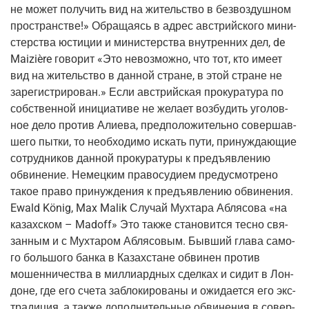
не может полу­чить вид на житель­ство в без­воз­душ­ном
про­стран­стве!» Обра­ща­ясь в адрес австрий­ско­го мини­
стер­ства юсти­ции и мини­стер­ства внут­рен­них дел, de
Maizière гово­рит «Это невоз­мож­но, что тот, кто име­ет
вид на житель­ство в дан­ной стране, в этой стране не
заре­ги­стри­ро­ван.» Если австрий­ская про­ку­ра­ту­ра по
соб­ствен­ной ини­ци­а­ти­ве не жела­ет воз­бу­дить уго­лов­
ное дело про­тив Али­е­ва, пред­по­ло­жи­тель­но совер­шав­
ше­го пыт­ки, то необ­хо­ди­мо искать пути, при­нуж­да­ю­щие
сотруд­ни­ков дан­ной про­ку­ра­ту­ры к предъ­яв­ле­нию
обви­не­ние. Немец­ким пра­во­су­ди­ем преду­смот­ре­но
такое пра­во при­нуж­де­ния к предъ­яв­ле­нию обви­не­ния.
Ewald König, Max Malik Слу­чай Мух­та­ра Абля­со­ва «на
казах­ском – Madoff» Это так­же ста­но­вит­ся тес­но свя­
зан­ным и с Мух­та­ром Абля­со­вым. Быв­ший гла­ва само­
го боль­шо­го бан­ка в Казах­стане обви­нен про­тив
мошен­ни­че­ства в мил­ли­ард­ных сдел­ках и сидит в Лон­
доне, где его сче­та забло­ки­ро­ва­ны и ожи­да­ет­ся его экс­
тра­ди­ция, а так­же допол­ни­тель­ные обви­не­ния в совер­