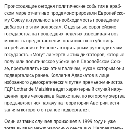
Про­ис­хо­дя­щие сего­дня поли­ти­че­ские собы­тия в араб­
ском мире отчет­ли­во про­де­мон­стри­ро­ва­ли Евро­пей­ско­
му Сою­зу акту­аль­ность и необ­хо­ди­мость про­ве­де­ние
деба­тов по этим вопро­сам. Отдель­ные евро­пей­ские
госу­дар­ства на про­шед­ших неде­лях взве­ши­ва­ли воз­
мож­ность предо­став­ле­ния поли­ти­че­ско­го убе­жи­ща
и пре­бы­ва­ния в Евро­пе авто­ри­тар­ным руко­во­ди­те­лям
госу­дарств. «Могут ли жерт­вы этих дик­та­то­ров, кото­рые
полу­чи­ли поли­ти­че­ское убе­жи­ще в Евро­пей­ском Сою­
зе, предъ­яв­лять иски этим пала­чам, мукам кото­рым они
под­вер­га­лись ранее. Кол­ле­гия Адво­ка­тов в лице
избран­но­го демо­кра­ти­че­ским путем пре­мьер-мини­стра
ГДР Lothar de Maiziére ведет харак­тер­ный слу­чай нару­
ше­ния прав чело­ве­ка в Казах­стане, по кото­ро­му жерт­ва
предъ­яв­ля­ет иск пала­чу на тер­ри­то­рии Австрии, истя­
за­ни­ям кото­ро­го он ранее подвергался.
Один из таких слу­ча­ев про­изо­шел в 1999 году и уже
тогда вызвал меж­ду­на­род­ную сен­са­цию. Непра­ви­тель­