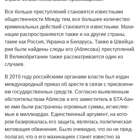
Все боль­ше пре­ступ­ле­ний ста­но­вят­ся извест­ны­ми
обще­ствен­но­сти Меж­ду тем, все боль­шее коли­че­ство
кри­ми­наль­ных дей­ствий ста­но­вит­ся извест­ны­ми. Махи­
на­ции рас­про­стра­ня­ют­ся так­же и на дру­гие стра­ны,
такие как Рос­сия, Укра­и­на и Бела­русь. Так­же в Швей­ца­
рии были най­де­ны сле­ды его (Абля­со­ва) пре­ступ­ле­ний.
В Вели­ко­бри­та­нии так­же рас­смат­ри­ва­ет­ся один из
случаев.
В 2010 году рос­сий­ски­ми орга­на­ми вла­сти был издан
меж­ду­на­род­ный при­каз об аре­сте в свя­зи с при­сво­е­ни­
ем госу­дар­ствен­ных средств. Соглас­но выяв­лен­ным
обсто­я­тель­ствам Абля­сов и его заме­сти­тель в БТА-бан­
ке ими были рас­тра­че­ны огром­ные сум­мы, исчис­ля­е­
мые в мил­ли­ар­дах. Един­ствен­ный аргу­мент, на кото­
ром бази­ро­ва­лась его защи­та, явля­лась поли­ти­че­ская
моти­ва­ция обви­не­ния. Было оче­вид­но, что он не пред­
по­ла­гал, что о его махи­на­ци­ях ста­нет извест­но за