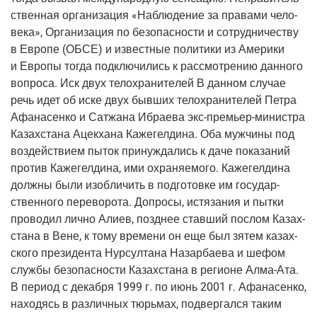
ствен­ная орга­ни­за­ция «Наблю­де­ние за пра­ва­ми чело­
ве­ка», Орга­ни­за­ция по без­опас­но­сти и сотруд­ни­че­ству
в Евро­пе (ОБСЕ) и извест­ные поли­ти­ки из Аме­ри­ки
и Евро­пы тогда под­клю­чи­лись к рас­смот­ре­нию дан­но­го
вопро­са. Иск двух тело­хра­ни­те­лей В дан­ном слу­чае
речь идет об иске двух быв­ших тело­хра­ни­те­лей Пет­ра
Афа­на­сен­ко и Сат­жа­на Ибра­е­ва экс-пре­мьер-мини­стра
Казах­ста­на Ацек­ха­на Каже­гел­ди­на. Оба муж­чи­ны под
воз­дей­стви­ем пыток при­нуж­да­лись к даче пока­за­ний
про­тив Каже­гел­ди­на, ими охра­ня­е­мо­го. Каже­гел­ди­на
долж­ны были изоб­ли­чить в под­го­тов­ке им госу­дар­
ствен­но­го пере­во­ро­та. Допро­сы, истя­за­ния и пыт­ки
про­во­дил лич­но Али­ев, позд­нее став­ший послом Казах­
ста­на в Вене, к тому вре­ме­ни он еще был зятем казах­
ско­го пре­зи­ден­та Нур­сул­та­на Назар­ба­е­ва и шефом
служ­бы без­опас­но­сти Казах­ста­на в реги­оне Алма-Ата.
В пери­од с декаб­ря 1999 г. по июнь 2001 г. Афа­на­сен­ко,
нахо­дясь в раз­лич­ных тюрь­мах, под­вер­гал­ся таким