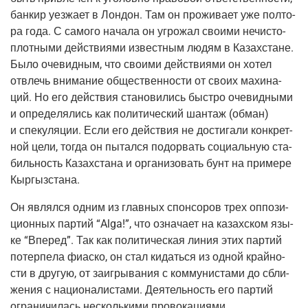
бан­кир уез­жа­ет в Лон­дон. Там он про­жи­ва­ет уже пол­то­
ра года. С само­го нача­ла он угро­жал сво­и­ми нечи­сто­
плот­ны­ми дей­стви­я­ми извест­ным людям в Казах­стане.
Было оче­вид­ным, что сво­и­ми дей­стви­я­ми он хотел
отвлечь вни­ма­ние обще­ствен­но­сти от сво­их махи­на­
ций. Но его дей­ствия ста­но­ви­лись быст­ро оче­вид­ны­ми
и опре­де­ля­лись как поли­ти­че­ский шан­таж (обман)
и спе­ку­ля­ции. Если его дей­ствия не дости­га­ли кон­крет­
ной цели, тогда он пытал­ся подо­рвать соци­аль­ную ста­
биль­ность Казах­ста­на и орга­ни­зо­вать бунт на при­ме­ре
Кыргызстана.
Он являл­ся одним из глав­ных спон­со­ров трех оппо­зи­
ци­он­ных пар­тий “Alga!”, что озна­ча­ет на казах­ском язы­
ке “Впе­ред”. Так как поли­ти­че­ская линия этих пар­тий
потер­пе­ла фиа­ско, он стал кидать­ся из одной край­но­
сти в дру­гую, от заиг­ры­ва­ния с ком­му­ни­ста­ми до сбли­
же­ния с наци­о­на­ли­ста­ми. Дея­тель­ность его пар­тий
огра­ни­чи­лась несколь­ки­ми провокациями.