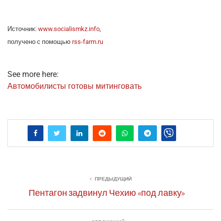
Источ­ник:
www.socialismkz.info
,
полу­че­но с помо­щью
rss-farm.ru
See more here:
Авто­мо­би­ли­сты гото­вы митинговать
ПРЕДЫДУЩИЙ
Пентагон задвинул Чехию «под лавку»