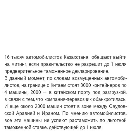
16 тысяч авто­мо­би­ли­стов Казах­ста­на обе­ща­ют вый­ти
на митинг, если пра­ви­тель­ство не раз­ре­шит до 1 июля
пред­ва­ри­тель­ное тамо­жен­ное декларирование.
В дан­ный момент, по сло­вам воз­му­щен­ных авто­мо­би­
ли­стов, на гра­ни­це с Кита­ем сто­ят 3000 кон­тей­не­ров по
4 маши­ны, 2000 — в китай­ском пор­ту под раз­груз­кой,
в свя­зи с тем, что ком­па­ния-пере­воз­чик обанк­ро­ти­лась.
И еще око­ло 2000 машин сто­ят в зоне меж­ду Сау­дов­
ской Ара­ви­ей и Ира­ном. По мне­нию авто­мо­би­ли­стов,
все эти маши­ны не успе­ют рас­та­мо­жить по льгот­ной
тамо­жен­ной став­ке, дей­ству­ю­щей до 1 июля.