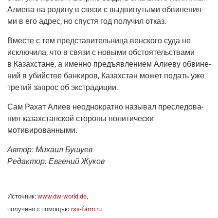
Али­е­ва на роди­ну в свя­зи с выдви­ну­ты­ми обви­не­ни­я­
ми в его адрес, но спу­стя год полу­чил отказ.
Вме­сте с тем пред­ста­ви­тель­ни­ца вен­ско­го суда не
исклю­чи­ла, что в свя­зи с новы­ми обсто­я­тель­ства­ми
в Казах­стане, а имен­но предъ­яв­ле­ни­ем Али­е­ву обви­не­
ний в убий­стве бан­ки­ров, Казах­стан может подать уже
тре­тий запрос об экстрадиции.
Сам Рахат Али­ев неод­но­крат­но назы­вал пре­сле­до­ва­
ния казах­стан­ской сто­ро­ны поли­ти­че­ски
мотивированными.
Автор: Миха­ил Бушуев
Редак­тор: Евге­ний Жуков
Источ­ник:
www.dw-world.de
,
полу­че­но с помо­щью
rss-farm.ru