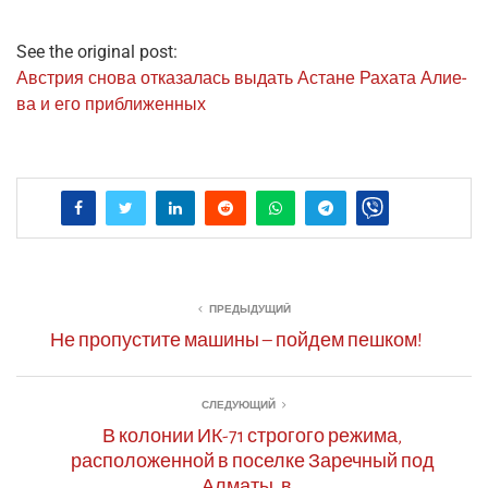
See the original post:
Австрия сно­ва отка­за­лась выдать Астане Раха­та Али­е­
ва и его приближенных
ПРЕДЫДУЩИЙ
Не пропустите машины – пойдем пешком!
СЛЕДУЮЩИЙ
В колонии ИК-71 строгого режима,
расположенной в поселке Заречный под
Алматы, в…