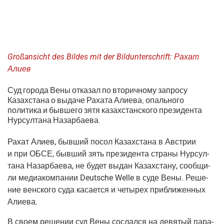
Großansicht des Bildes mit der Bildunterschrift:
Рахат
Али­ев
Суд города Вены отказал по вторичному запросу
Казахстана о выдаче Рахата Алиева, опального
политика и бывшего зятя казахстанского президента
Нурсултана Назарбаева.
Рахат Али­ев, быв­ший посол Казах­ста­на в Австрии
и при ОБСЕ, быв­ший зять пре­зи­ден­та стра­ны Нур­сул­
та­на Назар­ба­е­ва, не будет выдан Казах­ста­ну, сооб­щи­
ли меди­а­ком­па­нии Deutsche Welle в суде Вены. Реше­
ние вен­ско­го суда каса­ет­ся и четы­рех при­бли­жен­ных
Алиева.
В сво­ем реше­нии суд Вены сослал­ся на девя­тый пара­