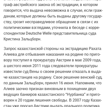
граф австрий­ско­го зако­на об экс­тра­ди­ции, в кото­ром
гово­рит­ся, что выда­ча невоз­мож­на в слу­чае, если граж­
да­нам, кото­рые долж­ны быть выда­ны дру­го­му госу­дар­
ству, гро­зит неспра­вед­ли­вое обра­ще­ние в свя­зи с их
поли­ти­че­ски­ми взгля­да­ми, уточ­ни­ла в бесе­де с кор­ре­
спон­ден­том Deutsche Welle пред­ста­ви­тель­ни­ца суда
Кри­сти­на Зальцборн.
Запрос казах­стан­ской сто­ро­ны на экс­тра­ди­цию Раха­та
Али­е­ва для отбы­ва­ния нака­за­ния на родине по при­го­
во­ру посту­пил в про­ку­ра­ту­ру Австрии в мае 2009 года,
а шесто­го июня 2011 года сле­до­ва­те­ли про­ку­ра­ту­ры
изве­сти­ли суд Вены о сво­ем реше­нии отка­зать в выда­
че казах­стан­цев на роди­ну. Свое реше­ние вен­ский суд,
по дан­ным Зальц­борн, при­нял 16 июня. Напом­ним, что
Али­ев заоч­но при­знан винов­ным в похи­ще­нии двух
веду­щих бан­ки­ров казах­стан­ско­го “Нур­бан­ка” и при­го­
во­рен к 20 годам лише­ния сво­бо­ды. В 2007 году Казах­
стан уже про­сил Австрию выдать опаль­но­го поли­ти­ка