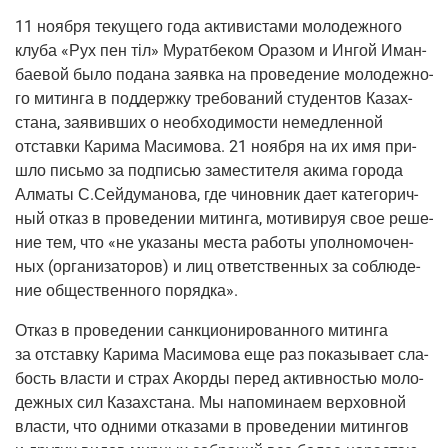
11 нояб­ря теку­ще­го года акти­ви­ста­ми моло­деж­но­го
клу­ба «Рух пен тіл» Мурат­бе­ком Ора­зом и Ингой Иман­
ба­е­вой было пода­на заяв­ка на про­ве­де­ние моло­деж­но­
го митин­га в под­держ­ку тре­бо­ва­ний сту­ден­тов Казах­
ста­на, заявив­ших о необ­хо­ди­мо­сти немед­лен­ной
отстав­ки Кари­ма Маси­мо­ва. 21 нояб­ря на их имя при­
шло пись­мо за под­пи­сью заме­сти­те­ля аки­ма горо­да
Алма­ты С.Сейдуманова, где чинов­ник дает кате­го­рич­
ный отказ в про­ве­де­нии митин­га, моти­ви­руя свое реше­
ние тем, что «не ука­за­ны места рабо­ты упол­но­мо­чен­
ных (орга­ни­за­то­ров) и лиц ответ­ствен­ных за соблю­де­
ние обще­ствен­но­го порядка».
Отказ в про­ве­де­нии санк­ци­о­ни­ро­ван­но­го митин­га
за отстав­ку Кари­ма Маси­мо­ва еще раз пока­зы­ва­ет сла­
бость вла­сти и страх Акор­ды перед актив­но­стью моло­
деж­ных сил Казах­ста­на. Мы напо­ми­на­ем вер­хов­ной
вла­сти, что одни­ми отка­за­ми в про­ве­де­нии митин­гов