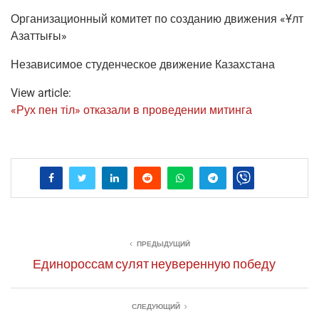
Орга­ни­за­ци­он­ный коми­тет по созда­нию дви­же­ния «Ұлт
Азаттығы»
Неза­ви­си­мое сту­ден­че­ское дви­же­ние Казахстана
View article:
«Рух пен тіл» отка­за­ли в про­ве­де­нии митинга
ПРЕДЫДУЩИЙ
Единороссам сулят неуверенную победу
СЛЕДУЮЩИЙ