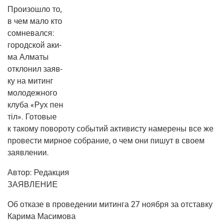
Про­изо­шло то,
в чем мало кто
сомне­вал­ся:
город­ской аки­
ма Алма­ты
откло­нил заяв­
ку на митинг
моло­деж­но­го
клу­ба «Рух пен
тіл». Гото­вые
к тако­му пово­ро­ту собы­тий акти­ви­сту наме­ре­ны все же
про­ве­сти мир­ное собра­ние, о чем они пишут в сво­ем
заявлении.
Автор:
Редак­ция
ЗАЯВЛЕНИЕ
Об отка­зе в про­ве­де­нии митин­га 27 нояб­ря за отстав­ку
Кари­ма Масимова