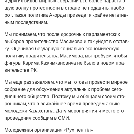
и дру­гих видов мир­ных собра­ний все более нарас­та­ю­
щую вол­ну про­тестно­сти в стране не пода­вить, наобо­
рот, такая поли­ти­ка Акор­ды при­ве­дет к крайне нега­тив­
ным последствиям.
Мы пони­ма­ем, что после досроч­ных пар­ла­мент­ских
выбо­ров пра­ви­тель­ство Маси­мо­ва и так уйдет в отстав­
ку. Оце­ни­вая без­дар­ную соци­аль­но эко­но­ми­че­скую
поли­ти­ку пра­ви­тель­ства Маси­мо­ва, мы тре­бу­ем, что­бы
фигу­ры Кари­ма Кажим­ка­но­ви­ча не было в новом пра­
ви­тель­стве РК.
Мы еще раз заяв­ля­ем, что мы гото­вы про­ве­сти мир­ное
собра­ние для обсуж­де­ния акту­аль­ных про­блем сего­
дняш­не­го обще­ства. Поэто­му мы обе­ща­ем сво­им сто­
рон­ни­кам, что в бли­жай­шее вре­мя про­ве­дем акцию
моло­де­жи Казах­ста­на. Дату меро­при­я­тия и место его
про­ве­де­ния сооб­щим в СМИ.
Моло­деж­ная орга­ни­за­ция «Рух пен тіл»